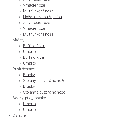
Vrhacie nože
Multifunkčné nože
Nože s pevnou čepeľou
Zatváracie nože
Vrhacie nože
Multifunkčné nože
Mačety
Buffalo River
Umarex
Buffalo River
Umarex
Príslušenstvo
Brúsky
Stojany a puzdrá na nože
Brúsky
Stojany a puzdrá na nože
Sekery, pílky, lopatky
Umarex
Umarex
Ostatné