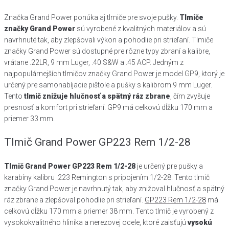
Značka Grand Power ponúka aj tlmiče pre svoje pušky.
Tlmiče
značky Grand Power
sú vyrobené z kvalitných materiálov a sú
navrhnuté tak, aby zlepšovali výkon a pohodlie pri strieľaní. Tlmiče
značky Grand Power sú dostupné pre rôzne typy zbraní a kalibre,
vrátane .22LR, 9 mm Luger, .40 S&W a .45 ACP. Jedným z
najpopulárnejších tlmičov značky Grand Power je model GP9, ktorý je
určený pre samonabíjacie pištole a pušky s kalibrom 9 mm Luger.
Tento
tlmič znižuje hlučnosť a spätný ráz zbrane
, čím zvyšuje
presnosť a komfort pri strieľaní. GP9 má celkovú dĺžku 170 mm a
priemer 33 mm.
Tlmič Grand Power GP223 Rem 1/2-28
Tlmič Grand Power GP223 Rem 1/2-28
je určený pre pušky a
karabíny kalibru .223 Remington s pripojením 1/2-28. Tento tlmič
značky Grand Power je navrhnutý tak, aby znižoval hlučnosť a spätný
ráz zbrane a zlepšoval pohodlie pri strieľaní.
GP223 Rem 1/2-28
má
celkovú dĺžku 170 mm a priemer 38 mm. Tento tlmič je vyrobený z
vysokokvalitného hliníka a nerezovej ocele, ktoré zaisťujú
vysokú