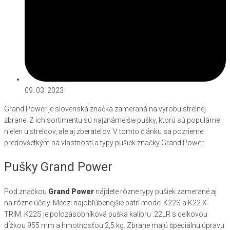
09. 03. 2023
Grand Power je slovenská značka zameraná na výrobu strelnej
zbrane. Z ich sortimentu sú najznámejšie pušky, ktorú sú populárne
nielen u strelcov, ale aj zberateľov. V tomto článku sa pozrieme
predovšetkým na vlastností a typy pušiek značky Grand Power.
Pušky Grand Power
Pod značkou
Grand Power
nájdete rôzne typy pušiek zamerané aj
na rôzne účely. Medzi najobľúbenejšie patrí model K22S a K22 X-
TRIM. K22S je polozásobníková puška kalibru .22LR s celkovou
dĺžkou 955 mm a hmotnosťou 2,5 kg. Zbrane majú špeciálnu úpravu