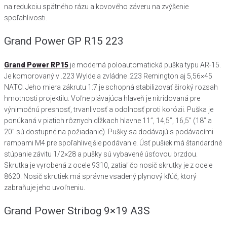
na redukciu spätného rázu a kovového záveru na zvýšenie
spoľahlivosti.
Grand Power GP R15 223
Grand Power RP15
je moderná poloautomatická puška typu AR-15.
Je komorovaný v .223 Wylde a zvládne .223 Remington aj 5,56×45
NATO. Jeho miera zákrutu 1:7 je schopná stabilizovať široký rozsah
hmotnosti projektilu. Voľne plávajúca hlaveň je nitridovaná pre
výnimočnú presnosť, trvanlivosť a odolnosť proti korózii. Puška je
ponúkaná v piatich rôznych dĺžkach hlavne 11”, 14,5”, 16,5” (18” a
20” sú dostupné na požiadanie). Pušky sa dodávajú s podávacími
rampami M4 pre spoľahlivejšie podávanie. Úsť pušiek má štandardné
stúpanie závitu 1/2×28 a pušky sú vybavené úsťovou brzdou.
Skrutka je vyrobená z ocele 9310, zatiaľ čo nosič skrutky je z ocele
8620. Nosič skrutiek má správne vsadený plynový kľúč, ktorý
zabraňuje jeho uvoľneniu.
Grand Power Stribog 9×19 A3S