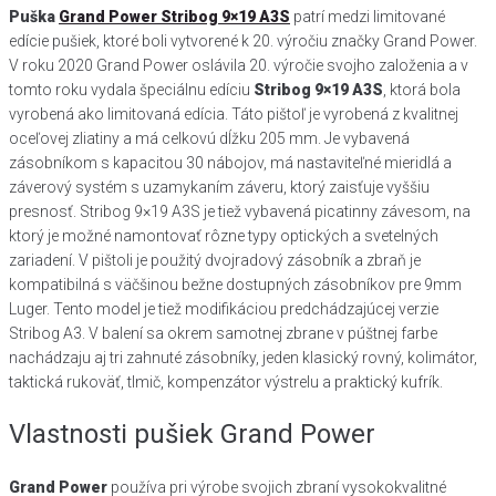
Puška
Grand Power Stribog 9×19 A3S
patrí medzi limitované
edície pušiek, ktoré boli vytvorené k 20. výročiu značky Grand Power.
V roku 2020 Grand Power oslávila 20. výročie svojho založenia a v
tomto roku vydala špeciálnu edíciu
Stribog 9×19 A3S
, ktorá bola
vyrobená ako limitovaná edícia. Táto pištoľ je vyrobená z kvalitnej
oceľovej zliatiny a má celkovú dĺžku 205 mm. Je vybavená
zásobníkom s kapacitou 30 nábojov, má nastaviteľné mieridlá a
záverový systém s uzamykaním záveru, ktorý zaisťuje vyššiu
presnosť. Stribog 9×19 A3S je tiež vybavená picatinny závesom, na
ktorý je možné namontovať rôzne typy optických a svetelných
zariadení. V pištoli je použitý dvojradový zásobník a zbraň je
kompatibilná s väčšinou bežne dostupných zásobníkov pre 9mm
Luger. Tento model je tiež modifikáciou predchádzajúcej verzie
Stribog A3. V balení sa okrem samotnej zbrane v púštnej farbe
nachádzaju aj tri zahnuté zásobníky, jeden klasický rovný, kolimátor,
taktická rukoväť, tlmič, kompenzátor výstrelu a praktický kufrík.
Vlastnosti pušiek Grand Power
Grand Power
používa pri výrobe svojich zbraní vysokokvalitné