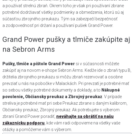
a používať strelnú zbraň. Okrem toho je však pri používaní zbrane
potrebné dodržiavať všetky podmienky a obmedzenia, ktorú sú aj
súčasťou zbrojného preukazu. Tým sa zabezpečí bezpečnosť
a zodpovednosť pri držaní a používaní pušiek Grand Power.
Grand Power pušky a tlmiče zakúpite aj
na Sebron Arms
Pušky, tlmiče a pištole Grand Power
si v súčasnosti môžete
zakúpiť aj na novom e-shope Sebron Arms. Keďže ide o zbraň typu B,
držitelia zbrojného preukazu si môžu zbraň rezervovať a osobne
prevziať u nás na pobočke v Malackách. Pri prevzatí je potrebné mať
so sebou všetky potrebné dokumenty a doklady, a to
Nákupné
povolenie, Občiansky preukaz a Zbrojný preukaz
. V prípade
streliva je potrebné mať pri sebe Preukaz zbrane s daným kalibrom,
Občiansky preukaz, Zbrojný preukaz. Ak potrebujete s výberom
zbraní Grand Power poradiť,
neváhajte sa obrátiť na našu
zákaznícku podporu
, kde vám radi odpovieme na všetky vaše
otázky a pomôžeme vám s výberom.