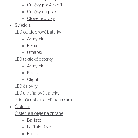
Guličky pre Airsoft
Guličky do praku
Olovené broky
Svietidlá
LED outdoorové baterky
Armytek
Fenix
Umarex
LED taktické baterky
Armytek
Klarus
Olight
LED čelovky
LED ultrafialové baterky
Príslušenstvo k LED baterkám
Čistenie
Čistenie a oleje na zbrane
Ballistol
Buffalo River
Fobus