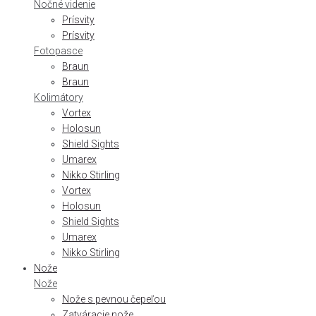
Nočné videnie
Prísvity
Prísvity
Fotopasce
Braun
Braun
Kolimátory
Vortex
Holosun
Shield Sights
Umarex
Nikko Stirling
Vortex
Holosun
Shield Sights
Umarex
Nikko Stirling
Nože
Nože
Nože s pevnou čepeľou
Zatváracie nože