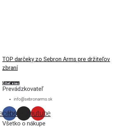
TOP darčeky zo Sebron Arms pre držiteľov
zbraní
Čítať viac
Prevádzkovateľ
info@sebronarms.sk
acebook
Instagram
Youtube
Všetko o nákupe