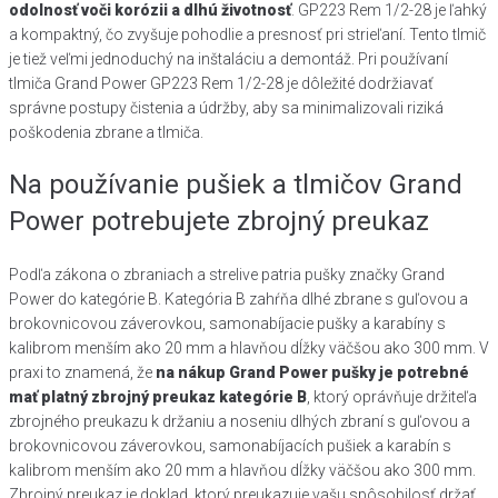
odolnosť voči korózii a dlhú životnosť
. GP223 Rem 1/2-28 je ľahký
a kompaktný, čo zvyšuje pohodlie a presnosť pri strieľaní. Tento tlmič
je tiež veľmi jednoduchý na inštaláciu a demontáž. Pri používaní
tlmiča Grand Power GP223 Rem 1/2-28 je dôležité dodržiavať
správne postupy čistenia a údržby, aby sa minimalizovali riziká
poškodenia zbrane a tlmiča.
Na používanie pušiek a tlmičov Grand
Power potrebujete zbrojný preukaz
Podľa zákona o zbraniach a strelive patria pušky značky Grand
Power do kategórie B. Kategória B zahŕňa dlhé zbrane s guľovou a
brokovnicovou záverovkou, samonabíjacie pušky a karabíny s
kalibrom menším ako 20 mm a hlavňou dĺžky väčšou ako 300 mm. V
praxi to znamená, že
na nákup Grand Power pušky je potrebné
mať platný zbrojný preukaz kategórie B
, ktorý oprávňuje držiteľa
zbrojného preukazu k držaniu a noseniu dlhých zbraní s guľovou a
brokovnicovou záverovkou, samonabíjacích pušiek a karabín s
kalibrom menším ako 20 mm a hlavňou dĺžky väčšou ako 300 mm.
Zbrojný preukaz je doklad, ktorý preukazuje vašu spôsobilosť držať