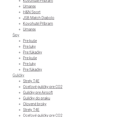
Kovohutě Příbram
Umarex
H&N Sport
JSB Match Diabolo
Kovohutě Příbram
Umarex
Šipy
Pre kuše
Pre luky
Pre fúkačky
Pre kuše
Pre luky
Pre fúkačky
Guličky
Strely T4E
Oceľové guličky pre CO2
Guličky pre Airsoft
Guličky do praku
Olovené broky
Strely T4E
Oceľové guličky pre CO2