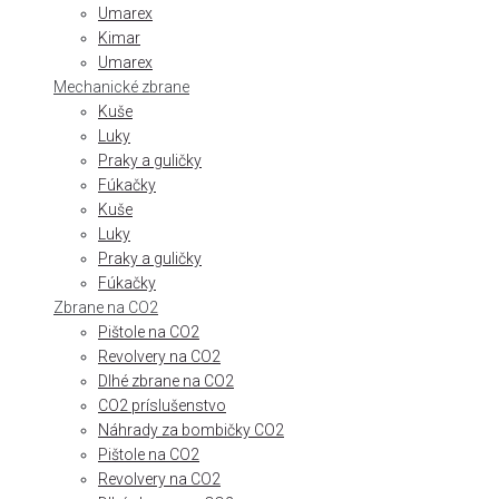
Umarex
Kimar
Umarex
Mechanické zbrane
Kuše
Luky
Praky a guličky
Fúkačky
Kuše
Luky
Praky a guličky
Fúkačky
Zbrane na CO2
Pištole na CO2
Revolvery na CO2
Dlhé zbrane na CO2
CO2 príslušenstvo
Náhrady za bombičky CO2
Pištole na CO2
Revolvery na CO2