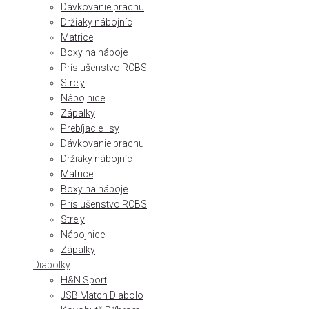
Dávkovanie prachu
Držiaky nábojníc
Matrice
Boxy na náboje
Príslušenstvo RCBS
Strely
Nábojnice
Zápalky
Prebíjacie lisy
Dávkovanie prachu
Držiaky nábojníc
Matrice
Boxy na náboje
Príslušenstvo RCBS
Strely
Nábojnice
Zápalky
Diabolky
H&N Sport
JSB Match Diabolo