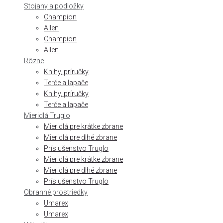
Stojany a podložky
Champion
Allen
Champion
Allen
Rôzne
Knihy, príručky
Terče a lapače
Knihy, príručky
Terče a lapače
Mieridlá Truglo
Mieridlá pre krátke zbrane
Mieridlá pre dlhé zbrane
Príslušenstvo Truglo
Mieridlá pre krátke zbrane
Mieridlá pre dlhé zbrane
Príslušenstvo Truglo
Obranné prostriedky
Umarex
Umarex