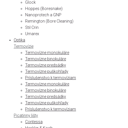
Glock
Hoppes (Boresnake)
Nanoprotech a GNP
Remington (Bore Cleaning)
Stil Crin
Umarex
Optika
Termovízie
Termovízne monokuláre
Termovízne binokuláre
Termovízne predsádky
Termovízne puškohľady
Príslušenstvo k termovíziam
Termovízne monokuláre
Termovízne binokuláre
Termovízne predsádky
Termovízne puškohľady
Príslušenstvo k termovíziam
Picatinny lišty
Contessa