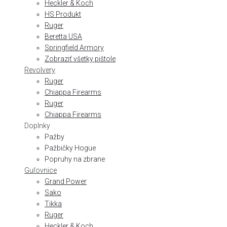
Heckler & Koch
HS Produkt
Ruger
Beretta USA
Springfield Armory
Zobraziť všetky pištole
Revolvery
Ruger
Chiappa Firearms
Ruger
Chiappa Firearms
Doplnky
Pažby
Pažbičky Hogue
Popruhy na zbrane
Guľovnice
Grand Power
Sako
Tikka
Ruger
Heckler & Koch