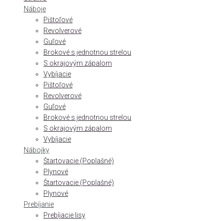
Náboje
Pištoľové
Revolverové
Guľové
Brokové s jednotnou strelou
S okrajovým zápalom
Vybíjacie
Pištoľové
Revolverové
Guľové
Brokové s jednotnou strelou
S okrajovým zápalom
Vybíjacie
Nábojky
Štartovacie (Poplašné)
Plynové
Štartovacie (Poplašné)
Plynové
Prebíjanie
Prebíjacie lisy