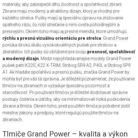
materiály, aby zabezpečili dlhú životnosť a spoľahlivosť zbraní.
Zbrane majú moderný a atraktívny dizajn, ktorý je vhodný pre
každého strelca. Pušky majú aj špeciálnu úpravu na znižovanie
spätného rázu, čo robí strieľanie s nimi oveľa pohodlnejším a
presnejším. Okrem toho majú aj presné mieridlá, ktoré umožňujú
rýchlu a presnú vizuálnu orientáciu pre strelca
. Grand Power
ponúka širokú škálu vysokokvalitných pušiek pre strelcov a
zberateľov. Ich pušky sú obľúbené pre svoju
presnosť, spoľahlivosť
a moderný dizajn
. Medzi najvyhľadávanejšie modely Grand Power
pušiek patrí K22S, K22 X-TRIM, Stribog SR9 A2, P40L a Stribog SP9
A1. Ak hľadáte spoľahlivú a presnú pušku, značka Grand Power by
mohla byť pre vás tá správna. Je dôležité poznamenať, že používanie
tlmičov na zbraniach si vyžaduje špeciálnu pozornosť a
starostlivosť. Pri používaní tlmičov je dôležité dodržiavať správne
postupy čistenia a údržby, aby sa minimalizovali riziká poškodenia
zbrane a tlmiča. Okrem toho, pred použitím tlmiča je potrebné zistiť
miestne zákony a predpisy, ktoré regulujú použitie tlmičov na
zbraniach.
Tlmiče Grand Power – kvalita a výkon