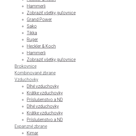
Hammerli
Zobraziť všetky guľovnice
Grand Power
Sako
Tikka
Ruger
Heckler & Koch
Hammerli
Zobraziť všetky guľovnice
Brokovnice
Kombinované zbrane
Vzduchovky
Dlhé vzduchovky
Krátke vzduchovky
Príslušenstvo a ND
Dlhé vzduchovky
Krátke vzduchovky
Príslušenstvo a ND
Expanzné zbrane
Kimar