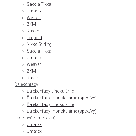
Sako a Tikka
Umarex
Weaver
ZKM
Rusan
Leupold
Nikko Stirling
Sako a Tikka
Umarex
Weaver
ZKM
Rusan
Ďalekohľady
Ďalekohľady binokulárne
Ďalekohľady monokulárne (spektívy)
Ďalekohľady binokulárne
Ďalekohľady monokulárne (spektívy)
Laserové zameriavače
Umarex
Umarex