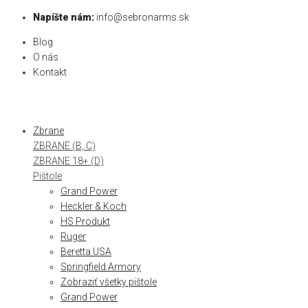
Skip
Napíšte nám:
info@sebronarms.sk
to
Blog
content
O nás
Kontakt
Zbrane
ZBRANE (B, C)
ZBRANE 18+ (D)
Pištole
Grand Power
Heckler & Koch
HS Produkt
Ruger
Beretta USA
Springfield Armory
Zobraziť všetky pištole
Grand Power