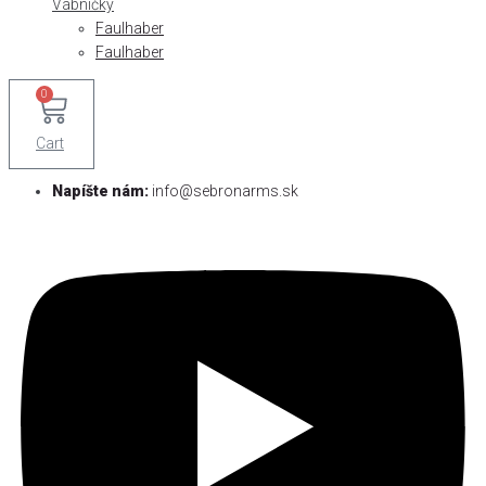
Vábničky
Faulhaber
Faulhaber
0
Cart
Napíšte nám:
info@sebronarms.sk