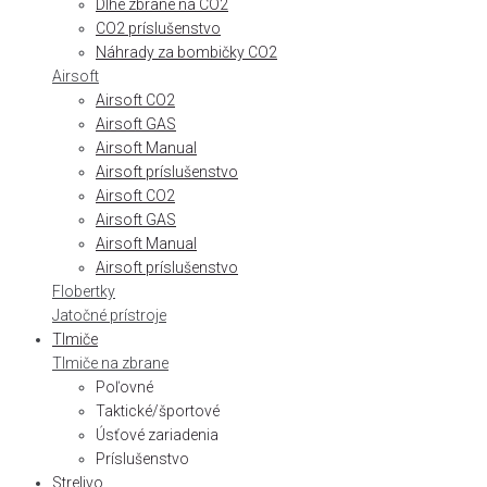
Dlhé zbrane na CO2
CO2 príslušenstvo
Náhrady za bombičky CO2
Airsoft
Airsoft CO2
Airsoft GAS
Airsoft Manual
Airsoft príslušenstvo
Airsoft CO2
Airsoft GAS
Airsoft Manual
Airsoft príslušenstvo
Flobertky
Jatočné prístroje
Tlmiče
Tlmiče na zbrane
Poľovné
Taktické/športové
Úsťové zariadenia
Príslušenstvo
Strelivo