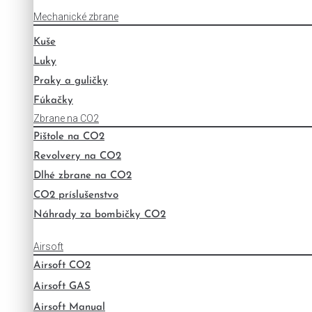
Mechanické zbrane
Kuše
Luky
Praky a guličky
Fúkačky
Zbrane na CO2
Pištole na CO2
Revolvery na CO2
Dlhé zbrane na CO2
CO2 príslušenstvo
Náhrady za bombičky CO2
Airsoft
Airsoft CO2
Airsoft GAS
Airsoft Manual