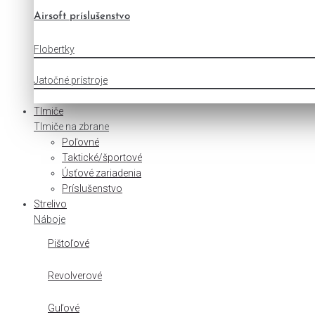
Airsoft príslušenstvo
Flobertky
Jatočné prístroje
Tlmiče
Tlmiče na zbrane
Poľovné
Taktické/športové
Úsťové zariadenia
Príslušenstvo
Strelivo
Náboje
Pištoľové
Revolverové
Guľové