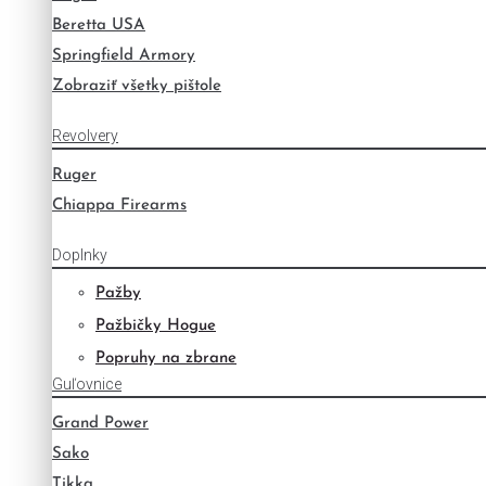
Beretta USA
Springfield Armory
Zobraziť všetky pištole
Revolvery
Ruger
Chiappa Firearms
Doplnky
Pažby
Pažbičky Hogue
Popruhy na zbrane
Guľovnice
Grand Power
Sako
Tikka