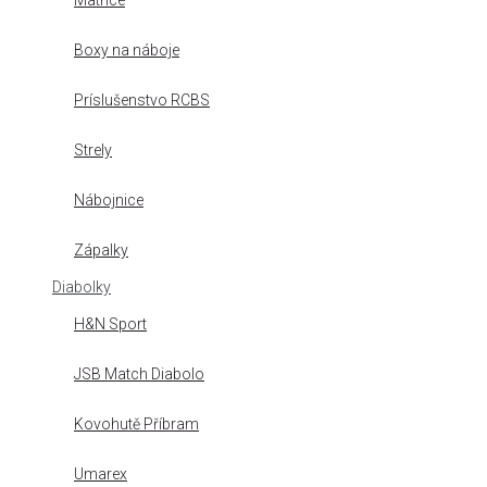
Matrice
Boxy na náboje
Príslušenstvo RCBS
Strely
Nábojnice
Zápalky
Diabolky
H&N Sport
JSB Match Diabolo
Kovohutě Příbram
Umarex