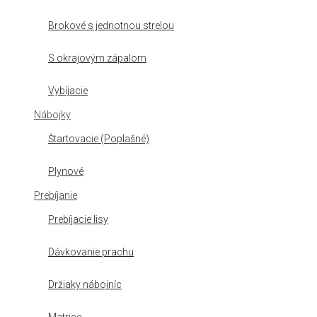
Brokové s jednotnou strelou
S okrajovým zápalom
Vybíjacie
Nábojky
Štartovacie (Poplašné)
Plynové
Prebíjanie
Prebíjacie lisy
Dávkovanie prachu
Držiaky nábojníc