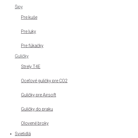
Šipy
Pre kuše
Pre luky
Pre fúkačky
Guličky
Strely T4E
Oceľové guličky pre CO2
Guličky pre Airsoft
Guličky do praku
Olovené broky
Svietidlá