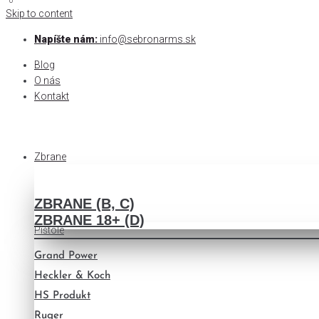
0
0
Skip to content
Napíšte nám:
info@sebronarms.sk
Blog
O nás
Kontakt
Zbrane
ZBRANE (B, C)
ZBRANE 18+ (D)
Pištole
Grand Power
Heckler & Koch
HS Produkt
Ruger