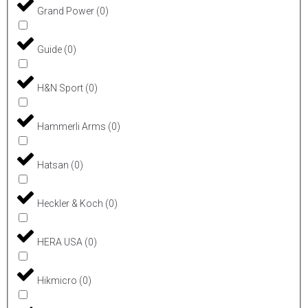
Grand Power
(
0
)
Guide
(
0
)
H&N Sport
(
0
)
Hammerli Arms
(
0
)
Hatsan
(
0
)
Heckler & Koch
(
0
)
HERA USA
(
0
)
Hikmicro
(
0
)