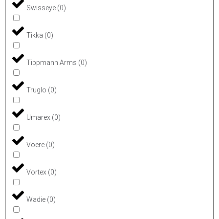
Swisseye
(
0
)
Tikka
(
0
)
Tippmann Arms
(
0
)
Truglo
(
0
)
Umarex
(
0
)
Voere
(
0
)
Vortex
(
0
)
Wadie
(
0
)