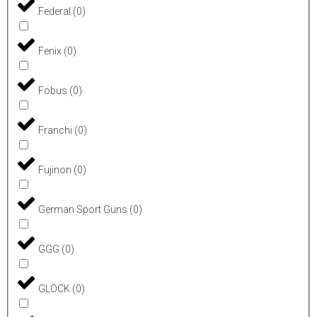
Federal
(
0
)
Fenix
(
0
)
Fobus
(
0
)
Franchi
(
0
)
Fujinon
(
0
)
German Sport Guns
(
0
)
GGG
(
0
)
GLOCK
(
0
)