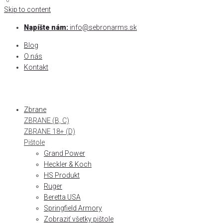
0
0
Skip to content
Napíšte nám:
info@sebronarms.sk
Blog
O nás
Kontakt
Zbrane
ZBRANE (B, C)
ZBRANE 18+ (D)
Pištole
Grand Power
Heckler & Koch
HS Produkt
Ruger
Beretta USA
Springfield Armory
Zobraziť všetky pištole