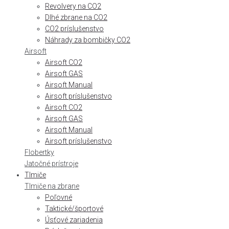
Revolvery na CO2
Dlhé zbrane na CO2
CO2 príslušenstvo
Náhrady za bombičky CO2
Airsoft
Airsoft CO2
Airsoft GAS
Airsoft Manual
Airsoft príslušenstvo
Airsoft CO2
Airsoft GAS
Airsoft Manual
Airsoft príslušenstvo
Flobertky
Jatočné prístroje
Tlmiče
Tlmiče na zbrane
Poľovné
Taktické/športové
Úsťové zariadenia