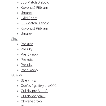
JSB Match Diabolo
Kovohutě Příbram
Umarex
H&N Sport
JSB Match Diabolo
Kovohutě Příbram
Umarex
Šipy
Pre kuše
Pre luky
Pre fúkačky
Pre kuše
Pre luky
Pre fúkačky
Guličky
Strely T4E
Oceľové guličky pre CO2
Guličky pre Airsoft
Guličky do praku
Olovené broky