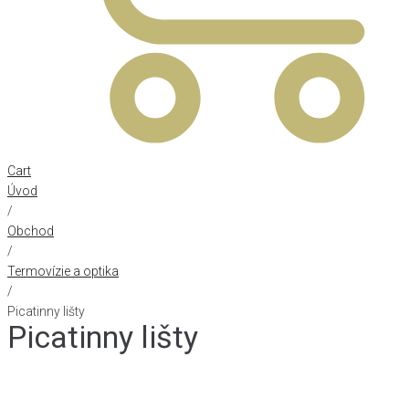
Cart
Úvod
/
Obchod
/
Termovízie a optika
/
Picatinny lišty
Picatinny lišty