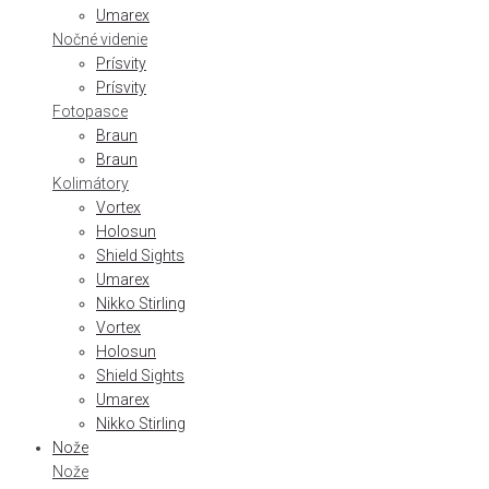
Umarex
Nočné videnie
Prísvity
Prísvity
Fotopasce
Braun
Braun
Kolimátory
Vortex
Holosun
Shield Sights
Umarex
Nikko Stirling
Vortex
Holosun
Shield Sights
Umarex
Nikko Stirling
Nože
Nože