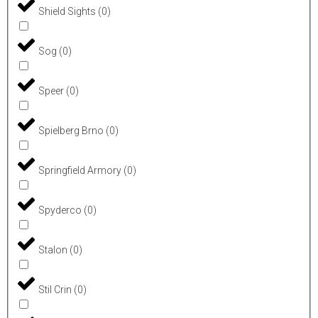
Shield Sights
(
0
)
Sog
(
0
)
Speer
(
0
)
Spielberg Brno
(
0
)
Springfield Armory
(
0
)
Spyderco
(
0
)
Stalon
(
0
)
Stil Crin
(
0
)