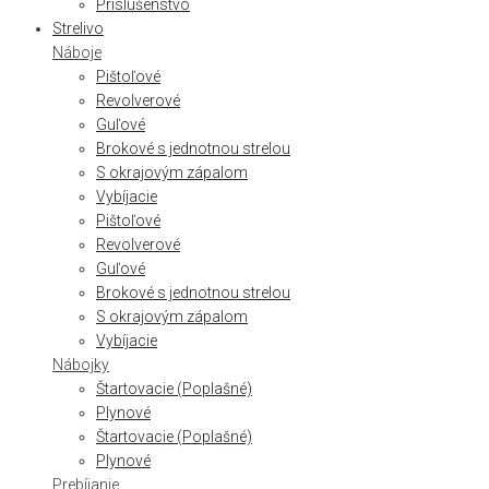
Príslušenstvo
Strelivo
Náboje
Pištoľové
Revolverové
Guľové
Brokové s jednotnou strelou
S okrajovým zápalom
Vybíjacie
Pištoľové
Revolverové
Guľové
Brokové s jednotnou strelou
S okrajovým zápalom
Vybíjacie
Nábojky
Štartovacie (Poplašné)
Plynové
Štartovacie (Poplašné)
Plynové
Prebíjanie