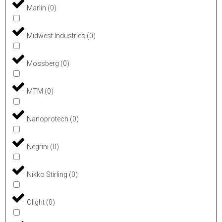
Marlin
(
0
)
Midwest Industries
(
0
)
Mossberg
(
0
)
MTM
(
0
)
Nanoprotech
(
0
)
Negrini
(
0
)
Nikko Stirling
(
0
)
Olight
(
0
)