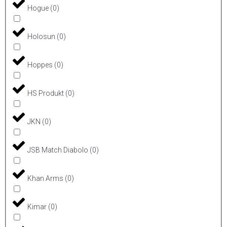
Hogue
(
0
)
Holosun
(
0
)
Hoppes
(
0
)
HS Produkt
(
0
)
JKN
(
0
)
JSB Match Diabolo
(
0
)
Khan Arms
(
0
)
Kimar
(
0
)