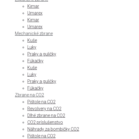
Kimar
Umarex
Kimar
Umarex
Mechanické zbrane
Kuše
Luky
Praky a guličky
Fúkačky
Kuše
Luky
Praky a guličky
Fúkačky
Zbrane na CO2
Pištole na CO2
Revolvery na CO2
Dlhé zbrane na CO2
CO2 príslušenstvo
Náhrady za bombičky CO2
Pištole na CO2