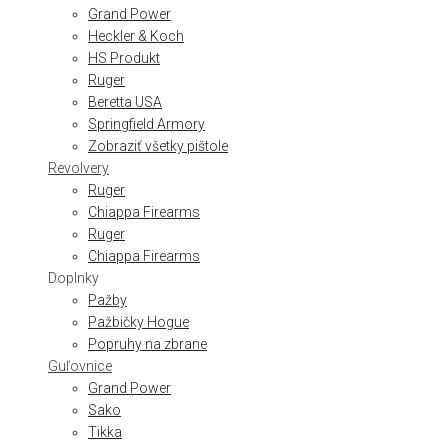
Grand Power
Heckler & Koch
HS Produkt
Ruger
Beretta USA
Springfield Armory
Zobraziť všetky pištole
Revolvery
Ruger
Chiappa Firearms
Ruger
Chiappa Firearms
Doplnky
Pažby
Pažbičky Hogue
Popruhy na zbrane
Guľovnice
Grand Power
Sako
Tikka