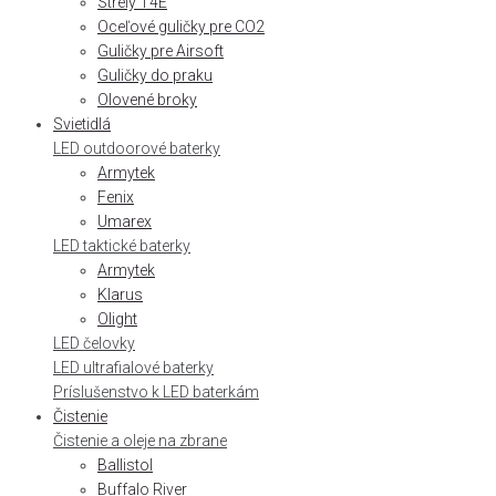
Strely T4E
Oceľové guličky pre CO2
Guličky pre Airsoft
Guličky do praku
Olovené broky
Svietidlá
LED outdoorové baterky
Armytek
Fenix
Umarex
LED taktické baterky
Armytek
Klarus
Olight
LED čelovky
LED ultrafialové baterky
Príslušenstvo k LED baterkám
Čistenie
Čistenie a oleje na zbrane
Ballistol
Buffalo River