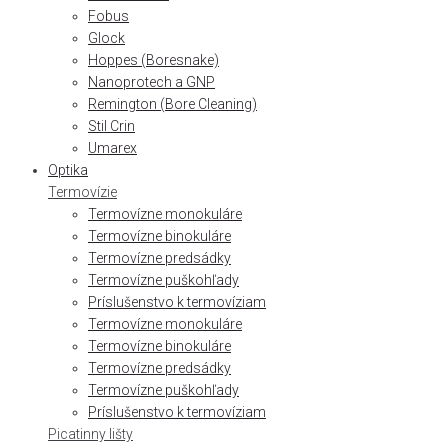
Fobus
Glock
Hoppes (Boresnake)
Nanoprotech a GNP
Remington (Bore Cleaning)
Stil Crin
Umarex
Optika
Termovízie
Termovízne monokuláre
Termovízne binokuláre
Termovízne predsádky
Termovízne puškohľady
Príslušenstvo k termovíziam
Termovízne monokuláre
Termovízne binokuláre
Termovízne predsádky
Termovízne puškohľady
Príslušenstvo k termovíziam
Picatinny lišty