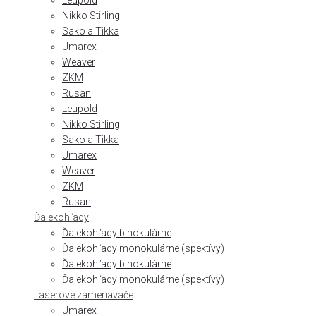
Leupold
Nikko Stirling
Sako a Tikka
Umarex
Weaver
ZKM
Rusan
Leupold
Nikko Stirling
Sako a Tikka
Umarex
Weaver
ZKM
Rusan
Ďalekohľady
Ďalekohľady binokulárne
Ďalekohľady monokulárne (spektívy)
Ďalekohľady binokulárne
Ďalekohľady monokulárne (spektívy)
Laserové zameriavače
Umarex