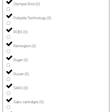
Olympia Shot
(
0
)
Pobjeda Technology
(
0
)
RCBS
(
0
)
Remington
(
0
)
Ruger
(
0
)
Rusan
(
0
)
SAKO
(
0
)
Sako cartridges
(
0
)