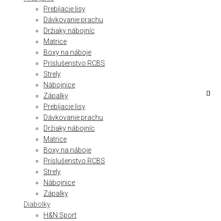
Prebíjacie lisy
Dávkovanie prachu
Držiaky nábojníc
Matrice
Boxy na náboje
Príslušenstvo RCBS
Strely
Nábojnice
Zápalky
Prebíjacie lisy
Dávkovanie prachu
Držiaky nábojníc
Matrice
Boxy na náboje
Príslušenstvo RCBS
Strely
Nábojnice
Zápalky
Diabolky
H&N Sport