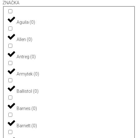
ZNAČKA
Aguila
(
0
)
Allen
(
0
)
Antreg
(
0
)
Armytek
(
0
)
Ballistol
(
0
)
Barnes
(
0
)
Barnett
(
0
)