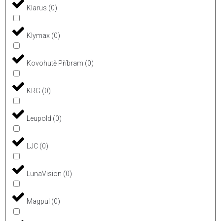
Klarus
(
0
)
Klymax
(
0
)
Kovohutě Příbram
(
0
)
KRG
(
0
)
Leupold
(
0
)
LJC
(
0
)
LunaVision
(
0
)
Magpul
(
0
)