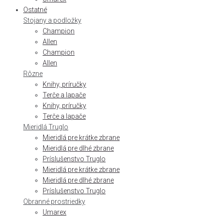
Ostatné
Stojany a podložky
Champion
Allen
Champion
Allen
Rôzne
Knihy, príručky
Terče a lapače
Knihy, príručky
Terče a lapače
Mieridlá Truglo
Mieridlá pre krátke zbrane
Mieridlá pre dlhé zbrane
Príslušenstvo Truglo
Mieridlá pre krátke zbrane
Mieridlá pre dlhé zbrane
Príslušenstvo Truglo
Obranné prostriedky
Umarex