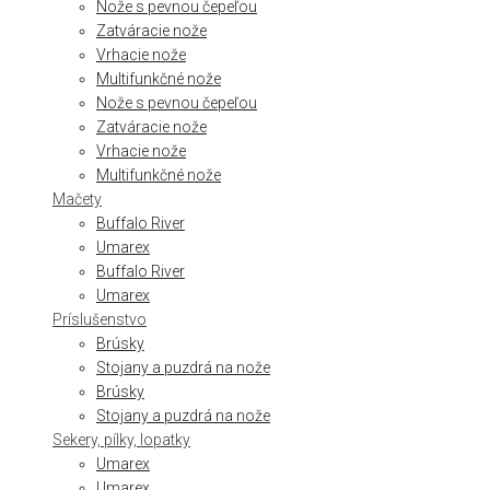
Nože s pevnou čepeľou
Zatváracie nože
Vrhacie nože
Multifunkčné nože
Nože s pevnou čepeľou
Zatváracie nože
Vrhacie nože
Multifunkčné nože
Mačety
Buffalo River
Umarex
Buffalo River
Umarex
Príslušenstvo
Brúsky
Stojany a puzdrá na nože
Brúsky
Stojany a puzdrá na nože
Sekery, pílky, lopatky
Umarex
Umarex