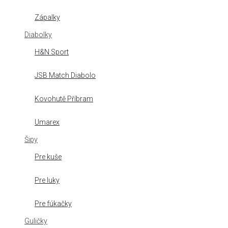
Zápalky
Diabolky
H&N Sport
JSB Match Diabolo
Kovohutě Příbram
Umarex
Šipy
Pre kuše
Pre luky
Pre fúkačky
Guličky