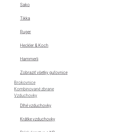
Sako
Tikka
Ruger
Heckler & Koch
Hammerli
Zobraziť všetky guľovnice
Brokovnice
Kombinované zbrane
Vzduchovky
Dlhé vzduchovky
Krátke vzduchovky