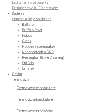
LED ultrafialové baterky
Príslušenstvo k LED baterkám
Čistenie
Čistenie a oleje na zbrane
Ballistol
Buffalo River
Fobus
Glock
Hoppes (Boresnake)
Nanoprotech a GNP
Remington (Bore Cleaning)
Stil Crin
Umarex
Optika
Termovízie
Termovízne monokuláre
Termovízne binokuláre
Termovízne predsádky