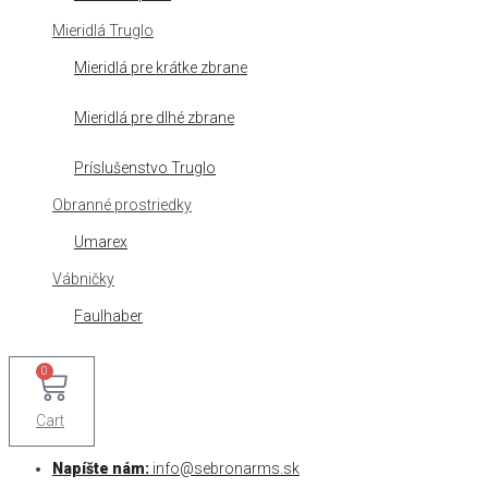
Mieridlá Truglo
Mieridlá pre krátke zbrane
Mieridlá pre dlhé zbrane
Príslušenstvo Truglo
Obranné prostriedky
Umarex
Vábničky
Faulhaber
0
Cart
Napíšte nám:
info@sebronarms.sk