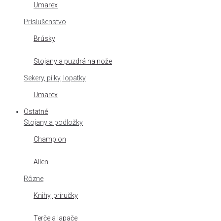
Umarex
Príslušenstvo
Brúsky
Stojany a puzdrá na nože
Sekery, pílky, lopatky
Umarex
Ostatné
Stojany a podložky
Champion
Allen
Rôzne
Knihy, príručky
Terče a lapače