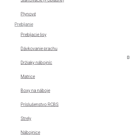
Štartovacie (Poplašné)
Plynové
Prebíjanie
Prebíjacie lisy
Dávkovanie prachu
Držiaky nábojníc
Matrice
Boxy na náboje
Príslušenstvo RCBS
Strely
Nábojnice