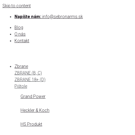
Skip to content
Napíšte nám:
info@sebronarms.sk
Blog
O nás
Kontakt
Zbrane
ZBRANE (B, C)
ZBRANE 18+ (D)
Pištole
Grand Power
Heckler & Koch
HS Produkt