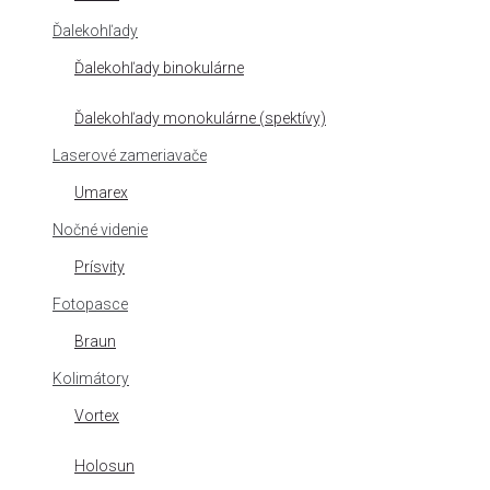
Ďalekohľady
Ďalekohľady binokulárne
Ďalekohľady monokulárne (spektívy)
Laserové zameriavače
Umarex
Nočné videnie
Prísvity
Fotopasce
Braun
Kolimátory
Vortex
Holosun