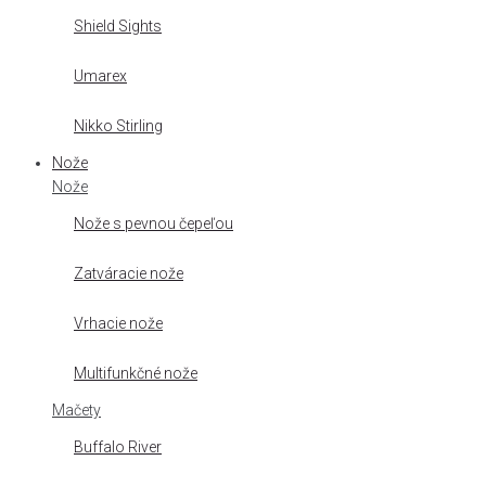
Shield Sights
Umarex
Nikko Stirling
Nože
Nože
Nože s pevnou čepeľou
Zatváracie nože
Vrhacie nože
Multifunkčné nože
Mačety
Buffalo River