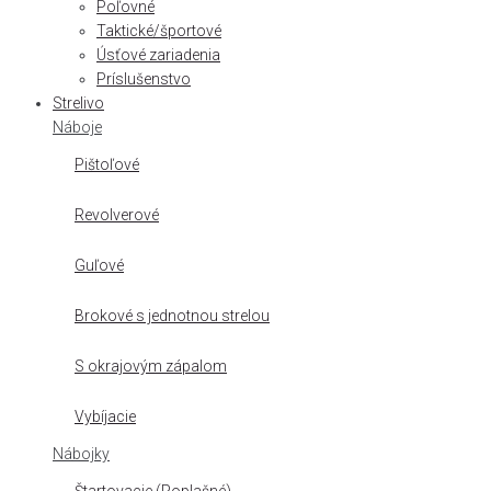
Poľovné
Taktické/športové
Úsťové zariadenia
Príslušenstvo
Strelivo
Náboje
Pištoľové
Revolverové
Guľové
Brokové s jednotnou strelou
S okrajovým zápalom
Vybíjacie
Nábojky