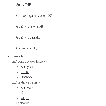
Strely T4E
Oceľové guličky pre CO2
Guličky pre Airsoft
Guličky do praku
Olovené broky
Svietidlá
LED outdoorové baterky
Armytek
Fenix
Umarex
LED taktické baterky
Armytek
Klarus
Olight
LED čelovky