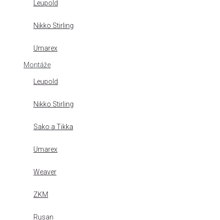
Leupold
Nikko Stirling
Umarex
Montáže
Leupold
Nikko Stirling
Sako a Tikka
Umarex
Weaver
ZKM
Rusan