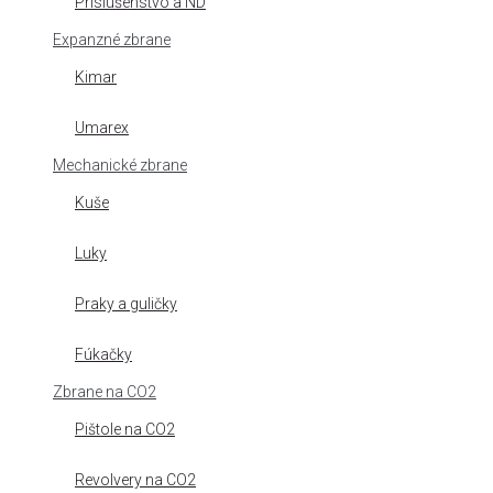
Príslušenstvo a ND
Expanzné zbrane
Kimar
Umarex
Mechanické zbrane
Kuše
Luky
Praky a guličky
Fúkačky
Zbrane na CO2
Pištole na CO2
Revolvery na CO2