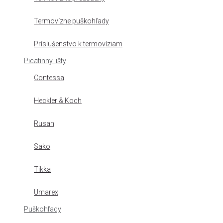
Termovízne puškohľady
Príslušenstvo k termovíziam
Picatinny lišty
Contessa
Heckler & Koch
Rusan
Sako
Tikka
Umarex
Puškohľady