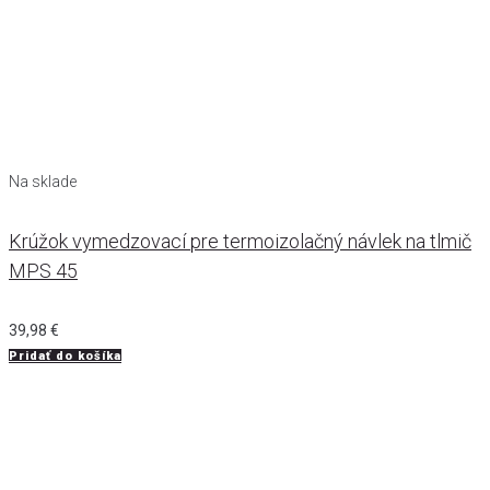
Na sklade
Krúžok vymedzovací pre termoizolačný návlek na tlmič
MPS 45
39,98
€
Pridať do košíka