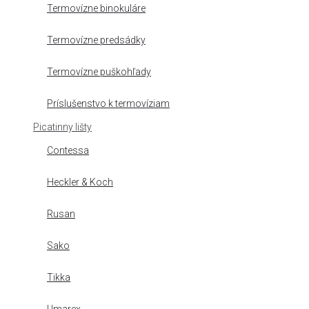
Termovízne binokuláre
Termovízne predsádky
Termovízne puškohľady
Príslušenstvo k termovíziam
Picatinny lišty
Contessa
Heckler & Koch
Rusan
Sako
Tikka