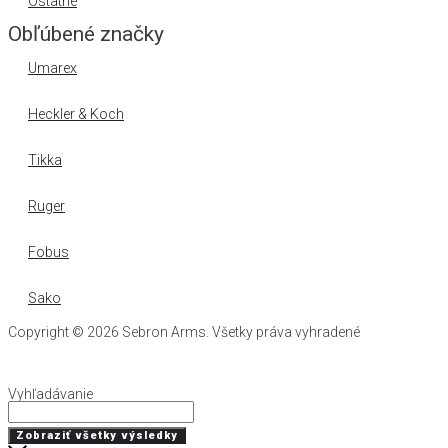
Ostatné
Obľúbené značky
Umarex
Heckler & Koch
Tikka
Ruger
Fobus
Sako
Copyright © 2026 Sebron Arms. Všetky práva vyhradené
Vyhľadávanie
Search
...
Zobraziť všetky výsledky