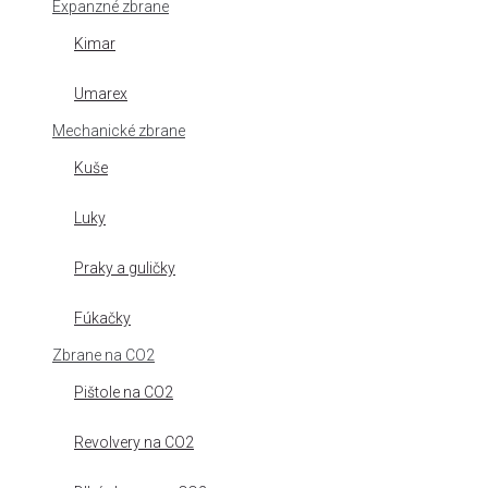
Expanzné zbrane
Kimar
Umarex
Mechanické zbrane
Kuše
Luky
Praky a guličky
Fúkačky
Zbrane na CO2
Pištole na CO2
Revolvery na CO2