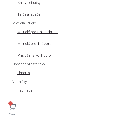
Knihy, príručky
Terče a lapače
Mieridlá Truglo
Mieridlá pre krátke zbrane
Mieridlá pre dlhé zbrane
Príslušenstvo Truglo
Obranné prostriedky
Umarex
Vábničky
Faulhaber
0