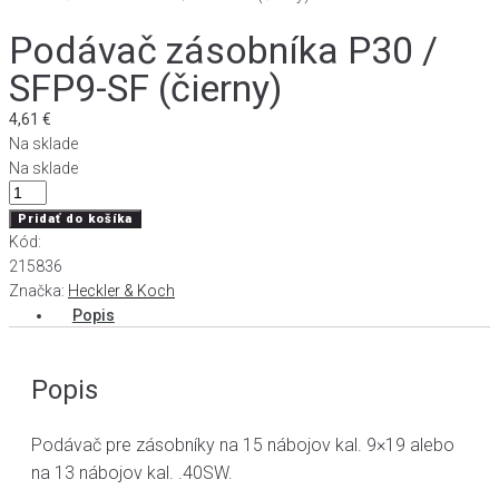
Podávač zásobníka P30 /
SFP9-SF (čierny)
4,61
€
Na sklade
Na sklade
množstvo
Podávač
Pridať do košíka
zásobníka
Kód:
P30
215836
/
Značka:
Heckler & Koch
SFP9-
Popis
SF
(čierny)
Popis
Podávač pre zásobníky na 15 nábojov kal. 9×19 alebo
na 13 nábojov kal. .40SW.