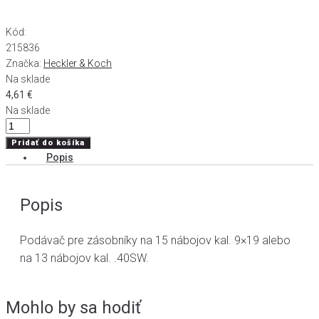
Kód:
215836
Značka:
Heckler & Koch
Na sklade
4,61
€
Na sklade
množstvo
Podávač
Pridať do košíka
zásobníka
Popis
P30
/
Popis
SFP9-
SF
(čierny)
Podávač pre zásobníky na 15 nábojov kal. 9×19 alebo
na 13 nábojov kal. .40SW.
Mohlo by sa hodiť