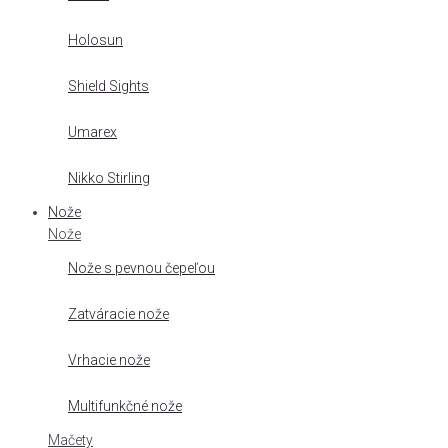
Holosun
Shield Sights
Umarex
Nikko Stirling
Nože
Nože
Nože s pevnou čepeľou
Zatváracie nože
Vrhacie nože
Multifunkčné nože
Mačety