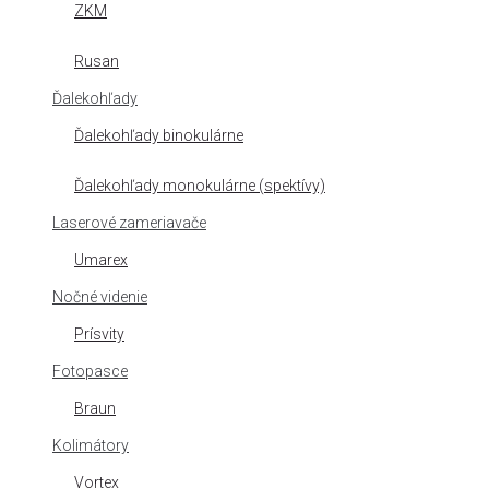
ZKM
Rusan
Ďalekohľady
Ďalekohľady binokulárne
Ďalekohľady monokulárne (spektívy)
Laserové zameriavače
Umarex
Nočné videnie
Prísvity
Fotopasce
Braun
Kolimátory
Vortex