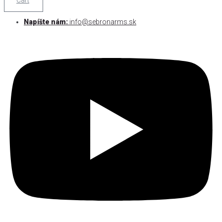
Cart
Napíšte nám:
info@sebronarms.sk