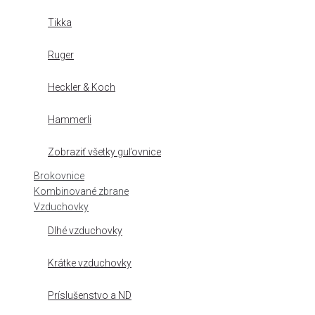
Tikka
Ruger
Heckler & Koch
Hammerli
Zobraziť všetky guľovnice
Brokovnice
Kombinované zbrane
Vzduchovky
Dlhé vzduchovky
Krátke vzduchovky
Príslušenstvo a ND