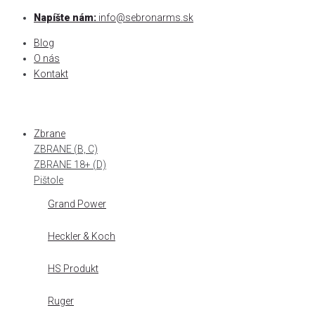
Skip
Napíšte nám:
info@sebronarms.sk
to
Blog
content
O nás
Kontakt
Zbrane
ZBRANE (B, C)
ZBRANE 18+ (D)
Pištole
Grand Power
Heckler & Koch
HS Produkt
Ruger