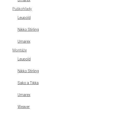
Umarex
Puškohľady
Leupold
Nikko Stirling
Umarex
Montáže
Leupold
Nikko Stirling
Sako a Tikka
Umarex
Weaver