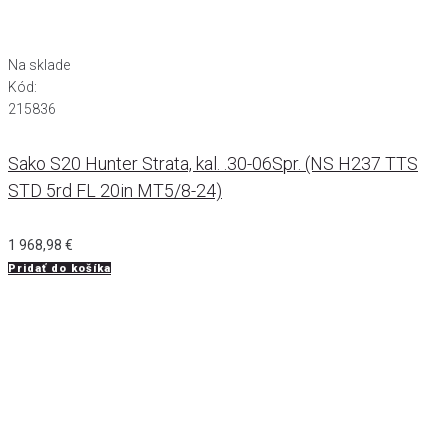
Na sklade
Kód:
215836
Sako S20 Hunter Strata, kal. .30-06Spr. (NS H237 TTS
STD 5rd FL 20in MT5/8-24)
1 968,98
€
Pridať do košíka