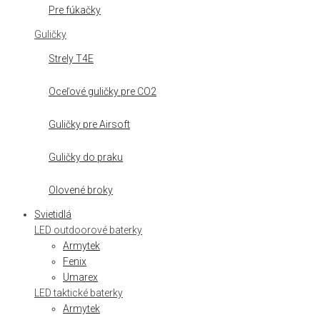
Pre fúkačky
Guličky
Strely T4E
Oceľové guličky pre CO2
Guličky pre Airsoft
Guličky do praku
Olovené broky
Svietidlá
LED outdoorové baterky
Armytek
Fenix
Umarex
LED taktické baterky
Armytek