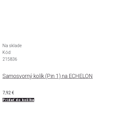
Na sklade
Kód:
215836
Samosvorný kolík (Pin 1) na ECHELON
7,92
€
Pridať do košíka