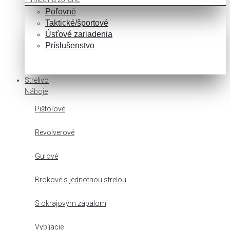
Poľovné
Taktické/športové
Úsťové zariadenia
Príslušenstvo
Strelivo
Náboje
Pištoľové
Revolverové
Guľové
Brokové s jednotnou strelou
S okrajovým zápalom
Vybíjacie