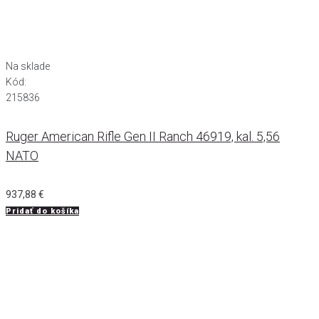
Na sklade
Kód:
215836
Ruger American Rifle Gen II Ranch 46919, kal. 5,56
NATO
937,88
€
Pridať do košíka