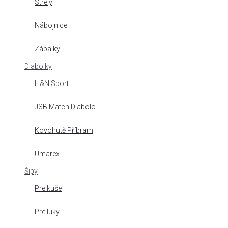
Strely
Nábojnice
Zápalky
Diabolky
H&N Sport
JSB Match Diabolo
Kovohutě Příbram
Umarex
Šipy
Pre kuše
Pre luky