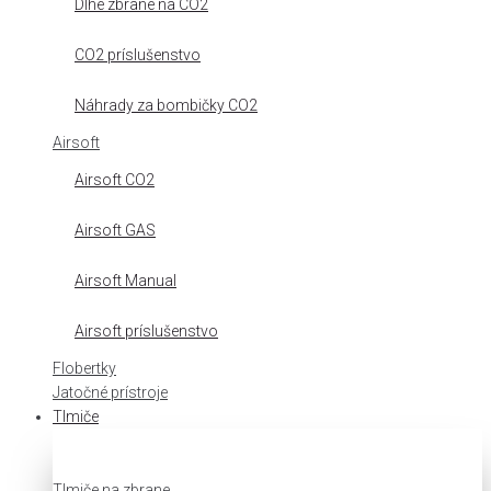
Dlhé zbrane na CO2
CO2 príslušenstvo
Náhrady za bombičky CO2
Airsoft
Airsoft CO2
Airsoft GAS
Airsoft Manual
Airsoft príslušenstvo
Flobertky
Jatočné prístroje
Tlmiče
Tlmiče na zbrane