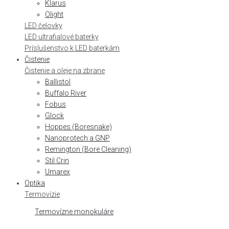
Klarus
Olight
LED čelovky
LED ultrafialové baterky
Príslušenstvo k LED baterkám
Čistenie
Čistenie a oleje na zbrane
Ballistol
Buffalo River
Fobus
Glock
Hoppes (Boresnake)
Nanoprotech a GNP
Remington (Bore Cleaning)
Stil Crin
Umarex
Optika
Termovízie
Termovízne monokuláre