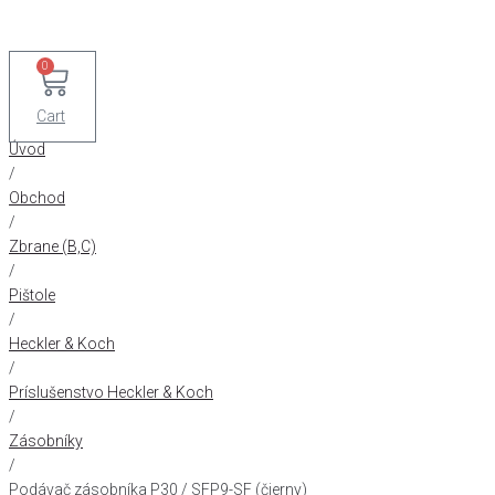
0
Cart
Úvod
/
Obchod
/
Zbrane (B,C)
/
Pištole
/
Heckler & Koch
/
Príslušenstvo Heckler & Koch
/
Zásobníky
/
Podávač zásobníka P30 / SFP9-SF (čierny)