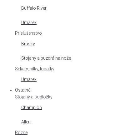
Buffalo River
Umarex
Príslušenstvo
Brúsky
Stojany a puzdrá na nože
Sekery, pílky, lopatky
Umarex
Ostatné
Stojany a podložky
Champion
Allen
Rôzne