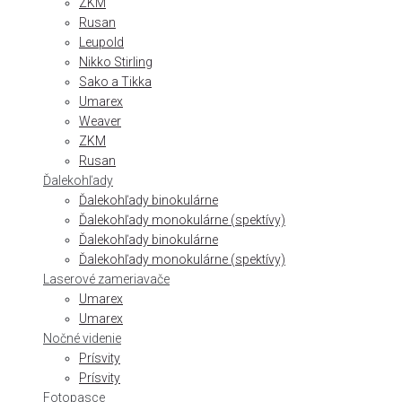
ZKM
Rusan
Leupold
Nikko Stirling
Sako a Tikka
Umarex
Weaver
ZKM
Rusan
Ďalekohľady
Ďalekohľady binokulárne
Ďalekohľady monokulárne (spektívy)
Ďalekohľady binokulárne
Ďalekohľady monokulárne (spektívy)
Laserové zameriavače
Umarex
Umarex
Nočné videnie
Prísvity
Prísvity
Fotopasce