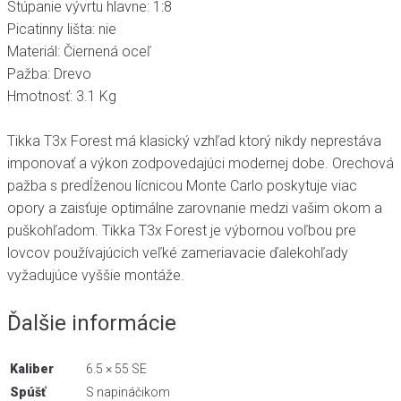
Stúpanie vývrtu hlavne: 1:8
Picatinny lišta: nie
Materiál: Čiernená oceľ
Pažba: Drevo
Hmotnosť: 3.1 Kg
Tikka T3x Forest má klasický vzhľad ktorý nikdy neprestáva
imponovať a výkon zodpovedajúci modernej dobe. Orechová
pažba s predĺženou lícnicou Monte Carlo poskytuje viac
opory a zaisťuje optimálne zarovnanie medzi vašim okom a
puškohľadom. Tikka T3x Forest je výbornou voľbou pre
lovcov používajúcich veľké zameriavacie ďalekohľady
vyžadujúce vyššie montáže.
Ďalšie informácie
Kaliber
6.5 × 55 SE
Spúšť
S napináčikom