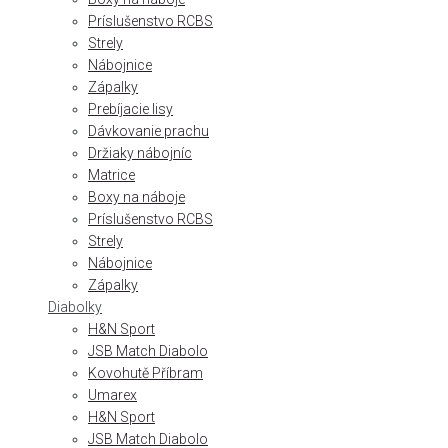
Príslušenstvo RCBS
Strely
Nábojnice
Zápalky
Prebíjacie lisy
Dávkovanie prachu
Držiaky nábojníc
Matrice
Boxy na náboje
Príslušenstvo RCBS
Strely
Nábojnice
Zápalky
Diabolky
H&N Sport
JSB Match Diabolo
Kovohutě Příbram
Umarex
H&N Sport
JSB Match Diabolo