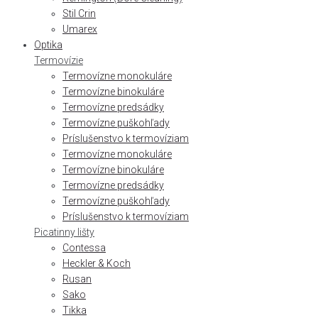
Stil Crin
Umarex
Optika
Termovízie
Termovízne monokuláre
Termovízne binokuláre
Termovízne predsádky
Termovízne puškohľady
Príslušenstvo k termovíziam
Termovízne monokuláre
Termovízne binokuláre
Termovízne predsádky
Termovízne puškohľady
Príslušenstvo k termovíziam
Picatinny lišty
Contessa
Heckler & Koch
Rusan
Sako
Tikka