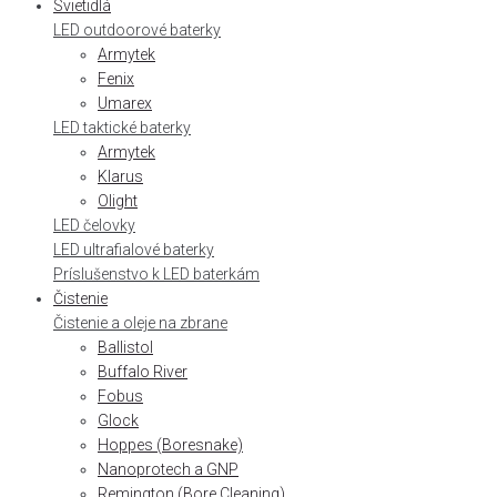
Svietidlá
LED outdoorové baterky
Armytek
Fenix
Umarex
LED taktické baterky
Armytek
Klarus
Olight
LED čelovky
LED ultrafialové baterky
Príslušenstvo k LED baterkám
Čistenie
Čistenie a oleje na zbrane
Ballistol
Buffalo River
Fobus
Glock
Hoppes (Boresnake)
Nanoprotech a GNP
Remington (Bore Cleaning)