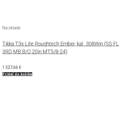
Na sklade
Tikka T3x Lite Roughtech Ember, kal. .308Win (SS FL
3RD MB B/O 20in MT5/8-24)
1 527,66
€
Pridať do košíka