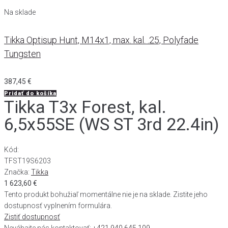
Na sklade
Tikka Optisup Hunt, M14x1, max. kal. .25, Polyfade
Tungsten
387,45
€
Pridať do košíka
Tikka T3x Forest, kal.
6,5x55SE (WS ST 3rd 22.4in)
Kód:
TFST19S6203
Značka:
Tikka
1 623,60
€
Tento produkt bohužiaľ momentálne nie je na sklade. Zistite jeho
dostupnosť vyplnením formulára.
Zistiť dostupnosť