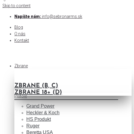
0
0
Skip to content
Napíšte nám:
info@sebronarms.sk
Blog
O nás
Kontakt
Zbrane
ZBRANE (B, C)
ZBRANE 18+ (D)
Pištole
Grand Power
Heckler & Koch
HS Produkt
Ruger
Beretta USA