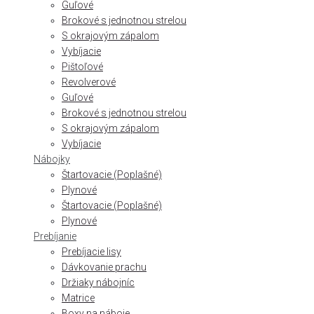
Guľové
Brokové s jednotnou strelou
S okrajovým zápalom
Vybíjacie
Pištoľové
Revolverové
Guľové
Brokové s jednotnou strelou
S okrajovým zápalom
Vybíjacie
Nábojky
Štartovacie (Poplašné)
Plynové
Štartovacie (Poplašné)
Plynové
Prebíjanie
Prebíjacie lisy
Dávkovanie prachu
Držiaky nábojníc
Matrice
Boxy na náboje