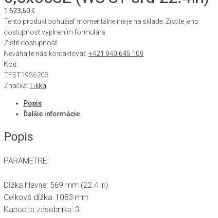
1 623,60
€
Tento produkt bohužiaľ momentálne nie je na sklade. Zistite jeho
dostupnosť vyplnením formulára.
Zistiť dostupnosť
Neváhajte nás kontaktovať:
+421 940 645 109
Kód:
TFST19S6203
Značka:
Tikka
Popis
Ďalšie informácie
Popis
PARAMETRE:
Dĺžka hlavne: 569 mm (22.4 in)
Celková dĺžka: 1083 mm
Kapacita zásobníka: 3