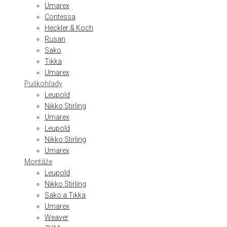
Umarex
Contessa
Heckler & Koch
Rusan
Sako
Tikka
Umarex
Puškohľady
Leupold
Nikko Stirling
Umarex
Leupold
Nikko Stirling
Umarex
Montáže
Leupold
Nikko Stirling
Sako a Tikka
Umarex
Weaver