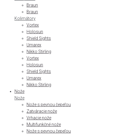
Braun
Braun
Kolimátory
Vortex
Holosun
Shield Sights
Umarex
Nikko Stirling
Vortex
Holosun
Shield Sights
Umarex
Nikko Stirling
Nože
Nože
Nože s pevnou čepeľou
Zatváracie nože
Vrhacie nože
Multifunkčné nože
Nože s pevnou čepeľou