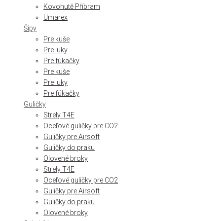
Kovohutě Příbram
Umarex
Šipy
Pre kuše
Pre luky
Pre fúkačky
Pre kuše
Pre luky
Pre fúkačky
Guličky
Strely T4E
Oceľové guličky pre CO2
Guličky pre Airsoft
Guličky do praku
Olovené broky
Strely T4E
Oceľové guličky pre CO2
Guličky pre Airsoft
Guličky do praku
Olovené broky