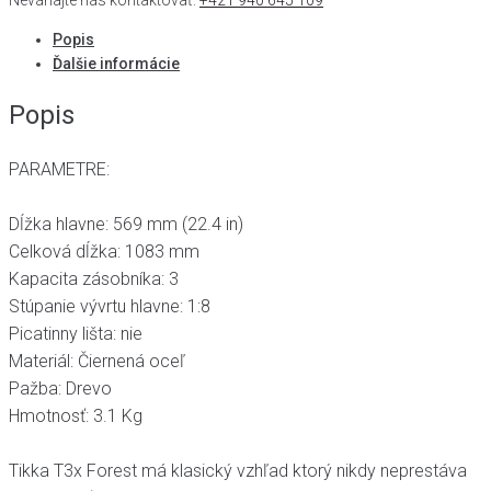
Neváhajte nás kontaktovať:
+421 940 645 109
Popis
Ďalšie informácie
Popis
PARAMETRE:
Dĺžka hlavne: 569 mm (22.4 in)
Celková dĺžka: 1083 mm
Kapacita zásobníka: 3
Stúpanie vývrtu hlavne: 1:8
Picatinny lišta: nie
Materiál: Čiernená oceľ
Pažba: Drevo
Hmotnosť: 3.1 Kg
Tikka T3x Forest má klasický vzhľad ktorý nikdy neprestáva