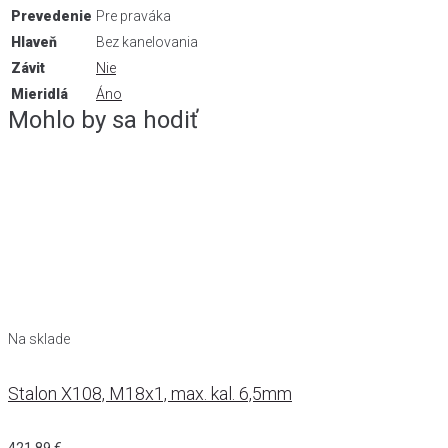
Prevedenie
Pre praváka
Hlaveň
Bez kanelovania
Závit
Nie
Mieridlá
Áno
Mohlo by sa hodiť
Na sklade
Stalon X108, M18x1, max. kal. 6,5mm
421,89
€