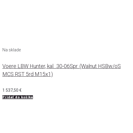
Na sklade
Voere LBW Hunter, kal. .30-06Spr. (Walnut HSBw/oS
MCS RST 5rd M15x1)
1 537,50
€
Pridať do košíka