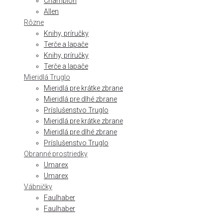
Champion
Allen
Rôzne
Knihy, príručky
Terče a lapače
Knihy, príručky
Terče a lapače
Mieridlá Truglo
Mieridlá pre krátke zbrane
Mieridlá pre dlhé zbrane
Príslušenstvo Truglo
Mieridlá pre krátke zbrane
Mieridlá pre dlhé zbrane
Príslušenstvo Truglo
Obranné prostriedky
Umarex
Umarex
Vábničky
Faulhaber
Faulhaber