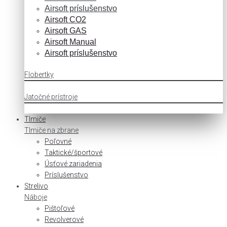
Airsoft príslušenstvo
Airsoft CO2
Airsoft GAS
Airsoft Manual
Airsoft príslušenstvo
Flobertky
Jatočné prístroje
Tlmiče
Tlmiče na zbrane
Poľovné
Taktické/športové
Úsťové zariadenia
Príslušenstvo
Strelivo
Náboje
Pištoľové
Revolverové