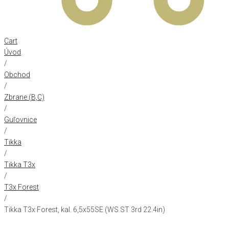
Cart
Úvod
/
Obchod
/
Zbrane (B,C)
/
Guľovnice
/
Tikka
/
Tikka T3x
/
T3x Forest
/
Tikka T3x Forest, kal. 6,5x55SE (WS ST 3rd 22.4in)