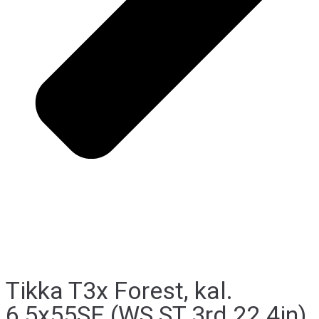
Tikka T3x Forest, kal.
6,5x55SE (WS ST 3rd 22.4in)