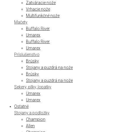
Zatváracie nože
Vrhacie nože
Multifunkčné nože
Mačety
Buffalo River
Umarex
Buffalo River
Umarex
Príslušenstvo
Brúsky
Stojany a puzdrá na nože
Brúsky
Stojany a puzdrá na nože
Sekery, pílky, lopatky
Umarex
Umarex
Ostatné
Stojany a podložky
Champion
Allen