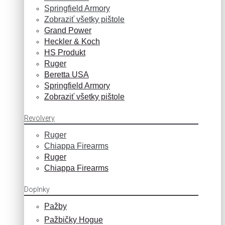
Springfield Armory
Zobraziť všetky pištole
Grand Power
Heckler & Koch
HS Produkt
Ruger
Beretta USA
Springfield Armory
Zobraziť všetky pištole
Revolvery
Ruger
Chiappa Firearms
Ruger
Chiappa Firearms
Doplnky
Pažby
Pažbičky Hogue