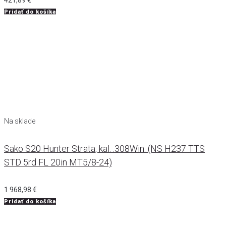
Pridať do košíka
Na sklade
Sako S20 Hunter Strata, kal. .308Win. (NS H237 TTS
STD 5rd FL 20in MT5/8-24)
1 968,98
€
Pridať do košíka