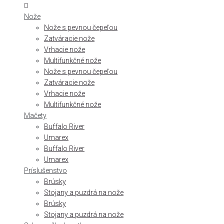
Nože
Nože s pevnou čepeľou
Zatváracie nože
Vrhacie nože
Multifunkčné nože
Nože s pevnou čepeľou
Zatváracie nože
Vrhacie nože
Multifunkčné nože
Mačety
Buffalo River
Umarex
Buffalo River
Umarex
Príslušenstvo
Brúsky
Stojany a puzdrá na nože
Brúsky
Stojany a puzdrá na nože