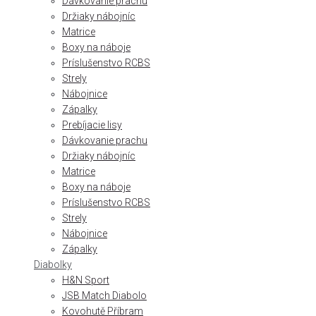
Dávkovanie prachu
Držiaky nábojníc
Matrice
Boxy na náboje
Príslušenstvo RCBS
Strely
Nábojnice
Zápalky
Prebíjacie lisy
Dávkovanie prachu
Držiaky nábojníc
Matrice
Boxy na náboje
Príslušenstvo RCBS
Strely
Nábojnice
Zápalky
Diabolky
H&N Sport
JSB Match Diabolo
Kovohutě Příbram