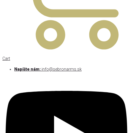
Cart
Napíšte nám:
info@sebronarms.sk