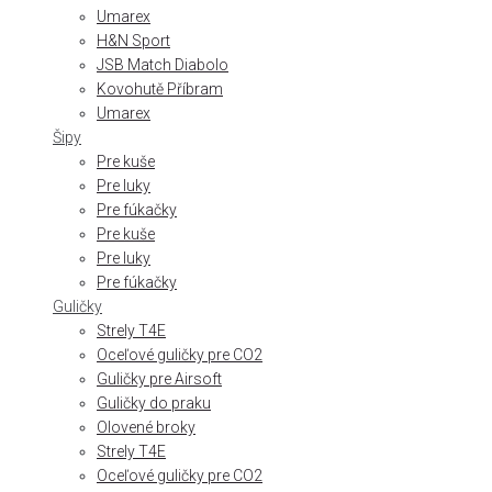
Umarex
H&N Sport
JSB Match Diabolo
Kovohutě Příbram
Umarex
Šipy
Pre kuše
Pre luky
Pre fúkačky
Pre kuše
Pre luky
Pre fúkačky
Guličky
Strely T4E
Oceľové guličky pre CO2
Guličky pre Airsoft
Guličky do praku
Olovené broky
Strely T4E
Oceľové guličky pre CO2