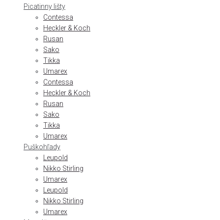
Picatinny lišty
Contessa
Heckler & Koch
Rusan
Sako
Tikka
Umarex
Contessa
Heckler & Koch
Rusan
Sako
Tikka
Umarex
Puškohľady
Leupold
Nikko Stirling
Umarex
Leupold
Nikko Stirling
Umarex