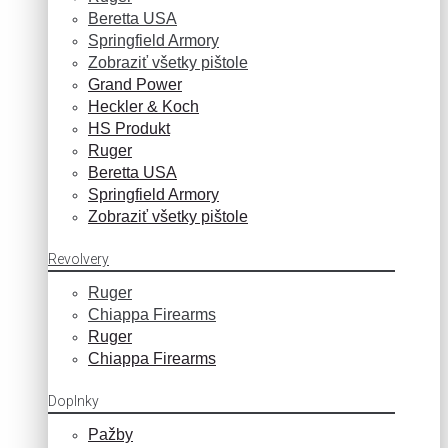
Beretta USA
Springfield Armory
Zobraziť všetky pištole
Grand Power
Heckler & Koch
HS Produkt
Ruger
Beretta USA
Springfield Armory
Zobraziť všetky pištole
Revolvery
Ruger
Chiappa Firearms
Ruger
Chiappa Firearms
Doplnky
Pažby