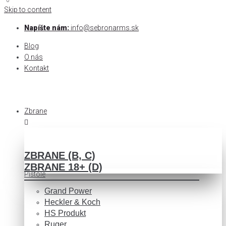
0
0
Skip to content
Napíšte nám:
info@sebronarms.sk
Blog
O nás
Kontakt
Zbrane
ZBRANE (B, C)
ZBRANE 18+ (D)
Pištole
Grand Power
Heckler & Koch
HS Produkt
Ruger