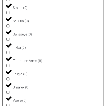
Stalon
(
0
)
Stil Crin
(
0
)
Swisseye
(
0
)
Tikka
(
0
)
Tippmann Arms
(
0
)
Truglo
(
0
)
Umarex
(
0
)
Voere
(
0
)