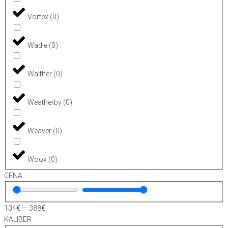
Vortex
(
0
)
Wadie
(
0
)
Walther
(
0
)
Weatherby
(
0
)
Weaver
(
0
)
Woox
(
0
)
CENA
134
€
—
388
€
KALIBER