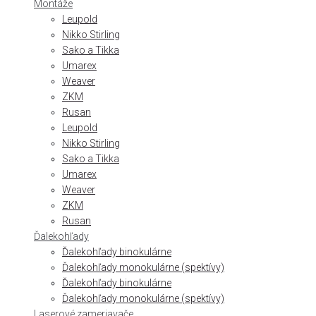
Montáže
Leupold
Nikko Stirling
Sako a Tikka
Umarex
Weaver
ZKM
Rusan
Leupold
Nikko Stirling
Sako a Tikka
Umarex
Weaver
ZKM
Rusan
Ďalekohľady
Ďalekohľady binokulárne
Ďalekohľady monokulárne (spektívy)
Ďalekohľady binokulárne
Ďalekohľady monokulárne (spektívy)
Laserové zameriavače