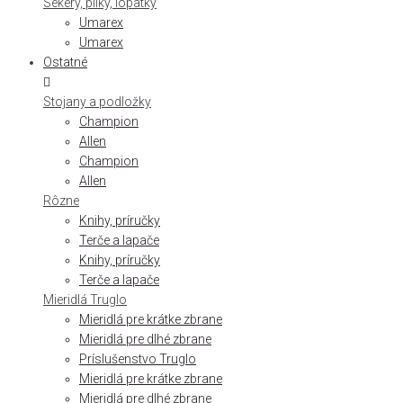
Sekery, pílky, lopatky
Umarex
Umarex
Ostatné
Stojany a podložky
Champion
Allen
Champion
Allen
Rôzne
Knihy, príručky
Terče a lapače
Knihy, príručky
Terče a lapače
Mieridlá Truglo
Mieridlá pre krátke zbrane
Mieridlá pre dlhé zbrane
Príslušenstvo Truglo
Mieridlá pre krátke zbrane
Mieridlá pre dlhé zbrane