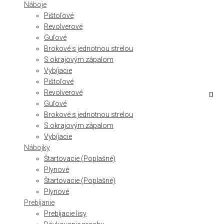
Náboje
Pištoľové
Revolverové
Guľové
Brokové s jednotnou strelou
S okrajovým zápalom
Vybíjacie
Pištoľové
Revolverové
Guľové
Brokové s jednotnou strelou
S okrajovým zápalom
Vybíjacie
Nábojky
Štartovacie (Poplašné)
Plynové
Štartovacie (Poplašné)
Plynové
Prebíjanie
Prebíjacie lisy