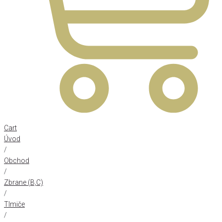
Cart
Úvod
/
Obchod
/
Zbrane (B,C)
/
Tlmiče
/