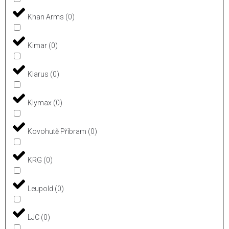
Khan Arms
(
0
)
Kimar
(
0
)
Klarus
(
0
)
Klymax
(
0
)
Kovohutě Příbram
(
0
)
KRG
(
0
)
Leupold
(
0
)
LJC
(
0
)