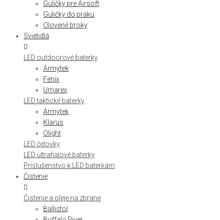
Guličky pre Airsoft
Guličky do praku
Olovené broky
Svietidlá
LED outdoorové baterky
Armytek
Fenix
Umarex
LED taktické baterky
Armytek
Klarus
Olight
LED čelovky
LED ultrafialové baterky
Príslušenstvo k LED baterkám
Čistenie
Čistenie a oleje na zbrane
Ballistol
Buffalo River