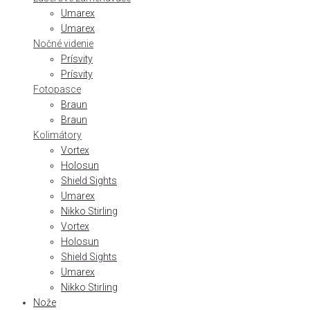
Umarex
Umarex
Nočné videnie
Prísvity
Prísvity
Fotopasce
Braun
Braun
Kolimátory
Vortex
Holosun
Shield Sights
Umarex
Nikko Stirling
Vortex
Holosun
Shield Sights
Umarex
Nikko Stirling
Nože