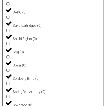
SAKO
(
0
)
Sako cartridges
(
0
)
Shield Sights
(
0
)
Sog
(
0
)
Speer
(
0
)
Spielberg Brno
(
0
)
Springfield Armory
(
0
)
Spyderco
(
0
)