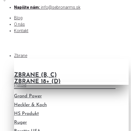
0
0
Skip
Napíšte nám:
info@sebronarms.sk
to
Blog
content
O nás
Kontakt
Zbrane
ZBRANE (B, C)
ZBRANE 18+ (D)
Pištole
Grand Power
Heckler & Koch
HS Produkt
Ruger