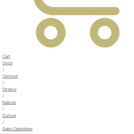
Cart
Úvod
/
Obchod
/
Strelivo
/
Náboje
/
Guľové
/
Sako Cartridges