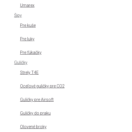
Umarex
Šipy
Pre kuše
Pre luky
Pre fúkačky
Guličky
Strely T4E
Oceľové guličky pre CO2
Guličky pre Airsoft
Guličky do praku
Olovené broky