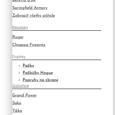
Beretta USA
Springfield Armory
Zobraziť všetky pištole
Revolvery
Ruger
Chiappa Firearms
Doplnky
Pažby
Pažbičky Hogue
Popruhy na zbrane
Guľovnice
Grand Power
Sako
Tikka