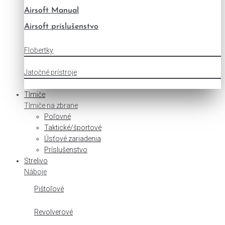
Airsoft Manual
Airsoft príslušenstvo
Flobertky
Jatočné prístroje
Tlmiče
Tlmiče na zbrane
Poľovné
Taktické/športové
Úsťové zariadenia
Príslušenstvo
Strelivo
Náboje
Pištoľové
Revolverové