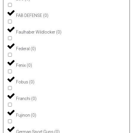
FAB DEFENSE
(
0
)
Faulhaber Wildlocker
(
0
)
Federal
(
0
)
Fenix
(
0
)
Fobus
(
0
)
Franchi
(
0
)
Fujinon
(
0
)
German Sport Guns
(
0
)