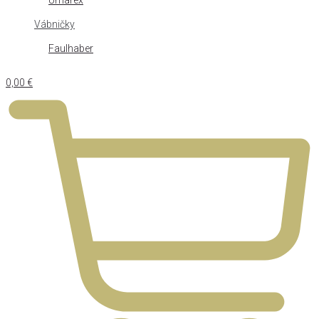
Umarex
Vábničky
Faulhaber
0,00
€