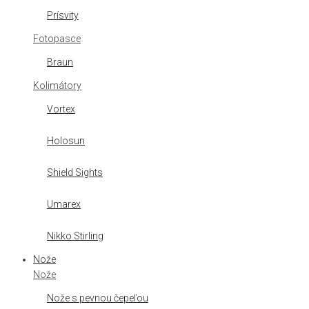
Prísvity
Fotopasce
Braun
Kolimátory
Vortex
Holosun
Shield Sights
Umarex
Nikko Stirling
Nože
Nože
Nože s pevnou čepeľou