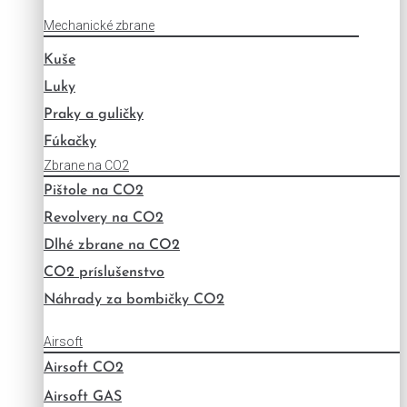
Mechanické zbrane
Kuše
Luky
Praky a guličky
Fúkačky
Zbrane na CO2
Pištole na CO2
Revolvery na CO2
Dlhé zbrane na CO2
CO2 príslušenstvo
Náhrady za bombičky CO2
Airsoft
Airsoft CO2
Airsoft GAS