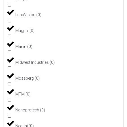
LunaVision
(
0
)
Magpul
(
0
)
Marlin
(
0
)
Midwest Industries
(
0
)
Mossberg
(
0
)
MTM
(
0
)
Nanoprotech
(
0
)
Negrini
(
0
)