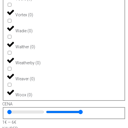
Vortex
(
0
)
Wadie
(
0
)
Walther
(
0
)
Weatherby
(
0
)
Weaver
(
0
)
Woox
(
0
)
CENA
1
€
—
6
€