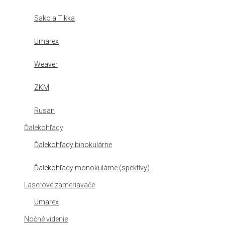
Sako a Tikka
Umarex
Weaver
ZKM
Rusan
Ďalekohľady
Ďalekohľady binokulárne
Ďalekohľady monokulárne (spektívy)
Laserové zameriavače
Umarex
Nočné videnie