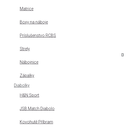
Matrice
Boxy na náboje
Príslušenstvo RCBS
Strely
Nábojnice
Zápalky
Diabolky
H&N Sport
JSB Match Diabolo
Kovohutě Příbram