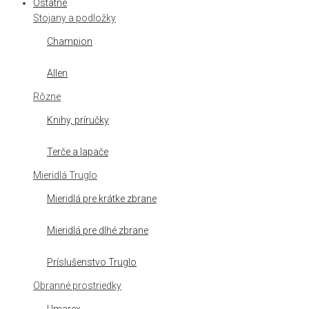
Ostatné
Stojany a podložky
Champion
Allen
Rôzne
Knihy, príručky
Terče a lapače
Mieridlá Truglo
Mieridlá pre krátke zbrane
Mieridlá pre dlhé zbrane
Príslušenstvo Truglo
Obranné prostriedky