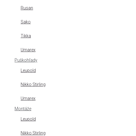
Rusan
Sako
Tikka
Umarex
Puškohľady
Leupold
Nikko Stirling
Umarex
Montáže
Leupold
Nikko Stirling