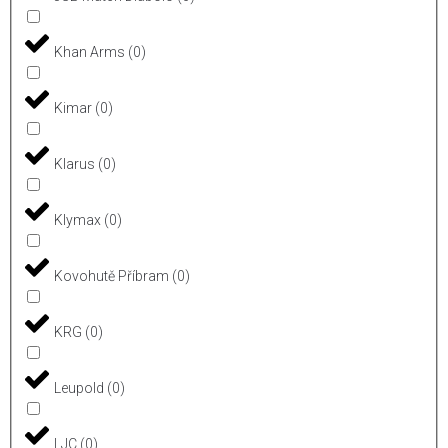
Khan Arms
(
0
)
Kimar
(
0
)
Klarus
(
0
)
Klymax
(
0
)
Kovohutě Příbram
(
0
)
KRG
(
0
)
Leupold
(
0
)
LJC
(
0
)