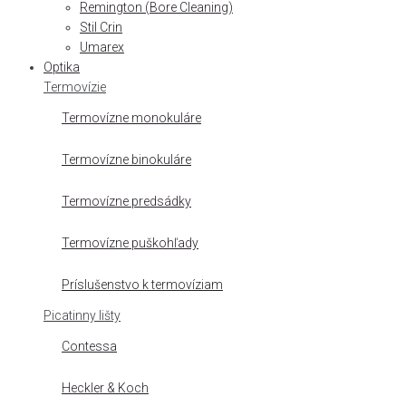
Remington (Bore Cleaning)
Stil Crin
Umarex
Optika
Termovízie
Termovízne monokuláre
Termovízne binokuláre
Termovízne predsádky
Termovízne puškohľady
Príslušenstvo k termovíziam
Picatinny lišty
Contessa
Heckler & Koch