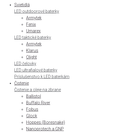
Svietidlá
LED outdoorové baterky
Armytek
Fenix
Umarex
LED taktické baterky
Armytek
Klarus
Olight
LED čelovky
LED ultrafialové baterky
Príslušenstvo k LED baterkám
Čistenie
Čistenie a oleje na zbrane
Ballistol
Buffalo River
Fobus
Glock
Hoppes (Boresnake)
Nanoprotech a GNP