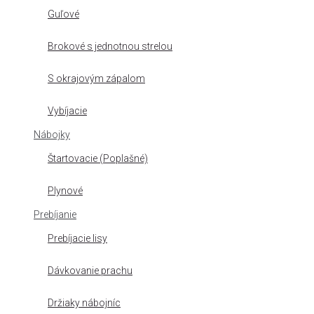
Guľové
Brokové s jednotnou strelou
S okrajovým zápalom
Vybíjacie
Nábojky
Štartovacie (Poplašné)
Plynové
Prebíjanie
Prebíjacie lisy
Dávkovanie prachu
Držiaky nábojníc