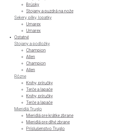
Brúsky
Stojany a puzdrá na nože
Sekery, pílky, lopatky
Umarex
Umarex
Ostatné
Stojany a podložky
Champion
Allen
Champion
Allen
Rôzne
Knihy, príručky
Terče a lapače
Knihy, príručky
Terče a lapače
Mieridlá Truglo
Mieridlá pre krátke zbrane
Mieridlá pre dlhé zbrane
Príslušenstvo Truglo