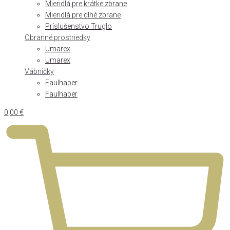
Mieridlá pre krátke zbrane
Mieridlá pre dlhé zbrane
Príslušenstvo Truglo
Obranné prostriedky
Umarex
Umarex
Vábničky
Faulhaber
Faulhaber
0,00
€