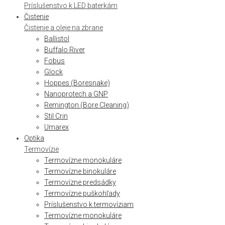
Príslušenstvo k LED baterkám
Čistenie
Čistenie a oleje na zbrane
Ballistol
Buffalo River
Fobus
Glock
Hoppes (Boresnake)
Nanoprotech a GNP
Remington (Bore Cleaning)
Stil Crin
Umarex
Optika
Termovízie
Termovízne monokuláre
Termovízne binokuláre
Termovízne predsádky
Termovízne puškohľady
Príslušenstvo k termovíziam
Termovízne monokuláre