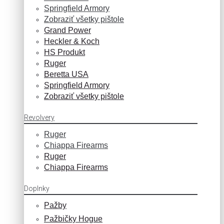
Springfield Armory
Zobraziť všetky pištole
Grand Power
Heckler & Koch
HS Produkt
Ruger
Beretta USA
Springfield Armory
Zobraziť všetky pištole
Revolvery
Ruger
Chiappa Firearms
Ruger
Chiappa Firearms
Doplnky
Pažby
Pažbičky Hogue