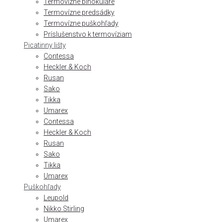
Termovízne binokuláre
Termovízne predsádky
Termovízne puškohľady
Príslušenstvo k termovíziam
Picatinny lišty
Contessa
Heckler & Koch
Rusan
Sako
Tikka
Umarex
Contessa
Heckler & Koch
Rusan
Sako
Tikka
Umarex
Puškohľady
Leupold
Nikko Stirling
Umarex