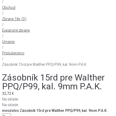
/
Obchod
/
Zbrane 18+ (D)
/
Expanzné zbrane
/
Umarex
/
Príslušenstvo
/
Zásobník 15rd pre Walther PPQ/P99, kal. 9mm P.A.K.
Zásobník 15rd pre Walther
PPQ/P99, kal. 9mm P.A.K.
32,72
€
Na sklade
Na sklade
množstvo Zásobník 15rd pre Walther PPQ/P99, kal. 9mm P.A.K.