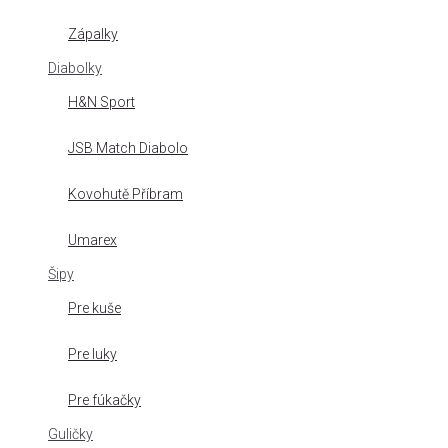
Zápalky
Diabolky
H&N Sport
JSB Match Diabolo
Kovohutě Příbram
Umarex
Šipy
Pre kuše
Pre luky
Pre fúkačky
Guličky