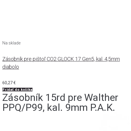
Na sklade
Zásobník pre pištoľ CO2 GLOCK 17 Gen5, kal. 4,5mm
diabolo
60,27
€
Pridať do košíka
Zásobník 15rd pre Walther
PPQ/P99, kal. 9mm P.A.K.