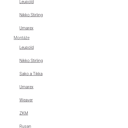
Leupold
Nikko Stirling
Umarex
Montáže
Leupold
Nikko Stirling
Sako a Tikka
Umarex
Weaver
ZKM
Rusan