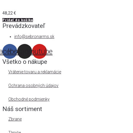
48,22
€
Pridať do košíka
Prevádzkovateľ
info@sebronarms.sk
acebook
Instagram
Youtube
Všetko o nákupe
Vrátenie tovaru a reklamácie
Ochrana osobných údajov
Obchodné podmienky
Náš sortiment
Zbrane
Tlmiče