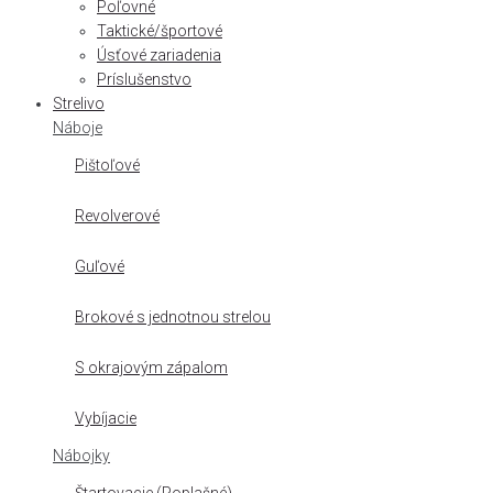
Poľovné
Taktické/športové
Úsťové zariadenia
Príslušenstvo
Strelivo
Náboje
Pištoľové
Revolverové
Guľové
Brokové s jednotnou strelou
S okrajovým zápalom
Vybíjacie
Nábojky