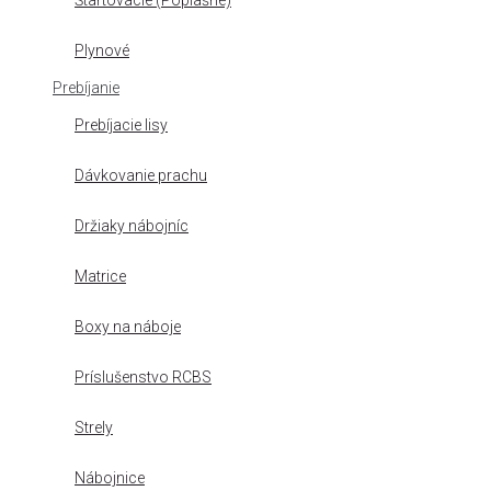
Štartovacie (Poplašné)
Plynové
Prebíjanie
Prebíjacie lisy
Dávkovanie prachu
Držiaky nábojníc
Matrice
Boxy na náboje
Príslušenstvo RCBS
Strely
Nábojnice