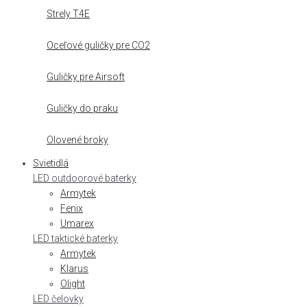
Strely T4E
Oceľové guličky pre CO2
Guličky pre Airsoft
Guličky do praku
Olovené broky
Svietidlá
LED outdoorové baterky
Armytek
Fenix
Umarex
LED taktické baterky
Armytek
Klarus
Olight
LED čelovky