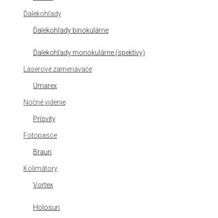
Ďalekohľady
Ďalekohľady binokulárne
Ďalekohľady monokulárne (spektívy)
Laserové zameriavače
Umarex
Nočné videnie
Prísvity
Fotopasce
Braun
Kolimátory
Vortex
Holosun