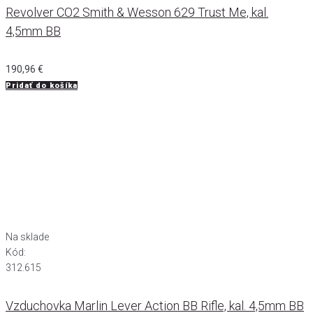
Revolver CO2 Smith & Wesson 629 Trust Me, kal.
4,5mm BB
190,96
€
Pridať do košíka
Na sklade
Kód:
312.615
Vzduchovka Marlin Lever Action BB Rifle, kal. 4,5mm BB