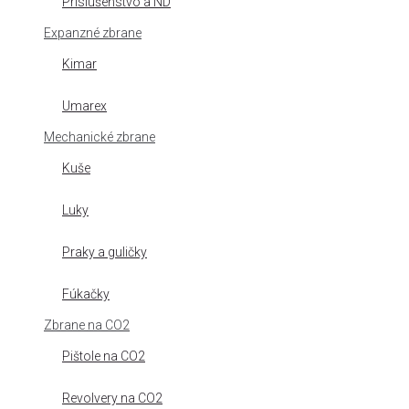
Príslušenstvo a ND
Expanzné zbrane
Kimar
Umarex
Mechanické zbrane
Kuše
Luky
Praky a guličky
Fúkačky
Zbrane na CO2
Pištole na CO2
Revolvery na CO2