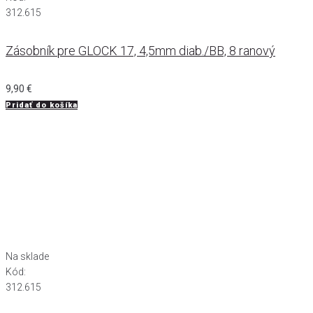
312.615
Zásobník pre GLOCK 17, 4,5mm diab./BB, 8 ranový
9,90
€
Pridať do košíka
Na sklade
Kód:
312.615