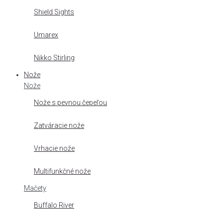
Shield Sights
Umarex
Nikko Stirling
Nože
Nože
Nože s pevnou čepeľou
Zatváracie nože
Vrhacie nože
Multifunkčné nože
Mačety
Buffalo River