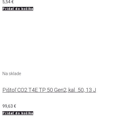
5,54
€
Pridať do košíka
Na sklade
Pištoľ CO2 T4E TP 50 Gen2, kal. .50, 13 J
99,63
€
Pridať do košíka