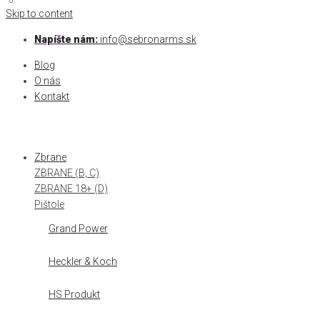
0
0
Skip to content
Napíšte nám:
info@sebronarms.sk
Blog
O nás
Kontakt
Zbrane
ZBRANE (B, C)
ZBRANE 18+ (D)
Pištole
Grand Power
Heckler & Koch
HS Produkt