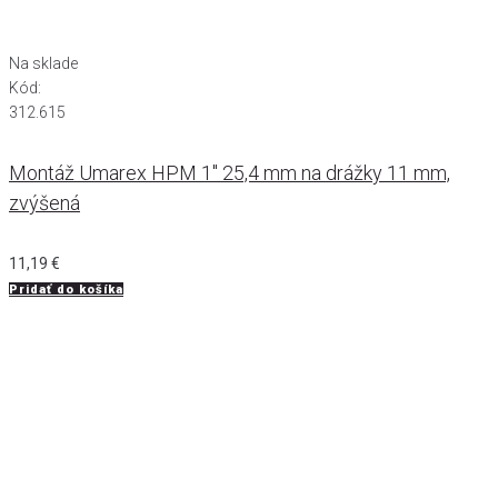
Na sklade
Kód:
312.615
Montáž Umarex HPM 1" 25,4 mm na drážky 11 mm,
zvýšená
11,19
€
Pridať do košíka