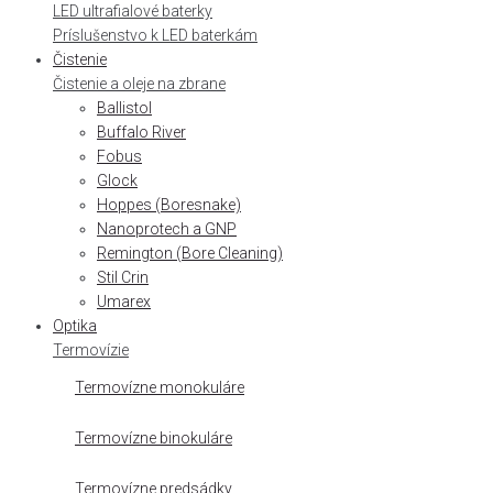
LED ultrafialové baterky
Príslušenstvo k LED baterkám
Čistenie
Čistenie a oleje na zbrane
Ballistol
Buffalo River
Fobus
Glock
Hoppes (Boresnake)
Nanoprotech a GNP
Remington (Bore Cleaning)
Stil Crin
Umarex
Optika
Termovízie
Termovízne monokuláre
Termovízne binokuláre
Termovízne predsádky