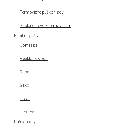
Termovízne puškohľady
Príslušenstvo k termovíziam
Picatinny lišty
Contessa
Heckler & Koch
Rusan
Sako
Tikka
Umarex
Puškohľady