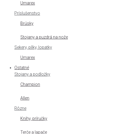
Umarex
Príslušenstvo
Brúsky
Stojany a puzdrá na nože
Sekery, pílky, lopatky
Umarex
Ostatné
Stojany a podložky
Champion
Allen
Rôzne
Knihy, príručky
Terče a lapače