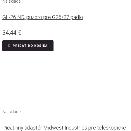
Na sklade
GL-26 ND, puzdro pre G26/27 pádlo
34,44
€
PRIDAŤ DO KOŠÍKA
Na sklade
Picatinny adaptér Midwest Industries pre teleskopické