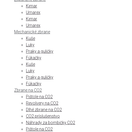
Kimar
Umarex
Kimar
Umarex
Mechanické zbrane
Kuše
Luky
Praky a guličky
Fúkačky
Kuše
Luky
Praky a guličky
Fúkačky
Zbrane na CO2
Pištole na CO2
Revolvery na CO2
Dlhé zbrane na CO2
CO2 príslušenstvo
Náhrady za bombičky CO2
Pištole na CO2