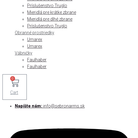
Príslušenstvo Truglo
Mieridlá pre krátke zbrane
Mieridlá pre dlhé zbrane
Príslušenstvo Truglo
Obranné prostriedky
Umarex
Umarex
Vábničky
Faulhaber
Faulhaber
0
Cart
Napíšte nám:
info@sebronarms.sk