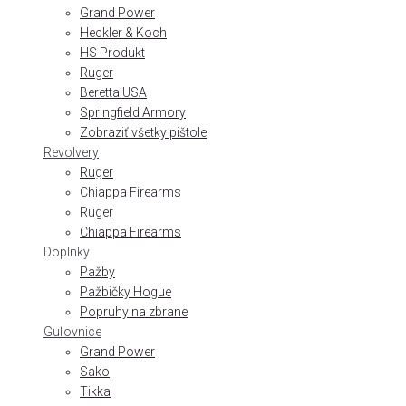
Grand Power
Heckler & Koch
HS Produkt
Ruger
Beretta USA
Springfield Armory
Zobraziť všetky pištole
Revolvery
Ruger
Chiappa Firearms
Ruger
Chiappa Firearms
Doplnky
Pažby
Pažbičky Hogue
Popruhy na zbrane
Guľovnice
Grand Power
Sako
Tikka