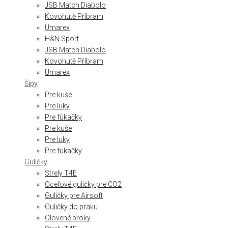
JSB Match Diabolo
Kovohutě Příbram
Umarex
H&N Sport
JSB Match Diabolo
Kovohutě Příbram
Umarex
Šipy
Pre kuše
Pre luky
Pre fúkačky
Pre kuše
Pre luky
Pre fúkačky
Guličky
Strely T4E
Oceľové guličky pre CO2
Guličky pre Airsoft
Guličky do praku
Olovené broky