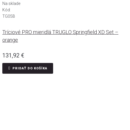
Na sklade
Kód:
TG05B
Tríciové PRO mieridlá TRUGLO Springfield XD Set –
orange
131,92
€
PRIDAŤ DO KOŠÍKA