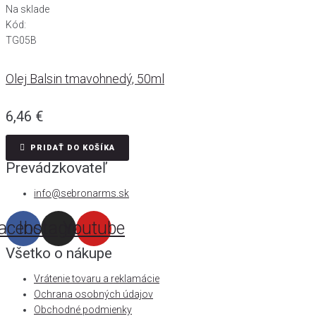
Na sklade
Kód:
TG05B
Olej Balsin tmavohnedý, 50ml
6,46
€
PRIDAŤ DO KOŠÍKA
Prevádzkovateľ
info@sebronarms.sk
acebook
Instagram
Youtube
Všetko o nákupe
Vrátenie tovaru a reklamácie
Ochrana osobných údajov
Obchodné podmienky