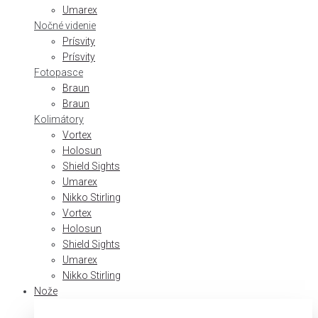
Umarex
Nočné videnie
Prísvity
Prísvity
Fotopasce
Braun
Braun
Kolimátory
Vortex
Holosun
Shield Sights
Umarex
Nikko Stirling
Vortex
Holosun
Shield Sights
Umarex
Nikko Stirling
Nože