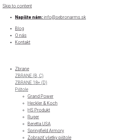
Skip to content
Napíšte nám:
info@sebronarms.sk
Blog
O nás
Kontakt
Zbrane
ZBRANE (B, C)
ZBRANE 18+ (D)
Pištole
Grand Power
Heckler & Koch
HS Produkt
Ruger
Beretta USA
Springfield Armory
Zobraziť všetky pištole