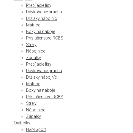
Prebíjacie lisy
Dávkovanie prachu
Držiaky nábojníc
Matrice
Boxy na náboje
Príslušenstvo RCBS
Strely
Nábojnice
Zápalky
Prebíjacie lisy
Dávkovanie prachu
Držiaky nábojníc
Matrice
Boxy na náboje
Príslušenstvo RCBS
Strely
Nábojnice
Zápalky
Diabolky
H&N Sport