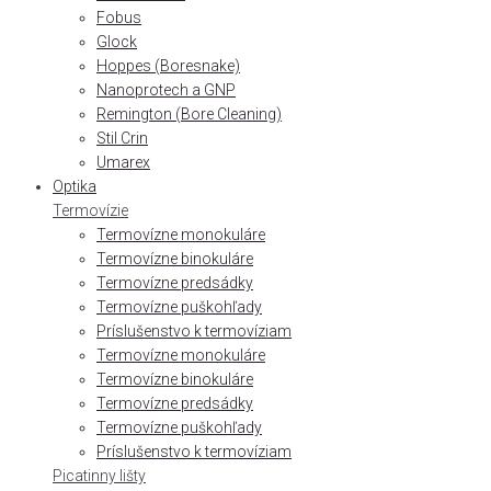
Fobus
Glock
Hoppes (Boresnake)
Nanoprotech a GNP
Remington (Bore Cleaning)
Stil Crin
Umarex
Optika
Termovízie
Termovízne monokuláre
Termovízne binokuláre
Termovízne predsádky
Termovízne puškohľady
Príslušenstvo k termovíziam
Termovízne monokuláre
Termovízne binokuláre
Termovízne predsádky
Termovízne puškohľady
Príslušenstvo k termovíziam
Picatinny lišty