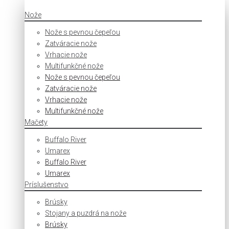
Nože
Nože s pevnou čepeľou
Zatváracie nože
Vrhacie nože
Multifunkčné nože
Nože s pevnou čepeľou
Zatváracie nože
Vrhacie nože
Multifunkčné nože
Mačety
Buffalo River
Umarex
Buffalo River
Umarex
Príslušenstvo
Brúsky
Stojany a puzdrá na nože
Brúsky