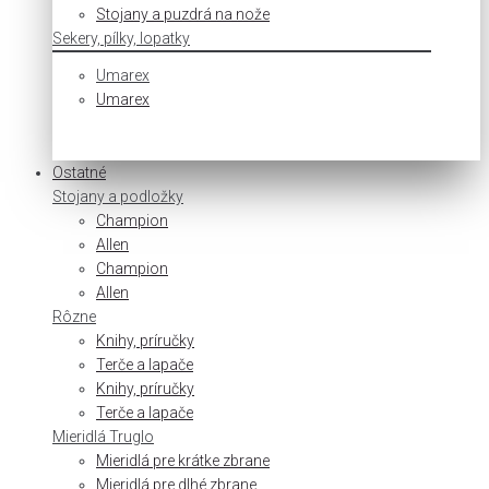
Stojany a puzdrá na nože
Sekery, pílky, lopatky
Umarex
Umarex
Ostatné
Stojany a podložky
Champion
Allen
Champion
Allen
Rôzne
Knihy, príručky
Terče a lapače
Knihy, príručky
Terče a lapače
Mieridlá Truglo
Mieridlá pre krátke zbrane
Mieridlá pre dlhé zbrane