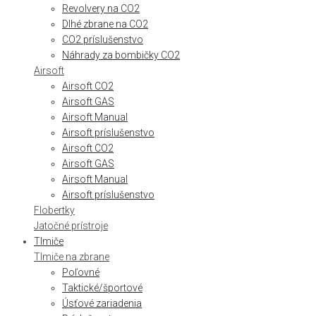
Revolvery na CO2
Dlhé zbrane na CO2
CO2 príslušenstvo
Náhrady za bombičky CO2
Airsoft
Airsoft CO2
Airsoft GAS
Airsoft Manual
Airsoft príslušenstvo
Airsoft CO2
Airsoft GAS
Airsoft Manual
Airsoft príslušenstvo
Flobertky
Jatočné prístroje
Tlmiče
Tlmiče na zbrane
Poľovné
Taktické/športové
Úsťové zariadenia