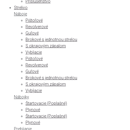
Príslušenstvo
Strelivo
Náboje
Pištoľové
Revolverové
Guľové
Brokové s jednotnou strelou
S okrajovým zápalom
Vybíjacie
Pištoľové
Revolverové
Guľové
Brokové s jednotnou strelou
S okrajovým zápalom
Vybíjacie
Nábojky
Štartovacie (Poplašné)
Plynové
Štartovacie (Poplašné)
Plynové
Prebíjanie