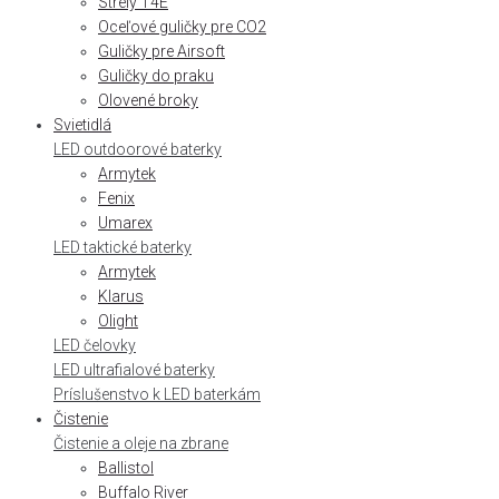
Strely T4E
Oceľové guličky pre CO2
Guličky pre Airsoft
Guličky do praku
Olovené broky
Svietidlá
LED outdoorové baterky
Armytek
Fenix
Umarex
LED taktické baterky
Armytek
Klarus
Olight
LED čelovky
LED ultrafialové baterky
Príslušenstvo k LED baterkám
Čistenie
Čistenie a oleje na zbrane
Ballistol
Buffalo River