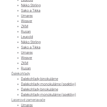
Leupold
Nikko Stirling
Sako a Tikka
Umarex
Weaver
ZKM
Rusan
Leupold
Nikko Stirling
Sako a Tikka
Umarex
Weaver
ZKM
Rusan
Ďalekohľady
Ďalekohľady binokulárne
Ďalekohľady monokulárne (spektívy)
Ďalekohľady binokulárne
Ďalekohľady monokulárne (spektívy)
Laserové zameriavače
Umarex