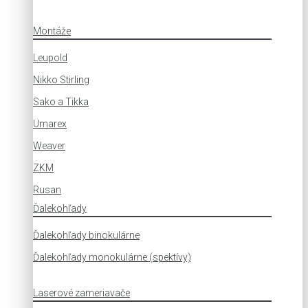
Montáže
Leupold
Nikko Stirling
Sako a Tikka
Umarex
Weaver
ZKM
Rusan
Ďalekohľady
Ďalekohľady binokulárne
Ďalekohľady monokulárne (spektívy)
Laserové zameriavače