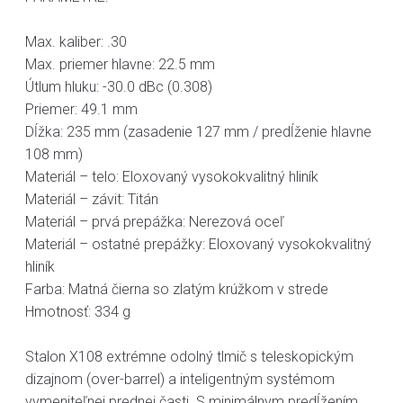
Max. kaliber: .30
Max. priemer hlavne: 22.5 mm
Útlum hluku: -30.0 dBc (0.308)
Priemer: 49.1 mm
Dĺžka: 235 mm (zasadenie 127 mm / predĺženie hlavne
108 mm)
Materiál – telo: Eloxovaný vysokokvalitný hliník
Materiál – závit: Titán
Materiál – prvá prepážka: Nerezová oceľ
Materiál – ostatné prepážky: Eloxovaný vysokokvalitný
hliník
Farba: Matná čierna so zlatým krúžkom v strede
Hmotnosť: 334 g
Stalon X108 extrémne odolný tlmič s teleskopickým
dizajnom (over-barrel) a inteligentným systémom
vymeniteľnej prednej časti. S minimálnym predĺžením