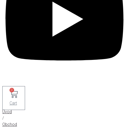
0
Cart
Úvod
/
Obchod