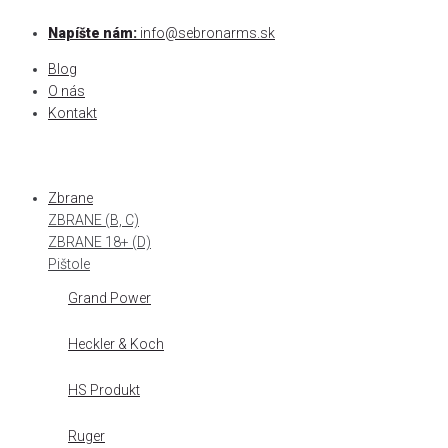
Skip
Napíšte nám:
info@sebronarms.sk
to
content
Blog
O nás
Kontakt
Zbrane
ZBRANE (B, C)
ZBRANE 18+ (D)
Pištole
Grand Power
Heckler & Koch
HS Produkt
Ruger