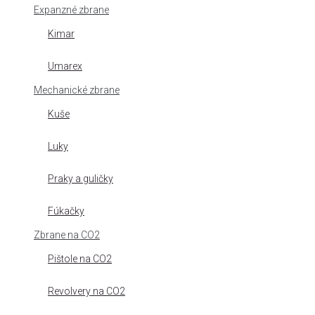
Expanzné zbrane
Kimar
Umarex
Mechanické zbrane
Kuše
Luky
Praky a guličky
Fúkačky
Zbrane na CO2
Pištole na CO2
Revolvery na CO2