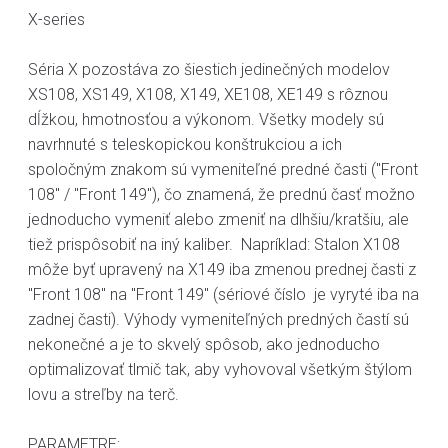
X-series
Séria X pozostáva zo šiestich jedinečných modelov
XS108, XS149, X108, X149, XE108, XE149 s rôznou
dĺžkou, hmotnosťou a výkonom. Všetky modely sú
navrhnuté s teleskopickou konštrukciou a ich
spoločným znakom sú vymeniteľné predné časti ("Front
108" / "Front 149"), čo znamená, že prednú časť možno
jednoducho vymeniť alebo zmeniť na dlhšiu/kratšiu, ale
tiež prispôsobiť na iný kaliber. Napríklad: Stalon X108
môže byť upravený na X149 iba zmenou prednej časti z
"Front 108" na "Front 149" (sériové číslo je vyryté iba na
zadnej časti). Výhody vymeniteľných predných častí sú
nekonečné a je to skvelý spôsob, ako jednoducho
optimalizovať tlmič tak, aby vyhovoval všetkým štýlom
lovu a streľby na terč.
PARAMETRE: