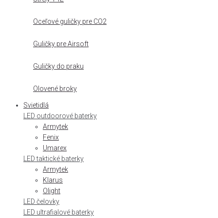
Oceľové guličky pre CO2
Guličky pre Airsoft
Guličky do praku
Olovené broky
Svietidlá
LED outdoorové baterky
Armytek
Fenix
Umarex
LED taktické baterky
Armytek
Klarus
Olight
LED čelovky
LED ultrafialové baterky