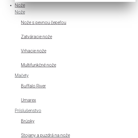
Nože
Nože
Nože s pevnou čepeľou
Zatváracie nože
Vrhacie nože
Multifunkčné nože
Mačety
Buffalo River
Umarex
Príslušenstvo
Brúsky
Stojany a puzdrá na nože