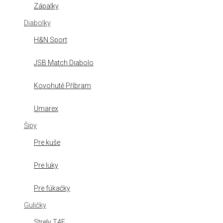
Zápalky
Diabolky
H&N Sport
JSB Match Diabolo
Kovohutě Příbram
Umarex
Šipy
Pre kuše
Pre luky
Pre fúkačky
Guličky
Strely T4E