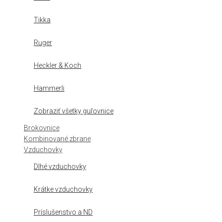
Tikka
Ruger
Heckler & Koch
Hammerli
Zobraziť všetky guľovnice
Brokovnice
Kombinované zbrane
Vzduchovky
Dlhé vzduchovky
Krátke vzduchovky
Príslušenstvo a ND