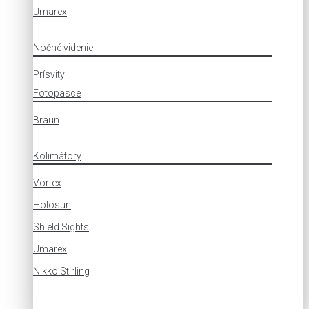
Umarex
Nočné videnie
Prísvity
Fotopasce
Braun
Kolimátory
Vortex
Holosun
Shield Sights
Umarex
Nikko Stirling