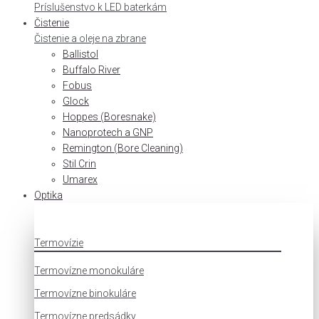
Príslušenstvo k LED baterkám
Čistenie
Čistenie a oleje na zbrane
Ballistol
Buffalo River
Fobus
Glock
Hoppes (Boresnake)
Nanoprotech a GNP
Remington (Bore Cleaning)
Stil Crin
Umarex
Optika
Termovízie
Termovízne monokuláre
Termovízne binokuláre
Termovízne predsádky