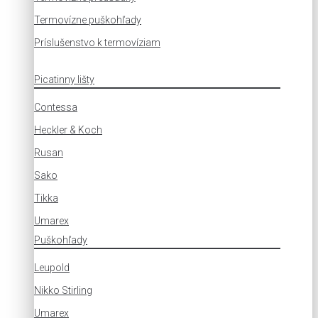
Termovízne puškohľady
Príslušenstvo k termovíziam
Picatinny lišty
Contessa
Heckler & Koch
Rusan
Sako
Tikka
Umarex
Puškohľady
Leupold
Nikko Stirling
Umarex