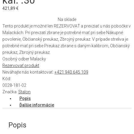
kal. .30
421,89
€
Na sklade
Tento produkt je možné len REZERVOVAŤ a prevziať u nás pobočke v
Malackách. Pri prevzatí zbrane je potrebné mať pri sebe Nákupné
povolenie, Občianský preukaz, Zbrojný preukaz. V prípade streliva je
potrebné mať pri sebe Preukaz zbrane s daným kalibrom, Občianský
preukaz, Zbrojný preukaz.
Osobný odber Malacky
Rezervovať produkt
Neváhajte nás kontaktovať:
+421 940 645 109
Kód:
0028-181-02
Značka:
Stalon
Popis
Ďalšie informácie
Popis