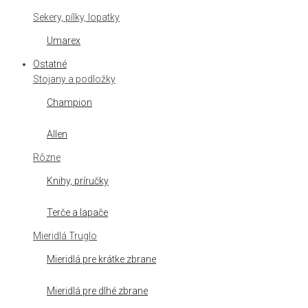
Sekery, pílky, lopatky
Umarex
Ostatné
Stojany a podložky
Champion
Allen
Rôzne
Knihy, príručky
Terče a lapače
Mieridlá Truglo
Mieridlá pre krátke zbrane
Mieridlá pre dlhé zbrane