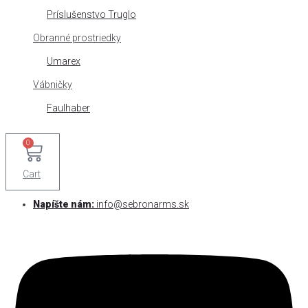
Príslušenstvo Truglo
Obranné prostriedky
Umarex
Vábničky
Faulhaber
0
Cart
Napíšte nám:
info@sebronarms.sk