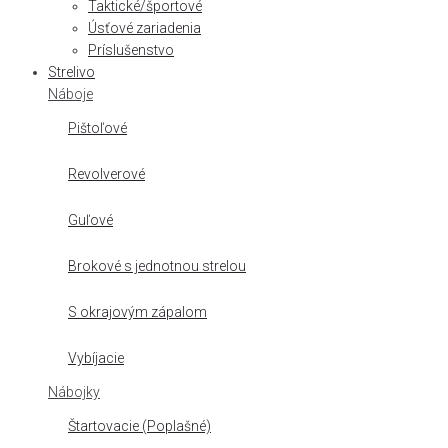
Taktické/športové
Úsťové zariadenia
Príslušenstvo
Strelivo
Náboje
Pištoľové
Revolverové
Guľové
Brokové s jednotnou strelou
S okrajovým zápalom
Vybíjacie
Nábojky
Štartovacie (Poplašné)