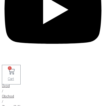
0
Cart
Úvod
/
Obchod
/