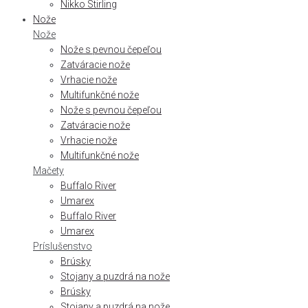
Nikko Stirling
Nože
Nože
Nože s pevnou čepeľou
Zatváracie nože
Vrhacie nože
Multifunkčné nože
Nože s pevnou čepeľou
Zatváracie nože
Vrhacie nože
Multifunkčné nože
Mačety
Buffalo River
Umarex
Buffalo River
Umarex
Príslušenstvo
Brúsky
Stojany a puzdrá na nože
Brúsky
Stojany a puzdrá na nože