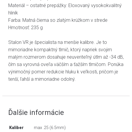
Materiál – ostatné prepážky: Eloxovaný vysokokvalitný
hliník
Farba: Matná čierna so zlatým krúžkom v strede
Hmotnosť: 235 g
Stalon VR je špecialista na menšie kalibre. Je to
mimoriadne kompaktný tlmič, ktorý napriek svojim
malým rozmerom dosahuje neuveriteľný útlm až -34 dB,
čím sa vyrovná oveľa väčším a ťažším tlmičom. Ponúka
výnimočný pomer redukcie hluku k veľkosti, pričom je
tenší, ľahší a mimoriadne odolný.
Ďalšie informácie
Kaliber
max .25 (6.5mm)