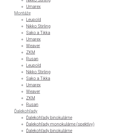
Nikko Stirling
Umarex
Montáže
Leupold
Nikko Stirling
Sako a Tikka
Umarex
Weaver
ZKM
Rusan
Leupold
Nikko Stirling
Sako a Tikka
Umarex
Weaver
ZKM
Rusan
Ďalekohľady
Ďalekohľady binokulárne
Ďalekohľady monokulárne (spektívy)
Ďalekohľady binokulárne