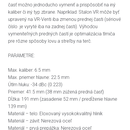
časť možno jednoducho vymeniť a prispôsobiť na iný
kaliber či iný typ zbrane. Napríklad: Stalon VR môže byť
upravený na VR-Venti iba zmenou prednej časti (sériové
číslo je vyryté iba na zadnej časti). Výhodou
vymeniteľných predných častí je optimalizácia tlmiča
pre rôzne spôsoby lovu a streľby na terč.
PARAMETRE:
Max. kaliber: 6.5 mm
Max. priemer hlavne: 22.5 mm
Útlm hluku: -34 dBc (0.223)
Priemer: 41.5 mm (38 mm zúžená predná časť)
Dĺžka: 191 mm (zasadenie 52 mm / predĺženie hlavne
139 mm)
Materiál – telo: Eloxovaný vysokokvalitný hliník
Materiál – závit: Nerezová oceľ
Materiál – prvá prepážka: Nerezová oceľ