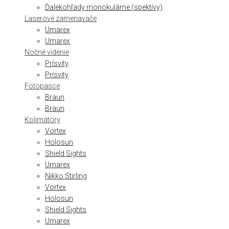
Ďalekohľady monokulárne (spektívy)
Laserové zameriavače
Umarex
Umarex
Nočné videnie
Prísvity
Prísvity
Fotopasce
Braun
Braun
Kolimátory
Vortex
Holosun
Shield Sights
Umarex
Nikko Stirling
Vortex
Holosun
Shield Sights
Umarex