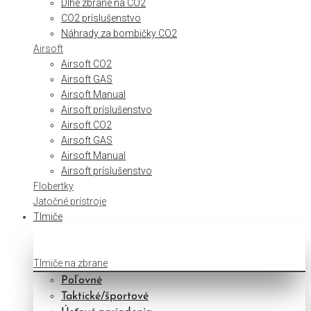
Dlhé zbrane na CO2
CO2 príslušenstvo
Náhrady za bombičky CO2
Airsoft
Airsoft CO2
Airsoft GAS
Airsoft Manual
Airsoft príslušenstvo
Airsoft CO2
Airsoft GAS
Airsoft Manual
Airsoft príslušenstvo
Flobertky
Jatočné prístroje
Tlmiče
Tlmiče na zbrane
Poľovné
Taktické/športové