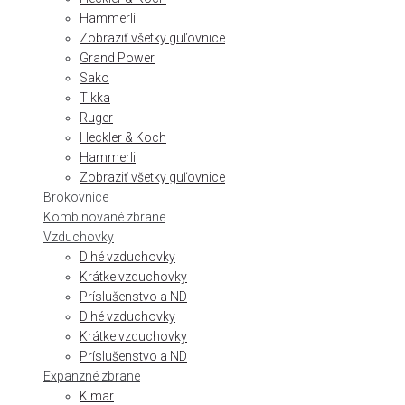
Hammerli
Zobraziť všetky guľovnice
Grand Power
Sako
Tikka
Ruger
Heckler & Koch
Hammerli
Zobraziť všetky guľovnice
Brokovnice
Kombinované zbrane
Vzduchovky
Dlhé vzduchovky
Krátke vzduchovky
Príslušenstvo a ND
Dlhé vzduchovky
Krátke vzduchovky
Príslušenstvo a ND
Expanzné zbrane
Kimar