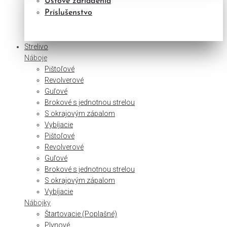
Úsťové zariadenia
Príslušenstvo
Strelivo
Náboje
Pištoľové
Revolverové
Guľové
Brokové s jednotnou strelou
S okrajovým zápalom
Vybíjacie
Pištoľové
Revolverové
Guľové
Brokové s jednotnou strelou
S okrajovým zápalom
Vybíjacie
Nábojky
Štartovacie (Poplašné)
Plynové