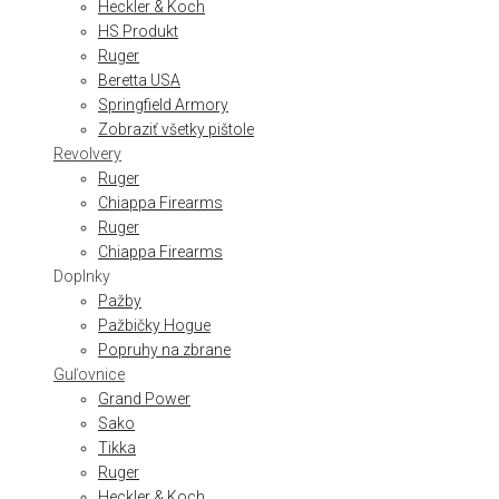
Heckler & Koch
HS Produkt
Ruger
Beretta USA
Springfield Armory
Zobraziť všetky pištole
Revolvery
Ruger
Chiappa Firearms
Ruger
Chiappa Firearms
Doplnky
Pažby
Pažbičky Hogue
Popruhy na zbrane
Guľovnice
Grand Power
Sako
Tikka
Ruger
Heckler & Koch