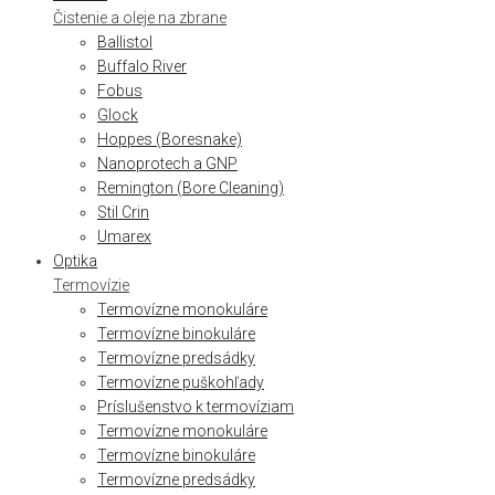
Čistenie a oleje na zbrane
Ballistol
Buffalo River
Fobus
Glock
Hoppes (Boresnake)
Nanoprotech a GNP
Remington (Bore Cleaning)
Stil Crin
Umarex
Optika
Termovízie
Termovízne monokuláre
Termovízne binokuláre
Termovízne predsádky
Termovízne puškohľady
Príslušenstvo k termovíziam
Termovízne monokuláre
Termovízne binokuláre
Termovízne predsádky