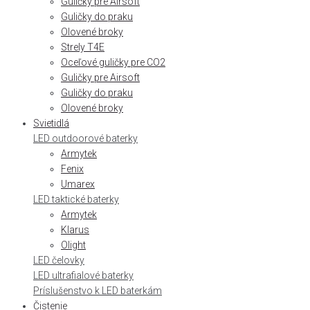
Guličky pre Airsoft
Guličky do praku
Olovené broky
Strely T4E
Oceľové guličky pre CO2
Guličky pre Airsoft
Guličky do praku
Olovené broky
Svietidlá
LED outdoorové baterky
Armytek
Fenix
Umarex
LED taktické baterky
Armytek
Klarus
Olight
LED čelovky
LED ultrafialové baterky
Príslušenstvo k LED baterkám
Čistenie