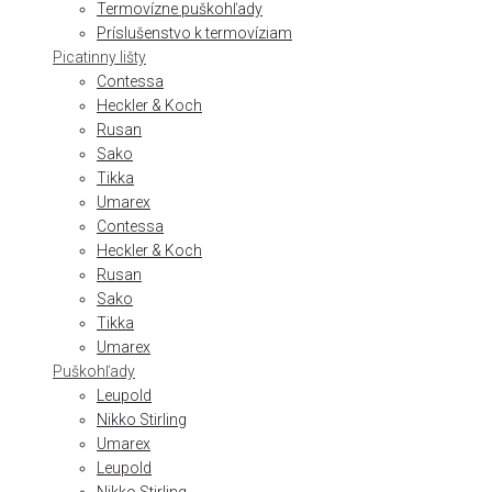
Termovízne puškohľady
Príslušenstvo k termovíziam
Picatinny lišty
Contessa
Heckler & Koch
Rusan
Sako
Tikka
Umarex
Contessa
Heckler & Koch
Rusan
Sako
Tikka
Umarex
Puškohľady
Leupold
Nikko Stirling
Umarex
Leupold