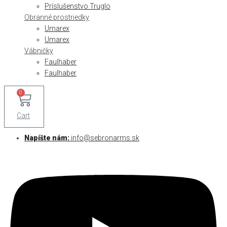
Príslušenstvo Truglo
Obranné prostriedky
Umarex
Umarex
Vábničky
Faulhaber
Faulhaber
0
Cart
Napíšte nám:
info@sebronarms.sk