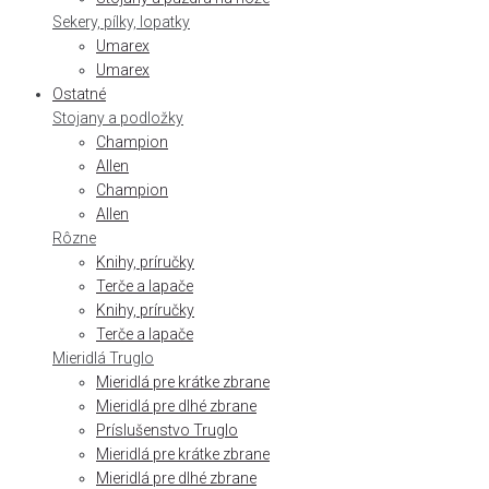
Sekery, pílky, lopatky
Umarex
Umarex
Ostatné
Stojany a podložky
Champion
Allen
Champion
Allen
Rôzne
Knihy, príručky
Terče a lapače
Knihy, príručky
Terče a lapače
Mieridlá Truglo
Mieridlá pre krátke zbrane
Mieridlá pre dlhé zbrane
Príslušenstvo Truglo
Mieridlá pre krátke zbrane
Mieridlá pre dlhé zbrane