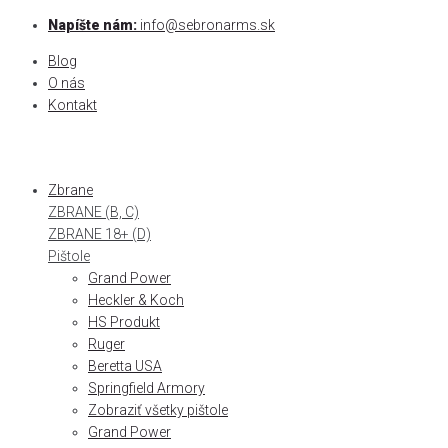
Skip
Napíšte nám:
info@sebronarms.sk
to
Blog
content
O nás
Kontakt
Zbrane
ZBRANE (B, C)
ZBRANE 18+ (D)
Pištole
Grand Power
Heckler & Koch
HS Produkt
Ruger
Beretta USA
Springfield Armory
Zobraziť všetky pištole
Grand Power