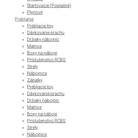
Štartovacie (Poplašné)
Plynové
Prebíjanie
Prebíjacie lisy
Dávkovanie prachu
Držiaky nábojníc
Matrice
Boxy na náboje
Príslušenstvo RCBS
Strely
Nábojnice
Zápalky
Prebíjacie lisy
Dávkovanie prachu
Držiaky nábojníc
Matrice
Boxy na náboje
Príslušenstvo RCBS
Strely
Nábojnice