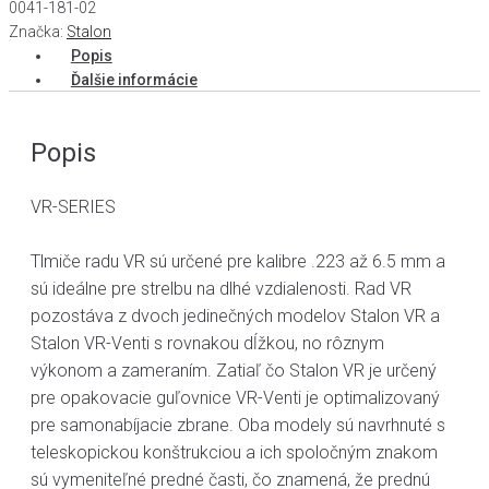
0041-181-02
Značka:
Stalon
Popis
Ďalšie informácie
Popis
VR-SERIES
Tlmiče radu VR sú určené pre kalibre .223 až 6.5 mm a
sú ideálne pre strelbu na dlhé vzdialenosti. Rad VR
pozostáva z dvoch jedinečných modelov Stalon VR a
Stalon VR-Venti s rovnakou dĺžkou, no rôznym
výkonom a zameraním. Zatiaľ čo Stalon VR je určený
pre opakovacie guľovnice VR-Venti je optimalizovaný
pre samonabíjacie zbrane. Oba modely sú navrhnuté s
teleskopickou konštrukciou a ich spoločným znakom
sú vymeniteľné predné časti, čo znamená, že prednú