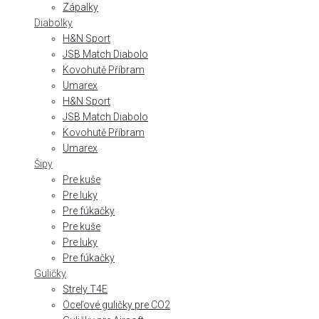
Zápalky
Diabolky
H&N Sport
JSB Match Diabolo
Kovohutě Příbram
Umarex
H&N Sport
JSB Match Diabolo
Kovohutě Příbram
Umarex
Šipy
Pre kuše
Pre luky
Pre fúkačky
Pre kuše
Pre luky
Pre fúkačky
Guličky
Strely T4E
Oceľové guličky pre CO2