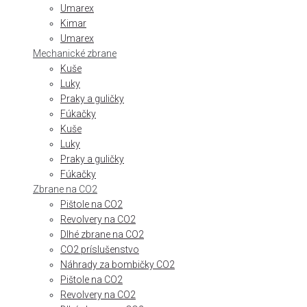
Umarex
Kimar
Umarex
Mechanické zbrane
Kuše
Luky
Praky a guličky
Fúkačky
Kuše
Luky
Praky a guličky
Fúkačky
Zbrane na CO2
Pištole na CO2
Revolvery na CO2
Dlhé zbrane na CO2
CO2 príslušenstvo
Náhrady za bombičky CO2
Pištole na CO2
Revolvery na CO2