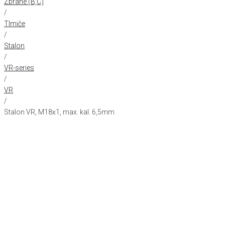
Zbrane (B,C)
/
Tlmiče
/
Stalon
/
VR-series
/
VR
/
Stalon VR, M18x1, max. kal. 6,5mm