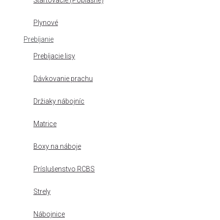
Štartovacie (Poplašné)
Plynové
Prebíjanie
Prebíjacie lisy
Dávkovanie prachu
Držiaky nábojníc
Matrice
Boxy na náboje
Príslušenstvo RCBS
Strely
Nábojnice