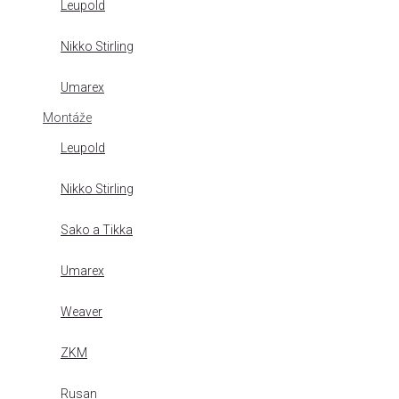
Leupold
Nikko Stirling
Umarex
Montáže
Leupold
Nikko Stirling
Sako a Tikka
Umarex
Weaver
ZKM
Rusan