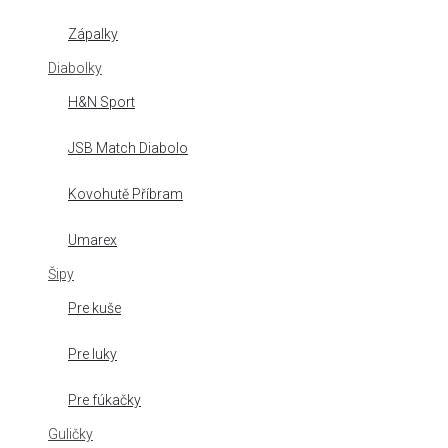
Zápalky
Diabolky
H&N Sport
JSB Match Diabolo
Kovohutě Příbram
Umarex
Šipy
Pre kuše
Pre luky
Pre fúkačky
Guličky