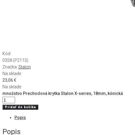
Kód:
0358 (P2113)
Značka:
Stalon
Na sklade
23,06
€
Na sklade
množstvo Prechodová krytka Stalon X-series, 18mm, kónická
Pridať do košíka
Popis
Popis