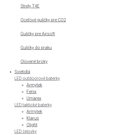
Strely T4E
Oceľové guličky pre CO2
Guličky pre Airsoft
Guličky do praku
Olovené broky
Svietidlá
LED outdoorové baterky
Armytek
Fenix
Umarex
LED taktické baterky
Armytek
Klarus
Olight
LED čelovky