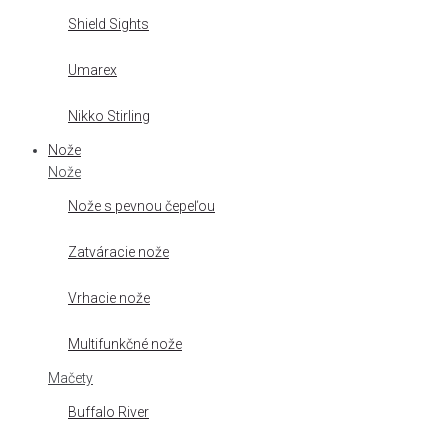
Shield Sights
Umarex
Nikko Stirling
Nože
Nože
Nože s pevnou čepeľou
Zatváracie nože
Vrhacie nože
Multifunkčné nože
Mačety
Buffalo River