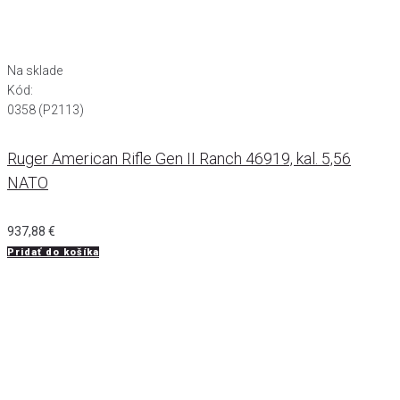
Na sklade
Kód:
0358 (P2113)
Ruger American Rifle Gen II Ranch 46919, kal. 5,56
NATO
937,88
€
Pridať do košíka