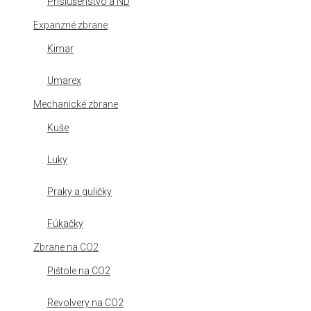
Príslušenstvo a ND
Expanzné zbrane
Kimar
Umarex
Mechanické zbrane
Kuše
Luky
Praky a guličky
Fúkačky
Zbrane na CO2
Pištole na CO2
Revolvery na CO2