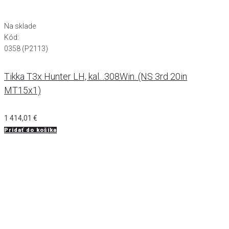
Na sklade
Kód:
0358 (P2113)
Tikka T3x Hunter LH, kal. .308Win. (NS 3rd 20in
MT15x1)
1 414,01
€
Pridať do košíka