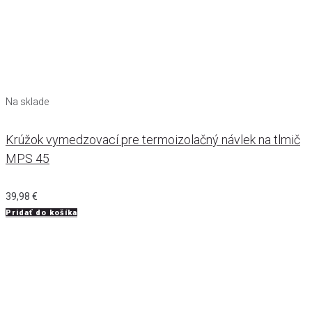
Na sklade
Krúžok vymedzovací pre termoizolačný návlek na tlmič
MPS 45
39,98
€
Pridať do košíka