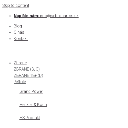
0
0
Skip to content
Napíšte nám:
info@sebronarms.sk
Blog
O nás
Kontakt
Zbrane
ZBRANE (B, C)
ZBRANE 18+ (D)
Pištole
Grand Power
Heckler & Koch
HS Produkt