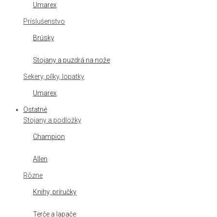
Umarex
Príslušenstvo
Brúsky
Stojany a puzdrá na nože
Sekery, pílky, lopatky
Umarex
Ostatné
Stojany a podložky
Champion
Allen
Rôzne
Knihy, príručky
Terče a lapače