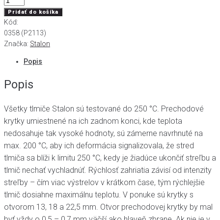
Pridať do košíka
Kód:
0358 (P2113)
Značka:
Stalon
Popis
Popis
Všetky tlmiče Stalon sú testované do 250 °C. Prechodové
krytky umiestnené na ich zadnom konci, kde teplota
nedosahuje tak vysoké hodnoty, sú zámerne navrhnuté na
max. 200 °C, aby ich deformácia signalizovala, že stred
tlmiča sa blíži k limitu 250 °C, kedy je žiadúce ukončiť streľbu a
tlmič nechať vychladnúť. Rýchlosť zahriatia závisí od intenzity
streľby – čím viac výstrelov v krátkom čase, tým rýchlejšie
tlmič dosiahne maximálnu teplotu. V ponuke sú krytky s
otvorom 13, 18 a 22,5 mm. Otvor prechodovej krytky by mal
byť vždy o 0,5 – 0,7 mm väčší ako hlaveň zbrane. Ak nie je v