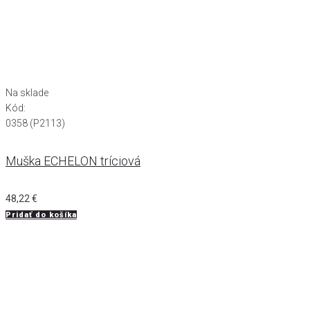
Na sklade
Kód:
0358 (P2113)
Muška ECHELON tríciová
48,22
€
Pridať do košíka