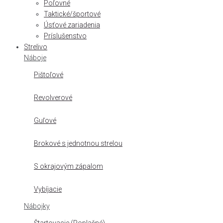
Poľovné
Taktické/športové
Úsťové zariadenia
Príslušenstvo
Strelivo
Náboje
Pištoľové
Revolverové
Guľové
Brokové s jednotnou strelou
S okrajovým zápalom
Vybíjacie
Nábojky