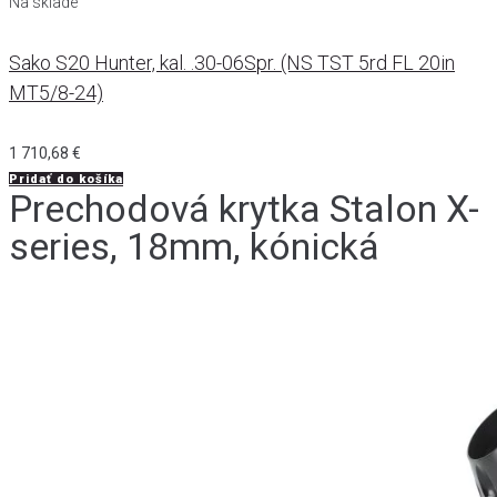
Na sklade
Sako S20 Hunter, kal. .30-06Spr. (NS TST 5rd FL 20in
MT5/8-24)
1 710,68
€
Pridať do košíka
Prechodová krytka Stalon X-
series, 18mm, kónická