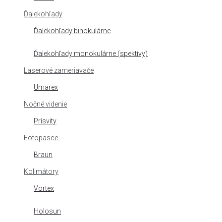
Ďalekohľady
Ďalekohľady binokulárne
Ďalekohľady monokulárne (spektívy)
Laserové zameriavače
Umarex
Nočné videnie
Prísvity
Fotopasce
Braun
Kolimátory
Vortex
Holosun