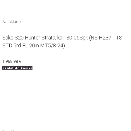
Na sklade
Sako S20 Hunter Strata, kal. .30-06Spr. (NS H237 TTS
STD 5rd FL 20in MT5/8-24)
1 968,98
€
Pridať do košíka