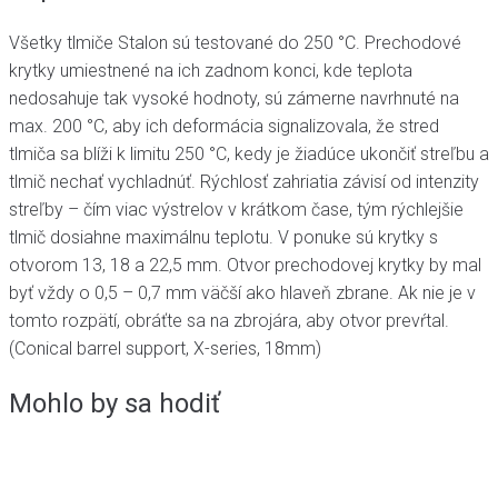
Všetky tlmiče Stalon sú testované do 250 °C. Prechodové
krytky umiestnené na ich zadnom konci, kde teplota
nedosahuje tak vysoké hodnoty, sú zámerne navrhnuté na
max. 200 °C, aby ich deformácia signalizovala, že stred
tlmiča sa blíži k limitu 250 °C, kedy je žiadúce ukončiť streľbu a
tlmič nechať vychladnúť. Rýchlosť zahriatia závisí od intenzity
streľby – čím viac výstrelov v krátkom čase, tým rýchlejšie
tlmič dosiahne maximálnu teplotu. V ponuke sú krytky s
otvorom 13, 18 a 22,5 mm. Otvor prechodovej krytky by mal
byť vždy o 0,5 – 0,7 mm väčší ako hlaveň zbrane. Ak nie je v
tomto rozpätí, obráťte sa na zbrojára, aby otvor prevŕtal.
(Conical barrel support, X-series, 18mm)
Mohlo by sa hodiť