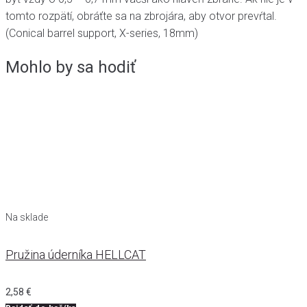
tomto rozpätí, obráťte sa na zbrojára, aby otvor prevŕtal.
(Conical barrel support, X-series, 18mm)
Mohlo by sa hodiť
Na sklade
Pružina úderníka HELLCAT
2,58
€