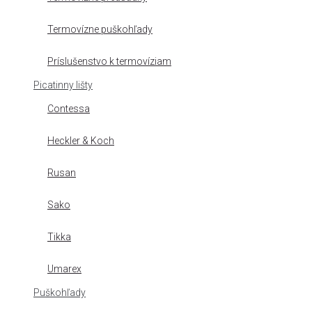
Termovízne puškohľady
Príslušenstvo k termovíziam
Picatinny lišty
Contessa
Heckler & Koch
Rusan
Sako
Tikka
Umarex
Puškohľady