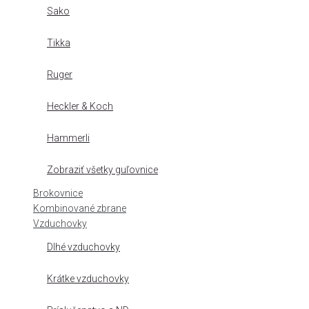
Sako
Tikka
Ruger
Heckler & Koch
Hammerli
Zobraziť všetky guľovnice
Brokovnice
Kombinované zbrane
Vzduchovky
Dlhé vzduchovky
Krátke vzduchovky