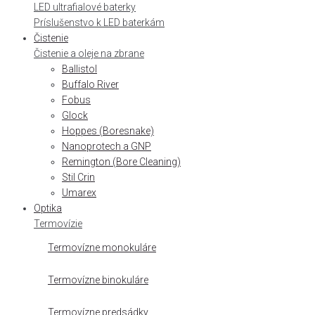
LED ultrafialové baterky
Príslušenstvo k LED baterkám
Čistenie
Čistenie a oleje na zbrane
Ballistol
Buffalo River
Fobus
Glock
Hoppes (Boresnake)
Nanoprotech a GNP
Remington (Bore Cleaning)
Stil Crin
Umarex
Optika
Termovízie
Termovízne monokuláre
Termovízne binokuláre
Termovízne predsádky