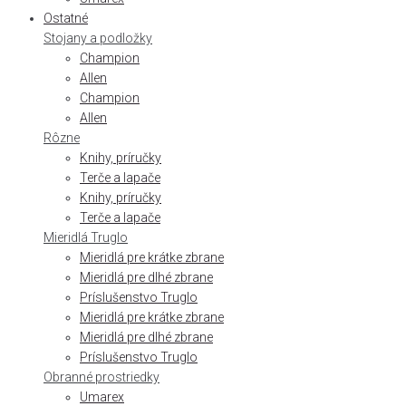
Ostatné
Stojany a podložky
Champion
Allen
Champion
Allen
Rôzne
Knihy, príručky
Terče a lapače
Knihy, príručky
Terče a lapače
Mieridlá Truglo
Mieridlá pre krátke zbrane
Mieridlá pre dlhé zbrane
Príslušenstvo Truglo
Mieridlá pre krátke zbrane
Mieridlá pre dlhé zbrane
Príslušenstvo Truglo
Obranné prostriedky
Umarex