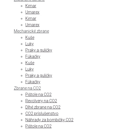
Kimar
Umarex
Kimar
Umarex
Mechanické zbrane
Kuše
Luky
Praky a guličky
Fúkačky
Kuše
Luky
Praky a guličky
Fúkačky
Zbrane na CO2
Pištole na CO2
Revolvery na CO2
Dlhé zbrane na CO2
CO2 príslušenstvo
Náhrady za bombičky CO2
Pištole na CO2