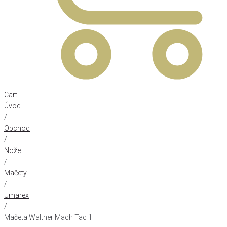
Cart
Úvod
/
Obchod
/
Nože
/
Mačety
/
Umarex
/
Mačeta Walther Mach Tac 1