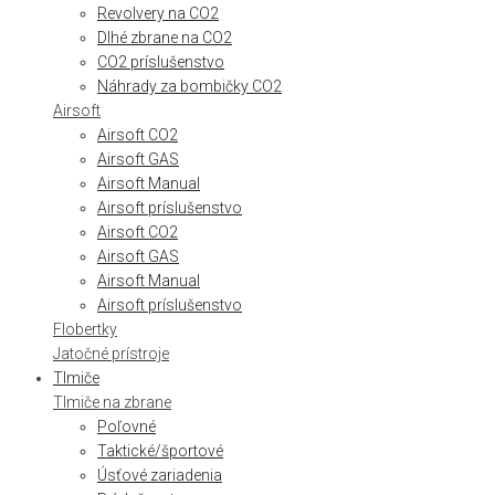
Revolvery na CO2
Dlhé zbrane na CO2
CO2 príslušenstvo
Náhrady za bombičky CO2
Airsoft
Airsoft CO2
Airsoft GAS
Airsoft Manual
Airsoft príslušenstvo
Airsoft CO2
Airsoft GAS
Airsoft Manual
Airsoft príslušenstvo
Flobertky
Jatočné prístroje
Tlmiče
Tlmiče na zbrane
Poľovné
Taktické/športové
Úsťové zariadenia