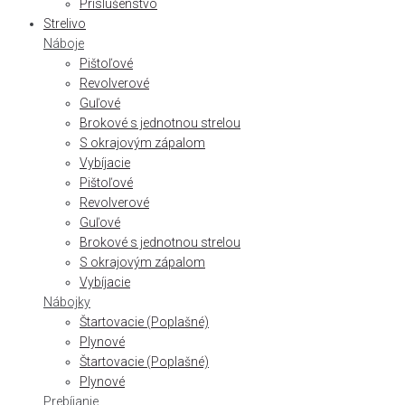
Príslušenstvo
Strelivo
Náboje
Pištoľové
Revolverové
Guľové
Brokové s jednotnou strelou
S okrajovým zápalom
Vybíjacie
Pištoľové
Revolverové
Guľové
Brokové s jednotnou strelou
S okrajovým zápalom
Vybíjacie
Nábojky
Štartovacie (Poplašné)
Plynové
Štartovacie (Poplašné)
Plynové
Prebíjanie