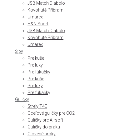
JSB Match Diabolo
Kovohutě Příbram
Umarex
H&N Sport
JSB Match Diabolo
Kovohutě Příbram
Umarex
Šipy
Pre kuše
Pre luky
Pre fúkačky
Pre kuše
Pre luky
Pre fúkačky
Guličky
Strely T4E
Oceľové guličky pre CO2
Guličky pre Airsoft
Guličky do praku
Olovené broky