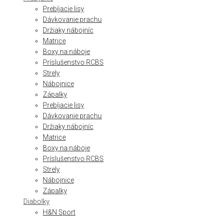
Prebíjacie lisy
Dávkovanie prachu
Držiaky nábojníc
Matrice
Boxy na náboje
Príslušenstvo RCBS
Strely
Nábojnice
Zápalky
Prebíjacie lisy
Dávkovanie prachu
Držiaky nábojníc
Matrice
Boxy na náboje
Príslušenstvo RCBS
Strely
Nábojnice
Zápalky
Diabolky
H&N Sport