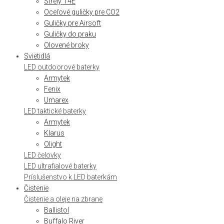
Strely T4E
Oceľové guličky pre CO2
Guličky pre Airsoft
Guličky do praku
Olovené broky
Svietidlá
LED outdoorové baterky
Armytek
Fenix
Umarex
LED taktické baterky
Armytek
Klarus
Olight
LED čelovky
LED ultrafialové baterky
Príslušenstvo k LED baterkám
Čistenie
Čistenie a oleje na zbrane
Ballistol
Buffalo River