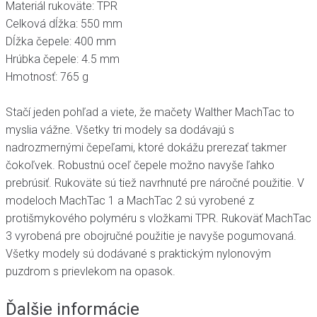
Materiál rukoväte: TPR
Celková dĺžka: 550 mm
Dĺžka čepele: 400 mm
Hrúbka čepele: 4.5 mm
Hmotnosť: 765 g
Stačí jeden pohľad a viete, že mačety Walther MachTac to
myslia vážne. Všetky tri modely sa dodávajú s
nadrozmernými čepeľami, ktoré dokážu prerezať takmer
čokoľvek. Robustnú oceľ čepele možno navyše ľahko
prebrúsiť. Rukoväte sú tiež navrhnuté pre náročné použitie. V
modeloch MachTac 1 a MachTac 2 sú vyrobené z
protišmykového polyméru s vložkami TPR. Rukoväť MachTac
3 vyrobená pre obojručné použitie je navyše pogumovaná.
Všetky modely sú dodávané s praktickým nylonovým
puzdrom s prievlekom na opasok.
Ďalšie informácie