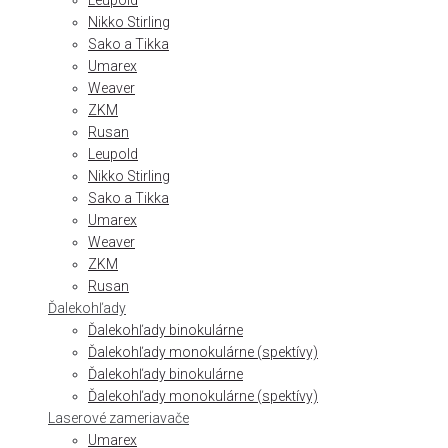
Leupold
Nikko Stirling
Sako a Tikka
Umarex
Weaver
ZKM
Rusan
Leupold
Nikko Stirling
Sako a Tikka
Umarex
Weaver
ZKM
Rusan
Ďalekohľady
Ďalekohľady binokulárne
Ďalekohľady monokulárne (spektívy)
Ďalekohľady binokulárne
Ďalekohľady monokulárne (spektívy)
Laserové zameriavače
Umarex