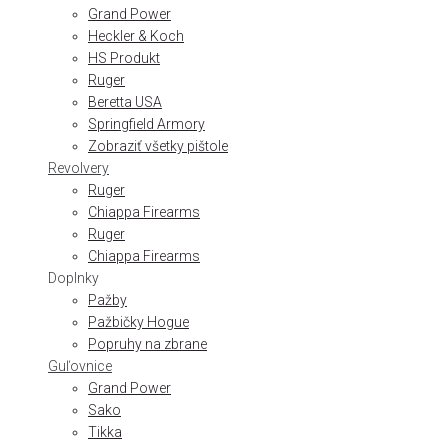
Grand Power
Heckler & Koch
HS Produkt
Ruger
Beretta USA
Springfield Armory
Zobraziť všetky pištole
Revolvery
Ruger
Chiappa Firearms
Ruger
Chiappa Firearms
Doplnky
Pažby
Pažbičky Hogue
Popruhy na zbrane
Guľovnice
Grand Power
Sako
Tikka