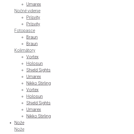
Umarex
Nočné videnie
Prísvity
Prísvity
Fotopasce
Braun
Braun
Kolimátory
Vortex
Holosun
Shield Sights
Umarex
Nikko Stirling
Vortex
Holosun
Shield Sights
Umarex
Nikko Stirling
Nože
Nože