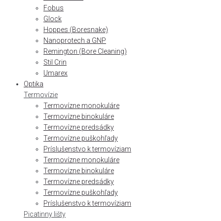
Fobus
Glock
Hoppes (Boresnake)
Nanoprotech a GNP
Remington (Bore Cleaning)
Stil Crin
Umarex
Optika
Termovízie
Termovízne monokuláre
Termovízne binokuláre
Termovízne predsádky
Termovízne puškohľady
Príslušenstvo k termovíziam
Termovízne monokuláre
Termovízne binokuláre
Termovízne predsádky
Termovízne puškohľady
Príslušenstvo k termovíziam
Picatinny lišty