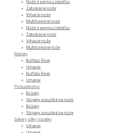
Nože s pevnou čepeľou
Zatváracie nože
Vrhacie nože
Multifunkčné nože
Nože s pevnou čepeľou
Zatváracie nože
Vrhacie nože
Multifunkčné nože
Mačety
Buffalo River
Umarex
Buffalo River
Umarex
Príslušenstvo
Brúsky
Stojany a puzdrá na nože
Brúsky
Stojany a puzdrá na nože
Sekery, pílky, lopatky
Umarex
Umarex