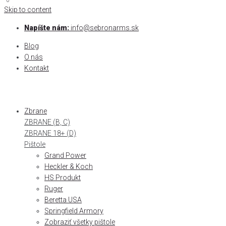
0
0
Skip to content
Napíšte nám:
info@sebronarms.sk
Blog
O nás
Kontakt
Zbrane
ZBRANE (B, C)
ZBRANE 18+ (D)
Pištole
Grand Power
Heckler & Koch
HS Produkt
Ruger
Beretta USA
Springfield Armory
Zobraziť všetky pištole