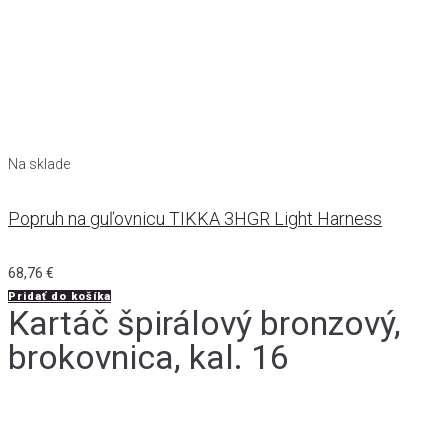
Na sklade
N
Popruh na guľovnicu TIKKA 3HGR Light Harness
68,76
€
1
Pridať do košíka
P
Kartáč špirálový bronzový,
brokovnica, kal. 16