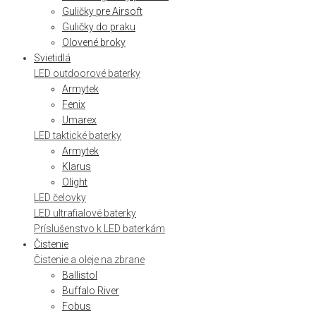
Guličky pre Airsoft
Guličky do praku
Olovené broky
Svietidlá
LED outdoorové baterky
Armytek
Fenix
Umarex
LED taktické baterky
Armytek
Klarus
Olight
LED čelovky
LED ultrafialové baterky
Príslušenstvo k LED baterkám
Čistenie
Čistenie a oleje na zbrane
Ballistol
Buffalo River
Fobus