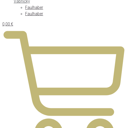
Vábničky
Faulhaber
Faulhaber
0,00
€