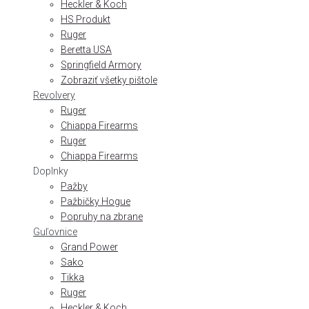
Heckler & Koch
HS Produkt
Ruger
Beretta USA
Springfield Armory
Zobraziť všetky pištole
Revolvery
Ruger
Chiappa Firearms
Ruger
Chiappa Firearms
Doplnky
Pažby
Pažbičky Hogue
Popruhy na zbrane
Guľovnice
Grand Power
Sako
Tikka
Ruger
Heckler & Koch