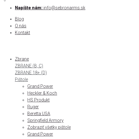
0
0
Skip
Napíšte nám:
info@sebronarms.sk
to
Blog
content
O nás
Kontakt
Zbrane
ZBRANE (B, C)
ZBRANE 18+ (D)
Pištole
Grand Power
Heckler & Koch
HS Produkt
Ruger
Beretta USA
Springfield Armory
Zobraziť všetky pištole
Grand Power