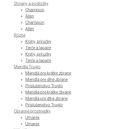
Stojany a podložky
Champion
Allen
Champion
Allen
Rôzne
Knihy, príručky
Terče a lapače
Knihy, príručky
Terče a lapače
Mieridlá Truglo
Mieridlá pre krátke zbrane
Mieridlá pre dlhé zbrane
Príslušenstvo Truglo
Mieridlá pre krátke zbrane
Mieridlá pre dlhé zbrane
Príslušenstvo Truglo
Obranné prostriedky
Umarex
Umarex