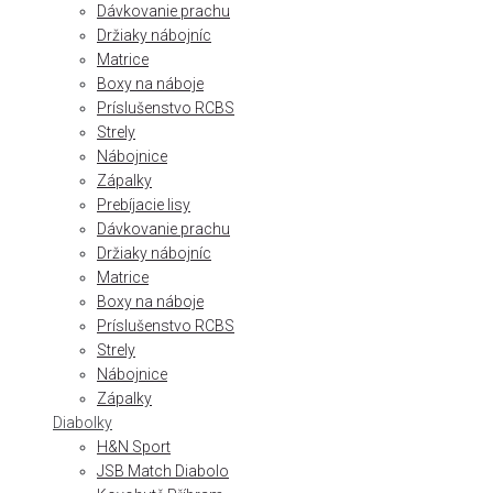
Dávkovanie prachu
Držiaky nábojníc
Matrice
Boxy na náboje
Príslušenstvo RCBS
Strely
Nábojnice
Zápalky
Prebíjacie lisy
Dávkovanie prachu
Držiaky nábojníc
Matrice
Boxy na náboje
Príslušenstvo RCBS
Strely
Nábojnice
Zápalky
Diabolky
H&N Sport
JSB Match Diabolo