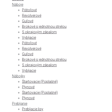
Náboje
Pištoľové
Revolverové
Guľové
Brokové s jednotnou strelou
S okrajovým zápalom
Vybíjacie
Pištoľové
Revolverové
Guľové
Brokové s jednotnou strelou
S okrajovým zápalom
Vybíjacie
Nábojky
Štartovacie (Poplašné)
Plynové
Štartovacie (Poplašné)
Plynové
Prebíjanie
Prebíjacie lisy