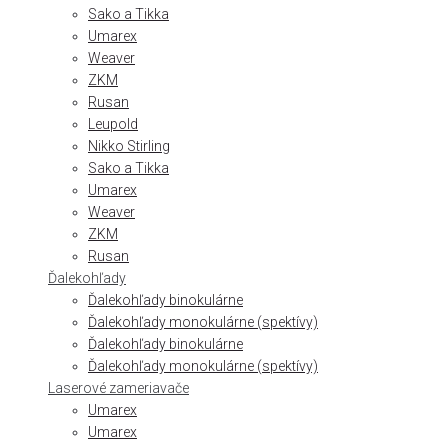
Sako a Tikka
Umarex
Weaver
ZKM
Rusan
Leupold
Nikko Stirling
Sako a Tikka
Umarex
Weaver
ZKM
Rusan
Ďalekohľady
Ďalekohľady binokulárne
Ďalekohľady monokulárne (spektívy)
Ďalekohľady binokulárne
Ďalekohľady monokulárne (spektívy)
Laserové zameriavače
Umarex
Umarex