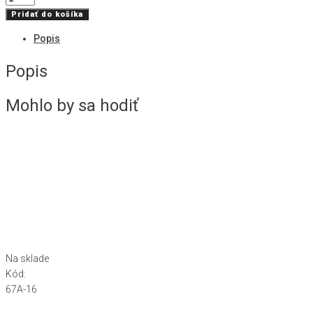
Kartáč
Pridať do košíka
špirálový
Popis
bronzový,
brokovnica,
Popis
kal.
16
Mohlo by sa hodiť
Na sklade
N
Kód:
K
67A-16
6