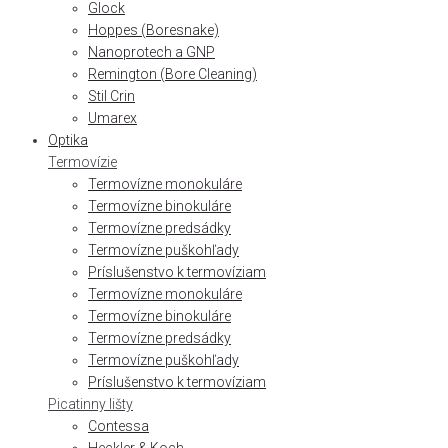
Glock
Hoppes (Boresnake)
Nanoprotech a GNP
Remington (Bore Cleaning)
Stil Crin
Umarex
Optika
Termovízie
Termovízne monokuláre
Termovízne binokuláre
Termovízne predsádky
Termovízne puškohľady
Príslušenstvo k termovíziam
Termovízne monokuláre
Termovízne binokuláre
Termovízne predsádky
Termovízne puškohľady
Príslušenstvo k termovíziam
Picatinny lišty
Contessa