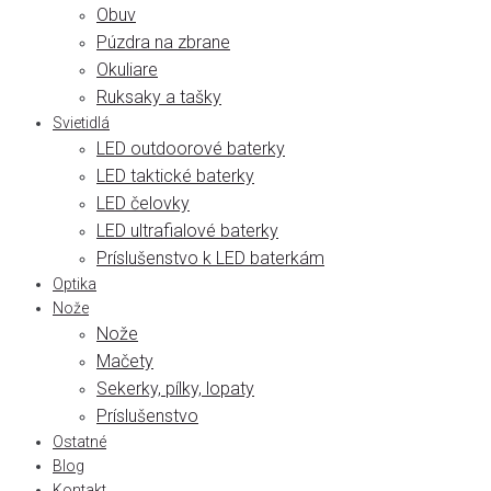
Obuv
Púzdra na zbrane
Okuliare
Ruksaky a tašky
Svietidlá
LED outdoorové baterky
LED taktické baterky
LED čelovky
LED ultrafialové baterky
Príslušenstvo k LED baterkám
Optika
Nože
Nože
Mačety
Sekerky, pílky, lopaty
Príslušenstvo
Ostatné
Blog
Kontakt