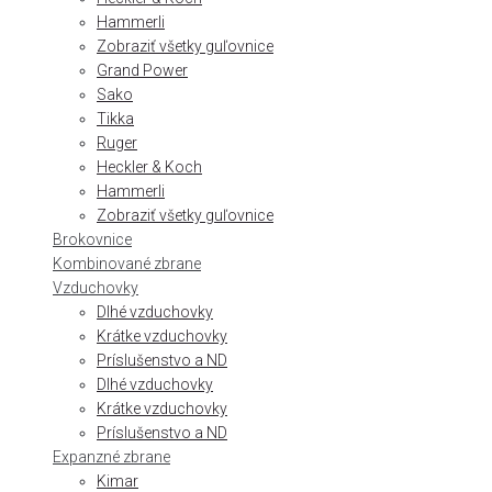
Hammerli
Zobraziť všetky guľovnice
Grand Power
Sako
Tikka
Ruger
Heckler & Koch
Hammerli
Zobraziť všetky guľovnice
Brokovnice
Kombinované zbrane
Vzduchovky
Dlhé vzduchovky
Krátke vzduchovky
Príslušenstvo a ND
Dlhé vzduchovky
Krátke vzduchovky
Príslušenstvo a ND
Expanzné zbrane
Kimar