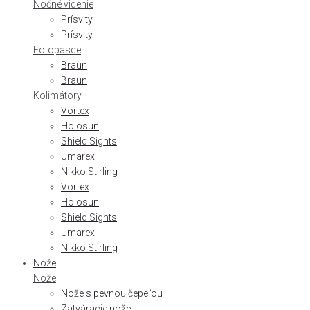
Nočné videnie
Prísvity
Prísvity
Fotopasce
Braun
Braun
Kolimátory
Vortex
Holosun
Shield Sights
Umarex
Nikko Stirling
Vortex
Holosun
Shield Sights
Umarex
Nikko Stirling
Nože
Nože
Nože s pevnou čepeľou
Zatváracie nože