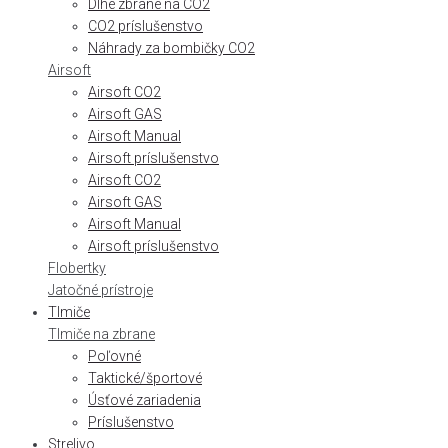
Dlhé zbrane na CO2
CO2 príslušenstvo
Náhrady za bombičky CO2
Airsoft
Airsoft CO2
Airsoft GAS
Airsoft Manual
Airsoft príslušenstvo
Airsoft CO2
Airsoft GAS
Airsoft Manual
Airsoft príslušenstvo
Flobertky
Jatočné prístroje
Tlmiče
Tlmiče na zbrane
Poľovné
Taktické/športové
Úsťové zariadenia
Príslušenstvo
Strelivo