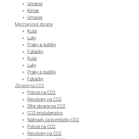
Umarex
Kimar
Umarex
Mechanické zbrane
Kuše
Luky
Praky a guličky
Fúkačky
Kuše
Luky
Praky a guličky
Fúkačky
Zbrane na CO2
Pištole na CO2
Revolvery na CO2
Dlhé zbrane na CO2
CO2 príslušenstvo
Náhrady za bombičky CO2
Pištole na CO2
Revolvery na CO2