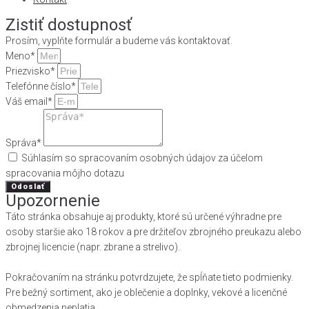
Zistiť dostupnosť
Prosím, vyplňte formulár a budeme vás kontaktovať.
Meno*
Priezvisko*
Telefónne číslo*
Váš email*
Správa*
Súhlasím so spracovaním osobných údajov za účelom
spracovania môjho dotazu
Odoslať
Upozornenie
Táto stránka obsahuje aj produkty, ktoré sú určené výhradne pre
osoby staršie ako 18 rokov a pre držiteľov zbrojného preukazu alebo
zbrojnej licencie (napr. zbrane a strelivo).
Pokračovaním na stránku potvrdzujete, že spĺňate tieto podmienky.
Pre bežný sortiment, ako je oblečenie a doplnky, vekové a licenčné
obmedzenia neplatia.