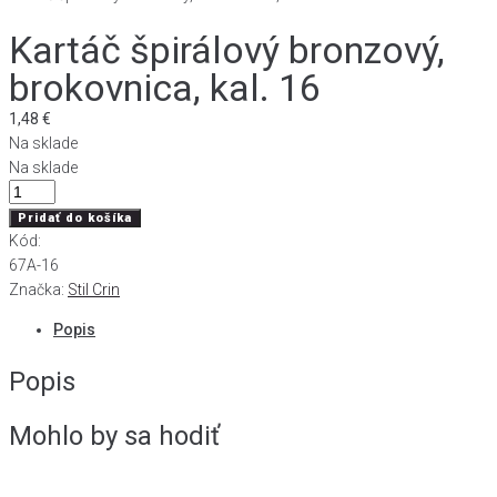
Kartáč špirálový bronzový,
brokovnica, kal. 16
1,48
€
Na sklade
Na sklade
množstvo
Kartáč
Pridať do košíka
špirálový
Kód:
bronzový,
67A-16
brokovnica,
Značka:
Stil Crin
kal.
Popis
16
Popis
Mohlo by sa hodiť