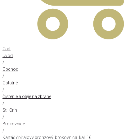
Cart
Úvod
/
Obchod
/
Ostatné
/
Čistenie a oleje na zbrane
/
Stil Crin
/
Brokovnice
/
Kartáč špirálový bronzový, brokovnica, kal. 16