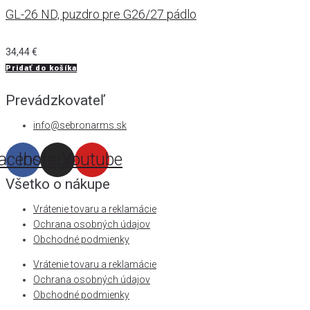
GL-26 ND, puzdro pre G26/27 pádlo
P
34,44
€
Pridať do košíka
1
P
Prevádzkovateľ
info@sebronarms.sk
acebook
Instagram
Youtube
Všetko o nákupe
Vrátenie tovaru a reklamácie
Ochrana osobných údajov
Obchodné podmienky
Vrátenie tovaru a reklamácie
Ochrana osobných údajov
Obchodné podmienky