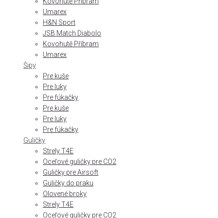
Kovohutě Příbram
Umarex
H&N Sport
JSB Match Diabolo
Kovohutě Příbram
Umarex
Šipy
Pre kuše
Pre luky
Pre fúkačky
Pre kuše
Pre luky
Pre fúkačky
Guličky
Strely T4E
Oceľové guličky pre CO2
Guličky pre Airsoft
Guličky do praku
Olovené broky
Strely T4E
Oceľové guličky pre CO2