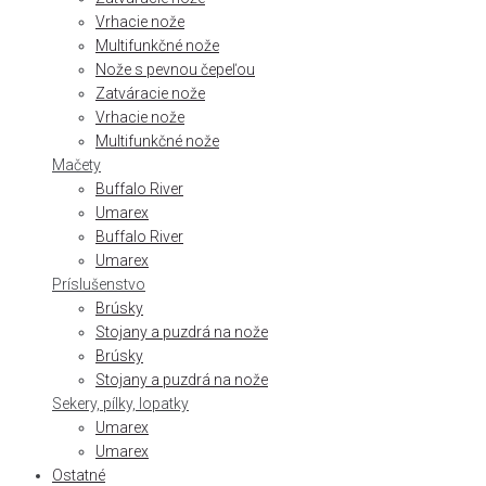
Vrhacie nože
Multifunkčné nože
Nože s pevnou čepeľou
Zatváracie nože
Vrhacie nože
Multifunkčné nože
Mačety
Buffalo River
Umarex
Buffalo River
Umarex
Príslušenstvo
Brúsky
Stojany a puzdrá na nože
Brúsky
Stojany a puzdrá na nože
Sekery, pílky, lopatky
Umarex
Umarex
Ostatné