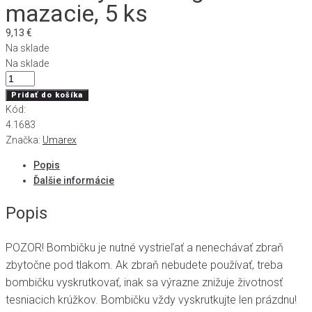
mazacie, 5 ks
9,13
€
Na sklade
Na sklade
množstvo
Bombičky
Pridať do košíka
CO2
Kód:
12g
4.1683
Umarex
Značka:
Umarex
mazacie,
Popis
5
Ďalšie informácie
ks
Popis
POZOR! Bombičku je nutné vystrieľať a nenechávať zbraň
zbytočne pod tlakom. Ak zbraň nebudete používať, treba
bombičku vyskrutkovať, inak sa výrazne znižuje životnosť
tesniacich krúžkov. Bombičku vždy vyskrutkujte len prázdnu!