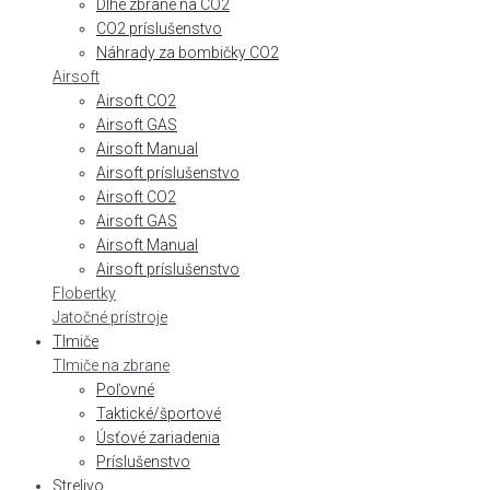
Dlhé zbrane na CO2
CO2 príslušenstvo
Náhrady za bombičky CO2
Airsoft
Airsoft CO2
Airsoft GAS
Airsoft Manual
Airsoft príslušenstvo
Airsoft CO2
Airsoft GAS
Airsoft Manual
Airsoft príslušenstvo
Flobertky
Jatočné prístroje
Tlmiče
Tlmiče na zbrane
Poľovné
Taktické/športové
Úsťové zariadenia
Príslušenstvo
Strelivo