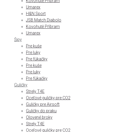
Kovohutě Příbram
Umarex
H&N Sport
JSB Match Diabolo
Kovohutě Příbram
Umarex
Šipy
Pre kuše
Pre luky
Pre fúkačky
Pre kuše
Pre luky
Pre fúkačky
Guličky
Strely T4E
Oceľové guličky pre CO2
Guličky pre Airsoft
Guličky do praku
Olovené broky
Strely T4E
Oceľové guličky pre CO2