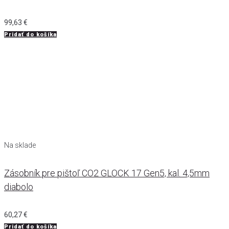
99,63
€
Pridať do košíka
Na sklade
Zásobník pre pištoľ CO2 GLOCK 17 Gen5, kal. 4,5mm
diabolo
60,27
€
Pridať do košíka