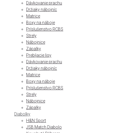
Dávkovanie prachu
Držiaky nábojníc
Matrice
Boxy na náboje
Príslušenstvo RCBS
Strely
Nábojnice
Zápalky
Prebíjacie lisy
Dávkovanie prachu
Držiaky nábojníc
Matrice
Boxy na náboje
Príslušenstvo RCBS
Strely
Nábojnice
Zápalky
Diabolky
H&N Sport
JSB Match Diabolo