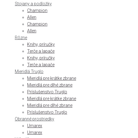
Stojany a podložky
Champion
Allen
Champion
Allen
Rôzne
Knihy, príručky
Terče a lapače
Knihy, príručky
Terče a lapače
Mieridlá Truglo
Mieridlá pre krátke zbrane
Mieridlá pre dlhé zbrane
Príslušenstvo Truglo
Mieridlá pre krátke zbrane
Mieridlá pre dlhé zbrane
Príslušenstvo Truglo
Obranné prostriedky
Umarex
Umarex