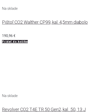
Na sklade
Pištoľ CO2 Walther CP99, kal. 4,5mm diabolo
190,96
€
Pridať do košíka
Na sklade
Revolver CO2 T4E TR 50 Gen2, kal. .50, 13 J