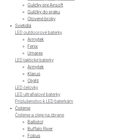
Guličky pre Airsoft
Guličky do praku
Olovené broky
Svietidlá
LED outdoorové baterky
Armytek
Fenix
Umarex
LED taktické baterky
Armytek
Klarus
Olight
LED čelovky
LED ultrafialové baterky
Príslušenstvo k LED baterkám
Čistenie
Čistenie a oleje na zbrane
Ballistol
Buffalo River
Fobus