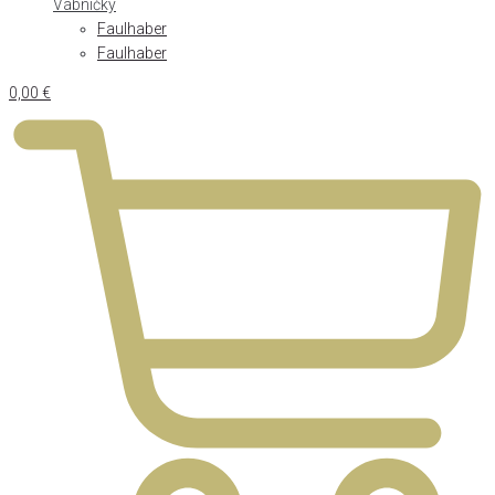
Vábničky
Faulhaber
Faulhaber
0,00
€