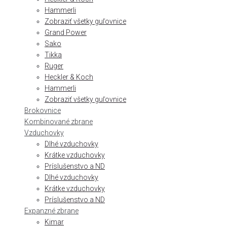
Hammerli
Zobraziť všetky guľovnice
Grand Power
Sako
Tikka
Ruger
Heckler & Koch
Hammerli
Zobraziť všetky guľovnice
Brokovnice
Kombinované zbrane
Vzduchovky
Dlhé vzduchovky
Krátke vzduchovky
Príslušenstvo a ND
Dlhé vzduchovky
Krátke vzduchovky
Príslušenstvo a ND
Expanzné zbrane
Kimar