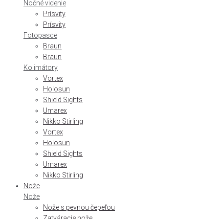
Nočné videnie
Prísvity
Prísvity
Fotopasce
Braun
Braun
Kolimátory
Vortex
Holosun
Shield Sights
Umarex
Nikko Stirling
Vortex
Holosun
Shield Sights
Umarex
Nikko Stirling
Nože
Nože
Nože s pevnou čepeľou
Zatváracie nože