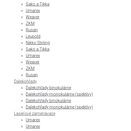
Sako a Tikka
Umarex
Weaver
ZKM
Rusan
Leupold
Nikko Stirling
Sako a Tikka
Umarex
Weaver
ZKM
Rusan
Ďalekohľady
Ďalekohľady binokulárne
Ďalekohľady monokulárne (spektívy)
Ďalekohľady binokulárne
Ďalekohľady monokulárne (spektívy)
Laserové zameriavače
Umarex
Umarex