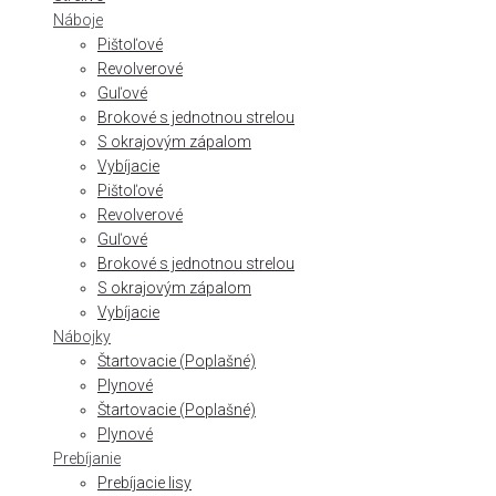
Náboje
Pištoľové
Revolverové
Guľové
Brokové s jednotnou strelou
S okrajovým zápalom
Vybíjacie
Pištoľové
Revolverové
Guľové
Brokové s jednotnou strelou
S okrajovým zápalom
Vybíjacie
Nábojky
Štartovacie (Poplašné)
Plynové
Štartovacie (Poplašné)
Plynové
Prebíjanie
Prebíjacie lisy