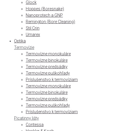
Glock
Hoppes (Boresnake)
Nanoprotech a GNP
Remington (Bore Cleaning)
Stil Crin
Umarex
Optika
Termovízie
Termovízne monokuláre
Termovízne binokuláre
Termovízne predsádky
Termovízne puškohľady
Príslušenstvo k termovíziam
Termovízne monokuláre
Termovízne binokuláre
Termovízne predsádky
Termovízne puškohľady
Príslušenstvo k termovíziam
Picatinny lišty
Contessa