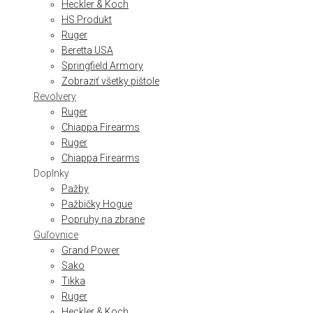
Heckler & Koch
HS Produkt
Ruger
Beretta USA
Springfield Armory
Zobraziť všetky pištole
Revolvery
Ruger
Chiappa Firearms
Ruger
Chiappa Firearms
Doplnky
Pažby
Pažbičky Hogue
Popruhy na zbrane
Guľovnice
Grand Power
Sako
Tikka
Ruger
Heckler & Koch