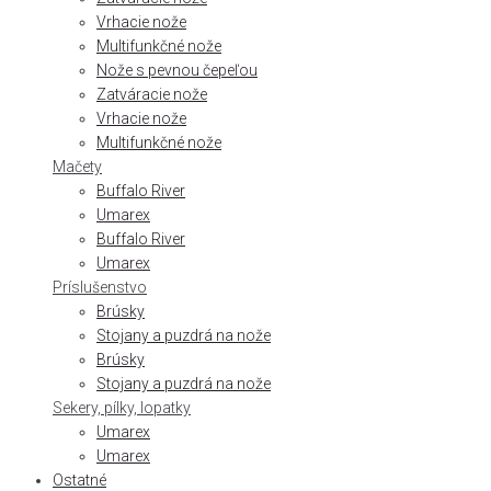
Vrhacie nože
Multifunkčné nože
Nože s pevnou čepeľou
Zatváracie nože
Vrhacie nože
Multifunkčné nože
Mačety
Buffalo River
Umarex
Buffalo River
Umarex
Príslušenstvo
Brúsky
Stojany a puzdrá na nože
Brúsky
Stojany a puzdrá na nože
Sekery, pílky, lopatky
Umarex
Umarex
Ostatné