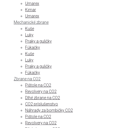
Umarex
Kimar
Umarex
Mechanické zbrane
Kuše
Luky
Praky a guličky
Fúkačky
Kuše
Luky
Praky a guličky
Fúkačky
Zbrane na CO2
Pištole na CO2
Revolvery na CO2
Dlhé zbrane na CO2
CO2 príslušenstvo
Náhrady za bombičky CO2
Pištole na CO2
Revolvery na CO2