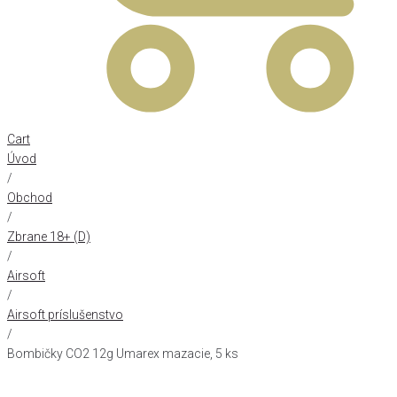
Cart
Úvod
/
Obchod
/
Zbrane 18+ (D)
/
Airsoft
/
Airsoft príslušenstvo
/
Bombičky CO2 12g Umarex mazacie, 5 ks