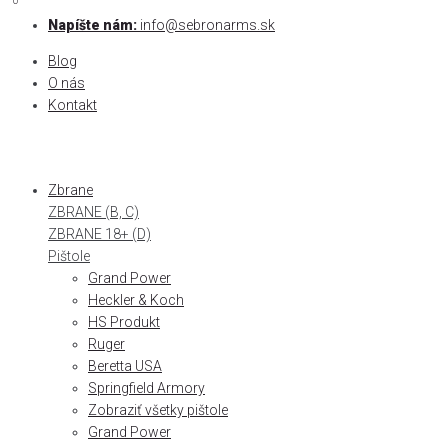
0
0
Skip
Napíšte nám:
info@sebronarms.sk
to
Blog
content
O nás
Kontakt
Zbrane
ZBRANE (B, C)
ZBRANE 18+ (D)
Pištole
Grand Power
Heckler & Koch
HS Produkt
Ruger
Beretta USA
Springfield Armory
Zobraziť všetky pištole
Grand Power