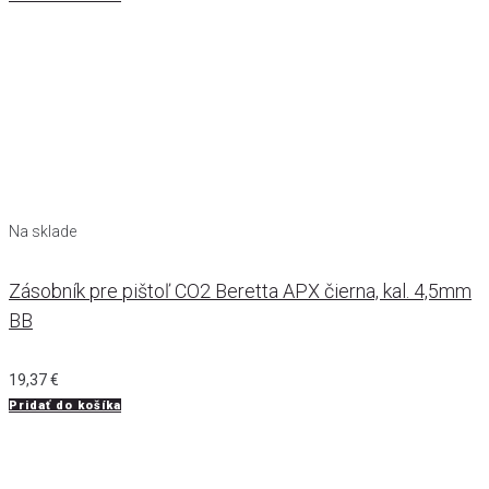
Na sklade
Zásobník pre pištoľ CO2 Beretta APX čierna, kal. 4,5mm
BB
19,37
€
Pridať do košíka