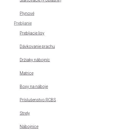
Štartovacie (Poplašné)
Plynové
Prebíjanie
Prebíjacie lisy
Dávkovanie prachu
Držiaky nábojníc
Matrice
Boxy na náboje
Príslušenstvo RCBS
Strely
Nábojnice