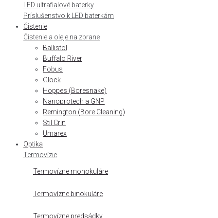
LED ultrafialové baterky
Príslušenstvo k LED baterkám
Čistenie
Čistenie a oleje na zbrane
Ballistol
Buffalo River
Fobus
Glock
Hoppes (Boresnake)
Nanoprotech a GNP
Remington (Bore Cleaning)
Stil Crin
Umarex
Optika
Termovízie
Termovízne monokuláre
Termovízne binokuláre
Termovízne predsádky