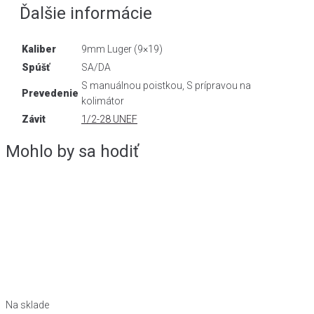
Ďalšie informácie
Kaliber
9mm Luger (9×19)
Spúšť
SA/DA
S manuálnou poistkou, S prípravou na
Prevedenie
kolimátor
Závit
1/2-28 UNEF
Mohlo by sa hodiť
Na sklade