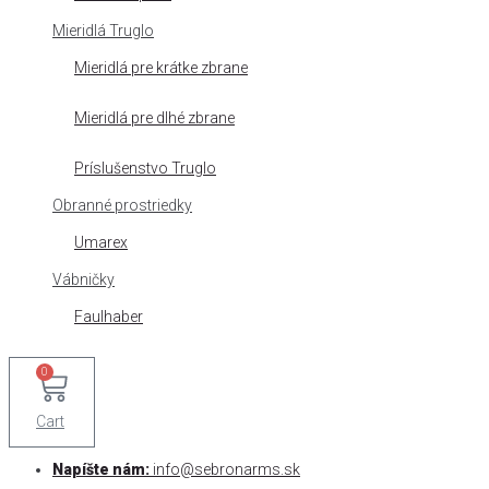
Mieridlá Truglo
Mieridlá pre krátke zbrane
Mieridlá pre dlhé zbrane
Príslušenstvo Truglo
Obranné prostriedky
Umarex
Vábničky
Faulhaber
0
Cart
Napíšte nám:
info@sebronarms.sk