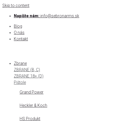
Skip to content
Napíšte nám:
info@sebronarms.sk
Blog
O nás
Kontakt
Zbrane
ZBRANE (B, C)
ZBRANE 18+ (D)
Pištole
Grand Power
Heckler & Koch
HS Produkt