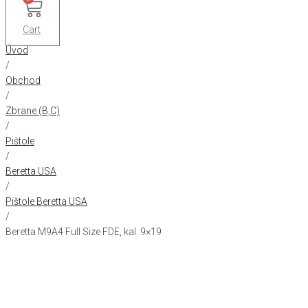
Cart
Úvod
/
Obchod
/
Zbrane (B,C)
/
Pištole
/
Beretta USA
/
Pištole Beretta USA
/
Beretta M9A4 Full Size FDE, kal. 9×19