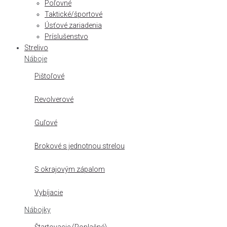
Poľovné
Taktické/športové
Úsťové zariadenia
Príslušenstvo
Strelivo
Náboje
Pištoľové
Revolverové
Guľové
Brokové s jednotnou strelou
S okrajovým zápalom
Vybíjacie
Nábojky