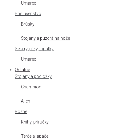
Umarex
Príslušenstvo
Brúsky
Stojany a puzdrá na nože
Sekery, pílky, lopatky
Umarex
Ostatné
Stojany a podložky
Champion
Allen
Rôzne
Knihy, príručky
Terče a lapače