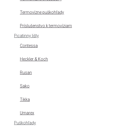
Termovízne puškohľady
Príslušenstvo k termovíziam
Picatinny lišty
Contessa
Heckler & Koch
Rusan
Sako
Tikka
Umarex
Puškohľady