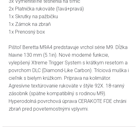
3x Vymeniteľné tesnenia na tľmič
2x Platnička rukoväte (ľavá+pravá)
1x Skrutky na pažbičku
1x Zámok na zbraň
1x Prenosný box
Pištoľ Beretta M9A4 predstavuje vrchol série M9. Dĺžka
hlavne 130 mm (5.1in). Nové moderné funkcie,
vylepšený Xtreme Trigger System s krátkym resetom a
povrchom DLC (Diamond-Like Carbon). Tríciová muška i
cieľnik s bielym krúžkom. Príprava na kolimátor.
Agresívne textúrovanie rukoväte v štýle 92X. 18-ranný
zásobník (spätne kompatibilný s rodinou M9).
Hyperodolná povrchová úprava CERAKOTE FDE chráni
zbraň pred poveternostnými vplyvmi.