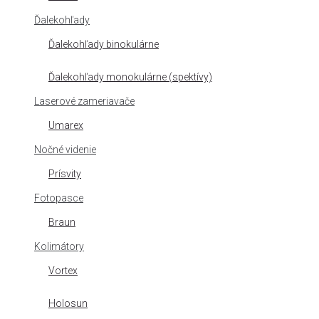
Ďalekohľady
Ďalekohľady binokulárne
Ďalekohľady monokulárne (spektívy)
Laserové zameriavače
Umarex
Nočné videnie
Prísvity
Fotopasce
Braun
Kolimátory
Vortex
Holosun