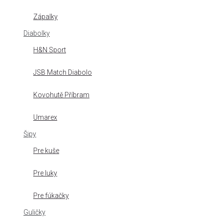
Zápalky
Diabolky
H&N Sport
JSB Match Diabolo
Kovohutě Příbram
Umarex
Šipy
Pre kuše
Pre luky
Pre fúkačky
Guličky