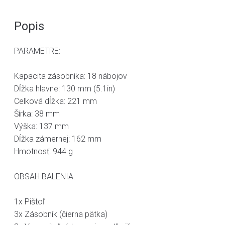
Popis
PARAMETRE:
Kapacita zásobníka: 18 nábojov
Dĺžka hlavne: 130 mm (5.1in)
Celková dĺžka: 221 mm
Šírka: 38 mm
Výška: 137 mm
Dĺžka zámernej: 162 mm
Hmotnosť: 944 g
OBSAH BALENIA:
1x Pištoľ
3x Zásobník (čierna pätka)