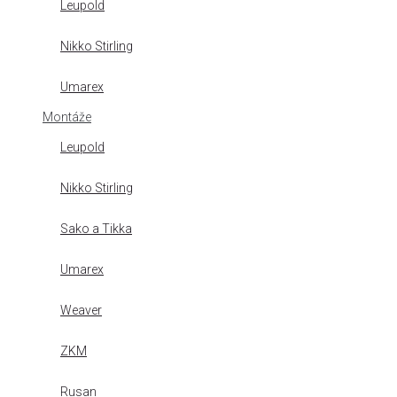
Leupold
Nikko Stirling
Umarex
Montáže
Leupold
Nikko Stirling
Sako a Tikka
Umarex
Weaver
ZKM
Rusan