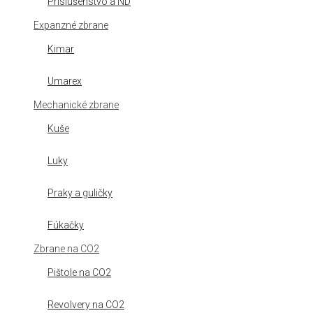
Príslušenstvo a ND
Expanzné zbrane
Kimar
Umarex
Mechanické zbrane
Kuše
Luky
Praky a guličky
Fúkačky
Zbrane na CO2
Pištole na CO2
Revolvery na CO2