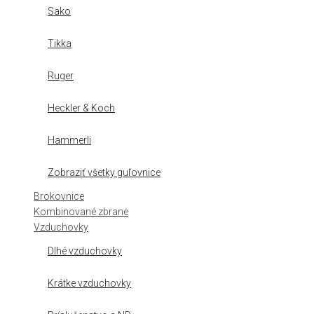
Sako
Tikka
Ruger
Heckler & Koch
Hammerli
Zobraziť všetky guľovnice
Brokovnice
Kombinované zbrane
Vzduchovky
Dlhé vzduchovky
Krátke vzduchovky