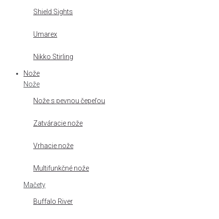
Shield Sights
Umarex
Nikko Stirling
Nože
Nože
Nože s pevnou čepeľou
Zatváracie nože
Vrhacie nože
Multifunkčné nože
Mačety
Buffalo River