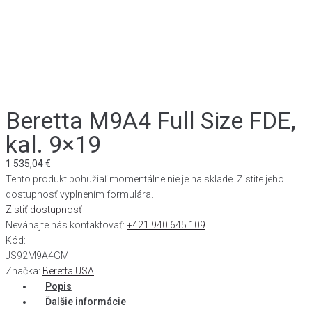
Beretta M9A4 Full Size FDE,
kal. 9×19
1 535,04
€
Tento produkt bohužiaľ momentálne nie je na sklade. Zistite jeho
dostupnosť vyplnením formulára.
Zistiť dostupnosť
Neváhajte nás kontaktovať:
+421 940 645 109
Kód:
JS92M9A4GM
Značka:
Beretta USA
Popis
Ďalšie informácie