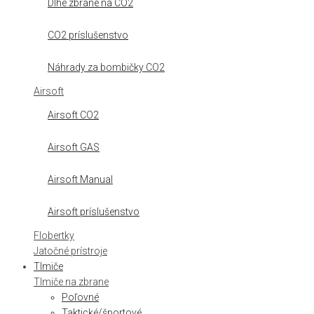
Dlhé zbrane na CO2
CO2 príslušenstvo
Náhrady za bombičky CO2
Airsoft
Airsoft CO2
Airsoft GAS
Airsoft Manual
Airsoft príslušenstvo
Flobertky
Jatočné prístroje
Tlmiče
Tlmiče na zbrane
Poľovné
Taktické/športové