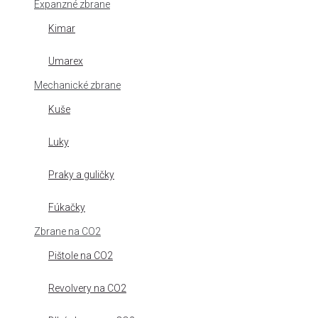
Expanzné zbrane
Kimar
Umarex
Mechanické zbrane
Kuše
Luky
Praky a guličky
Fúkačky
Zbrane na CO2
Pištole na CO2
Revolvery na CO2