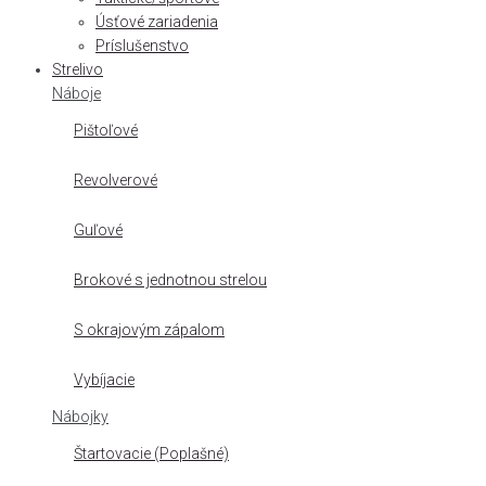
Úsťové zariadenia
Príslušenstvo
Strelivo
Náboje
Pištoľové
Revolverové
Guľové
Brokové s jednotnou strelou
S okrajovým zápalom
Vybíjacie
Nábojky
Štartovacie (Poplašné)