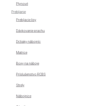
Plynové
Prebíjanie
Prebíjacie lisy
Dávkovanie prachu
Držiaky nábojníc
Matrice
Boxy na náboje
Príslušenstvo RCBS
Strely
Nábojnice