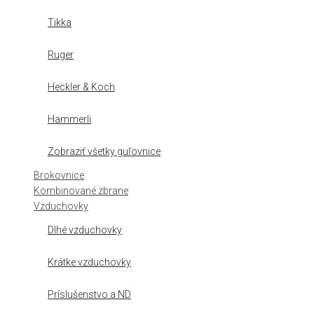
Tikka
Ruger
Heckler & Koch
Hammerli
Zobraziť všetky guľovnice
Brokovnice
Kombinované zbrane
Vzduchovky
Dlhé vzduchovky
Krátke vzduchovky
Príslušenstvo a ND