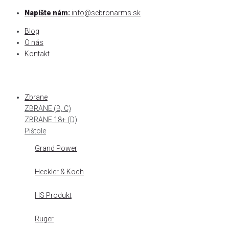
Skip
Napíšte nám:
info@sebronarms.sk
to
Blog
content
O nás
Kontakt
Zbrane
ZBRANE (B, C)
ZBRANE 18+ (D)
Pištole
Grand Power
Heckler & Koch
HS Produkt
Ruger