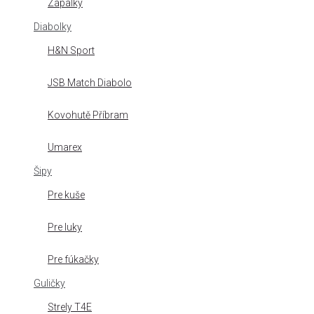
Zápalky
Diabolky
H&N Sport
JSB Match Diabolo
Kovohutě Příbram
Umarex
Šipy
Pre kuše
Pre luky
Pre fúkačky
Guličky
Strely T4E