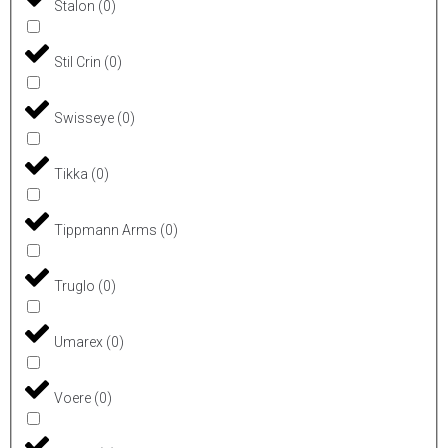
Stalon
(
0
)
Stil Crin
(
0
)
Swisseye
(
0
)
Tikka
(
0
)
Tippmann Arms
(
0
)
Truglo
(
0
)
Umarex
(
0
)
Voere
(
0
)