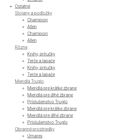
Ostatné
Stojany a podložky
Champion
Allen
Champion
Allen
Rôzne
Knihy, príručky
Terče a lapače
Knihy, príručky
Terče a lapače
Mieridlá Truglo
Mieridlá pre krátke zbrane
Mieridlá pre dlhé zbrane
Príslušenstvo Truglo
Mieridlá pre krátke zbrane
Mieridlá pre dlhé zbrane
Príslušenstvo Truglo
Obranné prostriedky
Umarex