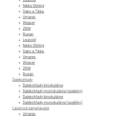
Leupold
Nikko Stirling
Sako a Tikka
Umarex
Weaver
ZKM
Rusan
Leupold
Nikko Stirling
Sako a Tikka
Umarex
Weaver
ZKM
Rusan
Ďalekohľady
Ďalekohľady binokulárne
Ďalekohľady monokulárne (spektívy)
Ďalekohľady binokulárne
Ďalekohľady monokulárne (spektívy)
Laserové zameriavače
Umarex