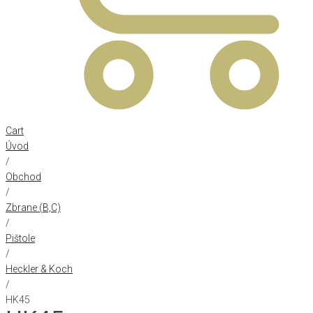
Cart
Úvod
/
Obchod
/
Zbrane (B,C)
/
Pištole
/
Heckler & Koch
/
HK45