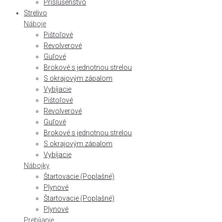
Príslušenstvo
Strelivo
Náboje
Pištoľové
Revolverové
Guľové
Brokové s jednotnou strelou
S okrajovým zápalom
Vybíjacie
Pištoľové
Revolverové
Guľové
Brokové s jednotnou strelou
S okrajovým zápalom
Vybíjacie
Nábojky
Štartovacie (Poplašné)
Plynové
Štartovacie (Poplašné)
Plynové
Prebíjanie