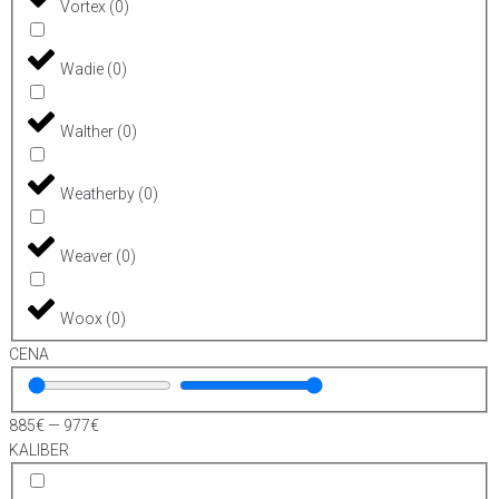
Vortex
(
0
)
Wadie
(
0
)
Walther
(
0
)
Weatherby
(
0
)
Weaver
(
0
)
Woox
(
0
)
CENA
885
€
—
977
€
KALIBER