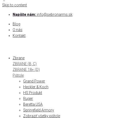
0
0
Skip to content
Napíšte nám:
info@sebronarms.sk
Blog
O nás
Kontakt
Zbrane
ZBRANE (B, C)
ZBRANE 18+ (D)
Pištole
Grand Power
Heckler & Koch
HS Produkt
Ruger
Beretta USA
Springfield Armory
Zobraziť všetky pištole