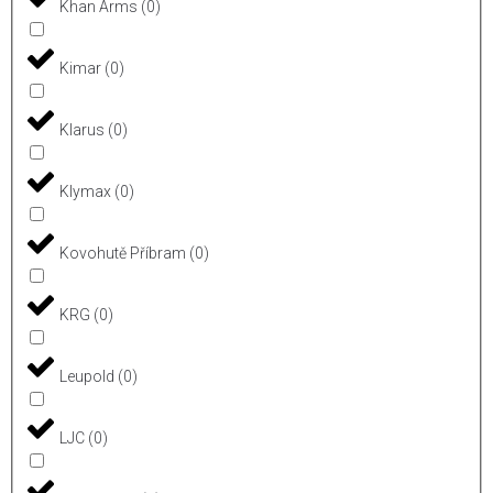
Khan Arms
(
0
)
Kimar
(
0
)
Klarus
(
0
)
Klymax
(
0
)
Kovohutě Příbram
(
0
)
KRG
(
0
)
Leupold
(
0
)
LJC
(
0
)