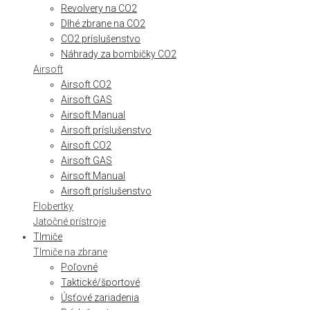
Revolvery na CO2
Dlhé zbrane na CO2
CO2 príslušenstvo
Náhrady za bombičky CO2
Airsoft
Airsoft CO2
Airsoft GAS
Airsoft Manual
Airsoft príslušenstvo
Airsoft CO2
Airsoft GAS
Airsoft Manual
Airsoft príslušenstvo
Flobertky
Jatočné prístroje
Tlmiče
Tlmiče na zbrane
Poľovné
Taktické/športové
Úsťové zariadenia