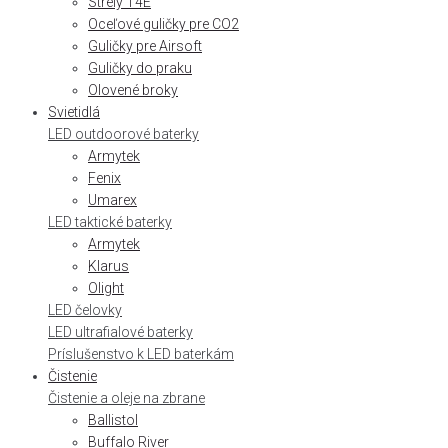
Strely T4E
Oceľové guličky pre CO2
Guličky pre Airsoft
Guličky do praku
Olovené broky
Svietidlá
LED outdoorové baterky
Armytek
Fenix
Umarex
LED taktické baterky
Armytek
Klarus
Olight
LED čelovky
LED ultrafialové baterky
Príslušenstvo k LED baterkám
Čistenie
Čistenie a oleje na zbrane
Ballistol
Buffalo River