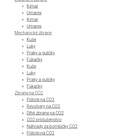
Kimar
Umarex
Kimar
Umarex
Mechanické zbrane
Kuše
Luky
Praky a guličky
Fúkačky
Kuše
Luky
Praky a guličky
Fúkačky
Zbrane na CO2
Pištole na CO2
Revolvery na CO2
Dlhé zbrane na CO2
CO2 príslušenstvo
Náhrady za bombičky CO2
Pištole na CO2