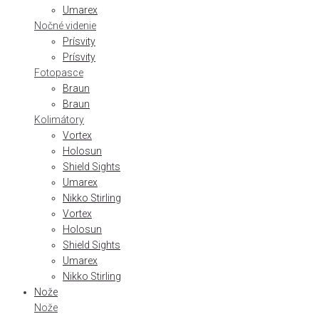
Umarex
Nočné videnie
Prísvity
Prísvity
Fotopasce
Braun
Braun
Kolimátory
Vortex
Holosun
Shield Sights
Umarex
Nikko Stirling
Vortex
Holosun
Shield Sights
Umarex
Nikko Stirling
Nože
Nože