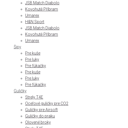
JSB Match Diabolo
Kovohutě Příbram
Umarex
H&N Sport
JSB Match Diabolo
Kovohutě Příbram
Umarex
Šipy
Pre kuše
Pre luky
Pre fúkačky
Pre kuše
Pre luky
Pre fúkačky
Guličky
Strely T4E
Oceľové guličky pre CO2
Guličky pre Airsoft
Guličky do praku
Olovené broky