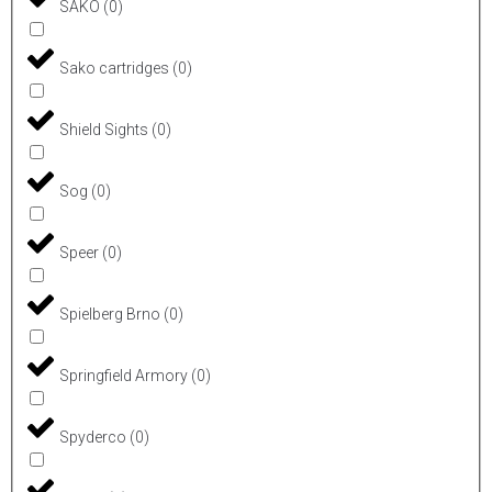
SAKO
(
0
)
Sako cartridges
(
0
)
Shield Sights
(
0
)
Sog
(
0
)
Speer
(
0
)
Spielberg Brno
(
0
)
Springfield Armory
(
0
)
Spyderco
(
0
)