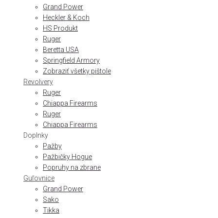
Grand Power
Heckler & Koch
HS Produkt
Ruger
Beretta USA
Springfield Armory
Zobraziť všetky pištole
Revolvery
Ruger
Chiappa Firearms
Ruger
Chiappa Firearms
Doplnky
Pažby
Pažbičky Hogue
Popruhy na zbrane
Guľovnice
Grand Power
Sako
Tikka