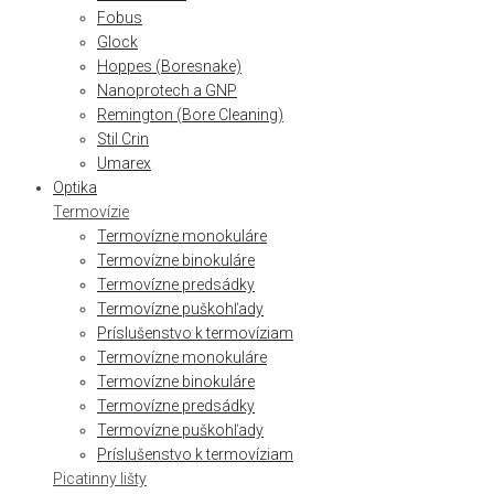
Fobus
Glock
Hoppes (Boresnake)
Nanoprotech a GNP
Remington (Bore Cleaning)
Stil Crin
Umarex
Optika
Termovízie
Termovízne monokuláre
Termovízne binokuláre
Termovízne predsádky
Termovízne puškohľady
Príslušenstvo k termovíziam
Termovízne monokuláre
Termovízne binokuláre
Termovízne predsádky
Termovízne puškohľady
Príslušenstvo k termovíziam
Picatinny lišty