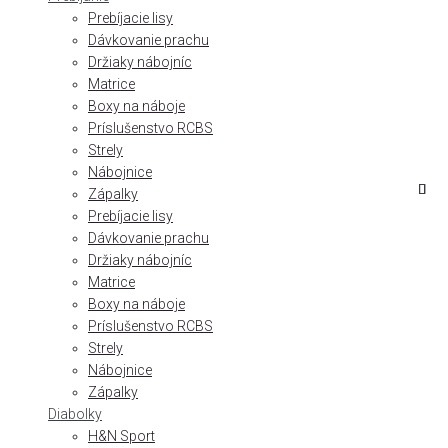
Prebíjacie lisy
Dávkovanie prachu
Držiaky nábojníc
Matrice
Boxy na náboje
Príslušenstvo RCBS
Strely
Nábojnice
Zápalky
Prebíjacie lisy
Dávkovanie prachu
Držiaky nábojníc
Matrice
Boxy na náboje
Príslušenstvo RCBS
Strely
Nábojnice
Zápalky
Diabolky
H&N Sport