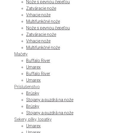
Nože s pevnou čepeľou
Zatváracie nože
Vrhacie nože
Multifunkčné nože
Nože s pevnou čepeľou
Zatváracie nože
Vrhacie nože
Multifunkčné nože
Mačety
Buffalo River
Umarex
Buffalo River
Umarex
Príslušenstvo
Brúsky
Stojany a puzdrá na nože
Brúsky
Stojany a puzdrá na nože
Sekery, pílky, lopatky
Umarex
Umarex