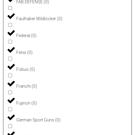
FAB DEFENSE
(
0
)
Faulhaber Wildlocker
(
0
)
Federal
(
0
)
Fenix
(
0
)
Fobus
(
0
)
Franchi
(
0
)
Fujinon
(
0
)
German Sport Guns
(
0
)