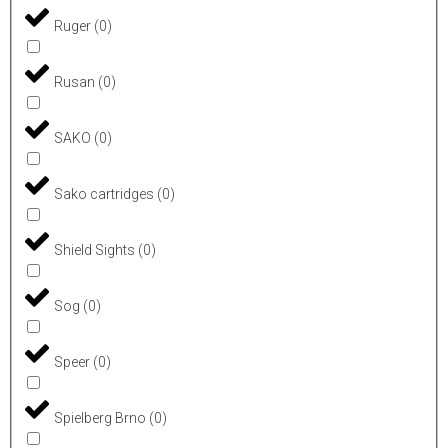
Ruger
(
0
)
Rusan
(
0
)
SAKO
(
0
)
Sako cartridges
(
0
)
Shield Sights
(
0
)
Sog
(
0
)
Speer
(
0
)
Spielberg Brno
(
0
)