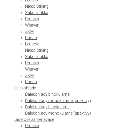
Leupold
Nikko Stirling
Sako a Tikka
Umarex
Weaver
ZKM
Rusan
Leupold
Nikko Stirling
Sako a Tikka
Umarex
Weaver
ZKM
Rusan
Ďalekohľady
Ďalekohľady binokulárne
Ďalekohľady monokulárne (spektívy)
Ďalekohľady binokulárne
Ďalekohľady monokulárne (spektívy)
Laserové zameriavače
Umarex