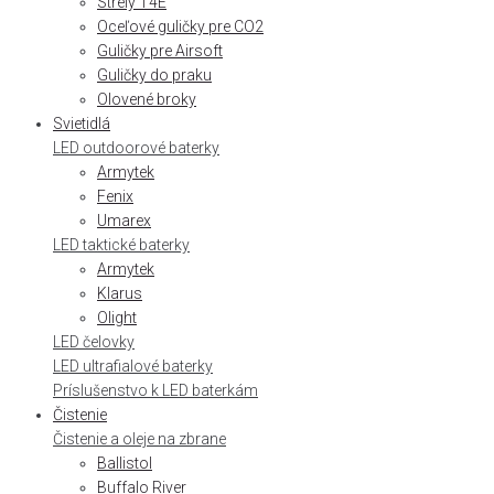
Strely T4E
Oceľové guličky pre CO2
Guličky pre Airsoft
Guličky do praku
Olovené broky
Svietidlá
LED outdoorové baterky
Armytek
Fenix
Umarex
LED taktické baterky
Armytek
Klarus
Olight
LED čelovky
LED ultrafialové baterky
Príslušenstvo k LED baterkám
Čistenie
Čistenie a oleje na zbrane
Ballistol
Buffalo River