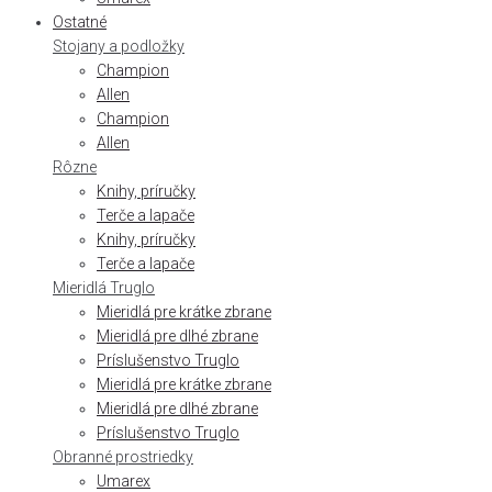
Ostatné
Stojany a podložky
Champion
Allen
Champion
Allen
Rôzne
Knihy, príručky
Terče a lapače
Knihy, príručky
Terče a lapače
Mieridlá Truglo
Mieridlá pre krátke zbrane
Mieridlá pre dlhé zbrane
Príslušenstvo Truglo
Mieridlá pre krátke zbrane
Mieridlá pre dlhé zbrane
Príslušenstvo Truglo
Obranné prostriedky
Umarex