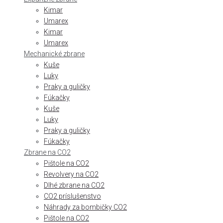
Kimar
Umarex
Kimar
Umarex
Mechanické zbrane
Kuše
Luky
Praky a guličky
Fúkačky
Kuše
Luky
Praky a guličky
Fúkačky
Zbrane na CO2
Pištole na CO2
Revolvery na CO2
Dlhé zbrane na CO2
CO2 príslušenstvo
Náhrady za bombičky CO2
Pištole na CO2