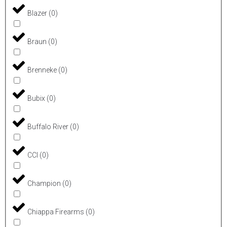
Blazer
(
0
)
Braun
(
0
)
Brenneke
(
0
)
Bubix
(
0
)
Buffalo River
(
0
)
CCI
(
0
)
Champion
(
0
)
Chiappa Firearms
(
0
)