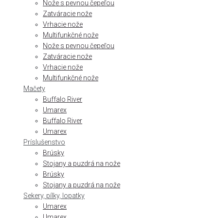
Nože s pevnou čepeľou
Zatváracie nože
Vrhacie nože
Multifunkčné nože
Nože s pevnou čepeľou
Zatváracie nože
Vrhacie nože
Multifunkčné nože
Mačety
Buffalo River
Umarex
Buffalo River
Umarex
Príslušenstvo
Brúsky
Stojany a puzdrá na nože
Brúsky
Stojany a puzdrá na nože
Sekery, pílky, lopatky
Umarex
Umarex