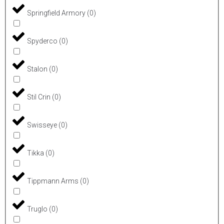
Springfield Armory
(
0
)
Spyderco
(
0
)
Stalon
(
0
)
Stil Crin
(
0
)
Swisseye
(
0
)
Tikka
(
0
)
Tippmann Arms
(
0
)
Truglo
(
0
)