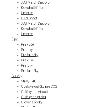
JSB Match Diabolo
Kovohutě Příbram
Umarex
H&N Sport
JSB Match Diabolo
Kovohutě Příbram
Umarex
Šipy
Pre kuše
Pre luky
Pre fúkačky
Pre kuše
Pre luky
Pre fúkačky
Guličky
Strely T4E
Oceľové guličky pre CO2
Guličky pre Airsoft
Guličky do praku
Olovené broky