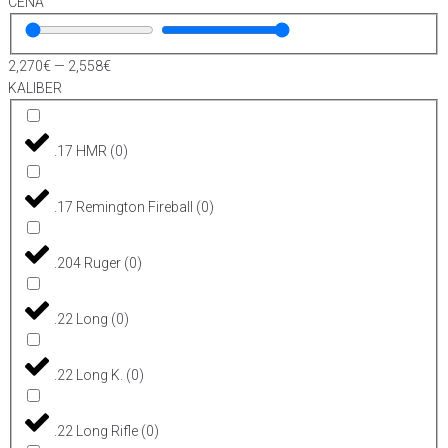
CENA
2,270
€
—
2,558
€
KALIBER
.17 HMR
(
0
)
.17 Remington Fireball
(
0
)
.204 Ruger
(
0
)
.22 Long
(
0
)
.22 Long K.
(
0
)
.22 Long Rifle
(
0
)