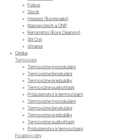
Fobus
Glock
Hoppes (Boresnake)
Nanoprotech a GNP
Remington (Bore Cleaning)
Stil Crin
Umarex
Optika
Termovízie
Termovízne monokuláre
Termovízne binokuláre
Termovízne predsádky
Termovízne puškohľady
Príslušenstvo k termovíziam
Termovízne monokuláre
Termovízne binokuláre
Termovízne predsádky
Termovízne puškohľady
Príslušenstvo k termovíziam
Picatinny lišty