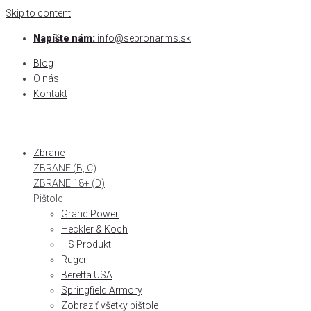
Skip to content
Napíšte nám:
info@sebronarms.sk
Blog
O nás
Kontakt
Zbrane
ZBRANE (B, C)
ZBRANE 18+ (D)
Pištole
Grand Power
Heckler & Koch
HS Produkt
Ruger
Beretta USA
Springfield Armory
Zobraziť všetky pištole