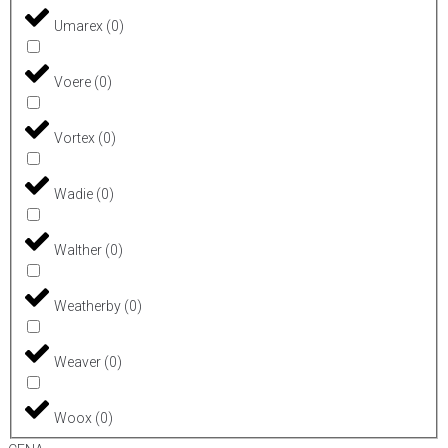
Umarex
(
0
)
Voere
(
0
)
Vortex
(
0
)
Wadie
(
0
)
Walther
(
0
)
Weatherby
(
0
)
Weaver
(
0
)
Woox
(
0
)