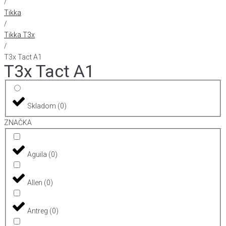
/
Tikka
/
Tikka T3x
/
T3x Tact A1
T3x Tact A1
Skladom
(
0
)
ZNAČKA
Aguila
(
0
)
Allen
(
0
)
Antreg
(
0
)