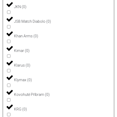
JKN
(
0
)
JSB Match Diabolo
(
0
)
Khan Arms
(
0
)
Kimar
(
0
)
Klarus
(
0
)
Klymax
(
0
)
Kovohutě Příbram
(
0
)
KRG
(
0
)