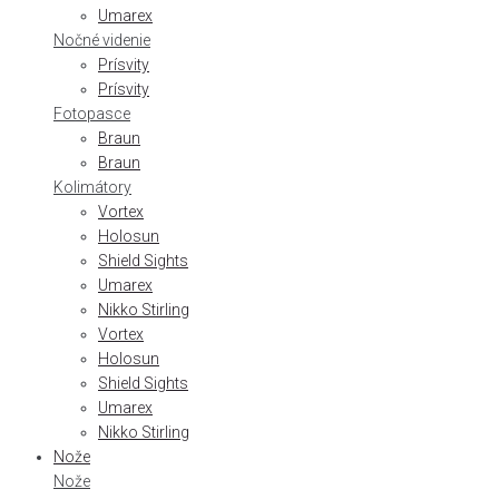
Umarex
Nočné videnie
Prísvity
Prísvity
Fotopasce
Braun
Braun
Kolimátory
Vortex
Holosun
Shield Sights
Umarex
Nikko Stirling
Vortex
Holosun
Shield Sights
Umarex
Nikko Stirling
Nože
Nože