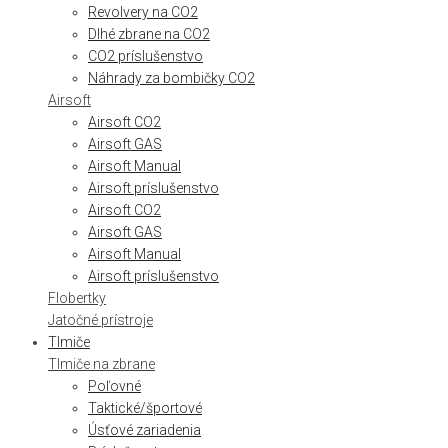
Revolvery na CO2
Dlhé zbrane na CO2
CO2 príslušenstvo
Náhrady za bombičky CO2
Airsoft
Airsoft CO2
Airsoft GAS
Airsoft Manual
Airsoft príslušenstvo
Airsoft CO2
Airsoft GAS
Airsoft Manual
Airsoft príslušenstvo
Flobertky
Jatočné prístroje
Tlmiče
Tlmiče na zbrane
Poľovné
Taktické/športové
Úsťové zariadenia