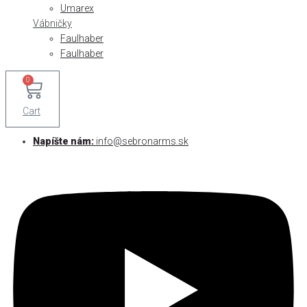
Umarex
Vábničky
Faulhaber
Faulhaber
0
Cart
Napíšte nám:
info@sebronarms.sk