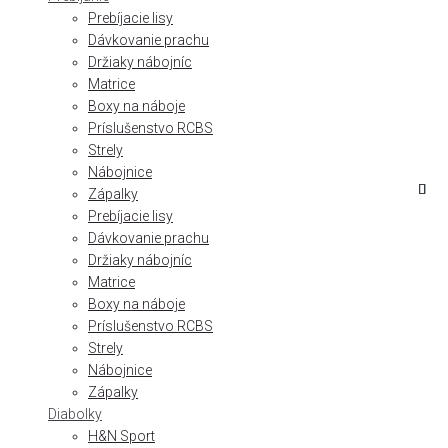
Prebíjacie lisy
Dávkovanie prachu
Držiaky nábojníc
Matrice
Boxy na náboje
Príslušenstvo RCBS
Strely
Nábojnice
Zápalky
Prebíjacie lisy
Dávkovanie prachu
Držiaky nábojníc
Matrice
Boxy na náboje
Príslušenstvo RCBS
Strely
Nábojnice
Zápalky
Diabolky
H&N Sport