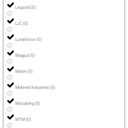
Leupold
(
0
)
LJC
(
0
)
LunaVision
(
0
)
Magpul
(
0
)
Marlin
(
0
)
Midwest Industries
(
0
)
Mossberg
(
0
)
MTM
(
0
)