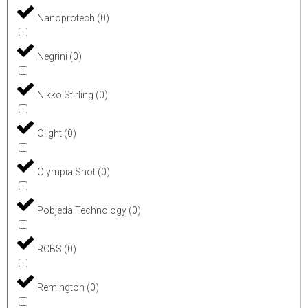
Nanoprotech
(
0
)
Negrini
(
0
)
Nikko Stirling
(
0
)
Olight
(
0
)
Olympia Shot
(
0
)
Pobjeda Technology
(
0
)
RCBS
(
0
)
Remington
(
0
)