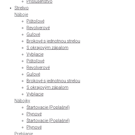
Príslušenstvo
Strelivo
Náboje
Pištoľové
Revolverové
Guľové
Brokové s jednotnou strelou
S okrajovým zápalom
Vybíjacie
Pištoľové
Revolverové
Guľové
Brokové s jednotnou strelou
S okrajovým zápalom
Vybíjacie
Nábojky
Štartovacie (Poplašné)
Plynové
Štartovacie (Poplašné)
Plynové
Prebíjanie