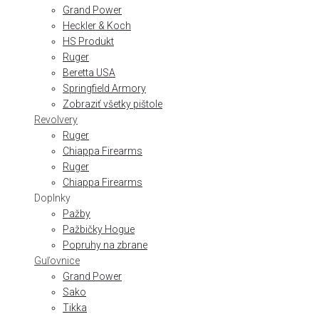
Grand Power
Heckler & Koch
HS Produkt
Ruger
Beretta USA
Springfield Armory
Zobraziť všetky pištole
Revolvery
Ruger
Chiappa Firearms
Ruger
Chiappa Firearms
Doplnky
Pažby
Pažbičky Hogue
Popruhy na zbrane
Guľovnice
Grand Power
Sako
Tikka