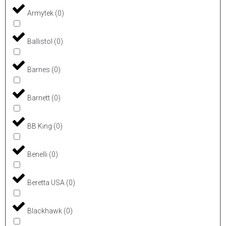
Armytek
(
0
)
Ballistol
(
0
)
Barnes
(
0
)
Barnett
(
0
)
BB King
(
0
)
Benelli
(
0
)
Beretta USA
(
0
)
Blackhawk
(
0
)