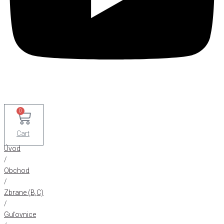
0
Cart
Úvod
/
Obchod
/
Zbrane (B,C)
/
Guľovnice