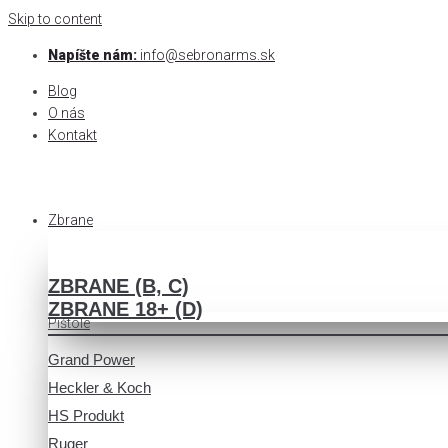
Skip to content
Napíšte nám:
info@sebronarms.sk
Blog
O nás
Kontakt
Zbrane
ZBRANE (B, C)
ZBRANE 18+ (D)
Pištole
Grand Power
Heckler & Koch
HS Produkt
Ruger