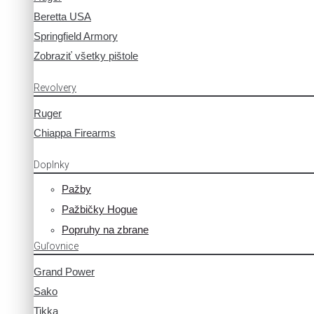
Beretta USA
Springfield Armory
Zobraziť všetky pištole
Revolvery
Ruger
Chiappa Firearms
Doplnky
Pažby
Pažbičky Hogue
Popruhy na zbrane
Guľovnice
Grand Power
Sako
Tikka