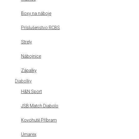
Boxy na náboje
Príslušenstvo RCBS
Strely
Nábojnice
Zápalky
Diabolky
H&N Sport
JSB Match Diabolo
Kovohutě Příbram
Umarex