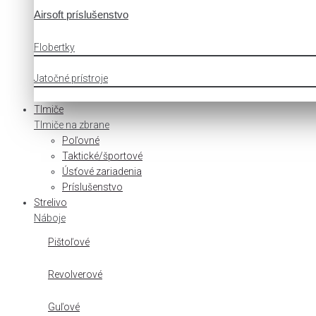
Airsoft príslušenstvo
Flobertky
Jatočné prístroje
Tlmiče
Tlmiče na zbrane
Poľovné
Taktické/športové
Úsťové zariadenia
Príslušenstvo
Strelivo
Náboje
Pištoľové
Revolverové
Guľové