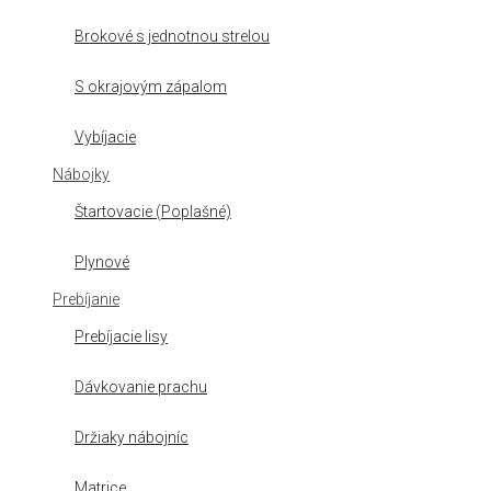
Brokové s jednotnou strelou
S okrajovým zápalom
Vybíjacie
Nábojky
Štartovacie (Poplašné)
Plynové
Prebíjanie
Prebíjacie lisy
Dávkovanie prachu
Držiaky nábojníc
Matrice