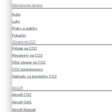
Mechanické zbrane
Kuše
Luky
Praky a guličky
Fúkačky
Zbrane na CO2
Pištole na CO2
Revolvery na CO2
Dlhé zbrane na CO2
CO2 príslušenstvo
Náhrady za bombičky CO2
Airsoft
Airsoft CO2
Airsoft GAS
Airsoft Manual