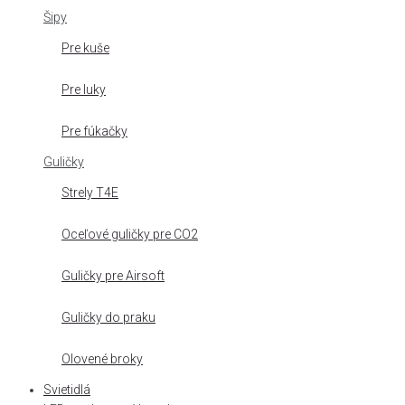
Šipy
Pre kuše
Pre luky
Pre fúkačky
Guličky
Strely T4E
Oceľové guličky pre CO2
Guličky pre Airsoft
Guličky do praku
Olovené broky
Svietidlá