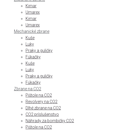
Kimar
Umarex
Kimar
Umarex
Mechanické zbrane
Kuše
Luky
Praky a guličky
Fúkačky
Kuše
Luky
Praky a guličky
Fúkačky
Zbrane na CO2
Pištole na CO2
Revolvery na CO2
Dlhé zbrane na CO2
CO2 príslušenstvo
Náhrady za bombičky CO2
Pištole na CO2