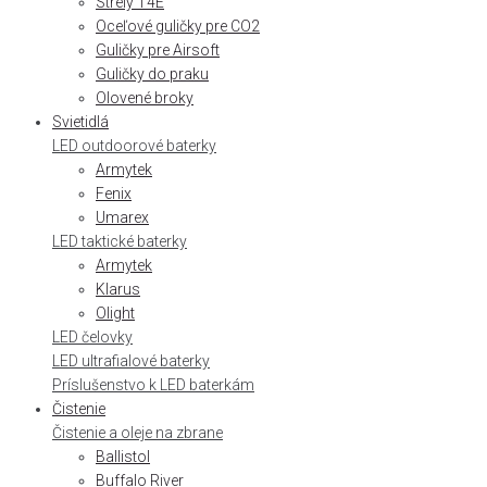
Strely T4E
Oceľové guličky pre CO2
Guličky pre Airsoft
Guličky do praku
Olovené broky
Svietidlá
LED outdoorové baterky
Armytek
Fenix
Umarex
LED taktické baterky
Armytek
Klarus
Olight
LED čelovky
LED ultrafialové baterky
Príslušenstvo k LED baterkám
Čistenie
Čistenie a oleje na zbrane
Ballistol
Buffalo River