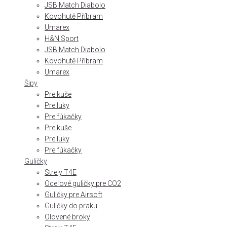
JSB Match Diabolo
Kovohutě Příbram
Umarex
H&N Sport
JSB Match Diabolo
Kovohutě Příbram
Umarex
Šipy
Pre kuše
Pre luky
Pre fúkačky
Pre kuše
Pre luky
Pre fúkačky
Guličky
Strely T4E
Oceľové guličky pre CO2
Guličky pre Airsoft
Guličky do praku
Olovené broky