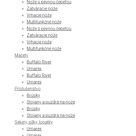
Nože s pevnou čepeľou
Zatváracie nože
Vrhacie nože
Multifunkčné nože
Nože s pevnou čepeľou
Zatváracie nože
Vrhacie nože
Multifunkčné nože
Mačety
Buffalo River
Umarex
Buffalo River
Umarex
Príslušenstvo
Brúsky
Stojany a puzdrá na nože
Brúsky
Stojany a puzdrá na nože
Sekery, pílky, lopatky
Umarex
Umarex