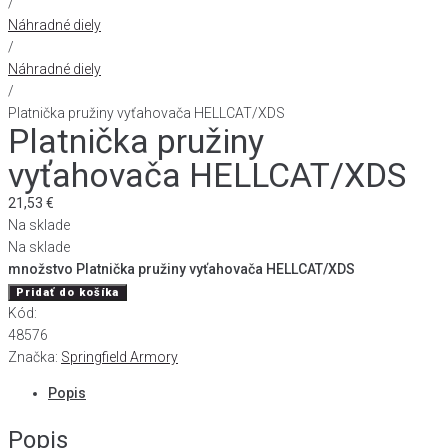
/
Náhradné diely
/
Náhradné diely
/
Platnička pružiny vyťahovača HELLCAT/XDS
Platnička pružiny
vyťahovača HELLCAT/XDS
21,53
€
Na sklade
Na sklade
množstvo Platnička pružiny vyťahovača HELLCAT/XDS
Pridať do košíka
Kód:
48576
Značka:
Springfield Armory
Popis
Popis