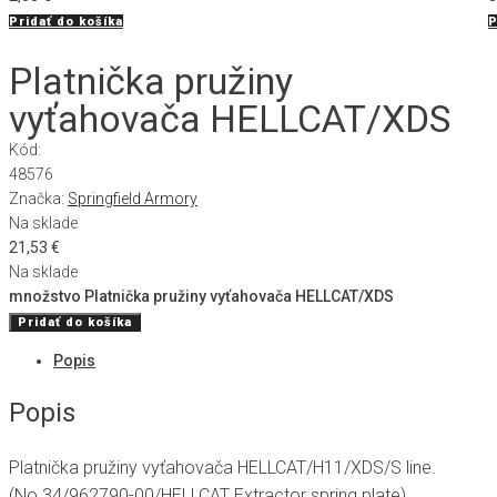
Pridať do košíka
P
Platnička pružiny
vyťahovača HELLCAT/XDS
Kód:
48576
Značka:
Springfield Armory
Na sklade
21,53
€
Na sklade
množstvo Platnička pružiny vyťahovača HELLCAT/XDS
Pridať do košíka
Popis
Popis
Platnička pružiny vyťahovača HELLCAT/H11/XDS/S line.
(No.34/962790-00/HELLCAT Extractor spring plate)