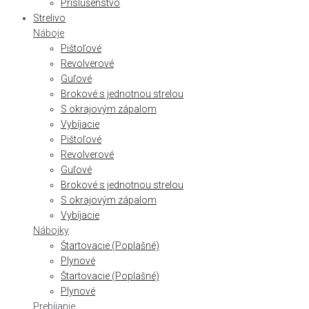
Príslušenstvo
Strelivo
Náboje
Pištoľové
Revolverové
Guľové
Brokové s jednotnou strelou
S okrajovým zápalom
Vybíjacie
Pištoľové
Revolverové
Guľové
Brokové s jednotnou strelou
S okrajovým zápalom
Vybíjacie
Nábojky
Štartovacie (Poplašné)
Plynové
Štartovacie (Poplašné)
Plynové
Prebíjanie