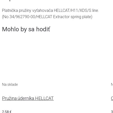
Platnička pružiny vyťahovača HELLCAT/H11/XDS/S line.
(No.34/962790-00/HELLCAT Extractor spring plate)
Mohlo by sa hodiť
Na sklade
N
Pružina úderníka HELLCAT
C
2,58
€
3