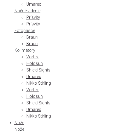
Umarex
Nočné videnie
Prísvity
Prísvity
Fotopasce
Braun
Braun
Kolimátory
Vortex
Holosun
Shield Sights
Umarex
Nikko Stirling
Vortex
Holosun
Shield Sights
Umarex
Nikko Stirling
Nože
Nože