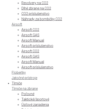
Revolvery na CO2
Dlhé zbrane na CO2
CO2 príslušenstvo
Náhrady za bombičky CO2
Airsoft
Airsoft CO2
Airsoft GAS
Airsoft Manual
Airsoft príslušenstvo
Airsoft CO2
Airsoft GAS
Airsoft Manual
Airsoft príslušenstvo
Flobertky
Jatočné prístroje
Tlmiče
Tlmiče na zbrane
Poľovné
Taktické/športové
Úsťové zariadenia