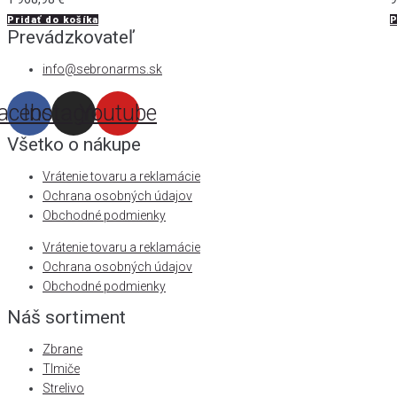
Pridať do košíka
P
Prevádzkovateľ
info@sebronarms.sk
acebook
Instagram
Youtube
Všetko o nákupe
Vrátenie tovaru a reklamácie
Ochrana osobných údajov
Obchodné podmienky
Vrátenie tovaru a reklamácie
Ochrana osobných údajov
Obchodné podmienky
Náš sortiment
Zbrane
Tlmiče
Strelivo