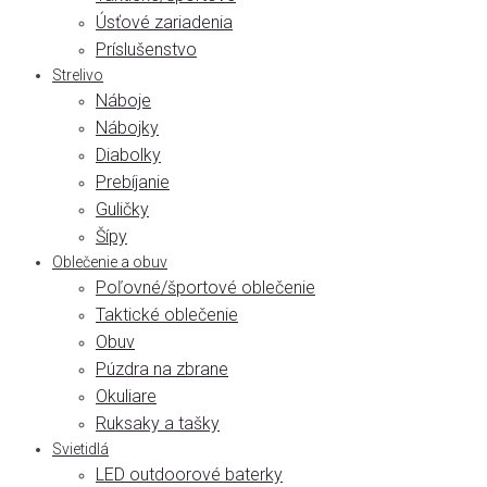
Úsťové zariadenia
Príslušenstvo
Strelivo
Náboje
Nábojky
Diabolky
Prebíjanie
Guličky
Šípy
Oblečenie a obuv
Poľovné/športové oblečenie
Taktické oblečenie
Obuv
Púzdra na zbrane
Okuliare
Ruksaky a tašky
Svietidlá
LED outdoorové baterky