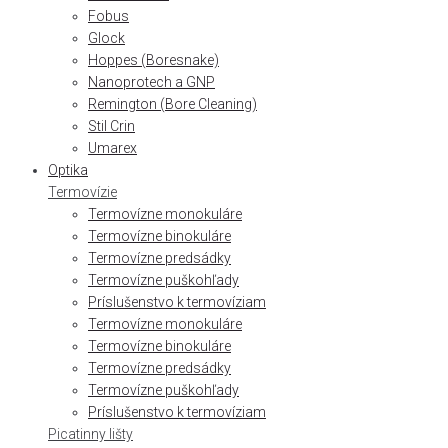
Fobus
Glock
Hoppes (Boresnake)
Nanoprotech a GNP
Remington (Bore Cleaning)
Stil Crin
Umarex
Optika
Termovízie
Termovízne monokuláre
Termovízne binokuláre
Termovízne predsádky
Termovízne puškohľady
Príslušenstvo k termovíziam
Termovízne monokuláre
Termovízne binokuláre
Termovízne predsádky
Termovízne puškohľady
Príslušenstvo k termovíziam
Picatinny lišty