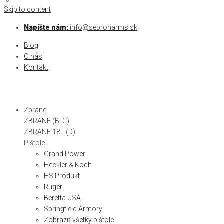
0
0
Skip to content
Napíšte nám:
info@sebronarms.sk
Blog
O nás
Kontakt
Zbrane
ZBRANE (B, C)
ZBRANE 18+ (D)
Pištole
Grand Power
Heckler & Koch
HS Produkt
Ruger
Beretta USA
Springfield Armory
Zobraziť všetky pištole