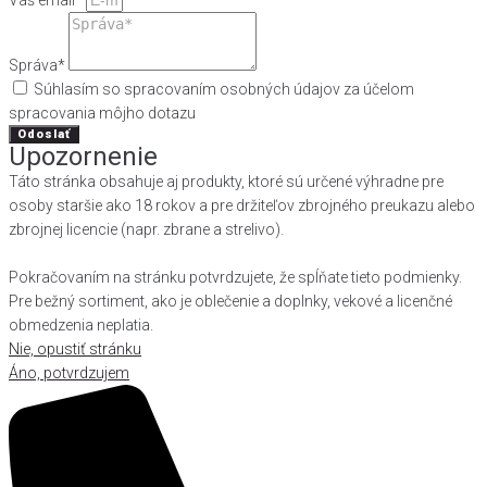
Váš email*
Správa*
Súhlasím so spracovaním osobných údajov za účelom
spracovania môjho dotazu
Odoslať
Upozornenie
Táto stránka obsahuje aj produkty, ktoré sú určené výhradne pre
osoby staršie ako 18 rokov a pre držiteľov zbrojného preukazu alebo
zbrojnej licencie (napr. zbrane a strelivo).
Pokračovaním na stránku potvrdzujete, že spĺňate tieto podmienky.
Pre bežný sortiment, ako je oblečenie a doplnky, vekové a licenčné
obmedzenia neplatia.
Nie, opustiť stránku
Áno, potvrdzujem