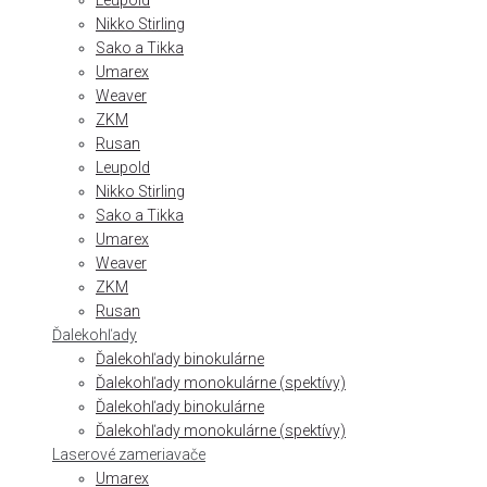
Leupold
Nikko Stirling
Sako a Tikka
Umarex
Weaver
ZKM
Rusan
Leupold
Nikko Stirling
Sako a Tikka
Umarex
Weaver
ZKM
Rusan
Ďalekohľady
Ďalekohľady binokulárne
Ďalekohľady monokulárne (spektívy)
Ďalekohľady binokulárne
Ďalekohľady monokulárne (spektívy)
Laserové zameriavače
Umarex