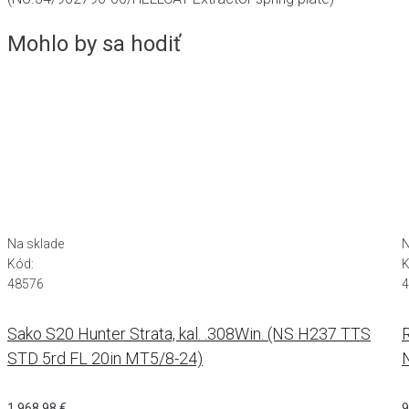
Mohlo by sa hodiť
Na sklade
N
Kód:
K
48576
4
Sako S20 Hunter Strata, kal. .308Win. (NS H237 TTS
R
STD 5rd FL 20in MT5/8-24)
1 968,98
€
9