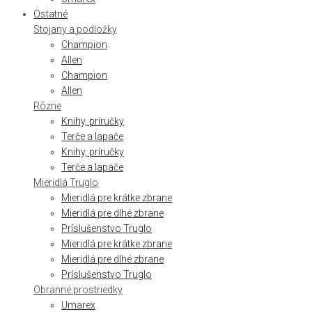
Ostatné
Stojany a podložky
Champion
Allen
Champion
Allen
Rôzne
Knihy, príručky
Terče a lapače
Knihy, príručky
Terče a lapače
Mieridlá Truglo
Mieridlá pre krátke zbrane
Mieridlá pre dlhé zbrane
Príslušenstvo Truglo
Mieridlá pre krátke zbrane
Mieridlá pre dlhé zbrane
Príslušenstvo Truglo
Obranné prostriedky
Umarex