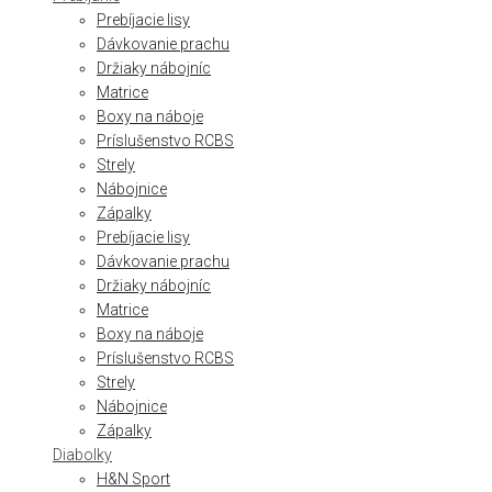
Prebíjacie lisy
Dávkovanie prachu
Držiaky nábojníc
Matrice
Boxy na náboje
Príslušenstvo RCBS
Strely
Nábojnice
Zápalky
Prebíjacie lisy
Dávkovanie prachu
Držiaky nábojníc
Matrice
Boxy na náboje
Príslušenstvo RCBS
Strely
Nábojnice
Zápalky
Diabolky
H&N Sport