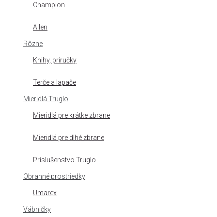
Champion
Allen
Rôzne
Knihy, príručky
Terče a lapače
Mieridlá Truglo
Mieridlá pre krátke zbrane
Mieridlá pre dlhé zbrane
Príslušenstvo Truglo
Obranné prostriedky
Umarex
Vábničky