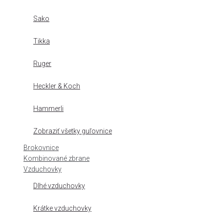
Sako
Tikka
Ruger
Heckler & Koch
Hammerli
Zobraziť všetky guľovnice
Brokovnice
Kombinované zbrane
Vzduchovky
Dlhé vzduchovky
Krátke vzduchovky