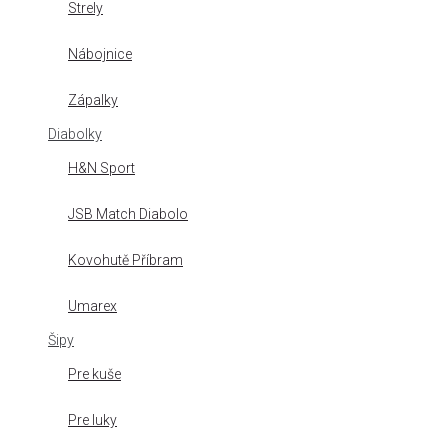
Strely
Nábojnice
Zápalky
Diabolky
H&N Sport
JSB Match Diabolo
Kovohutě Příbram
Umarex
Šipy
Pre kuše
Pre luky