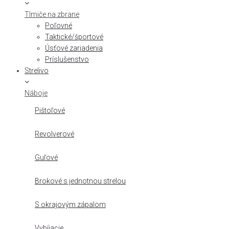
Tlmiče na zbrane
Poľovné
Taktické/športové
Úsťové zariadenia
Príslušenstvo
Strelivo
Náboje
Pištoľové
Revolverové
Guľové
Brokové s jednotnou strelou
S okrajovým zápalom
Vybíjacie