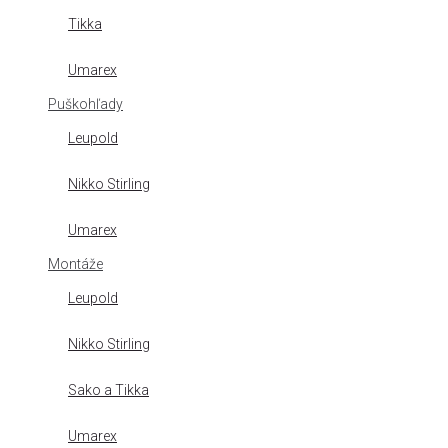
Tikka
Umarex
Puškohľady
Leupold
Nikko Stirling
Umarex
Montáže
Leupold
Nikko Stirling
Sako a Tikka
Umarex