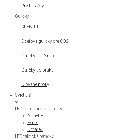
Pre fúkačky
Guličky
Strely T4E
Oceľové guličky pre CO2
Guličky pre Airsoft
Guličky do praku
Olovené broky
Svietidlá
LED outdoorové baterky
Armytek
Fenix
Umarex
LED taktické baterky