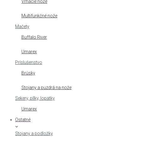
Vrhacie nože
Multifunkčné nože
Mačety
Buffalo River
Umarex
Príslušenstvo
Brúsky
Stojany a puzdrá na nože
Sekery, pílky, lopatky
Umarex
Ostatné
Stojany a podložky