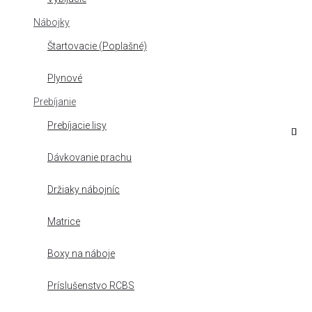
Nábojky
Štartovacie (Poplašné)
Plynové
Prebíjanie
Prebíjacie lisy
Dávkovanie prachu
Držiaky nábojníc
Matrice
Boxy na náboje
Príslušenstvo RCBS