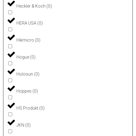
Heckler & Koch
(
0
)
HERA USA
(
0
)
Hikmicro
(
0
)
Hogue
(
0
)
Holosun
(
0
)
Hoppes
(
0
)
HS Produkt
(
0
)
JKN
(
0
)