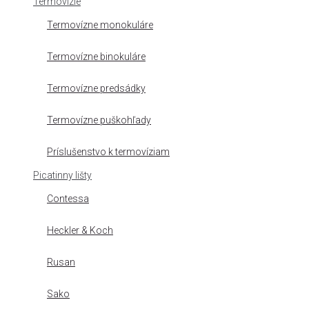
Termovízie
Termovízne monokuláre
Termovízne binokuláre
Termovízne predsádky
Termovízne puškohľady
Príslušenstvo k termovíziam
Picatinny lišty
Contessa
Heckler & Koch
Rusan
Sako