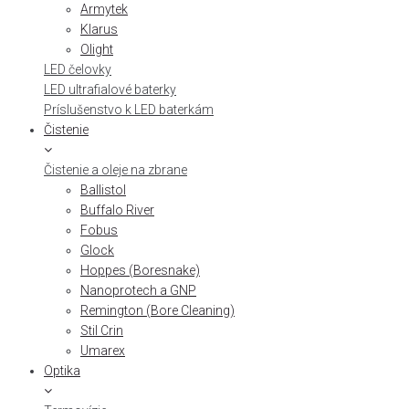
Armytek
Klarus
Olight
LED čelovky
LED ultrafialové baterky
Príslušenstvo k LED baterkám
Čistenie
Čistenie a oleje na zbrane
Ballistol
Buffalo River
Fobus
Glock
Hoppes (Boresnake)
Nanoprotech a GNP
Remington (Bore Cleaning)
Stil Crin
Umarex
Optika