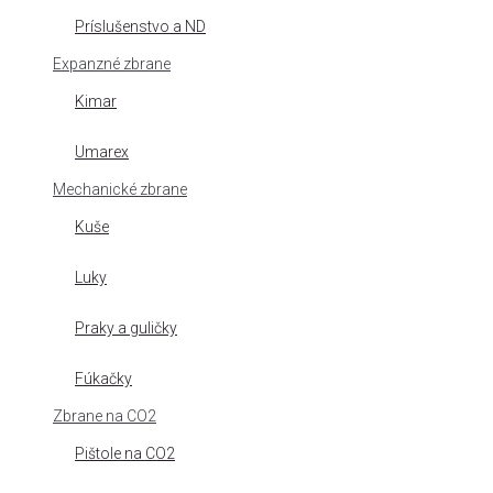
Príslušenstvo a ND
Expanzné zbrane
Kimar
Umarex
Mechanické zbrane
Kuše
Luky
Praky a guličky
Fúkačky
Zbrane na CO2
Pištole na CO2