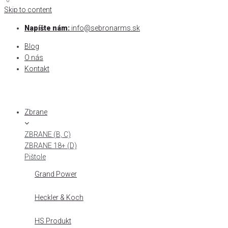
0
0
Skip to content
Napíšte nám:
info@sebronarms.sk
Blog
O nás
Kontakt
Zbrane
ZBRANE (B, C)
ZBRANE 18+ (D)
Pištole
Grand Power
Heckler & Koch
HS Produkt