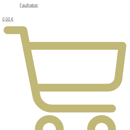
Faulhaber
0,00
€