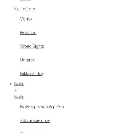
Kolimátory
Vortex
Holosun
Shield Sights
Umarex
Nikko Stirling
Nože
Nože
Nože s pevnou čepeľou
Zatváracie nože