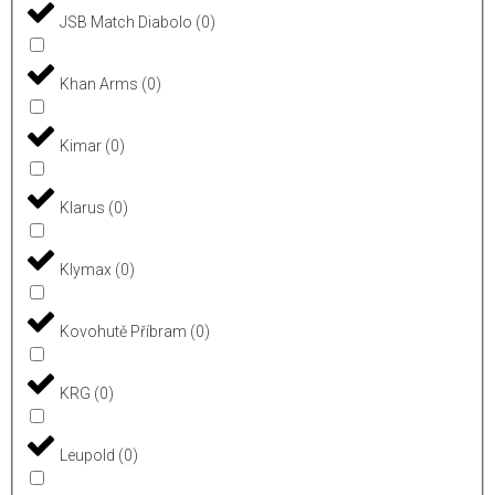
JSB Match Diabolo
(
0
)
Khan Arms
(
0
)
Kimar
(
0
)
Klarus
(
0
)
Klymax
(
0
)
Kovohutě Příbram
(
0
)
KRG
(
0
)
Leupold
(
0
)