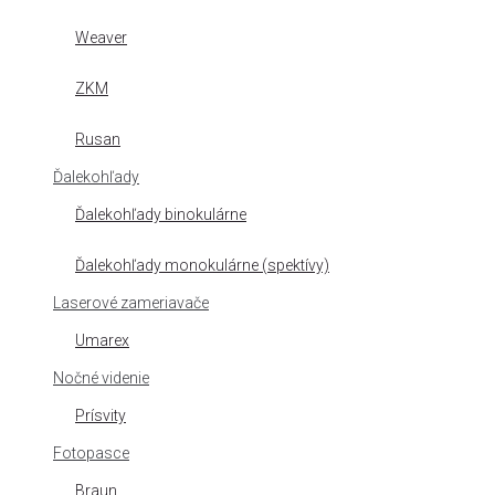
Weaver
ZKM
Rusan
Ďalekohľady
Ďalekohľady binokulárne
Ďalekohľady monokulárne (spektívy)
Laserové zameriavače
Umarex
Nočné videnie
Prísvity
Fotopasce
Braun