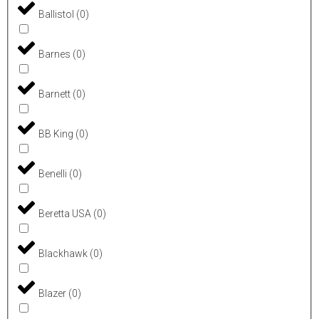
Ballistol
(
0
)
Barnes
(
0
)
Barnett
(
0
)
BB King
(
0
)
Benelli
(
0
)
Beretta USA
(
0
)
Blackhawk
(
0
)
Blazer
(
0
)