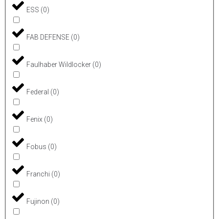
ESS
(
0
)
FAB DEFENSE
(
0
)
Faulhaber Wildlocker
(
0
)
Federal
(
0
)
Fenix
(
0
)
Fobus
(
0
)
Franchi
(
0
)
Fujinon
(
0
)