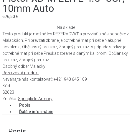
10mm Auto
676,50
€
Na sklade
Tento produkt je možné len REZERVOVAŤ a prevziať u nás pobočke v
Malackách. Pri prevzatí zbrane je potrebné mať pri sebe Nákupné
povolenie, Občianský preukaz, Zbrojný preukaz. V prípade streliva je
potrebné mať pri sebe Preukaz zbrane s daným kalibrom, Občianský
preukaz, Zbrojný preukaz.
Osobný odber Malacky
Rezervovať produkt
Neváhajte nás kontaktovať:
+421 940 645 109
Kód:
82623
Značka:
Springfield Armory
Popis
Ďalšie informácie
Popis