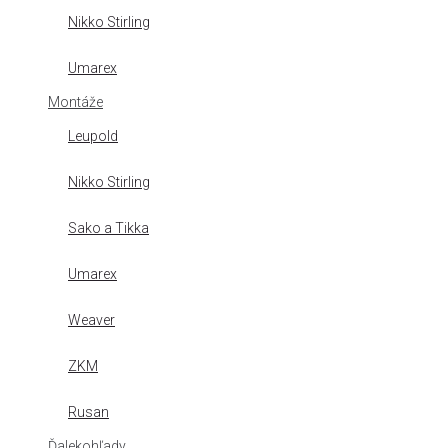
Nikko Stirling
Umarex
Montáže
Leupold
Nikko Stirling
Sako a Tikka
Umarex
Weaver
ZKM
Rusan
Ďalekohľady