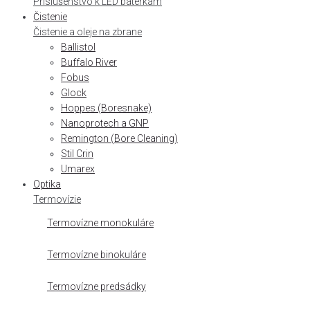
Príslušenstvo k LED baterkám
Čistenie
Čistenie a oleje na zbrane
Ballistol
Buffalo River
Fobus
Glock
Hoppes (Boresnake)
Nanoprotech a GNP
Remington (Bore Cleaning)
Stil Crin
Umarex
Optika
Termovízie
Termovízne monokuláre
Termovízne binokuláre
Termovízne predsádky