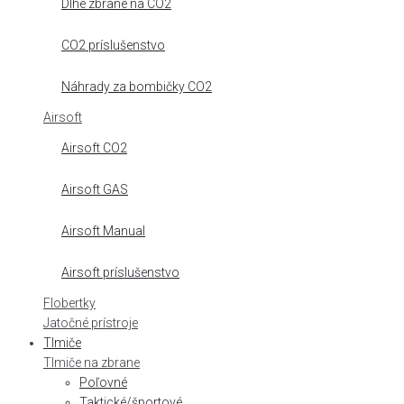
Dlhé zbrane na CO2
CO2 príslušenstvo
Náhrady za bombičky CO2
Airsoft
Airsoft CO2
Airsoft GAS
Airsoft Manual
Airsoft príslušenstvo
Flobertky
Jatočné prístroje
Tlmiče
Tlmiče na zbrane
Poľovné
Taktické/športové