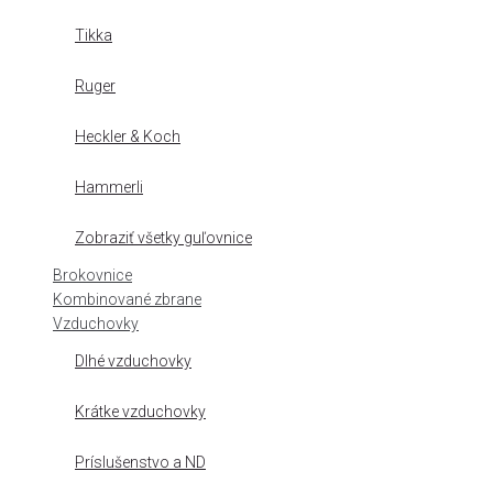
Tikka
Ruger
Heckler & Koch
Hammerli
Zobraziť všetky guľovnice
Brokovnice
Kombinované zbrane
Vzduchovky
Dlhé vzduchovky
Krátke vzduchovky
Príslušenstvo a ND