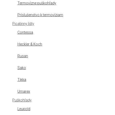
Termovízne puškohľady
Príslušenstvo k termovíziam
Picatinny lišty
Contessa
Heckler & Koch
Rusan
Sako
Tikka
Umarex
Puškohľady
Leupold