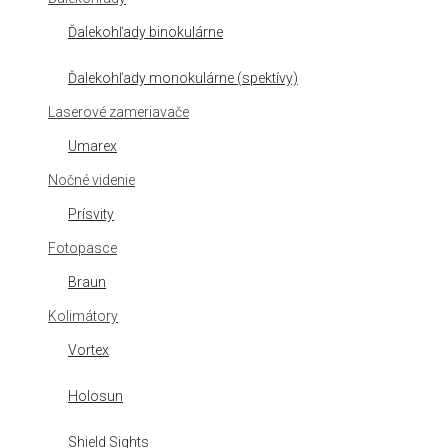
Ďalekohľady binokulárne
Ďalekohľady monokulárne (spektívy)
Laserové zameriavače
Umarex
Nočné videnie
Prísvity
Fotopasce
Braun
Kolimátory
Vortex
Holosun
Shield Sights