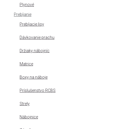
Plynové
Prebíjanie
Prebíjacie lisy
Dávkovanie prachu
Držiaky nábojníc
Matrice
Boxy na náboje
Príslušenstvo RCBS
Strely
Nábojnice