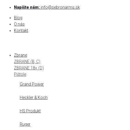
Skip
Napíšte nám:
info@sebronarms.sk
to
Blog
content
O nás
Kontakt
Zbrane
ZBRANE (B, C)
ZBRANE 18+ (D)
Pištole
Grand Power
Heckler & Koch
HS Produkt
Ruger