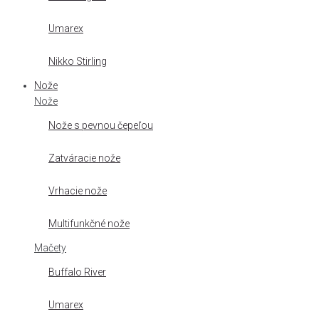
Umarex
Nikko Stirling
Nože
Nože
Nože s pevnou čepeľou
Zatváracie nože
Vrhacie nože
Multifunkčné nože
Mačety
Buffalo River
Umarex