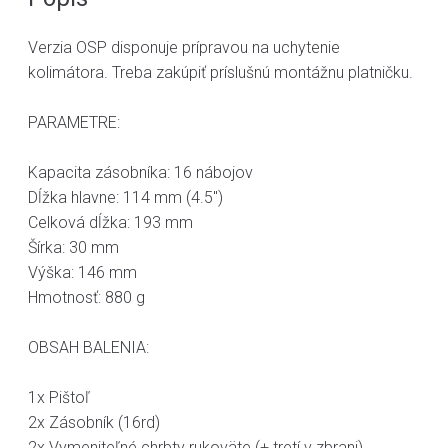
Verzia OSP disponuje prípravou na uchytenie
kolimátora. Treba zakúpiť príslušnú montážnu platničku.
PARAMETRE:
Kapacita zásobníka: 16 nábojov
Dĺžka hlavne: 114 mm (4.5")
Celková dĺžka: 193 mm
Šírka: 30 mm
Výška: 146 mm
Hmotnosť: 880 g
OBSAH BALENIA:
1x Pištoľ
2x Zásobník (16rd)
2x Vymeniteľné chrbty rukoväte (+ tretí v zbrani)