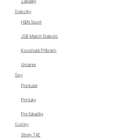
Zápalky
Diabolky
H&N Sport
JSB Match Diabolo
Kovohutě Příbram
Umarex
Šipy
Pre kuše
Pre luky
Pre fúkačky
Guličky
Strely T4E