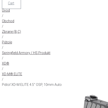
Cart
Úvod
/
Obchod
/
Zbrane (B,C)
/
Pištole
/
Springfield Armory / HS Produkt
/
XD®
/
XD-M® ELITE
/
Pištoľ XD-M ELITE 4.5" OSP, 10mm Auto