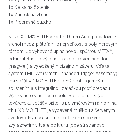
1x Kefka na čistenie
1x Zámok na zbraň
1x Prepravné puzdro
Nová XD-M® ELITE v kalibri 10mm Auto predstavuje
vrchol medzi pištoľami plnej veľkosti s polymérovým
rámom. Je vybavená úplne novou spúšťou META™,
odnímateľnou rozšírenou zásobníkovou šachtou
(magwell) a vylepšeným dizajnom záveru. Vďaka
systému META™ (Match Enhanced Trigger Assembly)
má spúšť XD-M® ELITE plochý profil s jemným
spustením a s integrálnou zarážkou proti prepadu.
Všetky tieto vlastnosti spolu tvoria tú najlepšiu
továrenskú spúšť v pištoli s polymérovým rámom na
trhu. XD-M® ELITE je vybavená muškou s červeným
svetlovodným vláknom a cieľnikom s bielym
zvýraznením v tvare polkruhu (obe sú stranovo