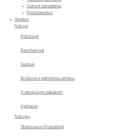
Úsťové zariadenia
Príslušenstvo
Strelivo
Náboje
Pištoľové
Revolverové
Guľové
Brokové s jednotnou strelou
S okrajovým zápalom
Vybíjacie
Nábojky
Štartovacie (Poplašné)