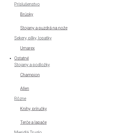
Príslušenstvo
Brúsky
Stojany a puzdrá na nože
Sekery, pílky, lopatky
Umarex
Ostatné
Stojany a podložky
Champion
Allen
Rôzne
Knihy, príručky
Terče a lapače
Mieridlá Truglo