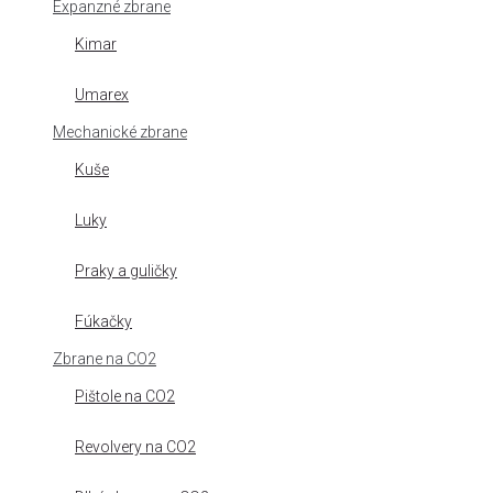
Expanzné zbrane
Kimar
Umarex
Mechanické zbrane
Kuše
Luky
Praky a guličky
Fúkačky
Zbrane na CO2
Pištole na CO2
Revolvery na CO2