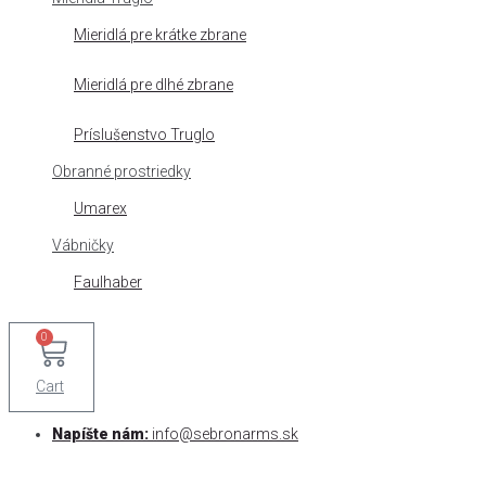
Mieridlá pre krátke zbrane
Mieridlá pre dlhé zbrane
Príslušenstvo Truglo
Obranné prostriedky
Umarex
Vábničky
Faulhaber
0
Cart
Napíšte nám:
info@sebronarms.sk