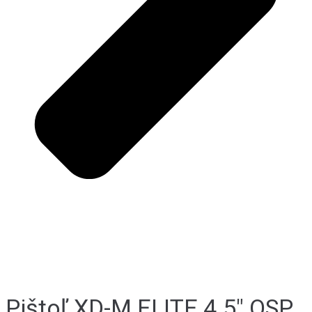
Pištoľ XD-M ELITE 4.5" OSP,