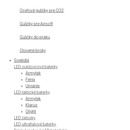
Oceľové guličky pre CO2
Guličky pre Airsoft
Guličky do praku
Olovené broky
Svietidlá
LED outdoorové baterky
Armytek
Fenix
Umarex
LED taktické baterky
Armytek
Klarus
Olight
LED čelovky
LED ultrafialové baterky