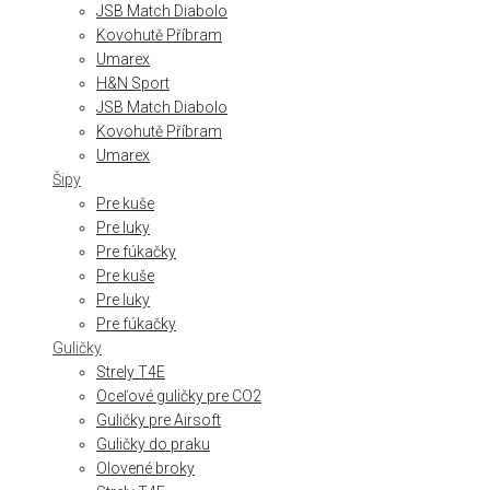
JSB Match Diabolo
Kovohutě Příbram
Umarex
H&N Sport
JSB Match Diabolo
Kovohutě Příbram
Umarex
Šipy
Pre kuše
Pre luky
Pre fúkačky
Pre kuše
Pre luky
Pre fúkačky
Guličky
Strely T4E
Oceľové guličky pre CO2
Guličky pre Airsoft
Guličky do praku
Olovené broky