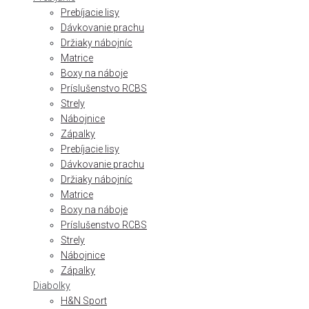
Prebíjacie lisy
Dávkovanie prachu
Držiaky nábojníc
Matrice
Boxy na náboje
Príslušenstvo RCBS
Strely
Nábojnice
Zápalky
Prebíjacie lisy
Dávkovanie prachu
Držiaky nábojníc
Matrice
Boxy na náboje
Príslušenstvo RCBS
Strely
Nábojnice
Zápalky
Diabolky
H&N Sport