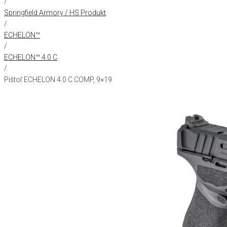
/
Springfield Armory / HS Produkt
/
ECHELON™
/
ECHELON™ 4.0 C
/
Pištoľ ECHELON 4.0 C COMP, 9×19