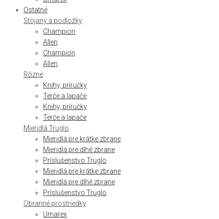
Ostatné
Stojany a podložky
Champion
Allen
Champion
Allen
Rôzne
Knihy, príručky
Terče a lapače
Knihy, príručky
Terče a lapače
Mieridlá Truglo
Mieridlá pre krátke zbrane
Mieridlá pre dlhé zbrane
Príslušenstvo Truglo
Mieridlá pre krátke zbrane
Mieridlá pre dlhé zbrane
Príslušenstvo Truglo
Obranné prostriedky
Umarex