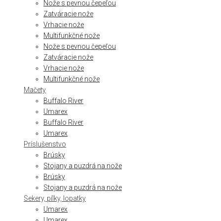
Nože s pevnou čepeľou
Zatváracie nože
Vrhacie nože
Multifunkčné nože
Nože s pevnou čepeľou
Zatváracie nože
Vrhacie nože
Multifunkčné nože
Mačety
Buffalo River
Umarex
Buffalo River
Umarex
Príslušenstvo
Brúsky
Stojany a puzdrá na nože
Brúsky
Stojany a puzdrá na nože
Sekery, pílky, lopatky
Umarex
Umarex