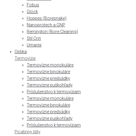
Fobus
Glock
Hoppes (Boresnake)
Nanoprotech a GNP
Remington (Bore Cleaning)
Stil Crin
Umarex
Optika
Termovízie
Termovízne monokuláre
Termovízne binokuláre
Termovízne predsádky
Termovízne puškohľady
Príslušenstvo k termovíziam
Termovízne monokuláre
Termovízne binokuláre
Termovízne predsádky
Termovízne puškohľady
Príslušenstvo k termovíziam
Picatinny lišty