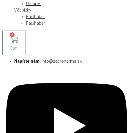
Umarex
Vábničky
Faulhaber
Faulhaber
0
Cart
Napíšte nám:
info@sebronarms.sk