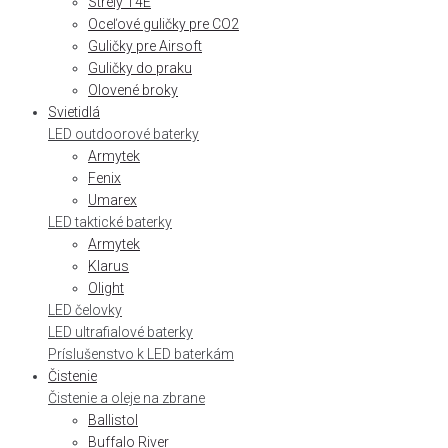
Strely T4E
Oceľové guličky pre CO2
Guličky pre Airsoft
Guličky do praku
Olovené broky
Svietidlá
LED outdoorové baterky
Armytek
Fenix
Umarex
LED taktické baterky
Armytek
Klarus
Olight
LED čelovky
LED ultrafialové baterky
Príslušenstvo k LED baterkám
Čistenie
Čistenie a oleje na zbrane
Ballistol
Buffalo River