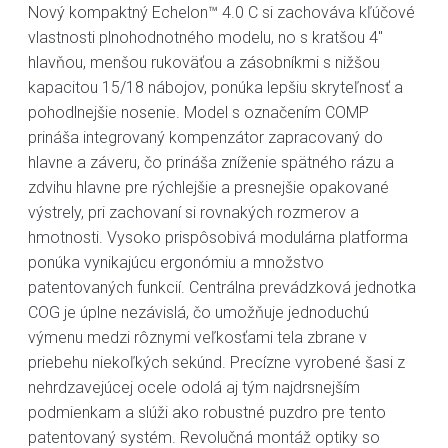
Nový kompaktný Echelon™ 4.0 C si zachováva kľúčové
vlastnosti plnohodnotného modelu, no s kratšou 4"
hlavňou, menšou rukoväťou a zásobníkmi s nižšou
kapacitou 15/18 nábojov, ponúka lepšiu skryteľnosť a
pohodlnejšie nosenie. Model s označením COMP
prináša integrovaný kompenzátor zapracovaný do
hlavne a záveru, čo prináša zníženie spätného rázu a
zdvihu hlavne pre rýchlejšie a presnejšie opakované
výstrely, pri zachovaní si rovnakých rozmerov a
hmotnosti. Vysoko prispôsobivá modulárna platforma
ponúka vynikajúcu ergonómiu a množstvo
patentovaných funkcií. Centrálna prevádzková jednotka
COG je úplne nezávislá, čo umožňuje jednoduchú
výmenu medzi rôznymi veľkosťami tela zbrane v
priebehu niekoľkých sekúnd. Precízne vyrobené šasi z
nehrdzavejúcej ocele odolá aj tým najdrsnejším
podmienkam a slúži ako robustné puzdro pre tento
patentovaný systém. Revolučná montáž optiky so