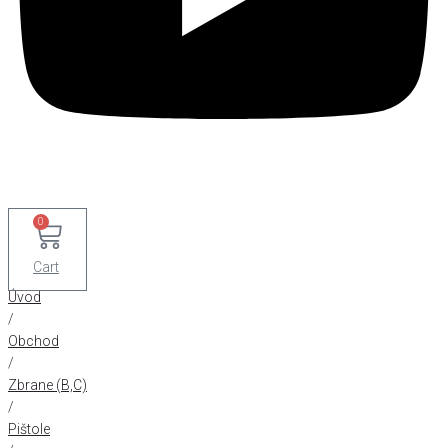
0
Cart
Úvod
/
Obchod
/
Zbrane (B,C)
/
Pištole