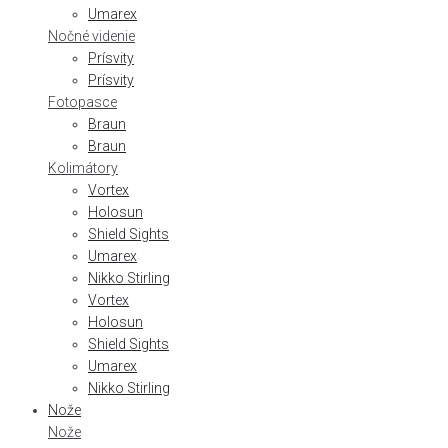
Umarex
Nočné videnie
Prísvity
Prísvity
Fotopasce
Braun
Braun
Kolimátory
Vortex
Holosun
Shield Sights
Umarex
Nikko Stirling
Vortex
Holosun
Shield Sights
Umarex
Nikko Stirling
Nože
Nože