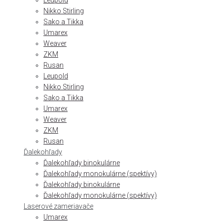
Leupold
Nikko Stirling
Sako a Tikka
Umarex
Weaver
ZKM
Rusan
Leupold
Nikko Stirling
Sako a Tikka
Umarex
Weaver
ZKM
Rusan
Ďalekohľady
Ďalekohľady binokulárne
Ďalekohľady monokulárne (spektívy)
Ďalekohľady binokulárne
Ďalekohľady monokulárne (spektívy)
Laserové zameriavače
Umarex