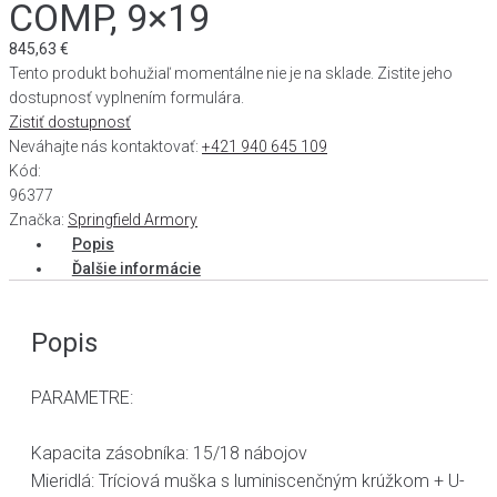
COMP, 9×19
845,63
€
Tento produkt bohužiaľ momentálne nie je na sklade. Zistite jeho
dostupnosť vyplnením formulára.
Zistiť dostupnosť
Neváhajte nás kontaktovať:
+421 940 645 109
Kód:
96377
Značka:
Springfield Armory
Popis
Ďalšie informácie
Popis
PARAMETRE:
Kapacita zásobníka: 15/18 nábojov
Mieridlá: Tríciová muška s luminiscenčným krúžkom + U-