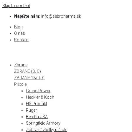
Skip to content
Napíšte nám:
info@sebronarms.sk
Blog
O nás
Kontakt
Zbrane
ZBRANE (B, C)
ZBRANE 18+ (D)
Pištole
Grand Power
Heckler & Koch
HS Produkt
Ruger
Beretta USA
Springfield Armory
Zobraziť všetky pištole