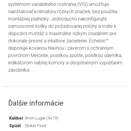
systémom variabilného rozhrania (VIS) umožňuje
nainštalovať kolimátory rôznych značiek, bez použitia
montážnej platničky. Jednoducho nakonfigurujte
samosvorné kolíky do požadovanej polohy a máte k
dispozícii montáž s maximálne nízkym osadením pre
dokonale presné a intuitívne zacielenie. Echelon™
disponuje kovanou hlavňou i záverom s ochranným
povrchom Melonite, poistkou spúšte, poistkou úderníka,
indikátorom nabitej komory a obojstranným vypúšťaním
zásobníka.
Ďalšie informácie
Kaliber
9mm Luger (9×19)
Spúšť
Striker Fired