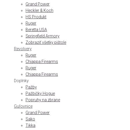
Grand Power
Heckler & Koch
HS Produkt
Ruger
Beretta USA
Springfield Armory
Zobraziť všetky pištole
Revolvery
Ruger
Chiappa Firearms
Ruger
Chiappa Firearms
Doplnky
Pažby
Pažbičky Hogue
Popruhy na zbrane
Guľovnice
Grand Power
Sako
Tikka