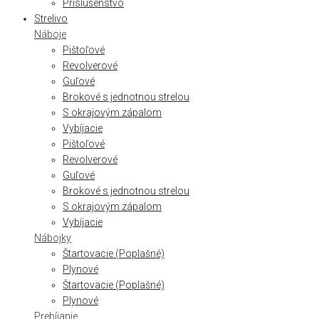
Príslušenstvo
Strelivo
Náboje
Pištoľové
Revolverové
Guľové
Brokové s jednotnou strelou
S okrajovým zápalom
Vybíjacie
Pištoľové
Revolverové
Guľové
Brokové s jednotnou strelou
S okrajovým zápalom
Vybíjacie
Nábojky
Štartovacie (Poplašné)
Plynové
Štartovacie (Poplašné)
Plynové
Prebíjanie