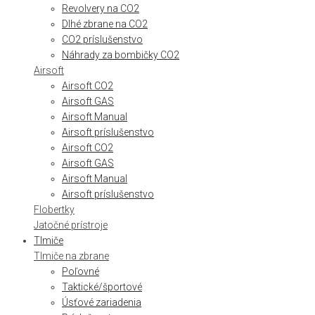
Revolvery na CO2
Dlhé zbrane na CO2
CO2 príslušenstvo
Náhrady za bombičky CO2
Airsoft
Airsoft CO2
Airsoft GAS
Airsoft Manual
Airsoft príslušenstvo
Airsoft CO2
Airsoft GAS
Airsoft Manual
Airsoft príslušenstvo
Flobertky
Jatočné prístroje
Tlmiče
Tlmiče na zbrane
Poľovné
Taktické/športové
Úsťové zariadenia