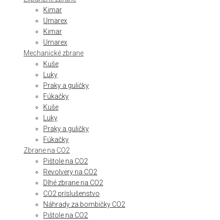
Kimar
Umarex
Kimar
Umarex
Mechanické zbrane
Kuše
Luky
Praky a guličky
Fúkačky
Kuše
Luky
Praky a guličky
Fúkačky
Zbrane na CO2
Pištole na CO2
Revolvery na CO2
Dlhé zbrane na CO2
CO2 príslušenstvo
Náhrady za bombičky CO2
Pištole na CO2