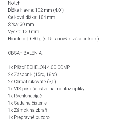
Notch
Dĺžka hlavne: 102 mm (4.0")
Celková dĺžka: 184 mm
Šírka: 30 mm
Výška: 130 mm
Hmotnosť: 680 g (s 15 ranovým zásobníkom)
OBSAH BALENIA:
1x Pištoľ ECHELON 4.0C COMP
2x Zásobník (15rd, 18rd)
2x Chrbát rukoväte (S,L)
1x VIS príslušenstvo na montáž optiky
1x Rýchlonabíjač
1x Sada na čistenie
1x Zámok na zbraň
1x Prepravné puzdro