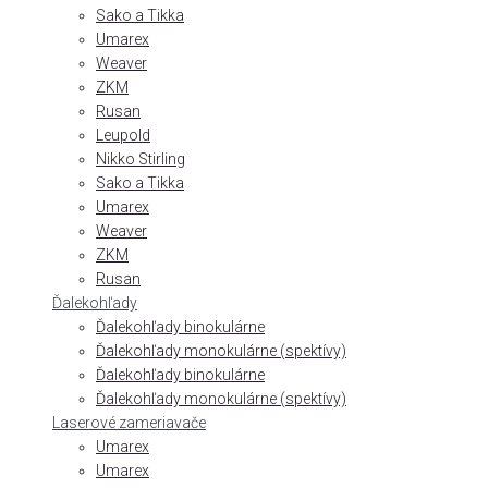
Sako a Tikka
Umarex
Weaver
ZKM
Rusan
Leupold
Nikko Stirling
Sako a Tikka
Umarex
Weaver
ZKM
Rusan
Ďalekohľady
Ďalekohľady binokulárne
Ďalekohľady monokulárne (spektívy)
Ďalekohľady binokulárne
Ďalekohľady monokulárne (spektívy)
Laserové zameriavače
Umarex
Umarex