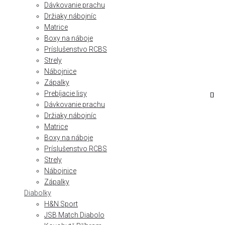
Dávkovanie prachu
Držiaky nábojníc
Matrice
Boxy na náboje
Príslušenstvo RCBS
Strely
Nábojnice
Zápalky
Prebíjacie lisy
Dávkovanie prachu
Držiaky nábojníc
Matrice
Boxy na náboje
Príslušenstvo RCBS
Strely
Nábojnice
Zápalky
Diabolky
H&N Sport
JSB Match Diabolo