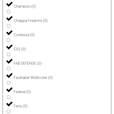
Champion
(
0
)
Chiappa Firearms
(
0
)
Contessa
(
0
)
ESS
(
0
)
FAB DEFENSE
(
0
)
Faulhaber Wildlocker
(
0
)
Federal
(
0
)
Fenix
(
0
)