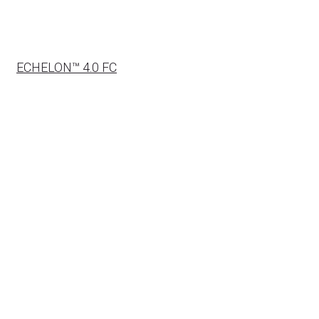
ECHELON™ 4.0 FC