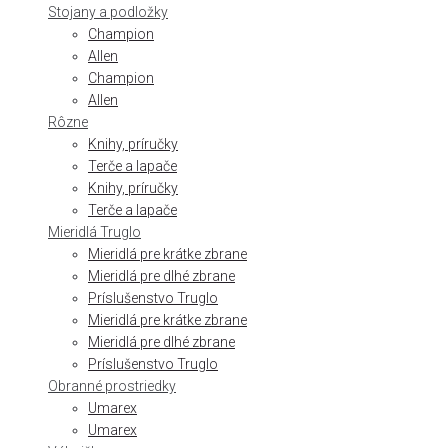
Stojany a podložky
Champion
Allen
Champion
Allen
Rôzne
Knihy, príručky
Terče a lapače
Knihy, príručky
Terče a lapače
Mieridlá Truglo
Mieridlá pre krátke zbrane
Mieridlá pre dlhé zbrane
Príslušenstvo Truglo
Mieridlá pre krátke zbrane
Mieridlá pre dlhé zbrane
Príslušenstvo Truglo
Obranné prostriedky
Umarex
Umarex