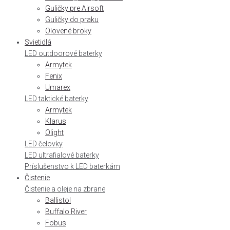
Guličky pre Airsoft
Guličky do praku
Olovené broky
Svietidlá
LED outdoorové baterky
Armytek
Fenix
Umarex
LED taktické baterky
Armytek
Klarus
Olight
LED čelovky
LED ultrafialové baterky
Príslušenstvo k LED baterkám
Čistenie
Čistenie a oleje na zbrane
Ballistol
Buffalo River
Fobus