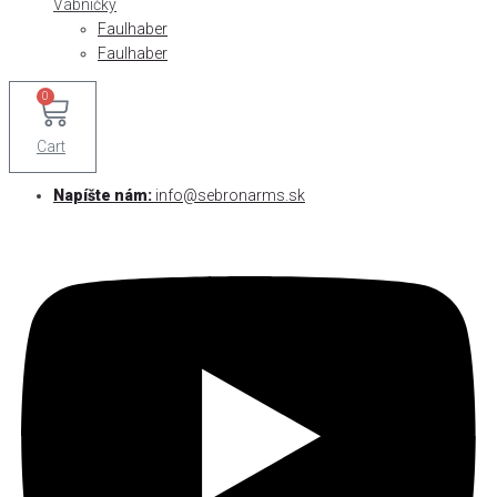
Vábničky
Faulhaber
Faulhaber
0
Cart
Napíšte nám:
info@sebronarms.sk