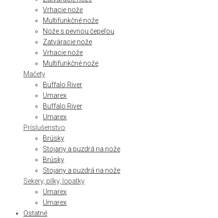
Vrhacie nože
Multifunkčné nože
Nože s pevnou čepeľou
Zatváracie nože
Vrhacie nože
Multifunkčné nože
Mačety
Buffalo River
Umarex
Buffalo River
Umarex
Príslušenstvo
Brúsky
Stojany a puzdrá na nože
Brúsky
Stojany a puzdrá na nože
Sekery, pílky, lopatky
Umarex
Umarex
Ostatné