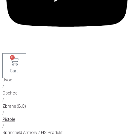
0
Cart
Úvod
/
Obchod
/
Zbrane (B,C)
/
Pištole
/
Springfield Armory / HS Produkt