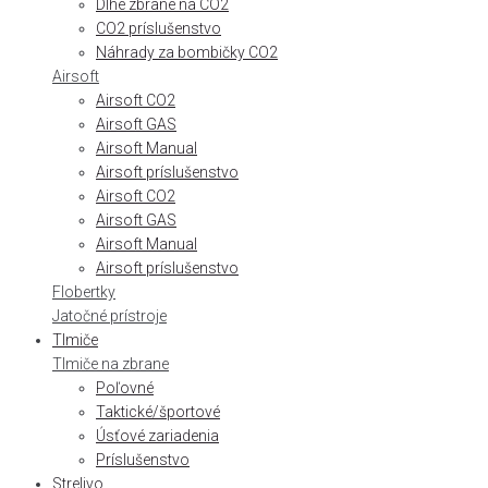
Dlhé zbrane na CO2
CO2 príslušenstvo
Náhrady za bombičky CO2
Airsoft
Airsoft CO2
Airsoft GAS
Airsoft Manual
Airsoft príslušenstvo
Airsoft CO2
Airsoft GAS
Airsoft Manual
Airsoft príslušenstvo
Flobertky
Jatočné prístroje
Tlmiče
Tlmiče na zbrane
Poľovné
Taktické/športové
Úsťové zariadenia
Príslušenstvo
Strelivo