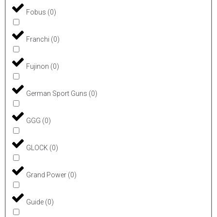
Fobus
(
0
)
Franchi
(
0
)
Fujinon
(
0
)
German Sport Guns
(
0
)
GGG
(
0
)
GLOCK
(
0
)
Grand Power
(
0
)
Guide
(
0
)