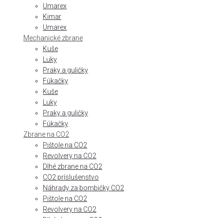
Umarex
Kimar
Umarex
Mechanické zbrane
Kuše
Luky
Praky a guličky
Fúkačky
Kuše
Luky
Praky a guličky
Fúkačky
Zbrane na CO2
Pištole na CO2
Revolvery na CO2
Dlhé zbrane na CO2
CO2 príslušenstvo
Náhrady za bombičky CO2
Pištole na CO2
Revolvery na CO2