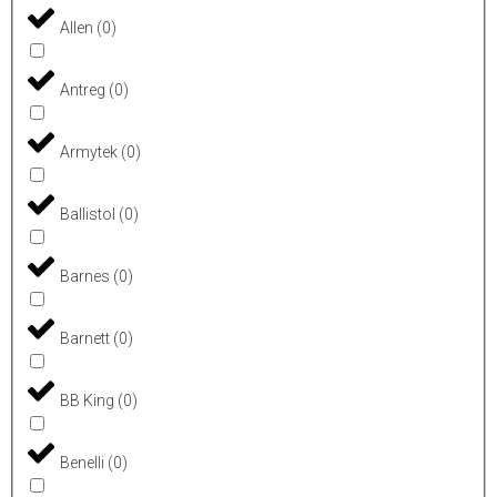
Allen
(
0
)
Antreg
(
0
)
Armytek
(
0
)
Ballistol
(
0
)
Barnes
(
0
)
Barnett
(
0
)
BB King
(
0
)
Benelli
(
0
)