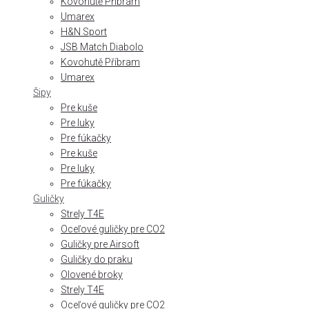
Kovohutě Příbram
Umarex
H&N Sport
JSB Match Diabolo
Kovohutě Příbram
Umarex
Šipy
Pre kuše
Pre luky
Pre fúkačky
Pre kuše
Pre luky
Pre fúkačky
Guličky
Strely T4E
Oceľové guličky pre CO2
Guličky pre Airsoft
Guličky do praku
Olovené broky
Strely T4E
Oceľové guličky pre CO2