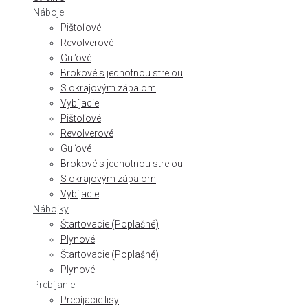
Náboje
Pištoľové
Revolverové
Guľové
Brokové s jednotnou strelou
S okrajovým zápalom
Vybíjacie
Pištoľové
Revolverové
Guľové
Brokové s jednotnou strelou
S okrajovým zápalom
Vybíjacie
Nábojky
Štartovacie (Poplašné)
Plynové
Štartovacie (Poplašné)
Plynové
Prebíjanie
Prebíjacie lisy