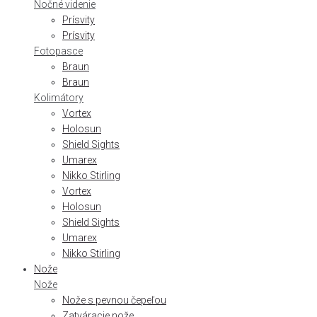
Nočné videnie
Prísvity
Prísvity
Fotopasce
Braun
Braun
Kolimátory
Vortex
Holosun
Shield Sights
Umarex
Nikko Stirling
Vortex
Holosun
Shield Sights
Umarex
Nikko Stirling
Nože
Nože
Nože s pevnou čepeľou
Zatváracie nože