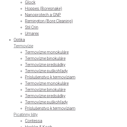
Glock
Hoppes (Boresnake)
Nanoprotech a GNP
Remington (Bore Cleaning)
Stil Crin
Umarex
Optika
Termovízie
Termovízne monokuláre
Termovízne binokuláre
Termovízne predsádky
Termovízne puškohľady
Príslušenstvo k termovíziam
Termovízne monokuláre
Termovízne binokuláre
Termovízne predsádky
Termovízne puškohľady
Príslušenstvo k termovíziam
Picatinny lišty
Contessa