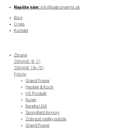
Skip
Napíšte nám:
info@sebronarms.sk
to
Blog
content
O nás
Kontakt
Zbrane
ZBRANE (B, C)
ZBRANE 18+ (D)
Pištole
Grand Power
Heckler & Koch
HS Produkt
Ruger
Beretta USA
Springfield Armory
Zobraziť všetky pištole
Grand Power