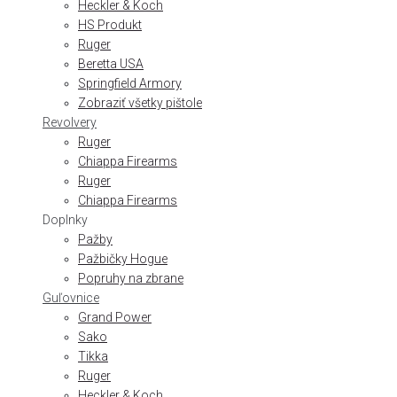
Heckler & Koch
HS Produkt
Ruger
Beretta USA
Springfield Armory
Zobraziť všetky pištole
Revolvery
Ruger
Chiappa Firearms
Ruger
Chiappa Firearms
Doplnky
Pažby
Pažbičky Hogue
Popruhy na zbrane
Guľovnice
Grand Power
Sako
Tikka
Ruger
Heckler & Koch