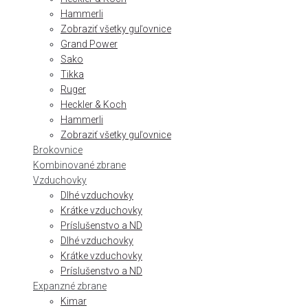
Hammerli
Zobraziť všetky guľovnice
Grand Power
Sako
Tikka
Ruger
Heckler & Koch
Hammerli
Zobraziť všetky guľovnice
Brokovnice
Kombinované zbrane
Vzduchovky
Dlhé vzduchovky
Krátke vzduchovky
Príslušenstvo a ND
Dlhé vzduchovky
Krátke vzduchovky
Príslušenstvo a ND
Expanzné zbrane
Kimar