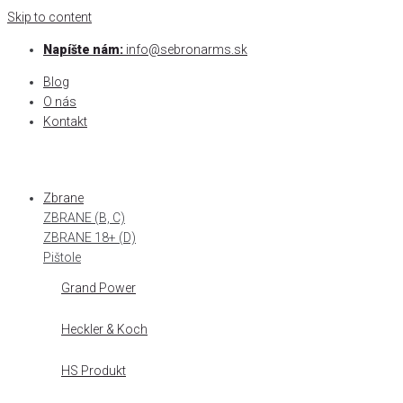
Skip to content
Napíšte nám:
info@sebronarms.sk
Blog
O nás
Kontakt
Zbrane
ZBRANE (B, C)
ZBRANE 18+ (D)
Pištole
Grand Power
Heckler & Koch
HS Produkt