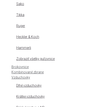
Sako
Tikka
Ruger
Heckler & Koch
Hammerli
Zobraziť všetky guľovnice
Brokovnice
Kombinované zbrane
Vzduchovky
Dlhé vzduchovky
Krátke vzduchovky