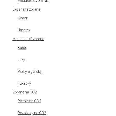
Príslušenstvo a ND
Expanzné zbrane
Kimar
Umarex
Mechanické zbrane
Kuše
Luky
Praky a guličky
Fúkačky
Zbrane na CO2
Pištole na CO2
Revolvery na CO2