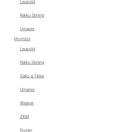
Leupold
Nikko Stirling
Umarex
Montáže
Leupold
Nikko Stirling
Sako a Tikka
Umarex
Weaver
ZKM
Rusan