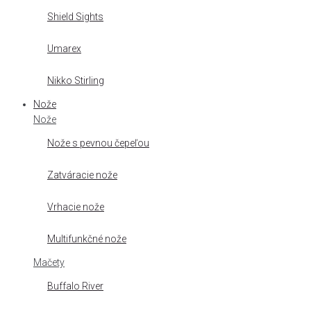
Shield Sights
Umarex
Nikko Stirling
Nože
Nože
Nože s pevnou čepeľou
Zatváracie nože
Vrhacie nože
Multifunkčné nože
Mačety
Buffalo River