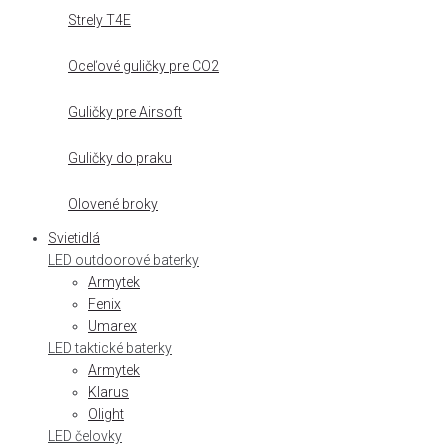
Strely T4E
Oceľové guličky pre CO2
Guličky pre Airsoft
Guličky do praku
Olovené broky
Svietidlá
LED outdoorové baterky
Armytek
Fenix
Umarex
LED taktické baterky
Armytek
Klarus
Olight
LED čelovky