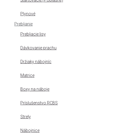
Štartovacie (Poplašné)
Plynové
Prebíjanie
Prebíjacie lisy
Dávkovanie prachu
Držiaky nábojníc
Matrice
Boxy na náboje
Príslušenstvo RCBS
Strely
Nábojnice