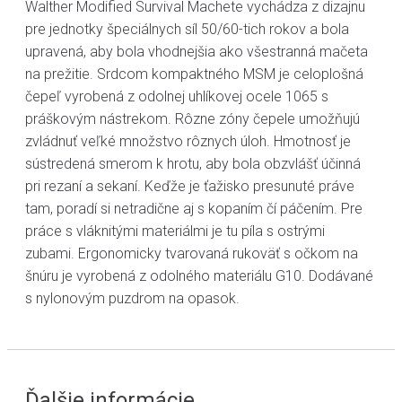
Walther Modified Survival Machete vychádza z dizajnu
pre jednotky špeciálnych síl 50/60-tich rokov a bola
upravená, aby bola vhodnejšia ako všestranná mačeta
na prežitie. Srdcom kompaktného MSM je celoplošná
čepeľ vyrobená z odolnej uhlíkovej ocele 1065 s
práškovým nástrekom. Rôzne zóny čepele umožňujú
zvládnuť veľké množstvo rôznych úloh. Hmotnosť je
sústredená smerom k hrotu, aby bola obzvlášť účinná
pri rezaní a sekaní. Keďže je ťažisko presunuté práve
tam, poradí si netradične aj s kopaním čí páčením. Pre
práce s vláknitými materiálmi je tu píla s ostrými
zubami. Ergonomicky tvarovaná rukoväť s očkom na
šnúru je vyrobená z odolného materiálu G10. Dodávané
s nylonovým puzdrom na opasok.
Ďalšie informácie