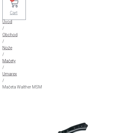
Cart
Úvod
/
Obchod
/
Nože
/
Mačety
/
Umarex
/
Mačeta Walther MSM