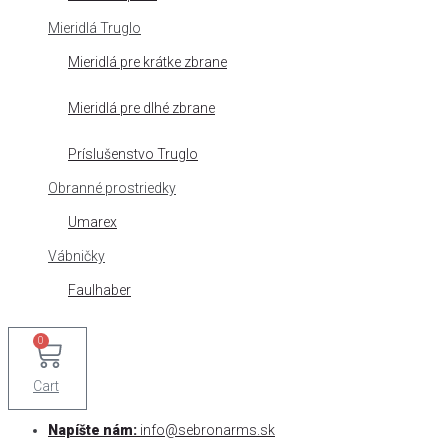
Mieridlá Truglo
Mieridlá pre krátke zbrane
Mieridlá pre dlhé zbrane
Príslušenstvo Truglo
Obranné prostriedky
Umarex
Vábničky
Faulhaber
0
Cart
Napíšte nám:
info@sebronarms.sk