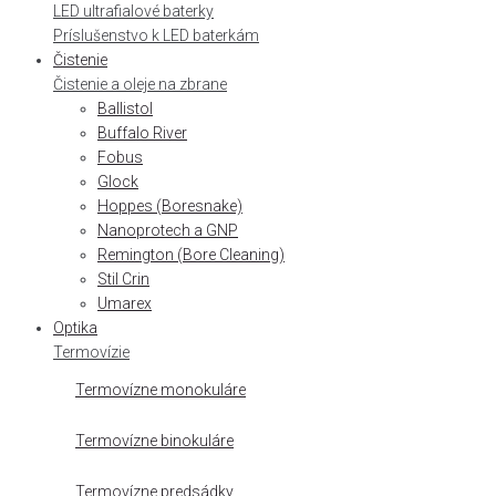
LED ultrafialové baterky
Príslušenstvo k LED baterkám
Čistenie
Čistenie a oleje na zbrane
Ballistol
Buffalo River
Fobus
Glock
Hoppes (Boresnake)
Nanoprotech a GNP
Remington (Bore Cleaning)
Stil Crin
Umarex
Optika
Termovízie
Termovízne monokuláre
Termovízne binokuláre
Termovízne predsádky