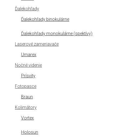
Ďalekohľady
Ďalekohľady binokulárne
Ďalekohľady monokulárne (spektívy)
Laserové zameriavače
Umarex
Nočné videnie
Prísvity
Fotopasce
Braun
Kolimátory
Vortex
Holosun