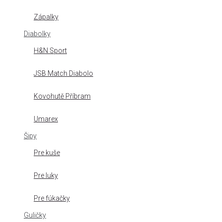
Zápalky
Diabolky
H&N Sport
JSB Match Diabolo
Kovohutě Příbram
Umarex
Šipy
Pre kuše
Pre luky
Pre fúkačky
Guličky