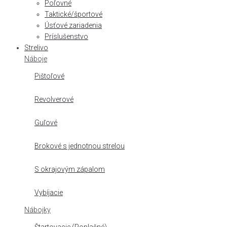
Poľovné
Taktické/športové
Úsťové zariadenia
Príslušenstvo
Strelivo
Náboje
Pištoľové
Revolverové
Guľové
Brokové s jednotnou strelou
S okrajovým zápalom
Vybíjacie
Nábojky