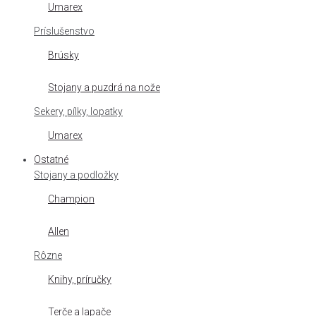
Umarex
Príslušenstvo
Brúsky
Stojany a puzdrá na nože
Sekery, pílky, lopatky
Umarex
Ostatné
Stojany a podložky
Champion
Allen
Rôzne
Knihy, príručky
Terče a lapače