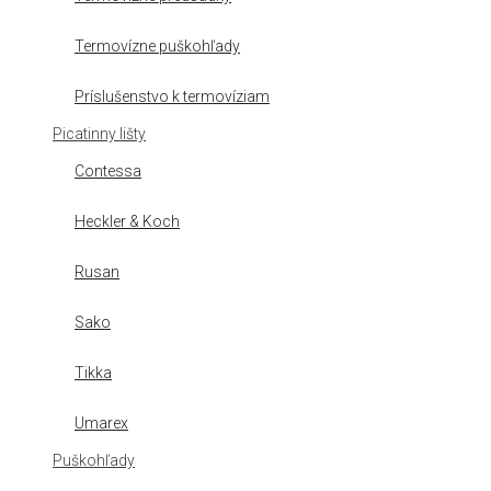
Termovízne puškohľady
Príslušenstvo k termovíziam
Picatinny lišty
Contessa
Heckler & Koch
Rusan
Sako
Tikka
Umarex
Puškohľady