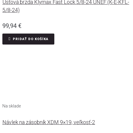
Úsťová brzda Klymax Fast Lock 5/8-24 UNEF (K-E-KFL-
5/8-24)
99,94
€
PRIDAŤ DO KOŠÍKA
Na sklade
Návlek na zásobník XDM 9×19, veľkosť-2