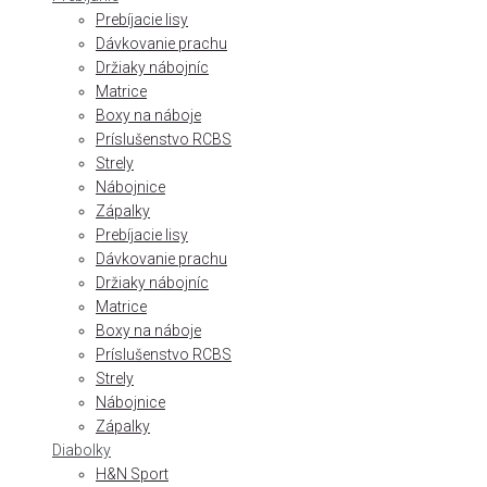
Prebíjacie lisy
Dávkovanie prachu
Držiaky nábojníc
Matrice
Boxy na náboje
Príslušenstvo RCBS
Strely
Nábojnice
Zápalky
Prebíjacie lisy
Dávkovanie prachu
Držiaky nábojníc
Matrice
Boxy na náboje
Príslušenstvo RCBS
Strely
Nábojnice
Zápalky
Diabolky
H&N Sport