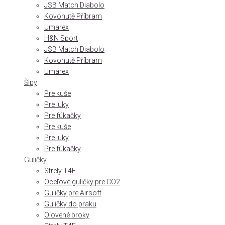
JSB Match Diabolo
Kovohutě Příbram
Umarex
H&N Sport
JSB Match Diabolo
Kovohutě Příbram
Umarex
Šipy
Pre kuše
Pre luky
Pre fúkačky
Pre kuše
Pre luky
Pre fúkačky
Guličky
Strely T4E
Oceľové guličky pre CO2
Guličky pre Airsoft
Guličky do praku
Olovené broky