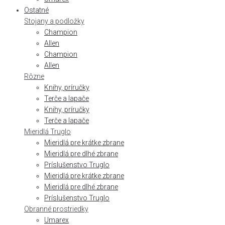
Ostatné
Stojany a podložky
Champion
Allen
Champion
Allen
Rôzne
Knihy, príručky
Terče a lapače
Knihy, príručky
Terče a lapače
Mieridlá Truglo
Mieridlá pre krátke zbrane
Mieridlá pre dlhé zbrane
Príslušenstvo Truglo
Mieridlá pre krátke zbrane
Mieridlá pre dlhé zbrane
Príslušenstvo Truglo
Obranné prostriedky
Umarex