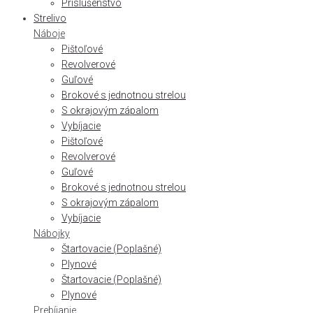
Príslušenstvo
Strelivo
Náboje
Pištoľové
Revolverové
Guľové
Brokové s jednotnou strelou
S okrajovým zápalom
Vybíjacie
Pištoľové
Revolverové
Guľové
Brokové s jednotnou strelou
S okrajovým zápalom
Vybíjacie
Nábojky
Štartovacie (Poplašné)
Plynové
Štartovacie (Poplašné)
Plynové
Prebíjanie