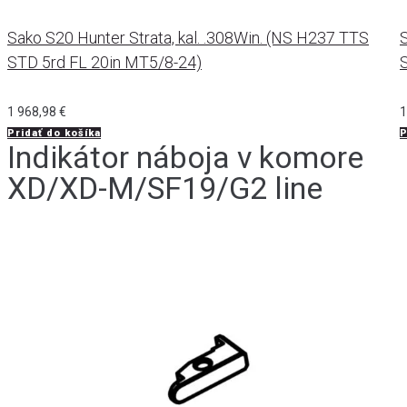
Sako S20 Hunter Strata, kal. .308Win. (NS H237 TTS
S
STD 5rd FL 20in MT5/8-24)
1 968,98
€
1
Pridať do košíka
P
Indikátor náboja v komore
XD/XD-M/SF19/G2 line