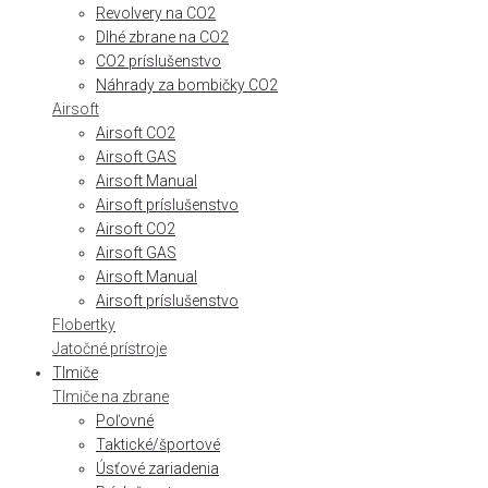
Revolvery na CO2
Dlhé zbrane na CO2
CO2 príslušenstvo
Náhrady za bombičky CO2
Airsoft
Airsoft CO2
Airsoft GAS
Airsoft Manual
Airsoft príslušenstvo
Airsoft CO2
Airsoft GAS
Airsoft Manual
Airsoft príslušenstvo
Flobertky
Jatočné prístroje
Tlmiče
Tlmiče na zbrane
Poľovné
Taktické/športové
Úsťové zariadenia