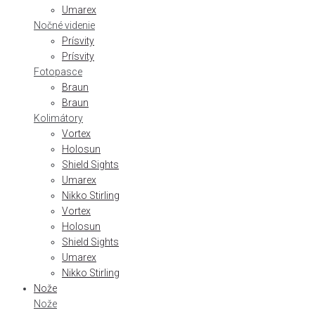
Umarex
Nočné videnie
Prísvity
Prísvity
Fotopasce
Braun
Braun
Kolimátory
Vortex
Holosun
Shield Sights
Umarex
Nikko Stirling
Vortex
Holosun
Shield Sights
Umarex
Nikko Stirling
Nože
Nože