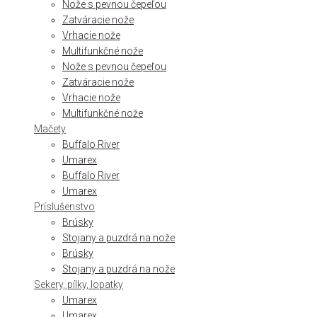
Nože s pevnou čepeľou
Zatváracie nože
Vrhacie nože
Multifunkčné nože
Nože s pevnou čepeľou
Zatváracie nože
Vrhacie nože
Multifunkčné nože
Mačety
Buffalo River
Umarex
Buffalo River
Umarex
Príslušenstvo
Brúsky
Stojany a puzdrá na nože
Brúsky
Stojany a puzdrá na nože
Sekery, pílky, lopatky
Umarex
Umarex