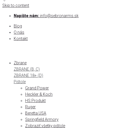
0
0
Skip to content
Napíšte nám:
info@sebronarms.sk
Blog
O nás
Kontakt
Zbrane
ZBRANE (B, C)
ZBRANE 18+ (D)
Pištole
Grand Power
Heckler & Koch
HS Produkt
Ruger
Beretta USA
Springfield Armory
Zobraziť všetky pištole