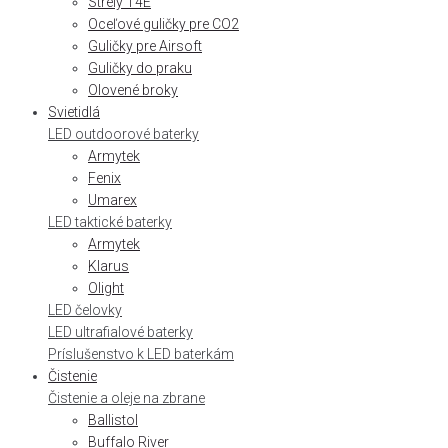
Strely T4E
Oceľové guličky pre CO2
Guličky pre Airsoft
Guličky do praku
Olovené broky
Svietidlá
LED outdoorové baterky
Armytek
Fenix
Umarex
LED taktické baterky
Armytek
Klarus
Olight
LED čelovky
LED ultrafialové baterky
Príslušenstvo k LED baterkám
Čistenie
Čistenie a oleje na zbrane
Ballistol
Buffalo River