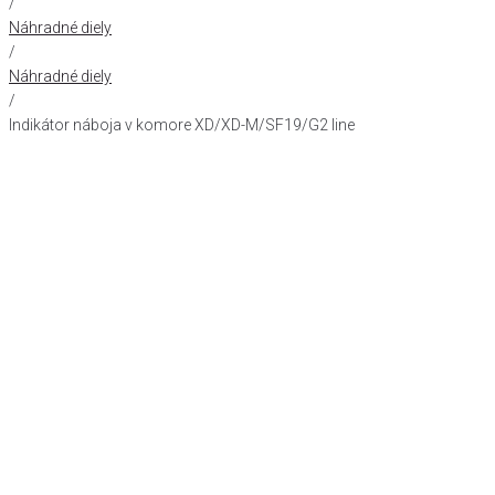
/
Náhradné diely
/
Náhradné diely
/
Indikátor náboja v komore XD/XD-M/SF19/G2 line