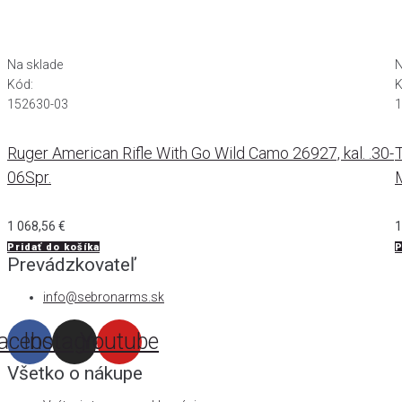
Na sklade
N
Kód:
K
152630-03
1
Ruger American Rifle With Go Wild Camo 26927, kal. .30-
T
06Spr.
1 068,56
€
1
Pridať do košíka
P
Prevádzkovateľ
info@sebronarms.sk
acebook
Instagram
Youtube
Všetko o nákupe