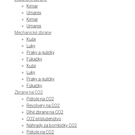
Kimar
Umarex
Kimar
Umarex
Mechanické zbrane
Kuše
Luky
Praky a guličky
Fúkačky
Kuše
Luky
Praky a guličky
Fúkačky
Zbrane na CO2
Pištole na CO2
Revolvery na CO2
Dlhé zbrane na CO2
CO2 príslušenstvo
Náhrady za bombičky CO2
Pištole na CO2