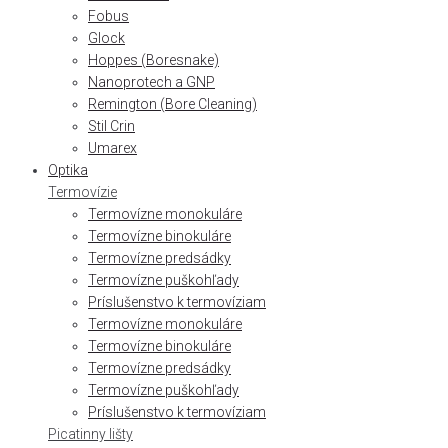
Fobus
Glock
Hoppes (Boresnake)
Nanoprotech a GNP
Remington (Bore Cleaning)
Stil Crin
Umarex
Optika
Termovízie
Termovízne monokuláre
Termovízne binokuláre
Termovízne predsádky
Termovízne puškohľady
Príslušenstvo k termovíziam
Termovízne monokuláre
Termovízne binokuláre
Termovízne predsádky
Termovízne puškohľady
Príslušenstvo k termovíziam
Picatinny lišty