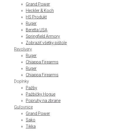
Grand Power
Heckler & Koch
HS Produkt
Ruger
Beretta USA
Springfield Armory
Zobraziť všetky pištole
Revolvery
Ruger
Chiappa Firearms
Ruger
Chiappa Firearms
Doplnky
Pažby
Pažbičky Hogue
Popruhy na zbrane
Guľovnice
Grand Power
Sako
Tikka