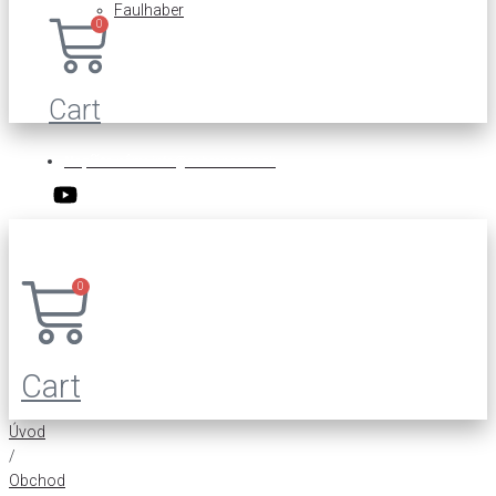
Faulhaber
0
Cart
Napíšte nám:
info@sebronarms.sk
0
Cart
Úvod
/
Obchod