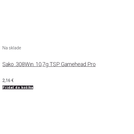
Na sklade
Sako .308Win. 10,7g TSP Gamehead Pro
2,16
€
Pridať do košíka