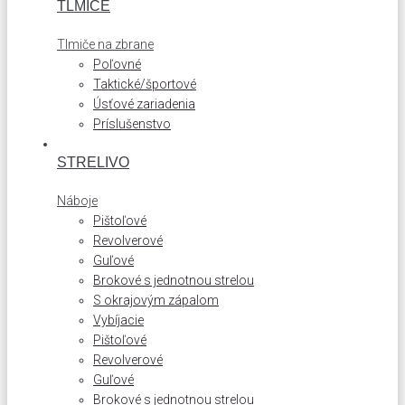
TLMIČE
Tlmiče na zbrane
Poľovné
Taktické/športové
Úsťové zariadenia
Príslušenstvo
STRELIVO
Náboje
Pištoľové
Revolverové
Guľové
Brokové s jednotnou strelou
S okrajovým zápalom
Vybíjacie
Pištoľové
Revolverové
Guľové
Brokové s jednotnou strelou