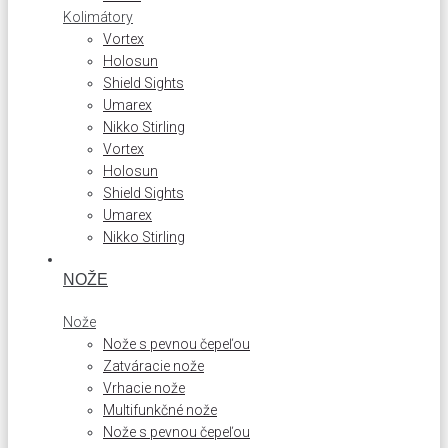
Kolimátory
Vortex
Holosun
Shield Sights
Umarex
Nikko Stirling
Vortex
Holosun
Shield Sights
Umarex
Nikko Stirling
NOŽE
Nože
Nože s pevnou čepeľou
Zatváracie nože
Vrhacie nože
Multifunkčné nože
Nože s pevnou čepeľou