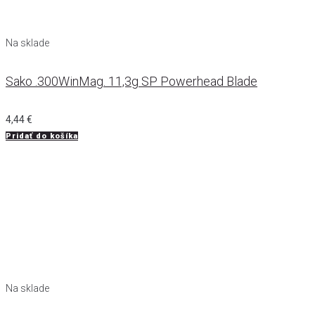
Na sklade
Sako .300WinMag. 11,3g SP Powerhead Blade
4,44
€
Pridať do košíka
Na sklade