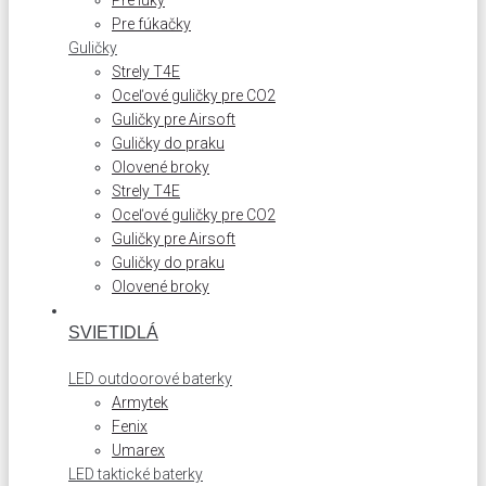
Pre luky
Pre fúkačky
Guličky
Strely T4E
Oceľové guličky pre CO2
Guličky pre Airsoft
Guličky do praku
Olovené broky
Strely T4E
Oceľové guličky pre CO2
Guličky pre Airsoft
Guličky do praku
Olovené broky
SVIETIDLÁ
LED outdoorové baterky
Armytek
Fenix
Umarex
LED taktické baterky