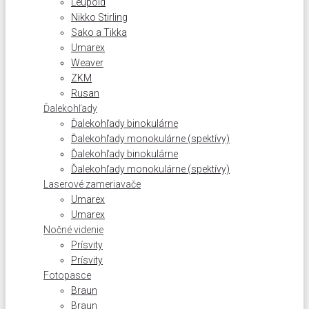
Leupold
Nikko Stirling
Sako a Tikka
Umarex
Weaver
ZKM
Rusan
Ďalekohľady
Ďalekohľady binokulárne
Ďalekohľady monokulárne (spektívy)
Ďalekohľady binokulárne
Ďalekohľady monokulárne (spektívy)
Laserové zameriavače
Umarex
Umarex
Nočné videnie
Prísvity
Prísvity
Fotopasce
Braun
Braun