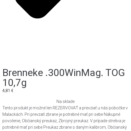
Brenneke .300WinMag. TOG
10,7g
4,81
€
Na sklade
Tento produkt je možné len REZERVOVAŤ a prevziať u nás pobočke v
Malackách. Pri prevzatí zbrane je potrebné mať pri sebe Nákupné
povolenie, Občianský preukaz, Zbrojný preukaz. V prípade streliva je
potrebné mať pri sebe Preukaz zbrane s daným kalibrom, Občianský