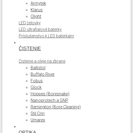
Armytek
Klarus
Olight
LED čelovky
LED ultrafialové baterky
Príslušenstvo k LED baterkám
ČISTENIE
Čistenie a oleje na zbrane
Ballistol
Buffalo River
Fobus
Glock
Hoppes (Boresnake)
Nanoprotech a GNP
Remington (Bore Cleaning)
Stil Crin
Umarex
OPTIKA