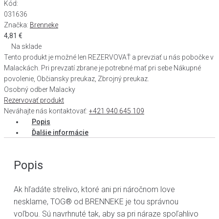
Kód:
031636
Značka:
Brenneke
4,81
€
Na sklade
Tento produkt je možné len REZERVOVAŤ a prevziať u nás pobočke v
Malackách. Pri prevzatí zbrane je potrebné mať pri sebe Nákupné
povolenie, Občiansky preukaz, Zbrojný preukaz.
Osobný odber Malacky
Rezervovať produkt
Neváhajte nás kontaktovať:
+421 940 645 109
Popis
Ďalšie informácie
Popis
Ak hľadáte strelivo, ktoré ani pri náročnom love
nesklame, TOG® od BRENNEKE je tou správnou
voľbou. Sú navrhnuté tak, aby sa pri náraze spoľahlivo