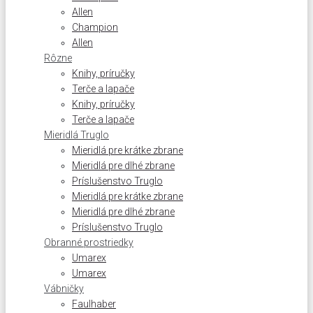
Allen
Champion
Allen
Rôzne
Knihy, príručky
Terče a lapače
Knihy, príručky
Terče a lapače
Mieridlá Truglo
Mieridlá pre krátke zbrane
Mieridlá pre dlhé zbrane
Príslušenstvo Truglo
Mieridlá pre krátke zbrane
Mieridlá pre dlhé zbrane
Príslušenstvo Truglo
Obranné prostriedky
Umarex
Umarex
Vábničky
Faulhaber