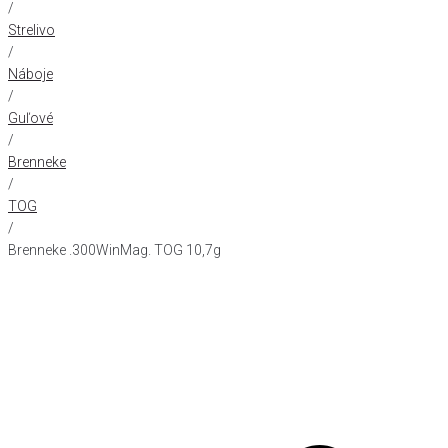
/
Strelivo
/
Náboje
/
Guľové
/
Brenneke
/
TOG
/
Brenneke .300WinMag. TOG 10,7g