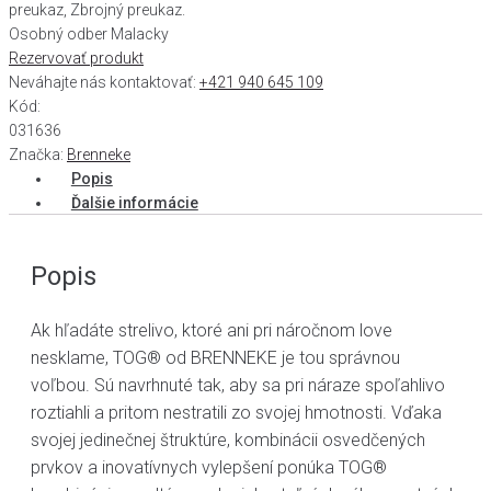
preukaz, Zbrojný preukaz.
Osobný odber Malacky
Rezervovať produkt
Neváhajte nás kontaktovať:
+421 940 645 109
Kód:
031636
Značka:
Brenneke
Popis
Ďalšie informácie
Popis
Ak hľadáte strelivo, ktoré ani pri náročnom love
nesklame, TOG® od BRENNEKE je tou správnou
voľbou. Sú navrhnuté tak, aby sa pri náraze spoľahlivo
roztiahli a pritom nestratili zo svojej hmotnosti. Vďaka
svojej jedinečnej štruktúre, kombinácii osvedčených
prvkov a inovatívnych vylepšení ponúka TOG®