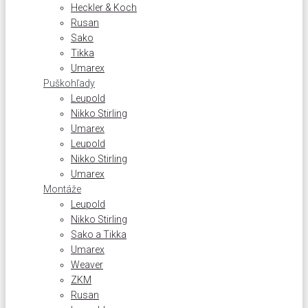
Heckler & Koch
Rusan
Sako
Tikka
Umarex
Puškohľady
Leupold
Nikko Stirling
Umarex
Leupold
Nikko Stirling
Umarex
Montáže
Leupold
Nikko Stirling
Sako a Tikka
Umarex
Weaver
ZKM
Rusan