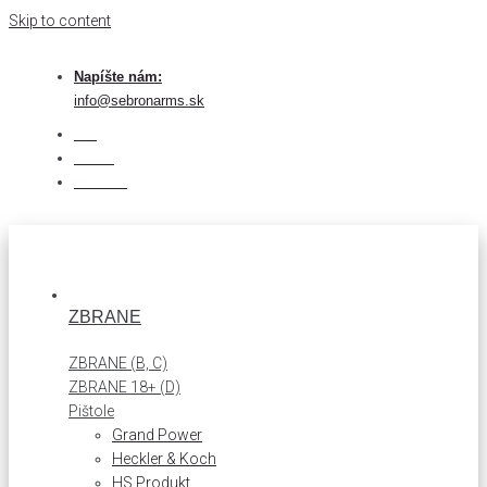
Skip to content
Napíšte nám:
info@sebronarms.sk
Blog
O nás
Kontakt
ZBRANE
ZBRANE (B, C)
ZBRANE 18+ (D)
Pištole
Grand Power
Heckler & Koch
HS Produkt