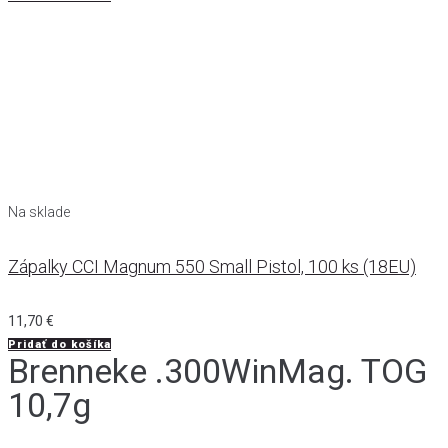
Na sklade
Zápalky CCI Magnum 550 Small Pistol, 100 ks (18EU)
11,70
€
Pridať do košíka
Brenneke .300WinMag. TOG
10,7g