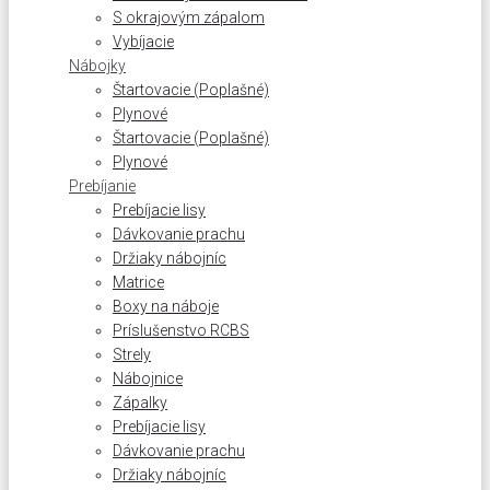
S okrajovým zápalom
Vybíjacie
Nábojky
Štartovacie (Poplašné)
Plynové
Štartovacie (Poplašné)
Plynové
Prebíjanie
Prebíjacie lisy
Dávkovanie prachu
Držiaky nábojníc
Matrice
Boxy na náboje
Príslušenstvo RCBS
Strely
Nábojnice
Zápalky
Prebíjacie lisy
Dávkovanie prachu
Držiaky nábojníc