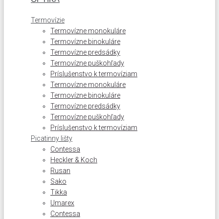
Termovízie
Termovízne monokuláre
Termovízne binokuláre
Termovízne predsádky
Termovízne puškohľady
Príslušenstvo k termovíziam
Termovízne monokuláre
Termovízne binokuláre
Termovízne predsádky
Termovízne puškohľady
Príslušenstvo k termovíziam
Picatinny lišty
Contessa
Heckler & Koch
Rusan
Sako
Tikka
Umarex
Contessa