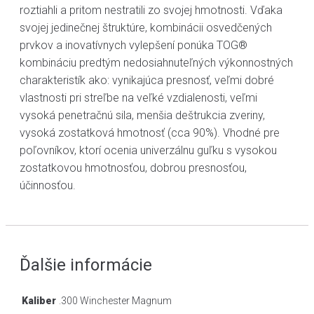
roztiahli a pritom nestratili zo svojej hmotnosti. Vďaka
svojej jedinečnej štruktúre, kombinácii osvedčených
prvkov a inovatívnych vylepšení ponúka TOG®
kombináciu predtým nedosiahnuteľných výkonnostných
charakteristík ako: vynikajúca presnosť, veľmi dobré
vlastnosti pri streľbe na veľké vzdialenosti, veľmi
vysoká penetračnú sila, menšia deštrukcia zveriny,
vysoká zostatková hmotnosť (cca 90%). Vhodné pre
poľovníkov, ktorí ocenia univerzálnu guľku s vysokou
zostatkovou hmotnosťou, dobrou presnosťou,
účinnosťou.
Ďalšie informácie
Kaliber
.300 Winchester Magnum