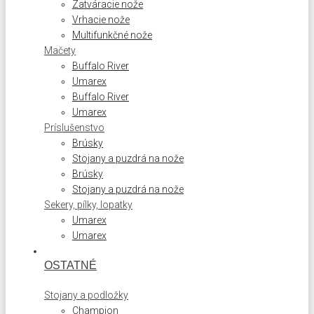
Zatváracie nože
Vrhacie nože
Multifunkčné nože
Mačety
Buffalo River
Umarex
Buffalo River
Umarex
Príslušenstvo
Brúsky
Stojany a puzdrá na nože
Brúsky
Stojany a puzdrá na nože
Sekery, pílky, lopatky
Umarex
Umarex
OSTATNÉ
Stojany a podložky
Champion