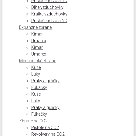
Príslušenstvo a ND
Dlhé vzduchovky
Krátke vzduchovky
Príslušenstvo a ND
Expanzné zbrane
Kimar
Umarex
Kimar
Umarex
Mechanické zbrane
Kuše
Luky
Praky a guličky
Fúkačky
Kuše
Luky
Praky a guličky
Fúkačky
Zbrane na CO2
Pištole na CO2
Revolvery na CO2