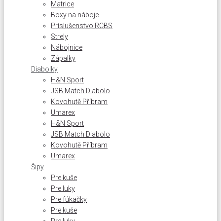
Matrice
Boxy na náboje
Príslušenstvo RCBS
Strely
Nábojnice
Zápalky
Diabolky
H&N Sport
JSB Match Diabolo
Kovohutě Příbram
Umarex
H&N Sport
JSB Match Diabolo
Kovohutě Příbram
Umarex
Šipy
Pre kuše
Pre luky
Pre fúkačky
Pre kuše