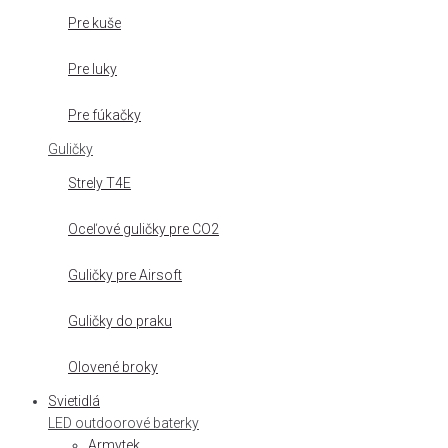
Pre kuše
Pre luky
Pre fúkačky
Guličky
Strely T4E
Oceľové guličky pre CO2
Guličky pre Airsoft
Guličky do praku
Olovené broky
Svietidlá
LED outdoorové baterky
Armytek