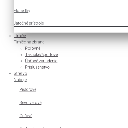
Flobertky
Jatočné prístroje
Tlmiče
Tlmiče na zbrane
Poľovné
Taktické/športové
Úsťové zariadenia
Príslušenstvo
Strelivo
Náboje
Pištoľové
Revolverové
Guľové