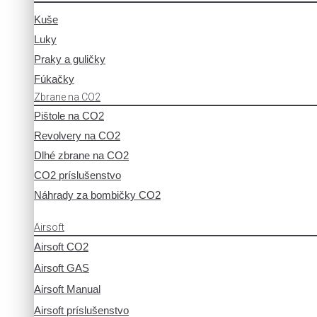
Kuše
Luky
Praky a guličky
Fúkačky
Zbrane na CO2
Pištole na CO2
Revolvery na CO2
Dlhé zbrane na CO2
CO2 príslušenstvo
Náhrady za bombičky CO2
Airsoft
Airsoft CO2
Airsoft GAS
Airsoft Manual
Airsoft príslušenstvo