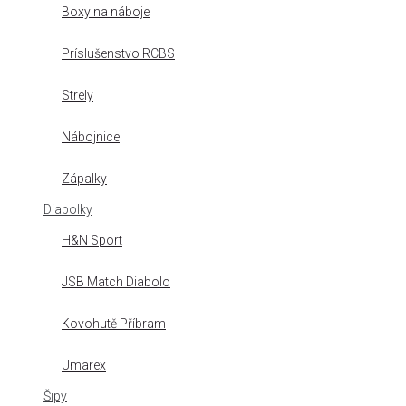
Boxy na náboje
Príslušenstvo RCBS
Strely
Nábojnice
Zápalky
Diabolky
H&N Sport
JSB Match Diabolo
Kovohutě Příbram
Umarex
Šipy