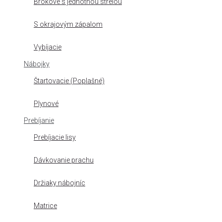
Brokové s jednotnou strelou
S okrajovým zápalom
Vybíjacie
Nábojky
Štartovacie (Poplašné)
Plynové
Prebíjanie
Prebíjacie lisy
Dávkovanie prachu
Držiaky nábojníc
Matrice