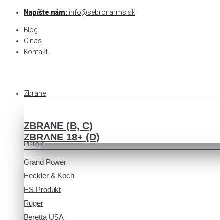
Skip
Napíšte nám:
info@sebronarms.sk
to
Blog
content
O nás
Kontakt
Zbrane
ZBRANE (B, C)
ZBRANE 18+ (D)
Pištole
Grand Power
Heckler & Koch
HS Produkt
Ruger
Beretta USA