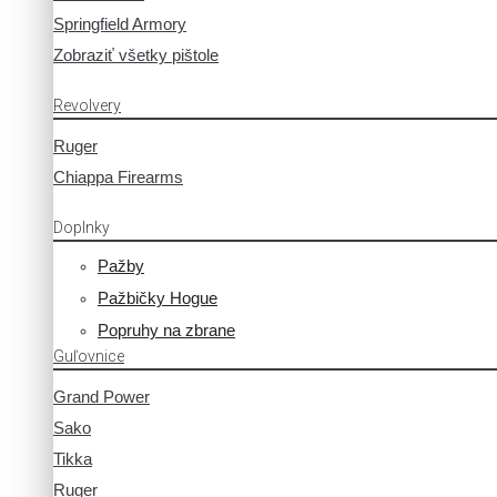
Springfield Armory
Zobraziť všetky pištole
Revolvery
Ruger
Chiappa Firearms
Doplnky
Pažby
Pažbičky Hogue
Popruhy na zbrane
Guľovnice
Grand Power
Sako
Tikka
Ruger