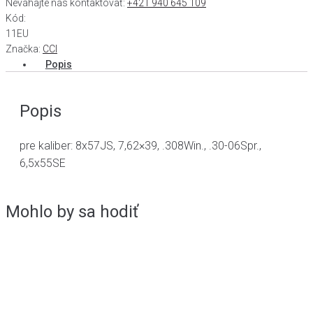
Neváhajte nás kontaktovať:
+421 940 645 109
Kód:
11EU
Značka:
CCI
Popis
Popis
pre kaliber: 8x57JS, 7,62×39, .308Win., .30-06Spr.,
6,5x55SE
Mohlo by sa hodiť