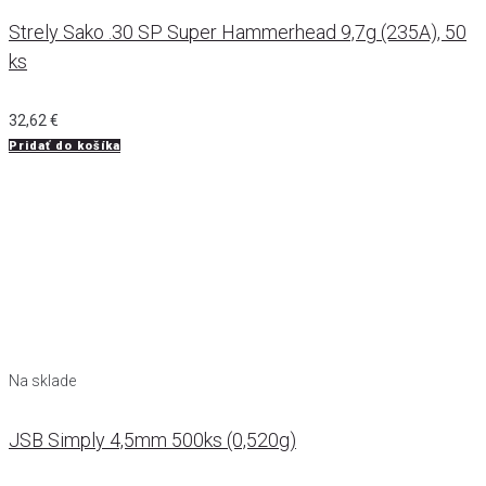
Strely Sako .30 SP Super Hammerhead 9,7g (235A), 50
ks
32,62
€
Pridať do košíka
Na sklade
JSB Simply 4,5mm 500ks (0,520g)