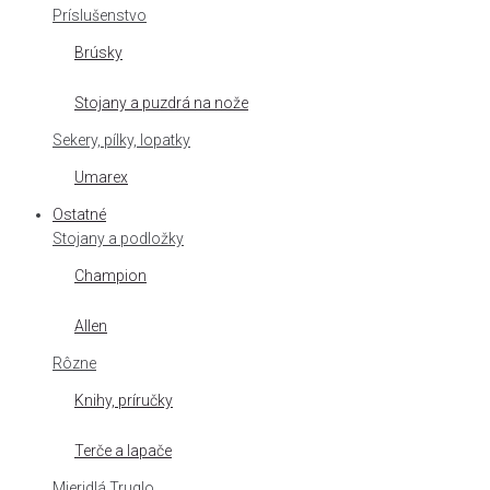
Príslušenstvo
Brúsky
Stojany a puzdrá na nože
Sekery, pílky, lopatky
Umarex
Ostatné
Stojany a podložky
Champion
Allen
Rôzne
Knihy, príručky
Terče a lapače
Mieridlá Truglo