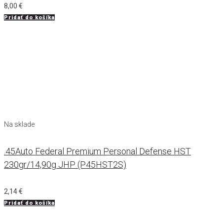
8,00
€
Pridať do košíka
Na sklade
.45Auto Federal Premium Personal Defense HST
230gr/14,90g JHP (P45HST2S)
2,14
€
Pridať do košíka