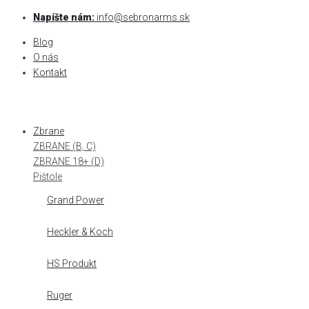
Skip
Napíšte nám:
info@sebronarms.sk
to
Blog
content
O nás
Kontakt
Zbrane
ZBRANE (B, C)
ZBRANE 18+ (D)
Pištole
Grand Power
Heckler & Koch
HS Produkt
Ruger