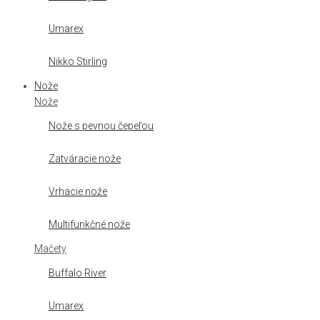
Umarex
Nikko Stirling
Nože
Nože
Nože s pevnou čepeľou
Zatváracie nože
Vrhacie nože
Multifunkčné nože
Mačety
Buffalo River
Umarex