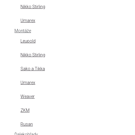
Nikko Stirling
Umarex
Montáže
Leupold
Nikko Stirling
Sako a Tikka
Umarex
Weaver
ZKM
Rusan
Ďalekohľady