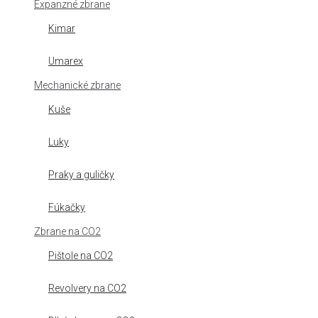
Expanzné zbrane
Kimar
Umarex
Mechanické zbrane
Kuše
Luky
Praky a guličky
Fúkačky
Zbrane na CO2
Pištole na CO2
Revolvery na CO2