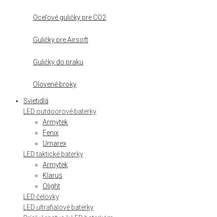
Oceľové guličky pre CO2
Guličky pre Airsoft
Guličky do praku
Olovené broky
Svietidlá
LED outdoorové baterky
Armytek
Fenix
Umarex
LED taktické baterky
Armytek
Klarus
Olight
LED čelovky
LED ultrafialové baterky