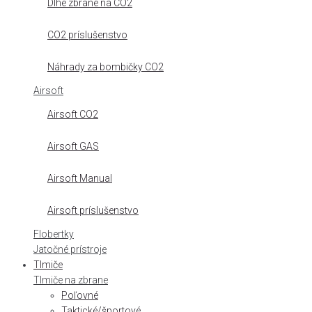
Dlhé zbrane na CO2
CO2 príslušenstvo
Náhrady za bombičky CO2
Airsoft
Airsoft CO2
Airsoft GAS
Airsoft Manual
Airsoft príslušenstvo
Flobertky
Jatočné prístroje
Tlmiče
Tlmiče na zbrane
Poľovné
Taktické/športové