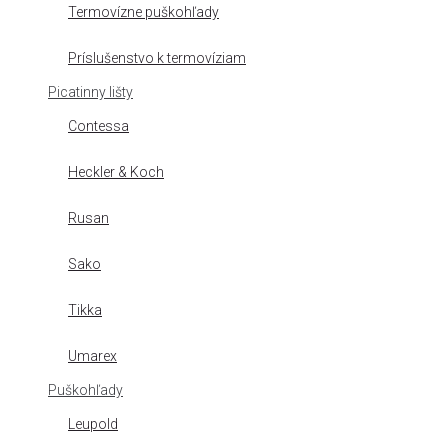
Termovízne puškohľady
Príslušenstvo k termovíziam
Picatinny lišty
Contessa
Heckler & Koch
Rusan
Sako
Tikka
Umarex
Puškohľady
Leupold