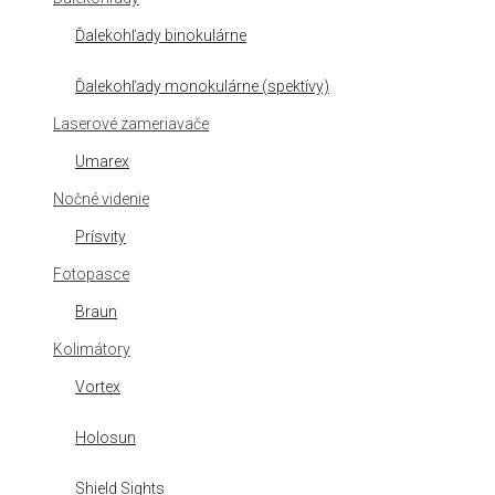
Ďalekohľady binokulárne
Ďalekohľady monokulárne (spektívy)
Laserové zameriavače
Umarex
Nočné videnie
Prísvity
Fotopasce
Braun
Kolimátory
Vortex
Holosun
Shield Sights