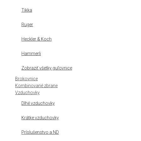
Tikka
Ruger
Heckler & Koch
Hammerli
Zobraziť všetky guľovnice
Brokovnice
Kombinované zbrane
Vzduchovky
Dlhé vzduchovky
Krátke vzduchovky
Príslušenstvo a ND