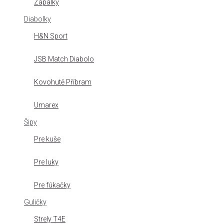
Zápalky
Diabolky
H&N Sport
JSB Match Diabolo
Kovohutě Příbram
Umarex
Šipy
Pre kuše
Pre luky
Pre fúkačky
Guličky
Strely T4E