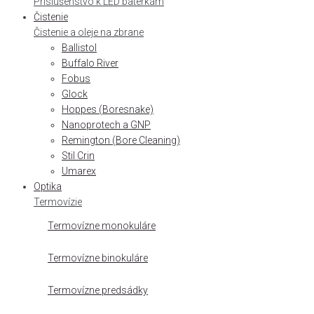
Príslušenstvo k LED baterkám
Čistenie
Čistenie a oleje na zbrane
Ballistol
Buffalo River
Fobus
Glock
Hoppes (Boresnake)
Nanoprotech a GNP
Remington (Bore Cleaning)
Stil Crin
Umarex
Optika
Termovízie
Termovízne monokuláre
Termovízne binokuláre
Termovízne predsádky