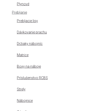
Plynové
Prebíjanie
Prebíjacie lisy
Dávkovanie prachu
Držiaky nábojníc
Matrice
Boxy na náboje
Príslušenstvo RCBS
Strely
Nábojnice