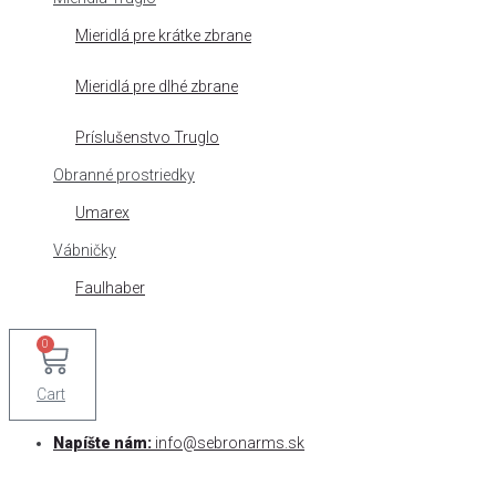
Mieridlá pre krátke zbrane
Mieridlá pre dlhé zbrane
Príslušenstvo Truglo
Obranné prostriedky
Umarex
Vábničky
Faulhaber
0
Cart
Napíšte nám:
info@sebronarms.sk