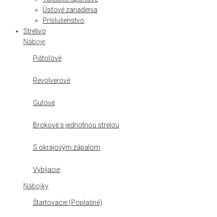
Úsťové zariadenia
Príslušenstvo
Strelivo
Náboje
Pištoľové
Revolverové
Guľové
Brokové s jednotnou strelou
S okrajovým zápalom
Vybíjacie
Nábojky
Štartovacie (Poplašné)