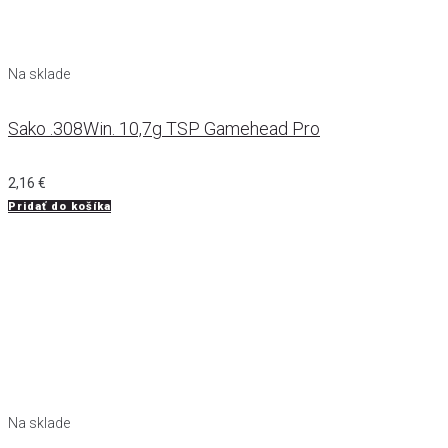
Na sklade
Sako .308Win. 10,7g TSP Gamehead Pro
2,16
€
Pridať do košíka
Na sklade