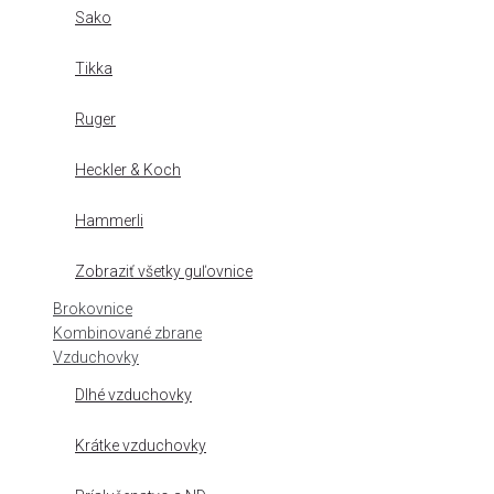
Sako
Tikka
Ruger
Heckler & Koch
Hammerli
Zobraziť všetky guľovnice
Brokovnice
Kombinované zbrane
Vzduchovky
Dlhé vzduchovky
Krátke vzduchovky