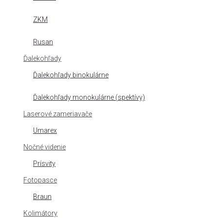
ZKM
Rusan
Ďalekohľady
Ďalekohľady binokulárne
Ďalekohľady monokulárne (spektívy)
Laserové zameriavače
Umarex
Nočné videnie
Prísvity
Fotopasce
Braun
Kolimátory