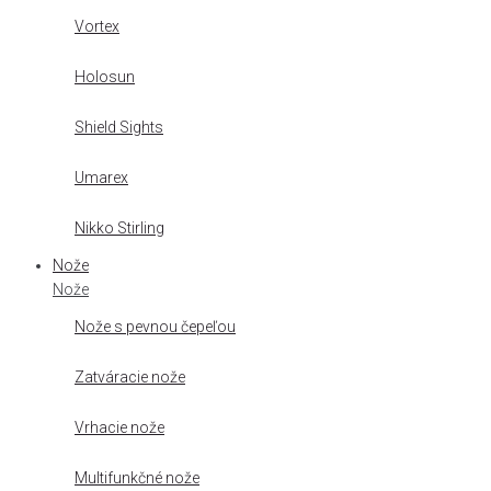
Vortex
Holosun
Shield Sights
Umarex
Nikko Stirling
Nože
Nože
Nože s pevnou čepeľou
Zatváracie nože
Vrhacie nože
Multifunkčné nože