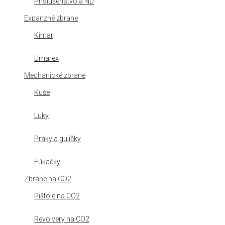
Príslušenstvo a ND
Expanzné zbrane
Kimar
Umarex
Mechanické zbrane
Kuše
Luky
Praky a guličky
Fúkačky
Zbrane na CO2
Pištole na CO2
Revolvery na CO2