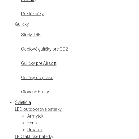
Pre fúkačky
Guličky
Strely T4E
Oceľové guličky pre CO2
Guličky pre Airsoft
Guličky do praku
Olovené broky
Svietidlá
LED outdoorové baterky
Armytek
Fenix
Umarex
LED taktické baterky