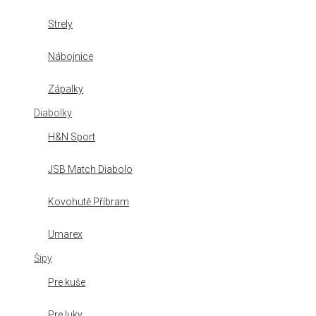
Strely
Nábojnice
Zápalky
Diabolky
H&N Sport
JSB Match Diabolo
Kovohutě Příbram
Umarex
Šipy
Pre kuše
Pre luky