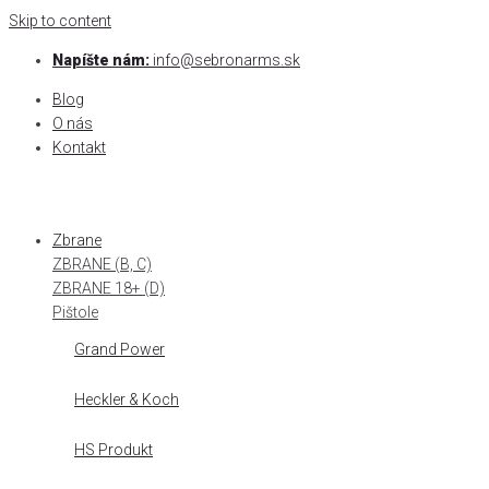
Skip to content
Napíšte nám:
info@sebronarms.sk
Blog
O nás
Kontakt
Zbrane
ZBRANE (B, C)
ZBRANE 18+ (D)
Pištole
Grand Power
Heckler & Koch
HS Produkt