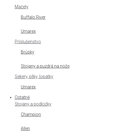
Mačety
Buffalo River
Umarex
Príslušenstvo
Brúsky
Stojany a puzdrá na nože
Sekery, pílky, lopatky
Umarex
Ostatné
Stojany a podložky
Champion
Allen