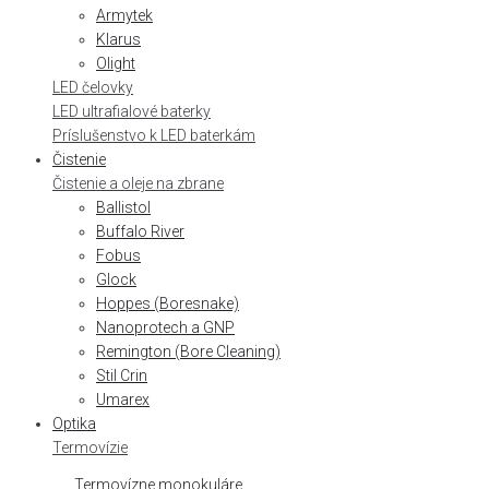
Armytek
Klarus
Olight
LED čelovky
LED ultrafialové baterky
Príslušenstvo k LED baterkám
Čistenie
Čistenie a oleje na zbrane
Ballistol
Buffalo River
Fobus
Glock
Hoppes (Boresnake)
Nanoprotech a GNP
Remington (Bore Cleaning)
Stil Crin
Umarex
Optika
Termovízie
Termovízne monokuláre