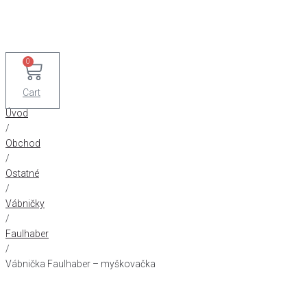
0
Cart
Úvod
/
Obchod
/
Ostatné
/
Vábničky
/
Faulhaber
/
Vábnička Faulhaber – myškovačka