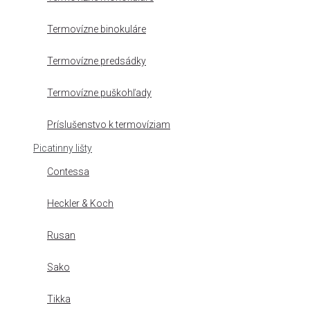
Termovízne binokuláre
Termovízne predsádky
Termovízne puškohľady
Príslušenstvo k termovíziam
Picatinny lišty
Contessa
Heckler & Koch
Rusan
Sako
Tikka