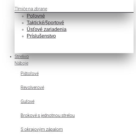
Tlmiče na zbrane
Poľovné
Taktické/športové
Úsťové zariadenia
Príslušenstvo
Strelivo
Náboje
Pištoľové
Revolverové
Guľové
Brokové s jednotnou strelou
S okrajovým zápalom