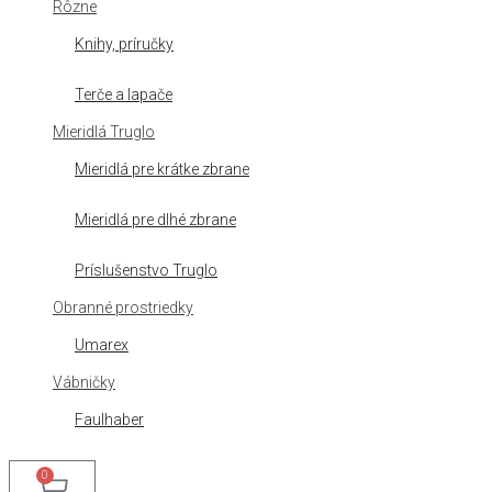
Rôzne
Knihy, príručky
Terče a lapače
Mieridlá Truglo
Mieridlá pre krátke zbrane
Mieridlá pre dlhé zbrane
Príslušenstvo Truglo
Obranné prostriedky
Umarex
Vábničky
Faulhaber
0