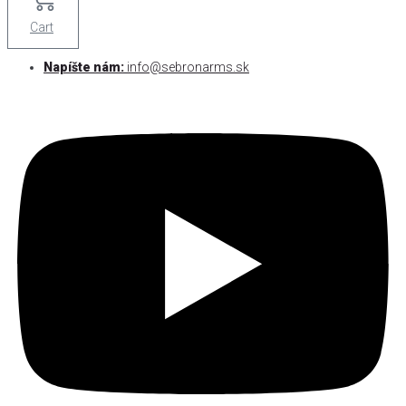
Cart
Napíšte nám:
info@sebronarms.sk