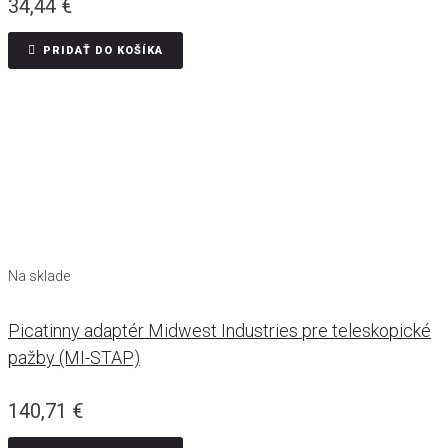
34,44
€
PRIDAŤ DO KOŠÍKA
Na sklade
Picatinny adaptér Midwest Industries pre teleskopické
pažby (MI-STAP)
140,71
€