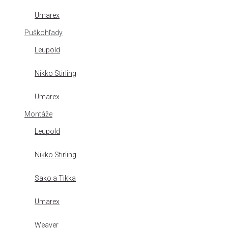
Umarex
Puškohľady
Leupold
Nikko Stirling
Umarex
Montáže
Leupold
Nikko Stirling
Sako a Tikka
Umarex
Weaver