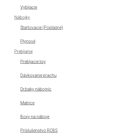
Vybíjacie
Nábojky
Štartovacie (Poplašné)
Plynové
Prebíjanie
Prebíjacie lisy
Dávkovanie prachu
Držiaky nábojníc
Matrice
Boxy na náboje
Príslušenstvo RCBS