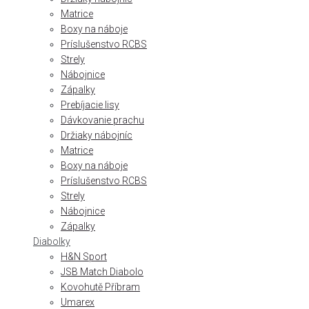
Matrice
Boxy na náboje
Príslušenstvo RCBS
Strely
Nábojnice
Zápalky
Prebíjacie lisy
Dávkovanie prachu
Držiaky nábojníc
Matrice
Boxy na náboje
Príslušenstvo RCBS
Strely
Nábojnice
Zápalky
Diabolky
H&N Sport
JSB Match Diabolo
Kovohutě Příbram
Umarex