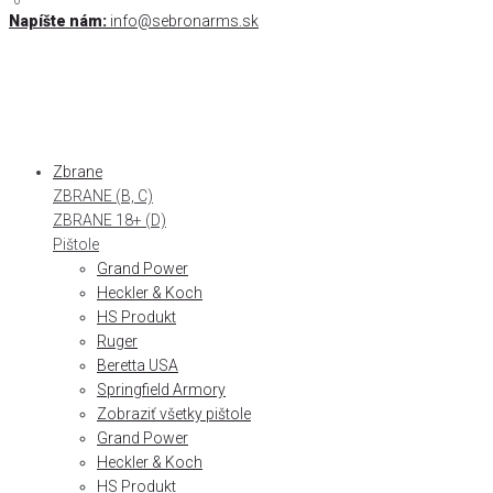
0
0
Skip
Napíšte nám:
info@sebronarms.sk
to
content
Zbrane
ZBRANE (B, C)
ZBRANE 18+ (D)
Pištole
Grand Power
Heckler & Koch
HS Produkt
Ruger
Beretta USA
Springfield Armory
Zobraziť všetky pištole
Grand Power
Heckler & Koch
HS Produkt