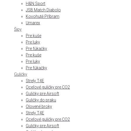
H&N Sport
JSB Match Diabolo
Kovohutě Příbram
Umarex
Šipy
Pre kuše
Pre luky
Pre fúkačky
Pre kuše
Pre luky
Pre fúkačky
Guličky
Strely T4E
Oceľové guličky pre CO2
Guličky pre Airsoft
Guličky do praku
Olovené broky
Strely T4E
Oceľové guličky pre CO2
Guličky pre Airsoft