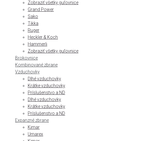
Zobraziť všetky guľovnice
Grand Power
Sako
Tikka
Ruger
Heckler & Koch
Hammerli
Zobraziť všetky guľovnice
Brokovnice
Kombinované zbrane
Vzduchovky
Dlhé vzduchovky
Krátke vzduchovky
Príslušenstvo a ND
Dlhé vzduchovky
Krátke vzduchovky
Príslušenstvo a ND
Expanzné zbrane
Kimar
Umarex