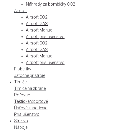
Náhrady za bombičky CO2
Airsoft
Airsoft CO2
Airsoft GAS
Airsoft Manual
Airsoft príslušenstvo
Airsoft CO2
Airsoft GAS
Airsoft Manual
Airsoft príslušenstvo
Flobertky
Jatočné prístroje
Tlmiče
Tlmiče na zbrane
Poľovné
Taktické/športové
Úsťové zariadenia
Príslušenstvo
Strelivo
Náboje