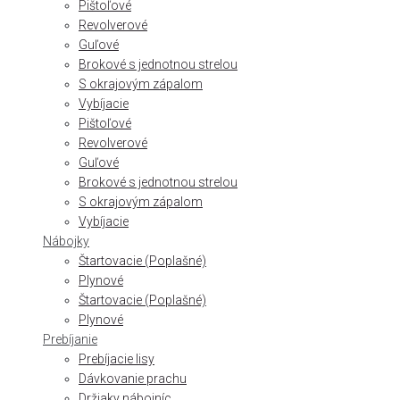
Pištoľové
Revolverové
Guľové
Brokové s jednotnou strelou
S okrajovým zápalom
Vybíjacie
Pištoľové
Revolverové
Guľové
Brokové s jednotnou strelou
S okrajovým zápalom
Vybíjacie
Nábojky
Štartovacie (Poplašné)
Plynové
Štartovacie (Poplašné)
Plynové
Prebíjanie
Prebíjacie lisy
Dávkovanie prachu
Držiaky nábojníc