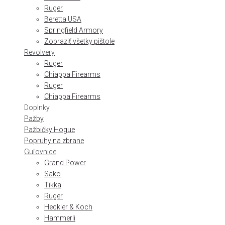
Ruger
Beretta USA
Springfield Armory
Zobraziť všetky pištole
Revolvery
Ruger
Chiappa Firearms
Ruger
Chiappa Firearms
Doplnky
Pažby
Pažbičky Hogue
Popruhy na zbrane
Guľovnice
Grand Power
Sako
Tikka
Ruger
Heckler & Koch
Hammerli