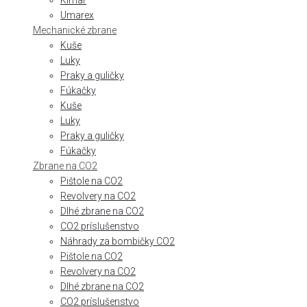
Kimar
Umarex
Mechanické zbrane
Kuše
Luky
Praky a guličky
Fúkačky
Kuše
Luky
Praky a guličky
Fúkačky
Zbrane na CO2
Pištole na CO2
Revolvery na CO2
Dlhé zbrane na CO2
CO2 príslušenstvo
Náhrady za bombičky CO2
Pištole na CO2
Revolvery na CO2
Dlhé zbrane na CO2
CO2 príslušenstvo