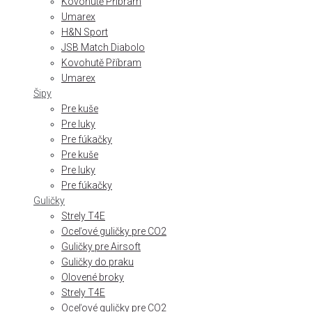
Kovohutě Příbram
Umarex
H&N Sport
JSB Match Diabolo
Kovohutě Příbram
Umarex
Šipy
Pre kuše
Pre luky
Pre fúkačky
Pre kuše
Pre luky
Pre fúkačky
Guličky
Strely T4E
Oceľové guličky pre CO2
Guličky pre Airsoft
Guličky do praku
Olovené broky
Strely T4E
Oceľové guličky pre CO2