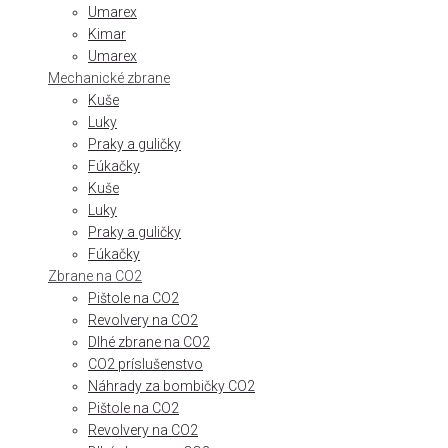
Umarex
Kimar
Umarex
Mechanické zbrane
Kuše
Luky
Praky a guličky
Fúkačky
Kuše
Luky
Praky a guličky
Fúkačky
Zbrane na CO2
Pištole na CO2
Revolvery na CO2
Dlhé zbrane na CO2
CO2 príslušenstvo
Náhrady za bombičky CO2
Pištole na CO2
Revolvery na CO2