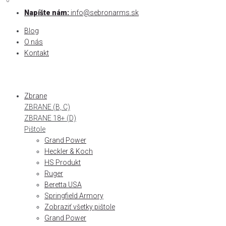
0
0
Skip
Napíšte nám:
info@sebronarms.sk
to
Blog
content
O nás
Kontakt
Zbrane
ZBRANE (B, C)
ZBRANE 18+ (D)
Pištole
Grand Power
Heckler & Koch
HS Produkt
Ruger
Beretta USA
Springfield Armory
Zobraziť všetky pištole
Grand Power