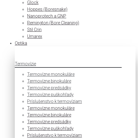
Glock
Hoppes (Boresnake)
Nanoprotech a GNP
Remington (Bore Cleaning)
Stil Crin
Umarex
Optika
Termovízie
Termovízne monokuláre
Termovízne binokuláre
Termovízne predsádky
Termovízne puškohľady
Príslušenstvo k termovíziam
Termovízne monokuláre
Termovízne binokuláre
Termovízne predsádky
Termovízne puškohľady
Príslušenstvo k termovíziam