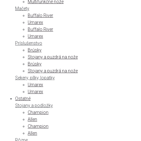
Multifunkčné nože
Mačety
Buffalo River
Umarex
Buffalo River
Umarex
Príslušenstvo
Brúsky
Stojany a puzdrá na nože
Brúsky
Stojany a puzdrá na nože
Sekery, pílky, lopatky
Umarex
Umarex
Ostatné
Stojany a podložky
Champion
Allen
Champion
Allen
Rôzne