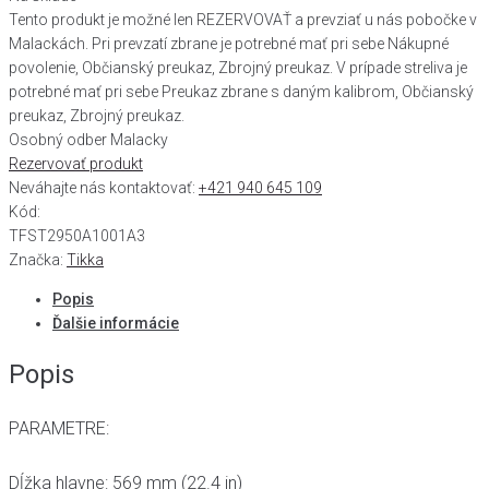
Tento produkt je možné len REZERVOVAŤ a prevziať u nás pobočke v
Malackách. Pri prevzatí zbrane je potrebné mať pri sebe Nákupné
povolenie, Občianský preukaz, Zbrojný preukaz. V prípade streliva je
potrebné mať pri sebe Preukaz zbrane s daným kalibrom, Občianský
preukaz, Zbrojný preukaz.
Osobný odber Malacky
Rezervovať produkt
Neváhajte nás kontaktovať:
+421 940 645 109
Kód:
TFST2950A1001A3
Značka:
Tikka
Popis
Ďalšie informácie
Popis
PARAMETRE:
Dĺžka hlavne: 569 mm (22.4 in)