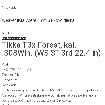
Na sklade
Weaver lišta Voere LBW/S16 dvojdielna
63,16
€
Pridať do košíka
Tikka T3x Forest, kal.
.308Win. (WS ST 3rd 22.4 in)
Kód:
TFST2950A1001A3
Značka:
Tikka
1 623,60
€
Na sklade
Tento produkt je možné len REZERVOVAŤ a prevziať u nás pobočke v
Malackách. Pri prevzatí zbrane je potrebné mať pri sebe Nákupné
povolenie, Občiansky preukaz, Zbrojný preukaz.