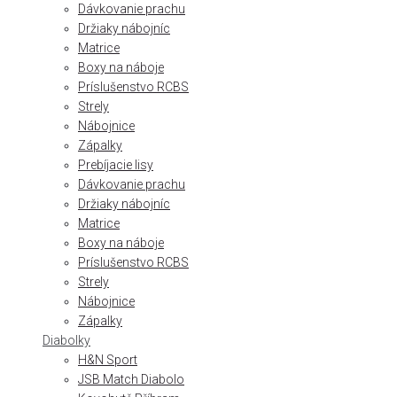
Dávkovanie prachu
Držiaky nábojníc
Matrice
Boxy na náboje
Príslušenstvo RCBS
Strely
Nábojnice
Zápalky
Prebíjacie lisy
Dávkovanie prachu
Držiaky nábojníc
Matrice
Boxy na náboje
Príslušenstvo RCBS
Strely
Nábojnice
Zápalky
Diabolky
H&N Sport
JSB Match Diabolo