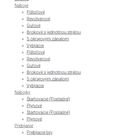
Náboje
Pištoľové
Revolverové
Guľové
Brokové s jednotnou strelou
S okrajovým zápalom
Vybíjacie
Pištoľové
Revolverové
Guľové
Brokové s jednotnou strelou
S okrajovým zápalom
Vybíjacie
Nábojky
Štartovacie (Poplašné)
Plynové
Štartovacie (Poplašné)
Plynové
Prebíjanie
Prebíjacie lisy