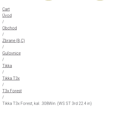
Cart
Úvod
/
Obchod
/
Zbrane (B,C)
/
Guľovnice
/
Tikka
/
Tikka T3x
/
T3x Forest
/
Tikka T3x Forest, kal. .308Win. (WS ST 3rd 22.4 in)