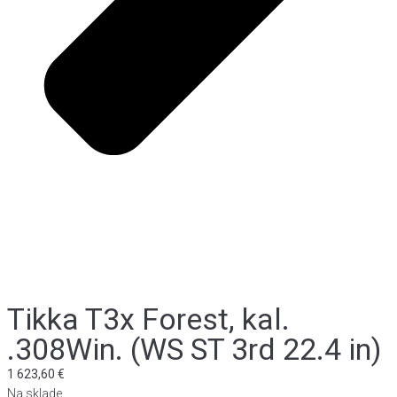
Tikka T3x Forest, kal.
.308Win. (WS ST 3rd 22.4 in)
1 623,60
€
Na sklade