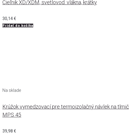
Cieľnik XD/XDM, svetlovod. vlákna, krátky
30,14
€
Pridať do košíka
Na sklade
Krúžok vymedzovací pre termoizolačný návlek na tlmič
MPS 45
39,98
€