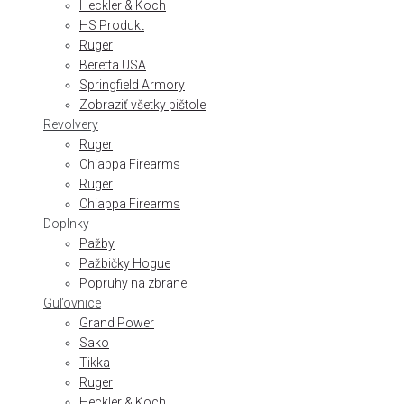
Heckler & Koch
HS Produkt
Ruger
Beretta USA
Springfield Armory
Zobraziť všetky pištole
Revolvery
Ruger
Chiappa Firearms
Ruger
Chiappa Firearms
Doplnky
Pažby
Pažbičky Hogue
Popruhy na zbrane
Guľovnice
Grand Power
Sako
Tikka
Ruger
Heckler & Koch