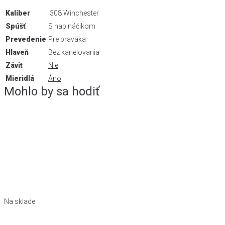
Kaliber
.308 Winchester
Spúšť
S napináčikom
Prevedenie
Pre praváka
Hlaveň
Bez kanelovania
Závit
Nie
Mieridlá
Áno
Mohlo by sa hodiť
Na sklade