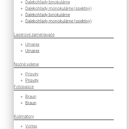
Ďalekohľady binokulárne
Ďalekohľady monokulárne (spektívy)
Ďalekohľady binokulárne
Ďalekohľady monokulárne (spektívy)
Laserové zameriavače
Umarex
Umarex
Nočné videnie
Prísvity
Prísvity
Fotopasce
Braun
Braun
Kolimátory
Vortex