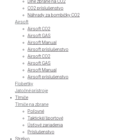
Dlhé zbrane na CO2
CO2 príslušenstvo
Náhrady za bombičky CO2
Airsoft
Airsoft CO2
Airsoft GAS
Airsoft Manual
Airsoft príslušenstvo
Airsoft CO2
Airsoft GAS
Airsoft Manual
Airsoft príslušenstvo
Flobertky
Jatočné prístroje
Tlmiče
Tlmiče na zbrane
Poľovné
Taktické/športové
Úsťové zariadenia
Príslušenstvo
Strelivo