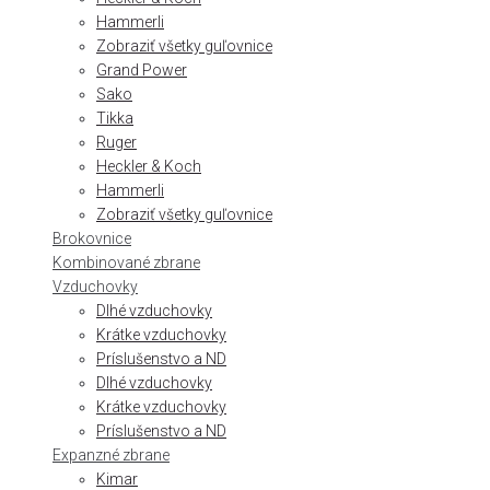
Hammerli
Zobraziť všetky guľovnice
Grand Power
Sako
Tikka
Ruger
Heckler & Koch
Hammerli
Zobraziť všetky guľovnice
Brokovnice
Kombinované zbrane
Vzduchovky
Dlhé vzduchovky
Krátke vzduchovky
Príslušenstvo a ND
Dlhé vzduchovky
Krátke vzduchovky
Príslušenstvo a ND
Expanzné zbrane
Kimar