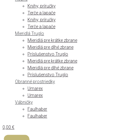
Knihy, príručky
Terče a lapače
Knihy, príručky
Terče a lapače
Mieridlá Truglo
Mieridlá pre krátke zbrane
Mieridlá pre dlhé zbrane
Príslušenstvo Truglo
Mieridlá pre krátke zbrane
Mieridlá pre dlhé zbrane
Príslušenstvo Truglo
Obranné prostriedky
Umarex
Umarex
Vábničky
Faulhaber
Faulhaber
0,00
€