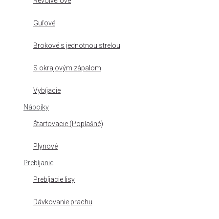
Revolverové
Guľové
Brokové s jednotnou strelou
S okrajovým zápalom
Vybíjacie
Nábojky
Štartovacie (Poplašné)
Plynové
Prebíjanie
Prebíjacie lisy
Dávkovanie prachu