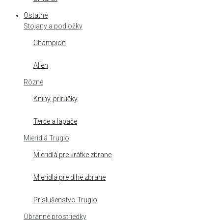
Ostatné
Stojany a podložky
Champion
Allen
Rôzne
Knihy, príručky
Terče a lapače
Mieridlá Truglo
Mieridlá pre krátke zbrane
Mieridlá pre dlhé zbrane
Príslušenstvo Truglo
Obranné prostriedky