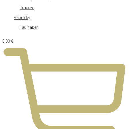
Umarex
Vábničky
Faulhaber
0,00
€