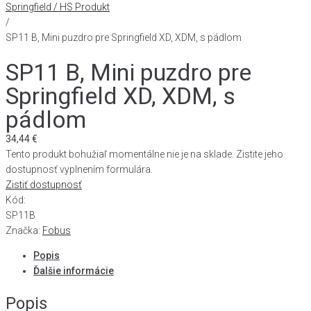
Springfield / HS Produkt
/
SP11 B, Mini puzdro pre Springfield XD, XDM, s pádlom
SP11 B, Mini puzdro pre
Springfield XD, XDM, s
pádlom
34,44
€
Tento produkt bohužiaľ momentálne nie je na sklade. Zistite jeho
dostupnosť vyplnením formulára.
Zistiť dostupnosť
Kód:
SP11B
Značka:
Fobus
Popis
Ďalšie informácie
Popis