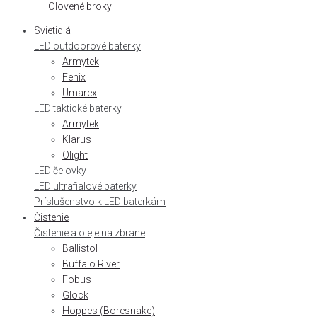
Olovené broky
Svietidlá
LED outdoorové baterky
Armytek
Fenix
Umarex
LED taktické baterky
Armytek
Klarus
Olight
LED čelovky
LED ultrafialové baterky
Príslušenstvo k LED baterkám
Čistenie
Čistenie a oleje na zbrane
Ballistol
Buffalo River
Fobus
Glock
Hoppes (Boresnake)