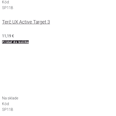
Kód:
SP11B
Terč UX Active Target 3
11,19
€
Pridať do košíka
Na sklade
Kód:
SP11B