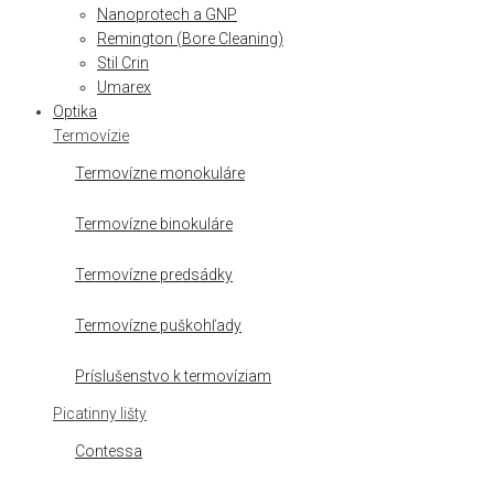
Nanoprotech a GNP
Remington (Bore Cleaning)
Stil Crin
Umarex
Optika
Termovízie
Termovízne monokuláre
Termovízne binokuláre
Termovízne predsádky
Termovízne puškohľady
Príslušenstvo k termovíziam
Picatinny lišty
Contessa