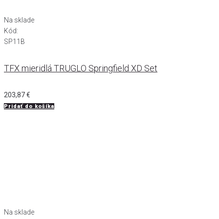
Na sklade
Kód:
SP11B
TFX mieridlá TRUGLO Springfield XD Set
203,87
€
Pridať do košíka
Na sklade