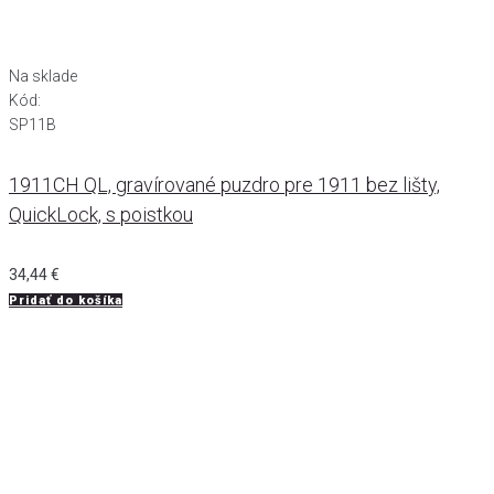
Na sklade
Kód:
SP11B
1911CH QL, gravírované puzdro pre 1911 bez lišty,
QuickLock, s poistkou
34,44
€
Pridať do košíka