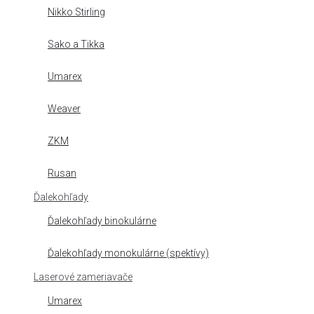
Nikko Stirling
Sako a Tikka
Umarex
Weaver
ZKM
Rusan
Ďalekohľady
Ďalekohľady binokulárne
Ďalekohľady monokulárne (spektívy)
Laserové zameriavače
Umarex