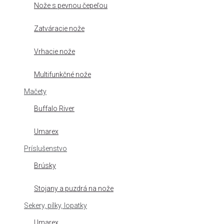
Nože s pevnou čepeľou
Zatváracie nože
Vrhacie nože
Multifunkčné nože
Mačety
Buffalo River
Umarex
Príslušenstvo
Brúsky
Stojany a puzdrá na nože
Sekery, pílky, lopatky
Umarex