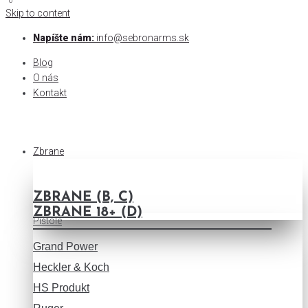
0
0
Skip to content
Napíšte nám:
info@sebronarms.sk
Blog
O nás
Kontakt
Zbrane
ZBRANE (B, C)
ZBRANE 18+ (D)
Pištole
Grand Power
Heckler & Koch
HS Produkt