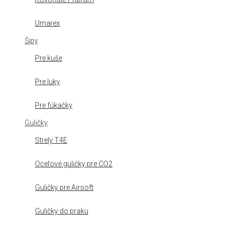
Umarex
Šipy
Pre kuše
Pre luky
Pre fúkačky
Guličky
Strely T4E
Oceľové guličky pre CO2
Guličky pre Airsoft
Guličky do praku