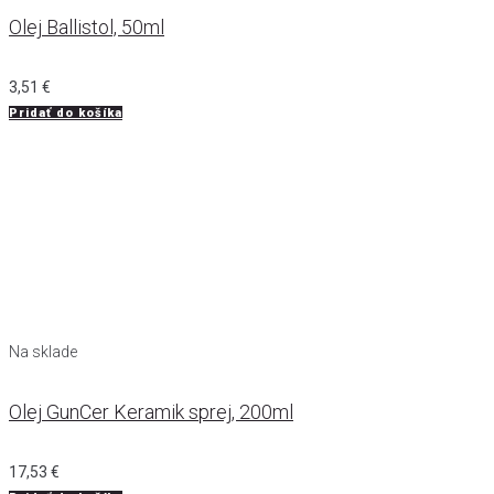
Olej Ballistol, 50ml
3,51
€
Pridať do košíka
Na sklade
Olej GunCer Keramik sprej, 200ml
17,53
€