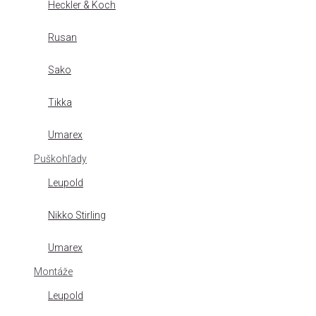
Heckler & Koch
Rusan
Sako
Tikka
Umarex
Puškohľady
Leupold
Nikko Stirling
Umarex
Montáže
Leupold