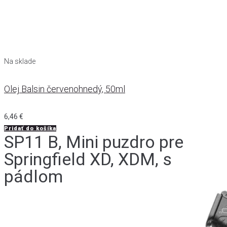
Na sklade
Olej Balsin červenohnedý, 50ml
6,46
€
Pridať do košíka
SP11 B, Mini puzdro pre
Springfield XD, XDM, s
pádlom