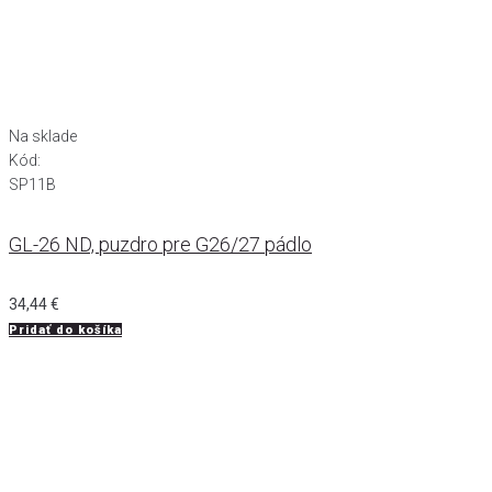
Na sklade
Kód:
SP11B
GL-26 ND, puzdro pre G26/27 pádlo
34,44
€
Pridať do košíka