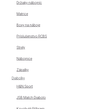
Držiaky nábojníc
Matrice
Boxy na náboje
Príslušenstvo RCBS
Strely
Nábojnice
Zápalky
Diabolky
H&N Sport
JSB Match Diabolo
Kovohutě Příbram