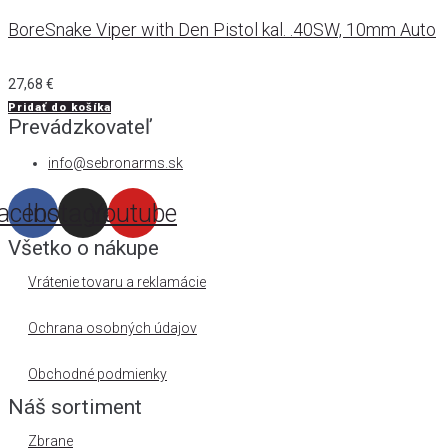
BoreSnake Viper with Den Pistol kal. .40SW, 10mm Auto
27,68
€
Pridať do košíka
Prevádzkovateľ
info@sebronarms.sk
acebook
Instagram
Youtube
Všetko o nákupe
Vrátenie tovaru a reklamácie
Ochrana osobných údajov
Obchodné podmienky
Náš sortiment
Zbrane