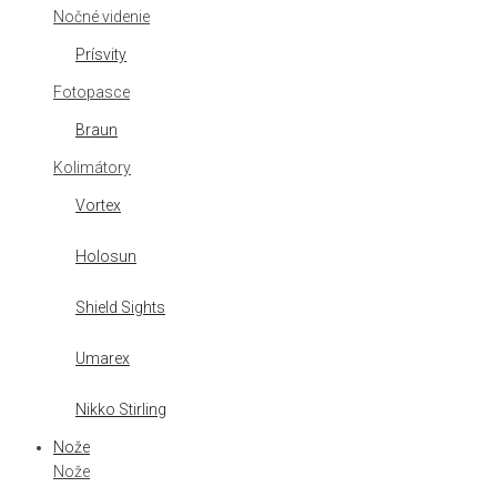
Nočné videnie
Prísvity
Fotopasce
Braun
Kolimátory
Vortex
Holosun
Shield Sights
Umarex
Nikko Stirling
Nože
Nože