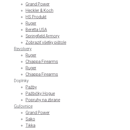
Grand Power
Heckler & Koch
HS Produkt
Ruger
Beretta USA
Springfield Armory
Zobraziť všetky pištole
Revolvery
Ruger
Chiappa Firearms
Ruger
Chiappa Firearms
Doplnky
Pažby
Pažbičky Hogue
Popruhy na zbrane
Guľovnice
Grand Power
Sako
Tikka