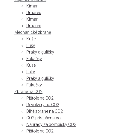
Kimar
Umarex
Kimar
Umarex
Mechanické zbrane
Kuše
Luky
Praky a guličky
Fúkačky
Kuše
Luky
Praky a guličky
Fúkačky
Zbrane na CO2
Pištole na CO2
Revolvery na CO2
Dlhé zbrane na CO2
CO2 príslušenstvo
Náhrady za bombičky CO2
Pištole na CO2