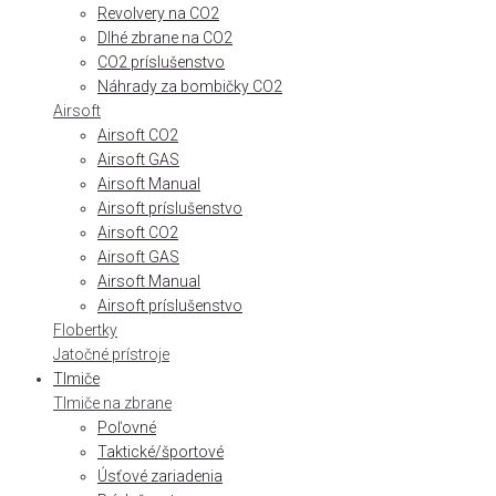
Revolvery na CO2
Dlhé zbrane na CO2
CO2 príslušenstvo
Náhrady za bombičky CO2
Airsoft
Airsoft CO2
Airsoft GAS
Airsoft Manual
Airsoft príslušenstvo
Airsoft CO2
Airsoft GAS
Airsoft Manual
Airsoft príslušenstvo
Flobertky
Jatočné prístroje
Tlmiče
Tlmiče na zbrane
Poľovné
Taktické/športové
Úsťové zariadenia