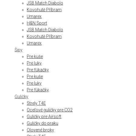
JSB Match Diabolo
Kovohutě Příbram
Umarex
H&N Sport
JSB Match Diabolo
Kovohutě Příbram
Umarex
Šipy
Pre kuše
Pre luky
Pre fúkačky
Pre kuše
Pre luky
Pre fúkačky
Guličky
Strely T4E
Oceľové guličky pre CO2
Guličky pre Airsoft
Guličky do praku
Olovené broky