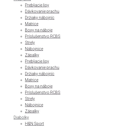
Prebíjacie lisy
Dávkovanie prachu
Držiaky nábojníc
Matrice
Boxy na náboje
Príslušenstvo RCBS
Strely
Nábojnice
Zápalky
Prebíjacie lisy
Dávkovanie prachu
Držiaky nábojníc
Matrice
Boxy na náboje
Príslušenstvo RCBS
Strely
Nábojnice
Zápalky
Diabolky
H&N Sport