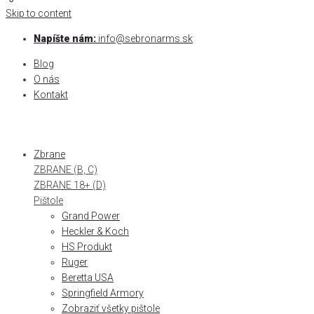
0
0
Skip to content
Napíšte nám:
info@sebronarms.sk
Blog
O nás
Kontakt
Zbrane
ZBRANE (B, C)
ZBRANE 18+ (D)
Pištole
Grand Power
Heckler & Koch
HS Produkt
Ruger
Beretta USA
Springfield Armory
Zobraziť všetky pištole