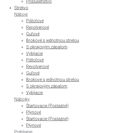
Príslušenstvo
Strelivo
Náboje
Pištoľové
Revolverové
Guľové
Brokové s jednotnou strelou
S okrajovým zápalom
Vybíjacie
Pištoľové
Revolverové
Guľové
Brokové s jednotnou strelou
S okrajovým zápalom
Vybíjacie
Nábojky
Štartovacie (Poplašné)
Plynové
Štartovacie (Poplašné)
Plynové
Prebíjanie