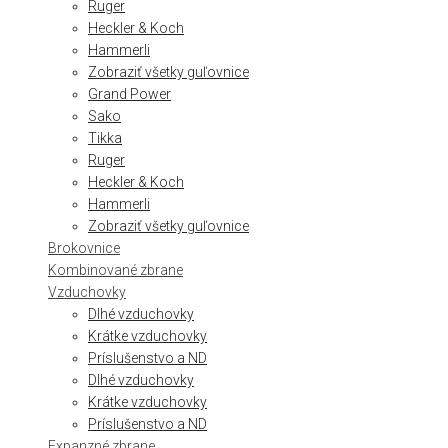
Ruger
Heckler & Koch
Hammerli
Zobraziť všetky guľovnice
Grand Power
Sako
Tikka
Ruger
Heckler & Koch
Hammerli
Zobraziť všetky guľovnice
Brokovnice
Kombinované zbrane
Vzduchovky
Dlhé vzduchovky
Krátke vzduchovky
Príslušenstvo a ND
Dlhé vzduchovky
Krátke vzduchovky
Príslušenstvo a ND
Expanzné zbrane