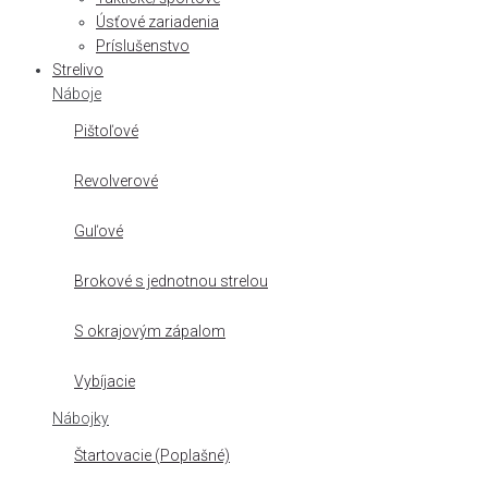
Úsťové zariadenia
Príslušenstvo
Strelivo
Náboje
Pištoľové
Revolverové
Guľové
Brokové s jednotnou strelou
S okrajovým zápalom
Vybíjacie
Nábojky
Štartovacie (Poplašné)