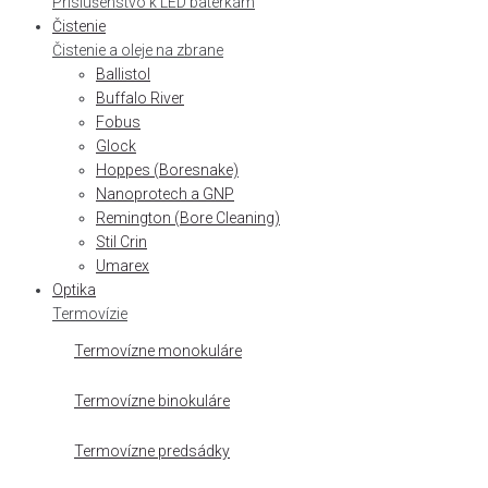
Príslušenstvo k LED baterkám
Čistenie
Čistenie a oleje na zbrane
Ballistol
Buffalo River
Fobus
Glock
Hoppes (Boresnake)
Nanoprotech a GNP
Remington (Bore Cleaning)
Stil Crin
Umarex
Optika
Termovízie
Termovízne monokuláre
Termovízne binokuláre
Termovízne predsádky