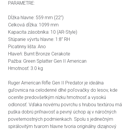
PARAMETRE:
Dĺžka hlavne: 559 mm (22")
Celková dĺžka: 1099 mm
Kapacita zásobníka: 10 (AR-Style)
Stúpanie vývrtu hlavne: 1:8" RH
Picatinny lišta: Ano
Hlaveň: Burnt Bronze Cerakote
Pažba: Green Splatter Gen II American
Hmotnosť: 3.0 kg
Ruger American Rifle Gen II Predator je ideálna
guľovnica na celodenné dlhé poľovačky do lesov, kde
oceníte predovšetkým nízku hmotnosť a vysokú
odlonosť. Vďaka novému povrchu s hrubou textúrou má
puška dobrú priľnavosť a pevný úchop aj v náročných
poveternostných podmienkach. Spolu s jedinečným
spirálovitým tvarom hlavne tvoria originálny dizajnový