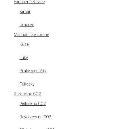
Expanzné zbrane
Kimar
Umarex
Mechanické zbrane
Kuše
Luky
Praky a guličky
Fúkačky
Zbrane na CO2
Pištole na CO2
Revolvery na CO2