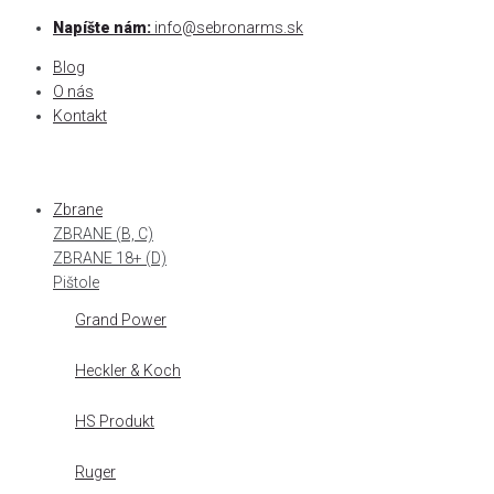
Skip
Napíšte nám:
info@sebronarms.sk
to
Blog
content
O nás
Kontakt
Zbrane
ZBRANE (B, C)
ZBRANE 18+ (D)
Pištole
Grand Power
Heckler & Koch
HS Produkt
Ruger