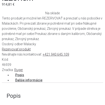
914,81
€
Na sklade
Tento produkt je možné len REZERVOVAŤ a prevziať u nás pobočke v
Malackách. Pri prevzatí zbrane je potrebné mať pri sebe Nákupné
povolenie, Občianský preukaz, Zbrojný preukaz. V prípade streliva je
potrebné mať pri sebe Preukaz zbrane s daným kalibrom, Občianský
preukaz, Zbrojný preukaz.
Osobný odber Malacky
Rezervovať produkt
Neváhajte nás kontaktovať:
+421 940 645 109
Kód:
46939
Značka:
Ruger
Popis
Ďalšie informácie
Popis