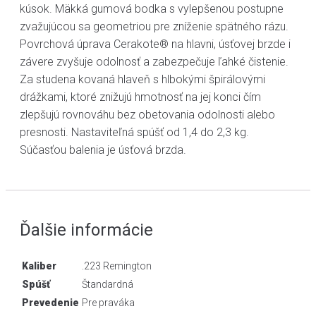
kúsok. Mäkká gumová bodka s vylepšenou postupne
zvažujúcou sa geometriou pre zníženie spätného rázu.
Povrchová úprava Cerakote® na hlavni, úsťovej brzde i
závere zvyšuje odolnosť a zabezpečuje ľahké čistenie.
Za studena kovaná hlaveň s hlbokými špirálovými
drážkami, ktoré znižujú hmotnosť na jej konci čím
zlepšujú rovnováhu bez obetovania odolnosti alebo
presnosti. Nastaviteľná spúšť od 1,4 do 2,3 kg.
Súčasťou balenia je úsťová brzda.
Ďalšie informácie
Kaliber
.223 Remington
Spúšť
Štandardná
Prevedenie
Pre praváka