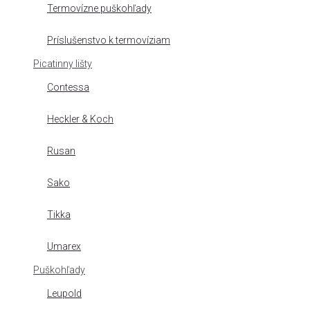
Termovízne puškohľady
Príslušenstvo k termovíziam
Picatinny lišty
Contessa
Heckler & Koch
Rusan
Sako
Tikka
Umarex
Puškohľady
Leupold