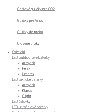
Oceľové guličky pre CO2
Guličky pre Airsoft
Guličky do praku
Olovené broky
Svietidlá
LED outdoorové baterky
Armytek
Fenix
Umarex
LED taktické baterky
Armytek
Klarus
Olight
LED čelovky
LED ultrafialové baterky