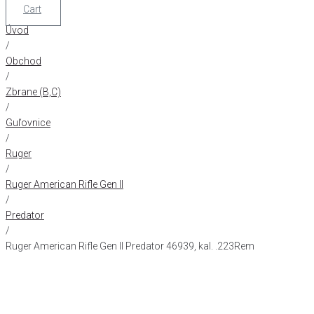
Cart
Úvod
/
Obchod
/
Zbrane (B,C)
/
Guľovnice
/
Ruger
/
Ruger American Rifle Gen II
/
Predator
/
Ruger American Rifle Gen II Predator 46939, kal. .223Rem