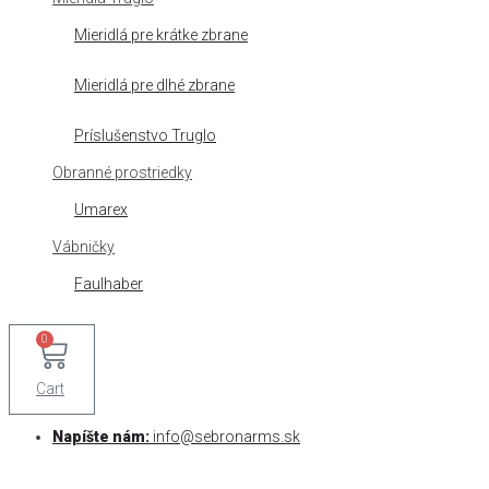
Mieridlá pre krátke zbrane
Mieridlá pre dlhé zbrane
Príslušenstvo Truglo
Obranné prostriedky
Umarex
Vábničky
Faulhaber
0
Cart
Napíšte nám:
info@sebronarms.sk