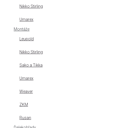
Nikko Stirling
Umarex
Montáže
Leupold
Nikko Stirling
Sako a Tikka
Umarex
Weaver
ZKM
Rusan
Ďalekohľady