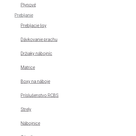
Plynové
Prebíjanie
Prebíjacie lisy
Dávkovanie prachu
Držiaky nábojníc
Matrice
Boxy na náboje
Príslušenstvo RCBS
Strely
Nábojnice