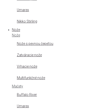
Umarex
Nikko Stirling
Nože
Nože
Nože s pevnou čepeľou
Zatváracie nože
Vrhacie nože
Multifunkčné nože
Mačety
Buffalo River
Umarex