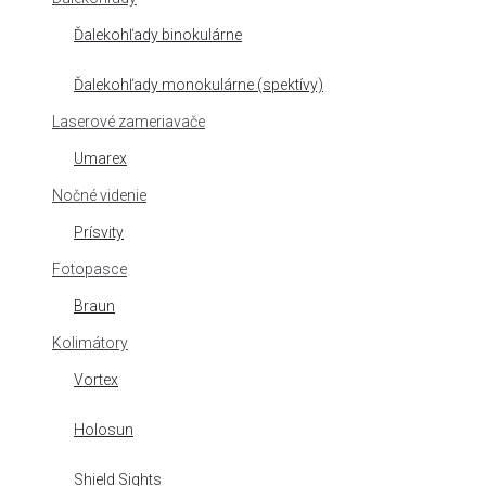
Ďalekohľady binokulárne
Ďalekohľady monokulárne (spektívy)
Laserové zameriavače
Umarex
Nočné videnie
Prísvity
Fotopasce
Braun
Kolimátory
Vortex
Holosun
Shield Sights