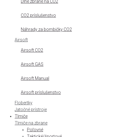
Dlhé zbrane na CO2
CO2 príslušenstvo
Náhrady za bombičky CO2
Airsoft
Airsoft CO2
Airsoft GAS
Airsoft Manual
Airsoft príslušenstvo
Flobertky
Jatočné prístroje
Tlmiče
Tlmiče na zbrane
Poľovné
Taktické/športové