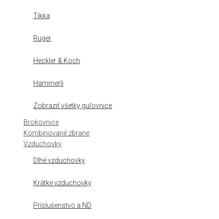
Tikka
Ruger
Heckler & Koch
Hammerli
Zobraziť všetky guľovnice
Brokovnice
Kombinované zbrane
Vzduchovky
Dlhé vzduchovky
Krátke vzduchovky
Príslušenstvo a ND