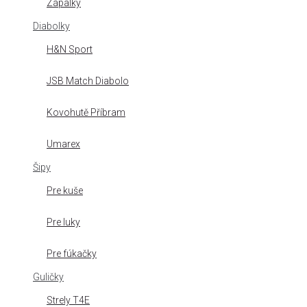
Zápalky
Diabolky
H&N Sport
JSB Match Diabolo
Kovohutě Příbram
Umarex
Šipy
Pre kuše
Pre luky
Pre fúkačky
Guličky
Strely T4E