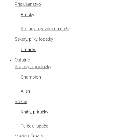
Príslušenstvo
Brúsky
Stojany a puzdrá na nože
Sekery, pílky, lopatky
Umarex
Ostatné
Stojany a podložky
Champion
Allen
Rôzne
Knihy, príručky
Terče a lapače
Mieridlá Truglo