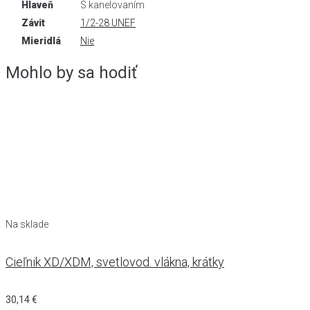
Hlaveň
S kanelovaním
Závit
1/2-28 UNEF
Mieridlá
Nie
Mohlo by sa hodiť
Na sklade
Cieľnik XD/XDM, svetlovod. vlákna, krátky
30,14
€