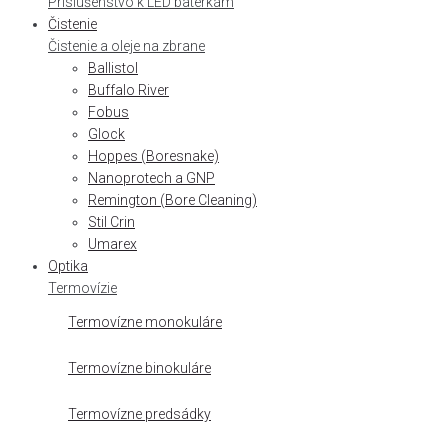
Príslušenstvo k LED baterkám
Čistenie
Čistenie a oleje na zbrane
Ballistol
Buffalo River
Fobus
Glock
Hoppes (Boresnake)
Nanoprotech a GNP
Remington (Bore Cleaning)
Stil Crin
Umarex
Optika
Termovízie
Termovízne monokuláre
Termovízne binokuláre
Termovízne predsádky