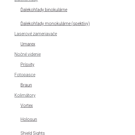
Ďalekohľady binokulárne
Ďalekohľady monokulárne (spektívy)
Laserové zameriavače
Umarex
Nočné videnie
Prísvity
Fotopasce
Braun
Kolimátory
Vortex
Holosun
Shield Sights