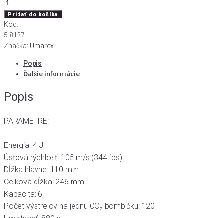
množstvo
Revolver
Pridať do košíka
CO2
Kód:
Legends
5.8127
S40,
Značka:
Umarex
kal.
Popis
4,5mm
Ďalšie informácie
diab.
Popis
PARAMETRE:
Energia: 4 J
Úsťová rýchlosť: 105 m/s (344 fps)
Dĺžka hlavne: 110 mm
Celková dĺžka: 246 mm
Kapacita: 6
Počet výstrelov na jednu CO₂ bombičku: 120