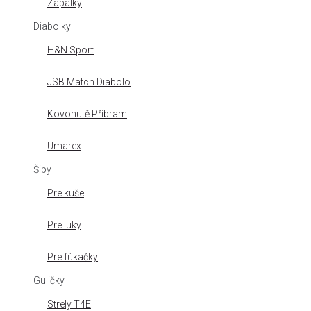
Zápalky
Diabolky
H&N Sport
JSB Match Diabolo
Kovohutě Příbram
Umarex
Šipy
Pre kuše
Pre luky
Pre fúkačky
Guličky
Strely T4E