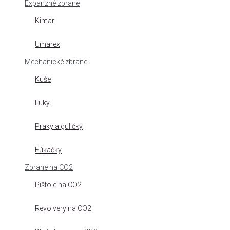
Expanzné zbrane
Kimar
Umarex
Mechanické zbrane
Kuše
Luky
Praky a guličky
Fúkačky
Zbrane na CO2
Pištole na CO2
Revolvery na CO2