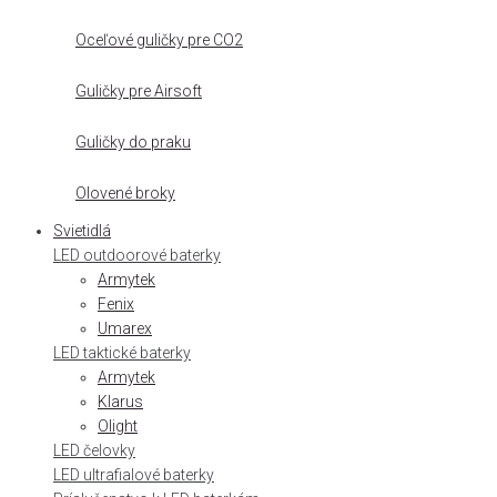
Oceľové guličky pre CO2
Guličky pre Airsoft
Guličky do praku
Olovené broky
Svietidlá
LED outdoorové baterky
Armytek
Fenix
Umarex
LED taktické baterky
Armytek
Klarus
Olight
LED čelovky
LED ultrafialové baterky