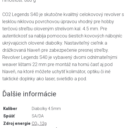
Hmotnosť: 880 g
CO2 Legends S40 je skutočne kvalitný celokovový revolver s
lesklou niklovou povrchovou úpravou vhodný pre hobby
terčovú streľbu oloveným strelivom kal. 4.5 mm. Pre
autentickosť sa nabíja pomocou šiestich kovových nábojníc
ukrývajúcich olovené diabolky. Nastaviteľný cieľnik a
drážkovaná hlaveň pre zabezpečenie presnej streľby.
Revolver Legends S40 je vybavený dvomi odnímateľnými
weaver lištami 22 mm pre montáž na hornú časť aj pod
hlaveň, na ktoré môžete uchytiť kolimátor, optiku či iné
taktické doplnky ako laser, svietidlo a pod.
Ďalšie informácie
Kaliber
Diabolky 4.5mm
Spúšť
SA/DA
Zdroj energie
CO₂ 12g