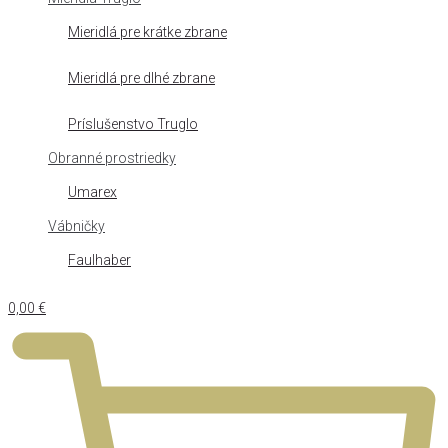
Mieridlá pre krátke zbrane
Mieridlá pre dlhé zbrane
Príslušenstvo Truglo
Obranné prostriedky
Umarex
Vábničky
Faulhaber
0,00
€