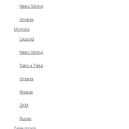
Nikko Stirling
Umarex
Montáže
Leupold
Nikko Stirling
Sako a Tikka
Umarex
Weaver
ZKM
Rusan
Ďalekohľady