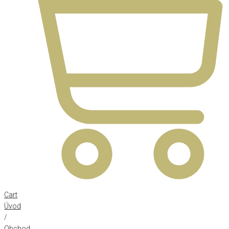
Cart
Úvod
/
Obchod