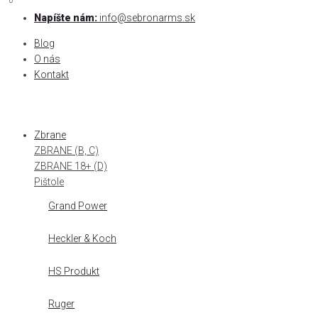
0
0
Skip
Napíšte nám:
info@sebronarms.sk
to
Blog
content
O nás
Kontakt
Zbrane
ZBRANE (B, C)
ZBRANE 18+ (D)
Pištole
Grand Power
Heckler & Koch
HS Produkt
Ruger