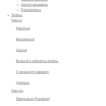
Úsťové zariadenia
Príslušenstvo
Strelivo
Náboje
Pištoľové
Revolverové
Guľové
Brokové s jednotnou strelou
S okrajovým zápalom
Vybíjacie
Nábojky
Štartovacie (Poplašné)