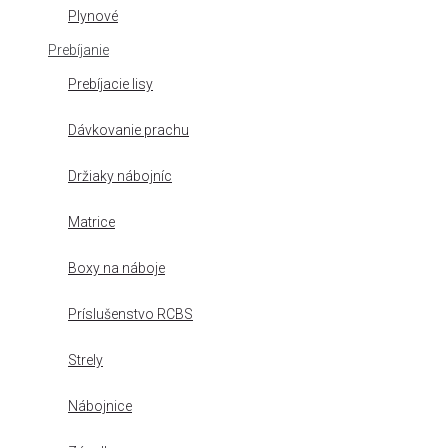
Plynové
Prebíjanie
Prebíjacie lisy
Dávkovanie prachu
Držiaky nábojníc
Matrice
Boxy na náboje
Príslušenstvo RCBS
Strely
Nábojnice