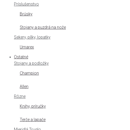
Príslušenstvo
Brúsky
Stojany a puzdrá na nože
Sekery, pílky, lopatky
Umarex
Ostatné
Stojany a podložky
Champion
Allen
Rôzne
Knihy, príručky
Terče a lapače
Mieridlá Truglo