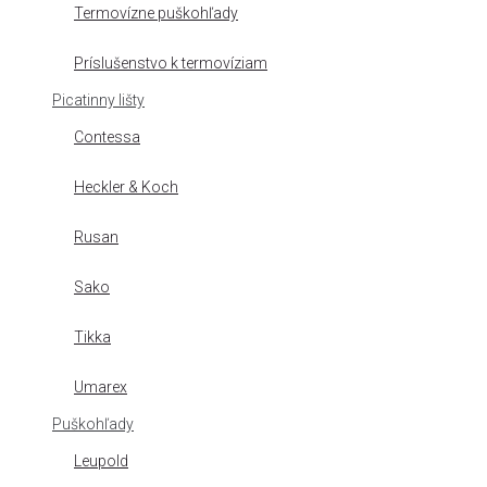
Termovízne puškohľady
Príslušenstvo k termovíziam
Picatinny lišty
Contessa
Heckler & Koch
Rusan
Sako
Tikka
Umarex
Puškohľady
Leupold