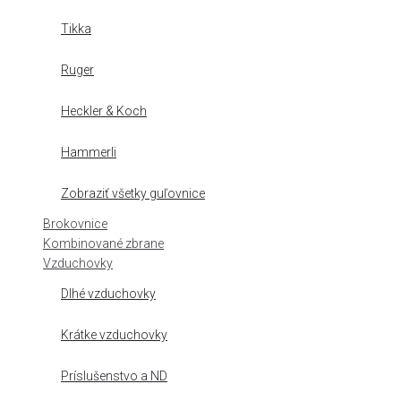
Tikka
Ruger
Heckler & Koch
Hammerli
Zobraziť všetky guľovnice
Brokovnice
Kombinované zbrane
Vzduchovky
Dlhé vzduchovky
Krátke vzduchovky
Príslušenstvo a ND