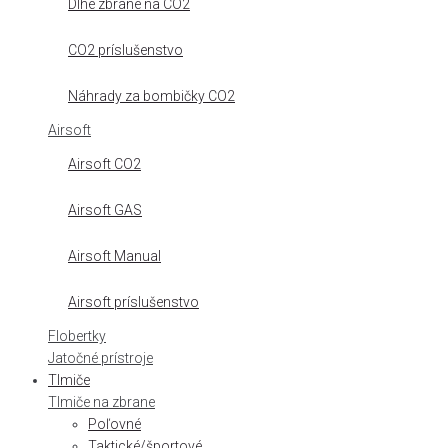
Dlhé zbrane na CO2
CO2 príslušenstvo
Náhrady za bombičky CO2
Airsoft
Airsoft CO2
Airsoft GAS
Airsoft Manual
Airsoft príslušenstvo
Flobertky
Jatočné prístroje
Tlmiče
Tlmiče na zbrane
Poľovné
Taktické/športové