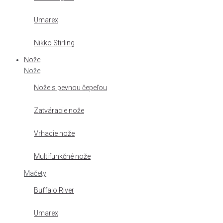
Umarex
Nikko Stirling
Nože
Nože
Nože s pevnou čepeľou
Zatváracie nože
Vrhacie nože
Multifunkčné nože
Mačety
Buffalo River
Umarex