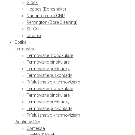
Glock
Hoppes (Boresnake)
Nanoprotech a GNP
Remington (Bore Cleaning)
Stil Crin
Umarex
Optika
Termovízie
Termovízne monokuláre
Termovízne binokuláre
Termovízne predsádky
Termovízne puškohľady
Príslušenstvo k termovíziam
Termovízne monokuláre
Termovízne binokuláre
Termovízne predsádky
Termovízne puškohľady
Príslušenstvo k termovíziam
Picatinny lišty
Contessa