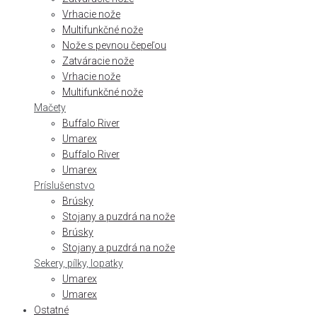
Vrhacie nože
Multifunkčné nože
Nože s pevnou čepeľou
Zatváracie nože
Vrhacie nože
Multifunkčné nože
Mačety
Buffalo River
Umarex
Buffalo River
Umarex
Príslušenstvo
Brúsky
Stojany a puzdrá na nože
Brúsky
Stojany a puzdrá na nože
Sekery, pílky, lopatky
Umarex
Umarex
Ostatné