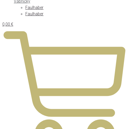
Vábničky
Faulhaber
Faulhaber
0,00
€