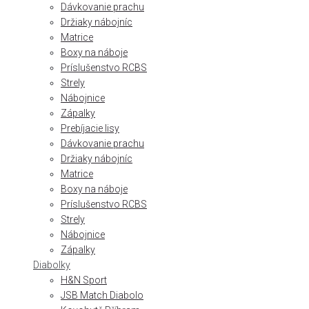
Dávkovanie prachu
Držiaky nábojníc
Matrice
Boxy na náboje
Príslušenstvo RCBS
Strely
Nábojnice
Zápalky
Prebíjacie lisy
Dávkovanie prachu
Držiaky nábojníc
Matrice
Boxy na náboje
Príslušenstvo RCBS
Strely
Nábojnice
Zápalky
Diabolky
H&N Sport
JSB Match Diabolo