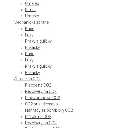
Umarex
Kimar
Umarex
Mechanické zbrane
Kuše
Luky
Praky a guličky
Fúkačky
Kuše
Luky
Praky a guličky
Fúkačky
Zbrane na CO2
Pištole na CO2
Revolvery na CO2
Dlhé zbrane na CO2
CO2 príslušenstvo
Náhrady za bombičky CO2
Pištole na CO2
Revolvery na CO2