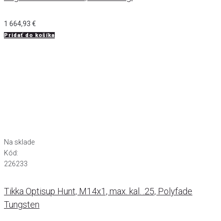
1 664,93
€
Pridať do košíka
Na sklade
Kód:
226233
Tikka Optisup Hunt, M14x1, max. kal. .25, Polyfade
Tungsten