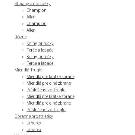
Stojany a podložky
Champion
Allen
Champion
Allen
Rôzne
Knihy, príručky
Terče a lapače
Knihy, príručky
Terče a lapače
Mieridlá Truglo
Mieridlá pre krátke zbrane
Mieridlá pre dlhé zbrane
Príslušenstvo Truglo
Mieridlá pre krátke zbrane
Mieridlá pre dlhé zbrane
Príslušenstvo Truglo
Obranné prostriedky
Umarex
Umarex