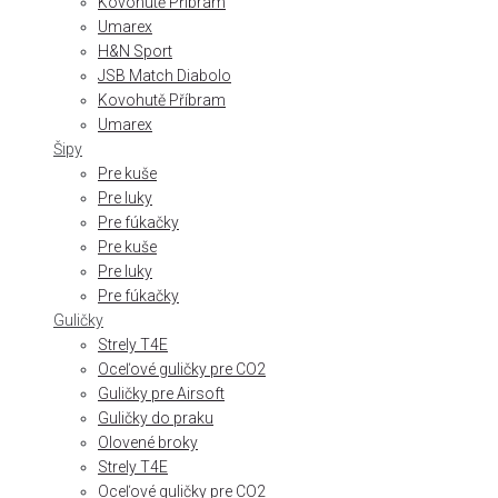
Kovohutě Příbram
Umarex
H&N Sport
JSB Match Diabolo
Kovohutě Příbram
Umarex
Šipy
Pre kuše
Pre luky
Pre fúkačky
Pre kuše
Pre luky
Pre fúkačky
Guličky
Strely T4E
Oceľové guličky pre CO2
Guličky pre Airsoft
Guličky do praku
Olovené broky
Strely T4E
Oceľové guličky pre CO2