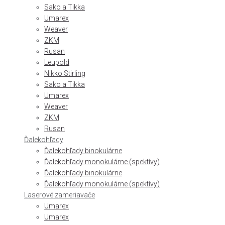
Sako a Tikka
Umarex
Weaver
ZKM
Rusan
Leupold
Nikko Stirling
Sako a Tikka
Umarex
Weaver
ZKM
Rusan
Ďalekohľady
Ďalekohľady binokulárne
Ďalekohľady monokulárne (spektívy)
Ďalekohľady binokulárne
Ďalekohľady monokulárne (spektívy)
Laserové zameriavače
Umarex
Umarex