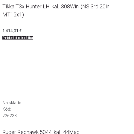
Tikka T3x Hunter LH, kal. .308Win. (NS 3rd 20in
MT15x1)
1 414,01
€
Pridať do košíka
Na sklade
Kód:
226233
Ruger Redhawk 5044, kal. .44Mag.