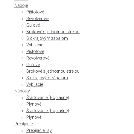
Náboje
Pištoľové
Revolverové
Guľové
Brokové s jednotnou strelou
S okrajovým zápalom
Vybíjacie
Pištoľové
Revolverové
Guľové
Brokové s jednotnou strelou
S okrajovým zápalom
Vybíjacie
Nábojky
Štartovacie (Poplašné)
Plynové
Štartovacie (Poplašné)
Plynové
Prebíjanie
Prebíjacie lisy