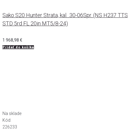
Sako S20 Hunter Strata, kal. .30-06Spr. (NS H237 TTS
STD 5rd FL 20in MT5/8-24)
1 968,98
€
Pridať do košíka
Na sklade
Kód:
226233