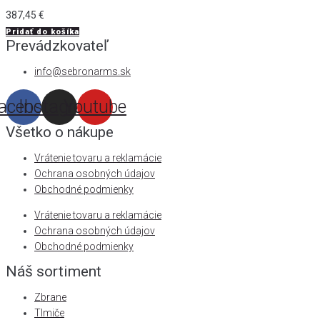
387,45
€
Pridať do košíka
Prevádzkovateľ
info@sebronarms.sk
acebook
Instagram
Youtube
Všetko o nákupe
Vrátenie tovaru a reklamácie
Ochrana osobných údajov
Obchodné podmienky
Vrátenie tovaru a reklamácie
Ochrana osobných údajov
Obchodné podmienky
Náš sortiment
Zbrane
Tlmiče