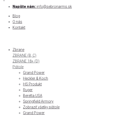
0
0
Skip
Napíšte nám:
info@sebronarms.sk
to
Blog
content
O nás
Kontakt
Zbrane
ZBRANE (B, C)
ZBRANE 18+ (D)
Pištole
Grand Power
Heckler & Koch
HS Produkt
Ruger
Beretta USA
Springfield Armory
Zobraziť všetky pištole
Grand Power