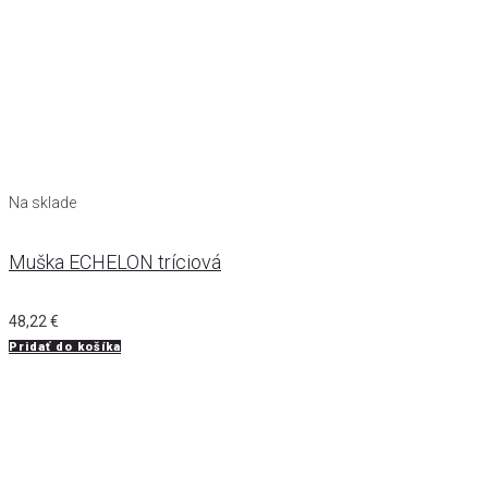
Na sklade
Muška ECHELON tríciová
48,22
€
Pridať do košíka