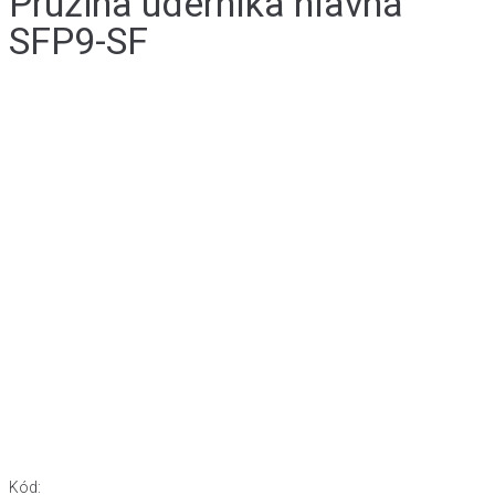
Pružina úderníka hlavná
SFP9-SF
Kód: