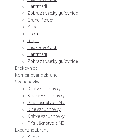
Hammerli
Zobraziť všetky guľovnice
Grand Power
Sako
Tikka
Ruger
Heckler & Koch
Hammerli
Zobraziť všetky guľovnice
Brokovnice
Kombinované zbrane
Vzduchovky
Dlhé vzduchovky
Krátke vzduchovky
Príslušenstvo a ND
Dlhé vzduchovky
Krátke vzduchovky
Príslušenstvo a ND
Expanzné zbrane
Kimar