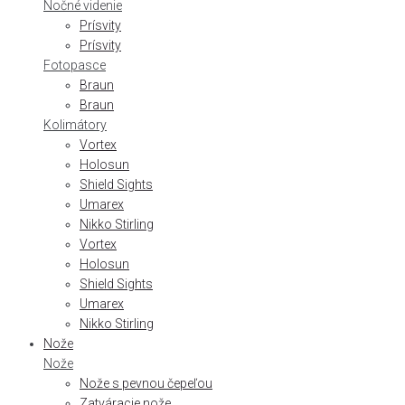
Nočné videnie
Prísvity
Prísvity
Fotopasce
Braun
Braun
Kolimátory
Vortex
Holosun
Shield Sights
Umarex
Nikko Stirling
Vortex
Holosun
Shield Sights
Umarex
Nikko Stirling
Nože
Nože
Nože s pevnou čepeľou
Zatváracie nože