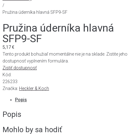
/
Pružina úderníka hlavná SFP9-SF
Pružina úderníka hlavná
SFP9-SF
5,17
€
Tento produkt bohužiaľ momentálne nie je na sklade. Zistite jeho
dostupnosť vyplnením formulára.
Zistiť dostupnosť
Kód:
226233
Značka:
Heckler & Koch
Popis
Popis
Mohlo by sa hodiť