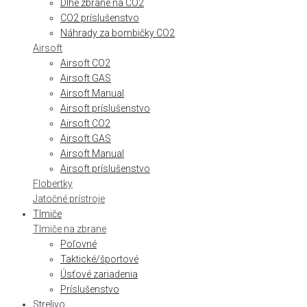
Dlhé zbrane na CO2
CO2 príslušenstvo
Náhrady za bombičky CO2
Airsoft
Airsoft CO2
Airsoft GAS
Airsoft Manual
Airsoft príslušenstvo
Airsoft CO2
Airsoft GAS
Airsoft Manual
Airsoft príslušenstvo
Flobertky
Jatočné prístroje
Tlmiče
Tlmiče na zbrane
Poľovné
Taktické/športové
Úsťové zariadenia
Príslušenstvo
Strelivo