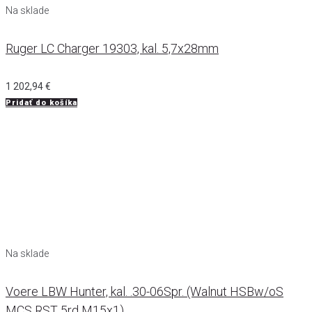
Na sklade
Ruger LC Charger 19303, kal. 5,7x28mm
1 202,94
€
Pridať do košíka
Na sklade
Voere LBW Hunter, kal. .30-06Spr. (Walnut HSBw/oS
MCS RST 5rd M15x1)