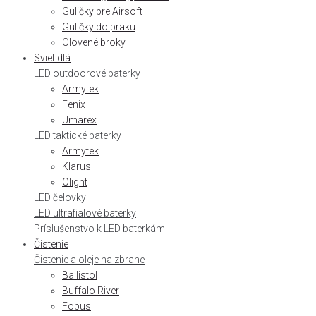
Guličky pre Airsoft
Guličky do praku
Olovené broky
Svietidlá
LED outdoorové baterky
Armytek
Fenix
Umarex
LED taktické baterky
Armytek
Klarus
Olight
LED čelovky
LED ultrafialové baterky
Príslušenstvo k LED baterkám
Čistenie
Čistenie a oleje na zbrane
Ballistol
Buffalo River
Fobus