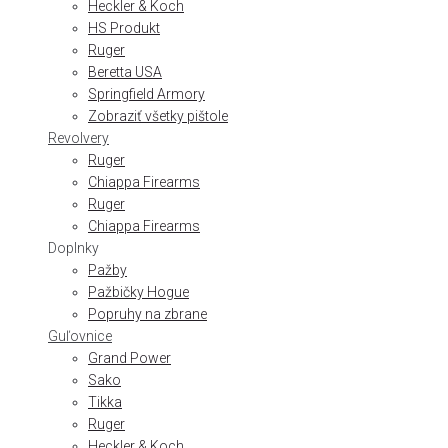
Heckler & Koch
HS Produkt
Ruger
Beretta USA
Springfield Armory
Zobraziť všetky pištole
Revolvery
Ruger
Chiappa Firearms
Ruger
Chiappa Firearms
Doplnky
Pažby
Pažbičky Hogue
Popruhy na zbrane
Guľovnice
Grand Power
Sako
Tikka
Ruger
Heckler & Koch