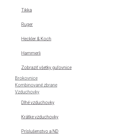
Tikka
Ruger
Heckler & Koch
Hammerli
Zobraziť všetky guľovnice
Brokovnice
Kombinované zbrane
Vzduchovky
Dlhé vzduchovky
Krátke vzduchovky
Príslušenstvo a ND