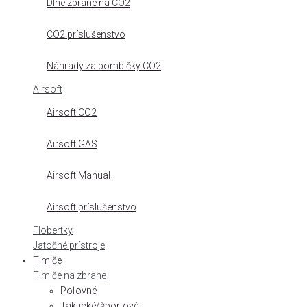
Dlhé zbrane na CO2
CO2 príslušenstvo
Náhrady za bombičky CO2
Airsoft
Airsoft CO2
Airsoft GAS
Airsoft Manual
Airsoft príslušenstvo
Flobertky
Jatočné prístroje
Tlmiče
Tlmiče na zbrane
Poľovné
Taktické/športové