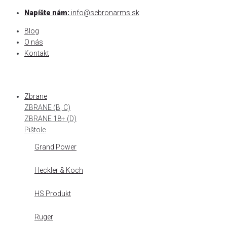
Skip
Napíšte nám:
info@sebronarms.sk
to
Blog
content
O nás
Kontakt
Zbrane
ZBRANE (B, C)
ZBRANE 18+ (D)
Pištole
Grand Power
Heckler & Koch
HS Produkt
Ruger