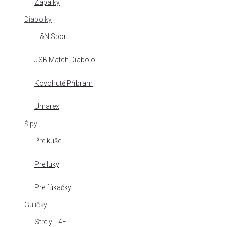
Zápalky
Diabolky
H&N Sport
JSB Match Diabolo
Kovohutě Příbram
Umarex
Šipy
Pre kuše
Pre luky
Pre fúkačky
Guličky
Strely T4E