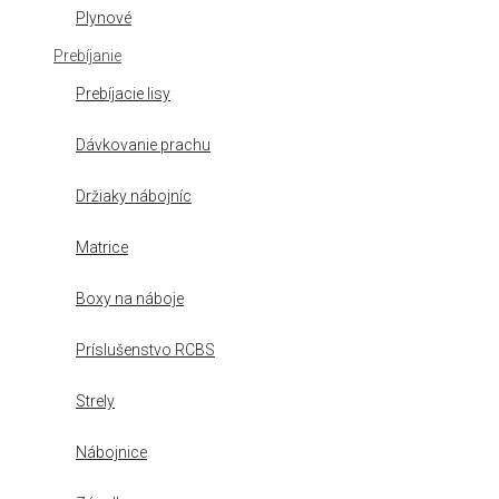
Plynové
Prebíjanie
Prebíjacie lisy
Dávkovanie prachu
Držiaky nábojníc
Matrice
Boxy na náboje
Príslušenstvo RCBS
Strely
Nábojnice