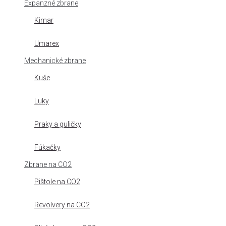
Expanzné zbrane
Kimar
Umarex
Mechanické zbrane
Kuše
Luky
Praky a guličky
Fúkačky
Zbrane na CO2
Pištole na CO2
Revolvery na CO2