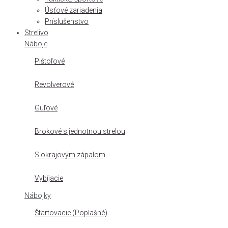
Úsťové zariadenia
Príslušenstvo
Strelivo
Náboje
Pištoľové
Revolverové
Guľové
Brokové s jednotnou strelou
S okrajovým zápalom
Vybíjacie
Nábojky
Štartovacie (Poplašné)