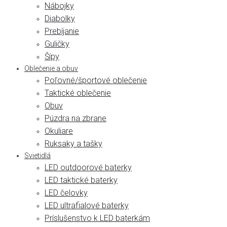
Nábojky
Diabolky
Prebíjanie
Guličky
Šípy
Oblečenie a obuv
Poľovné/športové oblečenie
Taktické oblečenie
Obuv
Púzdra na zbrane
Okuliare
Ruksaky a tašky
Svietidlá
LED outdoorové baterky
LED taktické baterky
LED čelovky
LED ultrafialové baterky
Príslušenstvo k LED baterkám