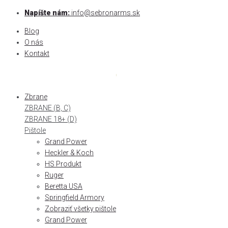
Skip
Napíšte nám:
info@sebronarms.sk
to
Blog
content
O nás
Kontakt
Zbrane
ZBRANE (B, C)
ZBRANE 18+ (D)
Pištole
Grand Power
Heckler & Koch
HS Produkt
Ruger
Beretta USA
Springfield Armory
Zobraziť všetky pištole
Grand Power