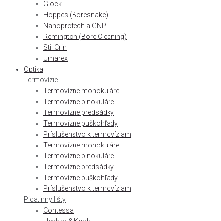
Glock
Hoppes (Boresnake)
Nanoprotech a GNP
Remington (Bore Cleaning)
Stil Crin
Umarex
Optika
Termovízie
Termovízne monokuláre
Termovízne binokuláre
Termovízne predsádky
Termovízne puškohľady
Príslušenstvo k termovíziam
Termovízne monokuláre
Termovízne binokuláre
Termovízne predsádky
Termovízne puškohľady
Príslušenstvo k termovíziam
Picatinny lišty
Contessa