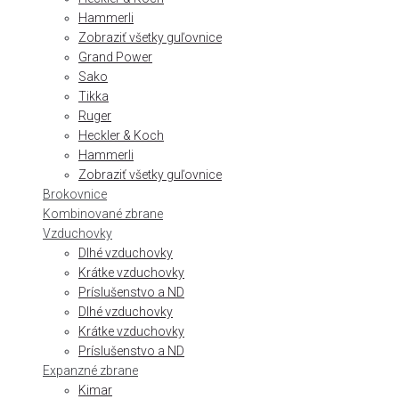
Hammerli
Zobraziť všetky guľovnice
Grand Power
Sako
Tikka
Ruger
Heckler & Koch
Hammerli
Zobraziť všetky guľovnice
Brokovnice
Kombinované zbrane
Vzduchovky
Dlhé vzduchovky
Krátke vzduchovky
Príslušenstvo a ND
Dlhé vzduchovky
Krátke vzduchovky
Príslušenstvo a ND
Expanzné zbrane
Kimar