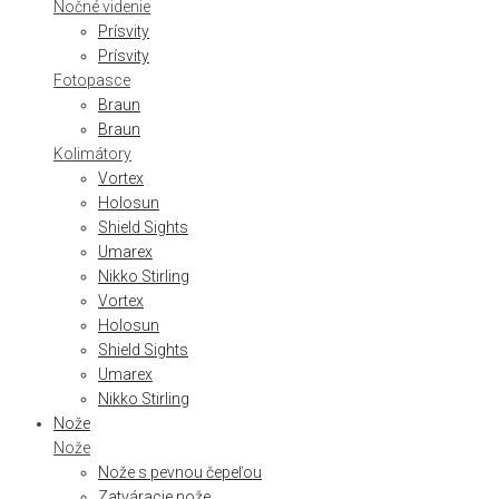
Nočné videnie
Prísvity
Prísvity
Fotopasce
Braun
Braun
Kolimátory
Vortex
Holosun
Shield Sights
Umarex
Nikko Stirling
Vortex
Holosun
Shield Sights
Umarex
Nikko Stirling
Nože
Nože
Nože s pevnou čepeľou
Zatváracie nože