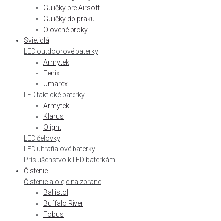
Guličky pre Airsoft
Guličky do praku
Olovené broky
Svietidlá
LED outdoorové baterky
Armytek
Fenix
Umarex
LED taktické baterky
Armytek
Klarus
Olight
LED čelovky
LED ultrafialové baterky
Príslušenstvo k LED baterkám
Čistenie
Čistenie a oleje na zbrane
Ballistol
Buffalo River
Fobus