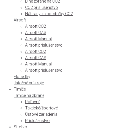
Dlhé zbrane na CO2
CO2 príslušenstvo
Náhrady za bombičky CO2
Airsoft
Airsoft CO2
Airsoft GAS
Airsoft Manual
Airsoft príslušenstvo
Airsoft CO2
Airsoft GAS
Airsoft Manual
Airsoft príslušenstvo
Flobertky
Jatočné prístroje
Tlmiče
Tlmiče na zbrane
Poľovné
Taktické/športové
Úsťové zariadenia
Príslušenstvo
Strelivo