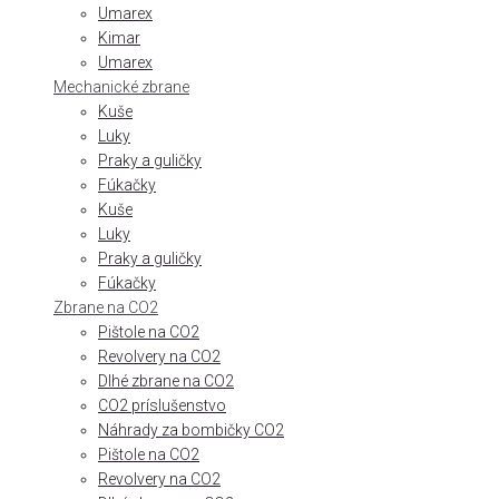
Umarex
Kimar
Umarex
Mechanické zbrane
Kuše
Luky
Praky a guličky
Fúkačky
Kuše
Luky
Praky a guličky
Fúkačky
Zbrane na CO2
Pištole na CO2
Revolvery na CO2
Dlhé zbrane na CO2
CO2 príslušenstvo
Náhrady za bombičky CO2
Pištole na CO2
Revolvery na CO2