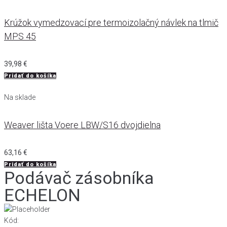
Krúžok vymedzovací pre termoizolačný návlek na tlmič
MPS 45
39,98
€
Pridať do košíka
Na sklade
Weaver lišta Voere LBW/S16 dvojdielna
63,16
€
Pridať do košíka
Podávač zásobníka
ECHELON
Kód: