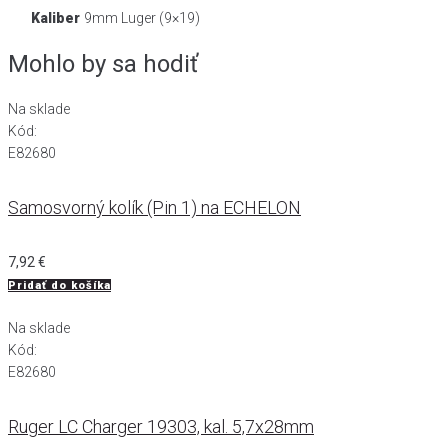
Kaliber
9mm Luger (9×19)
Mohlo by sa hodiť
Na sklade
Kód:
E82680
Samosvorný kolík (Pin 1) na ECHELON
7,92
€
Pridať do košíka
Na sklade
Kód:
E82680
Ruger LC Charger 19303, kal. 5,7x28mm