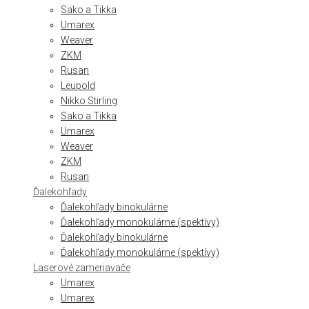
Sako a Tikka
Umarex
Weaver
ZKM
Rusan
Leupold
Nikko Stirling
Sako a Tikka
Umarex
Weaver
ZKM
Rusan
Ďalekohľady
Ďalekohľady binokulárne
Ďalekohľady monokulárne (spektívy)
Ďalekohľady binokulárne
Ďalekohľady monokulárne (spektívy)
Laserové zameriavače
Umarex
Umarex