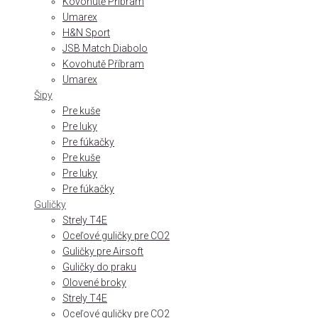
Kovohutě Příbram
Umarex
H&N Sport
JSB Match Diabolo
Kovohutě Příbram
Umarex
Šipy
Pre kuše
Pre luky
Pre fúkačky
Pre kuše
Pre luky
Pre fúkačky
Guličky
Strely T4E
Oceľové guličky pre CO2
Guličky pre Airsoft
Guličky do praku
Olovené broky
Strely T4E
Oceľové guličky pre CO2