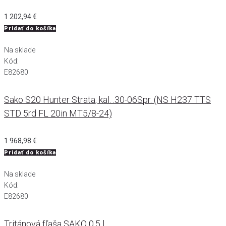
1 202,94
€
Pridať do košíka
Na sklade
Kód:
E82680
Sako S20 Hunter Strata, kal. .30-06Spr. (NS H237 TTS
STD 5rd FL 20in MT5/8-24)
1 968,98
€
Pridať do košíka
Na sklade
Kód:
E82680
Tritánová fľaša SAKO 0,5 l