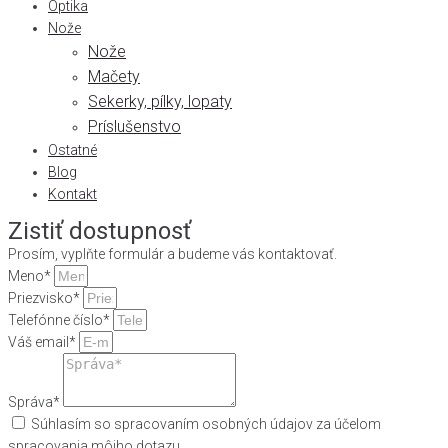
Optika
Nože
Nože
Mačety
Sekerky, pílky, lopaty
Príslušenstvo
Ostatné
Blog
Kontakt
Zistiť dostupnosť
Prosím, vyplňte formulár a budeme vás kontaktovať.
Meno*
Priezvisko*
Telefónne číslo*
Váš email*
Správa*
Súhlasím so spracovaním osobných údajov za účelom
spracovania môjho dotazu