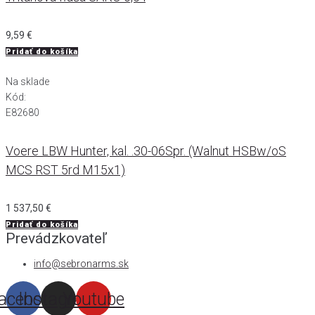
9,59
€
Pridať do košíka
Na sklade
Kód:
E82680
Voere LBW Hunter, kal. .30-06Spr. (Walnut HSBw/oS
MCS RST 5rd M15x1)
1 537,50
€
Pridať do košíka
Prevádzkovateľ
info@sebronarms.sk
acebook
Instagram
Youtube