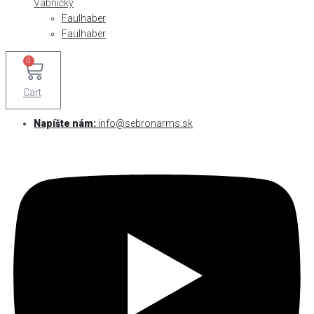
Vábničky
Faulhaber
Faulhaber
0
Cart
Napíšte nám:
info@sebronarms.sk