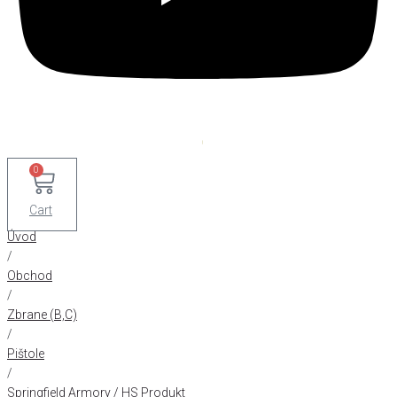
0
Cart
Úvod
/
Obchod
/
Zbrane (B,C)
/
Pištole
/
Springfield Armory / HS Produkt