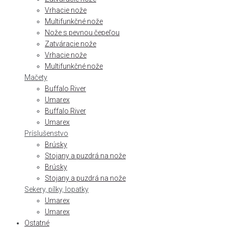
Vrhacie nože
Multifunkčné nože
Nože s pevnou čepeľou
Zatváracie nože
Vrhacie nože
Multifunkčné nože
Mačety
Buffalo River
Umarex
Buffalo River
Umarex
Príslušenstvo
Brúsky
Stojany a puzdrá na nože
Brúsky
Stojany a puzdrá na nože
Sekery, pílky, lopatky
Umarex
Umarex
Ostatné