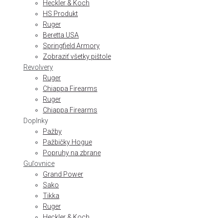
Heckler & Koch
HS Produkt
Ruger
Beretta USA
Springfield Armory
Zobraziť všetky pištole
Revolvery
Ruger
Chiappa Firearms
Ruger
Chiappa Firearms
Doplnky
Pažby
Pažbičky Hogue
Popruhy na zbrane
Guľovnice
Grand Power
Sako
Tikka
Ruger
Heckler & Koch