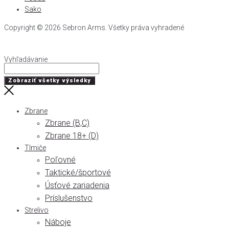
Sako
Copyright © 2026 Sebron Arms. Všetky práva vyhradené
Vyhľadávanie
Search
...
Zobraziť všetky výsledky
Zbrane
Zbrane (B,C)
Zbrane 18+ (D)
Tlmiče
Poľovné
Taktické/športové
Úsťové zariadenia
Príslušenstvo
Strelivo
Náboje