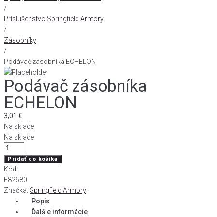
/
Príslušenstvo Springfield Armory
/
Zásobníky
/
Podávač zásobníka ECHELON
Podávač zásobníka
ECHELON
3,01
€
Na sklade
Na sklade
množstvo
Podávač
Pridať do košíka
zásobníka
Kód:
ECHELON
E82680
Značka:
Springfield Armory
Popis
Ďalšie informácie