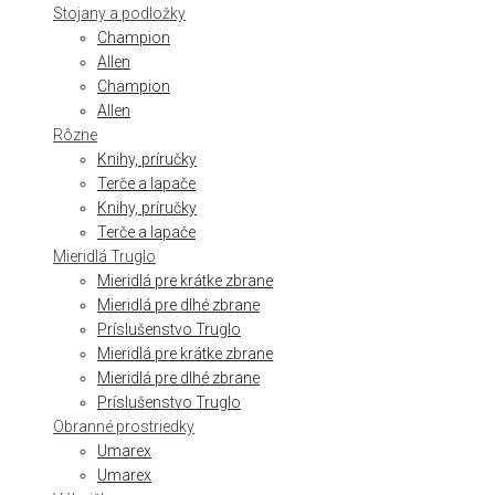
Stojany a podložky
Champion
Allen
Champion
Allen
Rôzne
Knihy, príručky
Terče a lapače
Knihy, príručky
Terče a lapače
Mieridlá Truglo
Mieridlá pre krátke zbrane
Mieridlá pre dlhé zbrane
Príslušenstvo Truglo
Mieridlá pre krátke zbrane
Mieridlá pre dlhé zbrane
Príslušenstvo Truglo
Obranné prostriedky
Umarex
Umarex