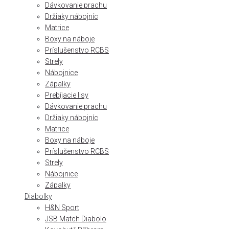
Dávkovanie prachu
Držiaky nábojníc
Matrice
Boxy na náboje
Príslušenstvo RCBS
Strely
Nábojnice
Zápalky
Prebíjacie lisy
Dávkovanie prachu
Držiaky nábojníc
Matrice
Boxy na náboje
Príslušenstvo RCBS
Strely
Nábojnice
Zápalky
Diabolky
H&N Sport
JSB Match Diabolo