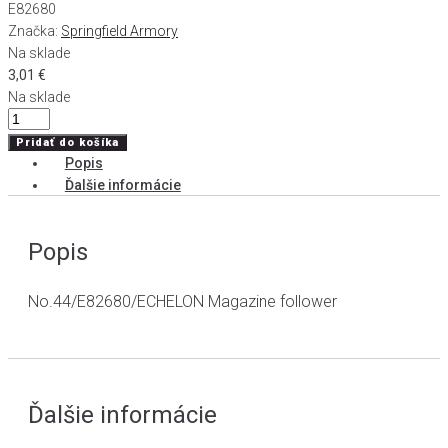
E82680
Značka:
Springfield Armory
Na sklade
3,01
€
Na sklade
množstvo
Podávač
Pridať do košíka
zásobníka
Popis
ECHELON
Ďalšie informácie
Popis
No.44/E82680/ECHELON Magazine follower
Ďalšie informácie