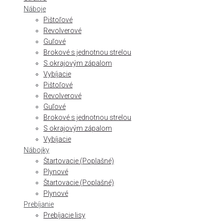
Náboje
Pištoľové
Revolverové
Guľové
Brokové s jednotnou strelou
S okrajovým zápalom
Vybíjacie
Pištoľové
Revolverové
Guľové
Brokové s jednotnou strelou
S okrajovým zápalom
Vybíjacie
Nábojky
Štartovacie (Poplašné)
Plynové
Štartovacie (Poplašné)
Plynové
Prebíjanie
Prebíjacie lisy