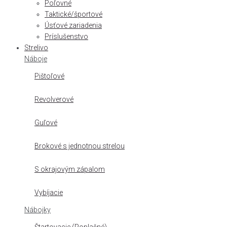
Poľovné
Taktické/športové
Úsťové zariadenia
Príslušenstvo
Strelivo
Náboje
Pištoľové
Revolverové
Guľové
Brokové s jednotnou strelou
S okrajovým zápalom
Vybíjacie
Nábojky