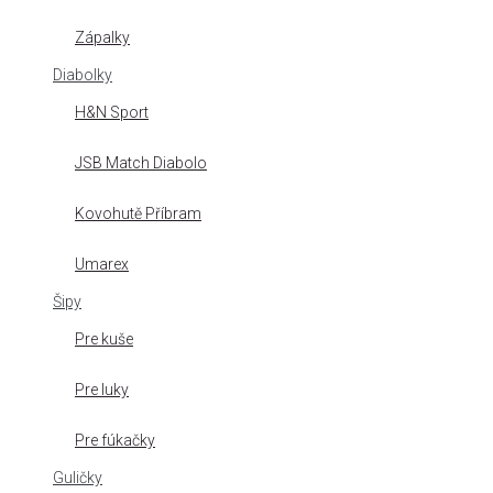
Zápalky
Diabolky
H&N Sport
JSB Match Diabolo
Kovohutě Příbram
Umarex
Šipy
Pre kuše
Pre luky
Pre fúkačky
Guličky