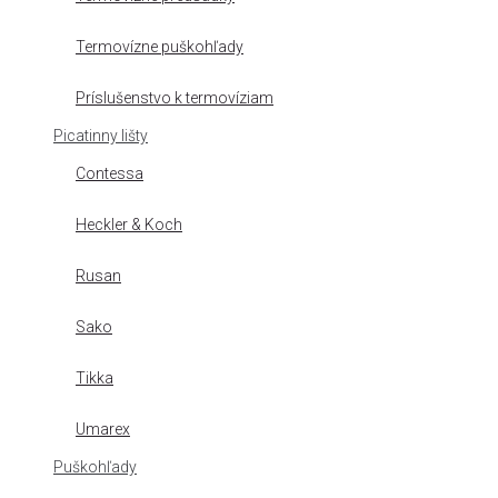
Termovízne puškohľady
Príslušenstvo k termovíziam
Picatinny lišty
Contessa
Heckler & Koch
Rusan
Sako
Tikka
Umarex
Puškohľady