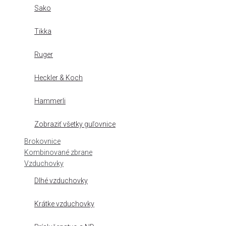
Sako
Tikka
Ruger
Heckler & Koch
Hammerli
Zobraziť všetky guľovnice
Brokovnice
Kombinované zbrane
Vzduchovky
Dlhé vzduchovky
Krátke vzduchovky