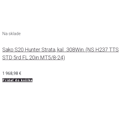
Na sklade
Sako S20 Hunter Strata, kal. .308Win. (NS H237 TTS
STD 5rd FL 20in MT5/8-24)
1 968,98
€
Pridať do košíka