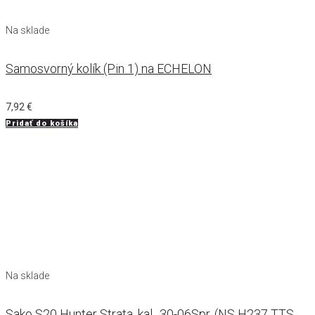
Na sklade
Samosvorný kolík (Pin 1) na ECHELON
7,92
€
Pridať do košíka
Na sklade
Sako S20 Hunter Strata, kal. .30-06Spr. (NS H237 TTS