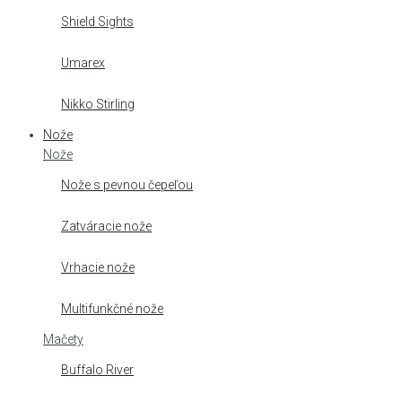
Shield Sights
Umarex
Nikko Stirling
Nože
Nože
Nože s pevnou čepeľou
Zatváracie nože
Vrhacie nože
Multifunkčné nože
Mačety
Buffalo River