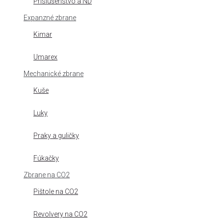
Príslušenstvo a ND
Expanzné zbrane
Kimar
Umarex
Mechanické zbrane
Kuše
Luky
Praky a guličky
Fúkačky
Zbrane na CO2
Pištole na CO2
Revolvery na CO2