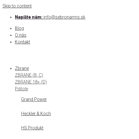
Skip to content
Napíšte nám:
info@sebronarms.sk
Blog
O nás
Kontakt
Zbrane
ZBRANE (B, C)
ZBRANE 18+ (D)
Pištole
Grand Power
Heckler & Koch
HS Produkt