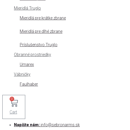
Mieridlá Truglo
Mieridlá pre krátke zbrane
Mieridlá pre dlhé zbrane
Príslušenstvo Truglo
Obranné prostriedky
Umarex
Vábničky
Faulhaber
0
Cart
Napíšte nám:
info@sebronarms.sk