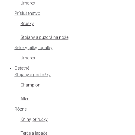
Umarex
Príslušenstvo
Brúsky
Stojany a puzdrá na nože
Sekery, pílky, lopatky
Umarex
Ostatné
Stojany a podložky
Champion
Allen
Rôzne
Knihy, príručky
Terče a lapače