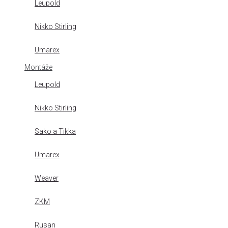
Leupold
Nikko Stirling
Umarex
Montáže
Leupold
Nikko Stirling
Sako a Tikka
Umarex
Weaver
ZKM
Rusan