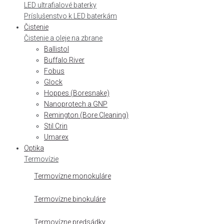
LED ultrafialové baterky
Príslušenstvo k LED baterkám
Čistenie
Čistenie a oleje na zbrane
Ballistol
Buffalo River
Fobus
Glock
Hoppes (Boresnake)
Nanoprotech a GNP
Remington (Bore Cleaning)
Stil Crin
Umarex
Optika
Termovízie
Termovízne monokuláre
Termovízne binokuláre
Termovízne predsádky