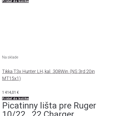
Pridať do košíka
Na sklade
Tikka T3x Hunter LH, kal. .308Win. (NS 3rd 20in
MT15x1)
1 414,01
€
Pridať do košíka
Picatinny lišta pre Ruger
10/22, .22 Charger