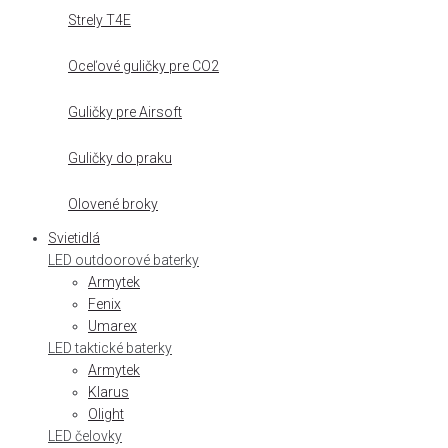
Strely T4E
Oceľové guličky pre CO2
Guličky pre Airsoft
Guličky do praku
Olovené broky
Svietidlá
LED outdoorové baterky
Armytek
Fenix
Umarex
LED taktické baterky
Armytek
Klarus
Olight
LED čelovky