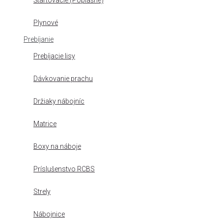
Štartovacie (Poplašné)
Plynové
Prebíjanie
Prebíjacie lisy
Dávkovanie prachu
Držiaky nábojníc
Matrice
Boxy na náboje
Príslušenstvo RCBS
Strely
Nábojnice