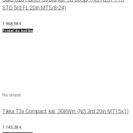
STD 5rd FL 20in MT5/8-24)
1 968,98
€
Pridať do košíka
Na sklade
Tikka T3x Compact, kal. .308Win. (NS 3rd 20in MT15x1)
1 145,38
€