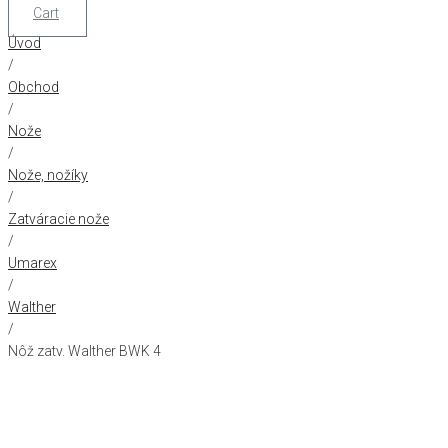
Cart
Úvod
/
Obchod
/
Nože
/
Nože, nožíky
/
Zatváracie nože
/
Umarex
/
Walther
/
Nôž zatv. Walther BWK 4