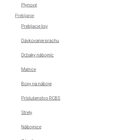
Plynové
Prebíjanie
Prebíjacie lisy
Dávkovanie prachu
Držiaky nábojníc
Matrice
Boxy na náboje
Príslušenstvo RCBS
Strely
Nábojnice