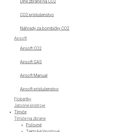
Dlhé zbrane na CO2
CO2 príslušenstvo
Náhrady za bombičky CO2
Airsoft
Airsoft CO2
Airsoft GAS
Airsoft Manual
Airsoft príslušenstvo
Flobertky
Jatočné prístroje
Tlmiče
Tlmiče na zbrane
Poľovné
Taktické/športové