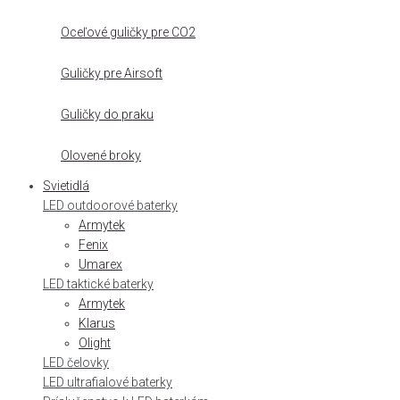
Oceľové guličky pre CO2
Guličky pre Airsoft
Guličky do praku
Olovené broky
Svietidlá
LED outdoorové baterky
Armytek
Fenix
Umarex
LED taktické baterky
Armytek
Klarus
Olight
LED čelovky
LED ultrafialové baterky