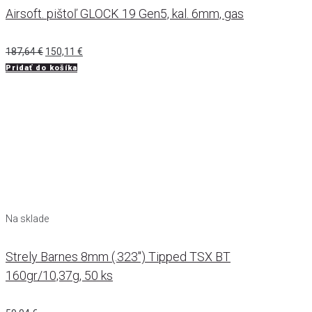
Airsoft. pištoľ GLOCK 19 Gen5, kal. 6mm, gas
Pôvodná
Aktuálna
187,64
€
150,11
€
cena
cena
Pridať do košíka
bola:
je:
187,64 €.
150,11 €.
Na sklade
Strely Barnes 8mm (.323") Tipped TSX BT
160gr/10,37g, 50 ks