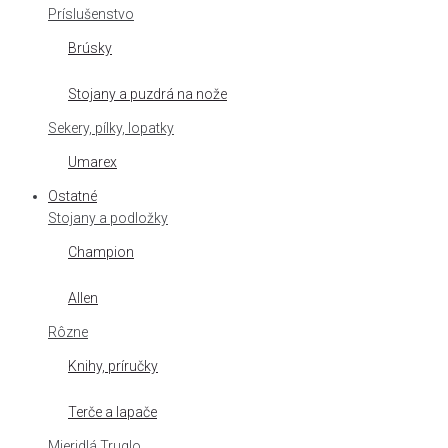
Príslušenstvo
Brúsky
Stojany a puzdrá na nože
Sekery, pílky, lopatky
Umarex
Ostatné
Stojany a podložky
Champion
Allen
Rôzne
Knihy, príručky
Terče a lapače
Mieridlá Truglo