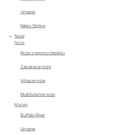
Umarex
Nikko Stirling
Nože
Nože
Nože s pevnou čepeľou
Zatváracie nože
Vrhacie nože
Multifunkčné nože
Mačety
Buffalo River
Umarex