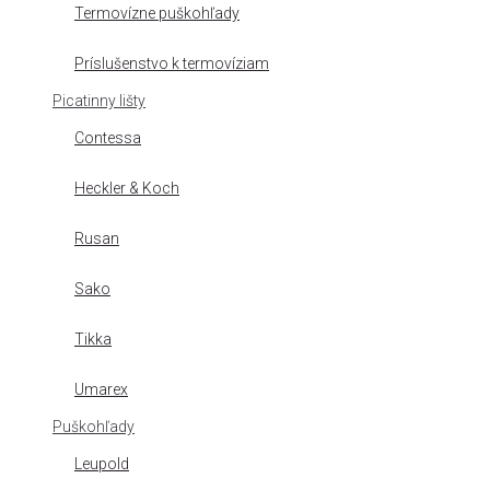
Termovízne puškohľady
Príslušenstvo k termovíziam
Picatinny lišty
Contessa
Heckler & Koch
Rusan
Sako
Tikka
Umarex
Puškohľady
Leupold