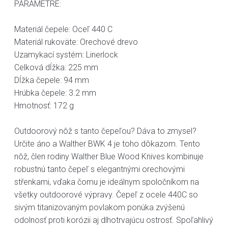
PARAMETRE:
Materiál čepele: Oceľ 440 C
Materiál rukoväte: Orechové drevo
Uzamykací systém: Linerlock
Celková dĺžka: 225 mm
Dĺžka čepele: 94 mm
Hrúbka čepele: 3.2 mm
Hmotnosť: 172 g
Outdoorový nôž s tanto čepeľou? Dáva to zmysel?
Určite áno a Walther BWK 4 je toho dôkazom. Tento
nôž, člen rodiny Walther Blue Wood Knives kombinuje
robustnú tanto čepeľ s elegantnými orechovými
střenkami, vďaka čomu je ideálnym spoločníkom na
všetky outdoorové výpravy. Čepeľ z ocele 440C so
sivým titanizovaným povlakom ponúka zvýšenú
odolnosť proti korózii aj dlhotrvajúcu ostrosť. Spoľahlivý