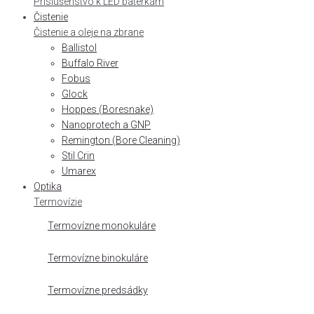
Príslušenstvo k LED baterkám
Čistenie
Čistenie a oleje na zbrane
Ballistol
Buffalo River
Fobus
Glock
Hoppes (Boresnake)
Nanoprotech a GNP
Remington (Bore Cleaning)
Stil Crin
Umarex
Optika
Termovízie
Termovízne monokuláre
Termovízne binokuláre
Termovízne predsádky