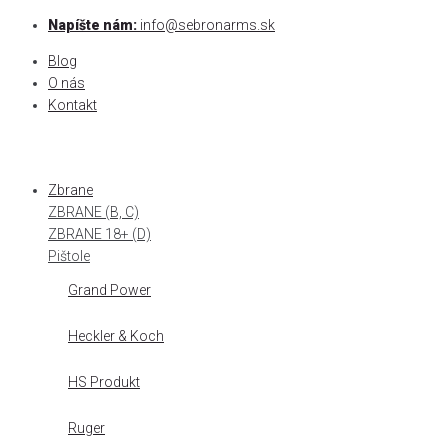
Skip
Napíšte nám:
info@sebronarms.sk
to
Blog
content
O nás
Kontakt
Zbrane
ZBRANE (B, C)
ZBRANE 18+ (D)
Pištole
Grand Power
Heckler & Koch
HS Produkt
Ruger