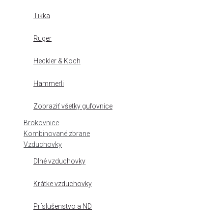
Tikka
Ruger
Heckler & Koch
Hammerli
Zobraziť všetky guľovnice
Brokovnice
Kombinované zbrane
Vzduchovky
Dlhé vzduchovky
Krátke vzduchovky
Príslušenstvo a ND