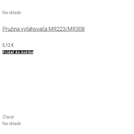
Na sklade
Pružina vyťahovača MR223/MR308
5,12
€
Pridať do košíka
Zľava!
Na sklade