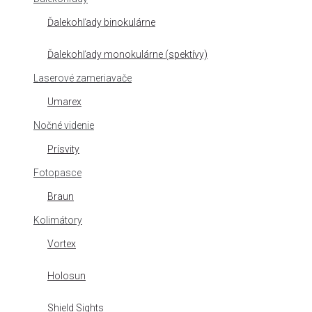
Ďalekohľady binokulárne
Ďalekohľady monokulárne (spektívy)
Laserové zameriavače
Umarex
Nočné videnie
Prísvity
Fotopasce
Braun
Kolimátory
Vortex
Holosun
Shield Sights