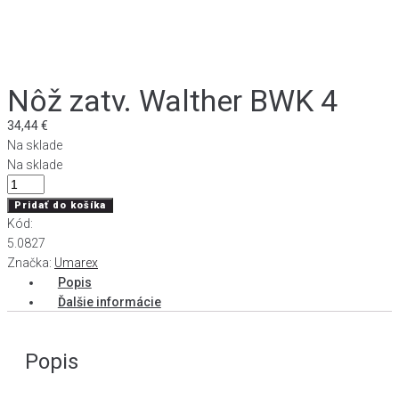
Nôž zatv. Walther BWK 4
34,44
€
Na sklade
Na sklade
množstvo
Nôž
Pridať do košíka
zatv.
Kód:
Walther
5.0827
BWK
Značka:
Umarex
4
Popis
Ďalšie informácie
Popis