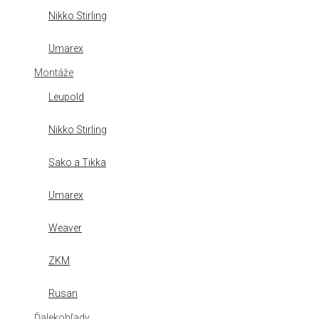
Nikko Stirling
Umarex
Montáže
Leupold
Nikko Stirling
Sako a Tikka
Umarex
Weaver
ZKM
Rusan
Ďalekohľady