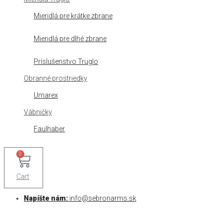
Mieridlá pre krátke zbrane
Mieridlá pre dlhé zbrane
Príslušenstvo Truglo
Obranné prostriedky
Umarex
Vábničky
Faulhaber
0
Cart
Napíšte nám:
info@sebronarms.sk