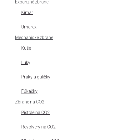
Expanzné zbrane
Kimar
Umarex
Mechanické zbrane
Kuše
Luky
Praky a guličky
Fúkačky
Zbrane na CO2
Pištole na CO2
Revolvery na CO2