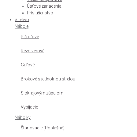
Úsťové zariadenia
Príslušenstvo
Strelivo
Náboje
Pištoľové
Revolverové
Guľové
Brokové s jednotnou strelou
S okrajovým zápalom
Vybíjacie
Nábojky
Štartovacie (Poplašné)