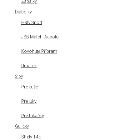
Zápalky
Diabolky
H&N Sport
JSB Match Diabolo
Kovohutě Příbram
Umarex
Šipy
Pre kuše
Pre luky
Pre fúkačky
Guličky
Strely T4E