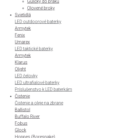
Guličky do praku
Olovené broky
Svietidlá
LED outdoorové baterky
Armytek
Fenix
Umarex
LED taktické baterky
Armytek
Klarus
Olight
LED čelovky
LED ultrafialové baterky
Príslušenstvo k LED baterkám
Čistenie
Čistenie a oleje na zbrane
Ballistol
Buffalo River
Fobus
Glock
Hoppes (Boresnake)