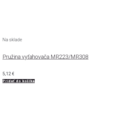
Na sklade
Pružina vyťahovača MR223/MR308
5,12
€
Pridať do košíka