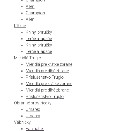
Champion
Allen
Champion
Allen
Rôzne
Knihy, príručky
Terče a lapače
Knihy, príručky
Terče a lapače
Mieridlá Truglo
Mieridlá pre krátke zbrane
Mieridlá pre dlhé zbrane
Príslušenstvo Truglo
Mieridlá pre krátke zbrane
Mieridlá pre dlhé zbrane
Príslušenstvo Truglo
Obranné prostriedky
Umarex
Umarex
Vábničky
Faulhaber