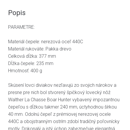
Popis
PARAMETRE:
Materiál čepele: nerezová oceľ 440C
Materiál rukoväte: Pakka drevo
Celková dĺžka: 377 mm
Dĺžka čepele: 235 mm
Hmotnosť: 400 g
Skúsení lovci diviakov nezľavujú zo svojich nárokov a
presne pre nich bol stvorený špičkový lovecký nôž
Walther La Chasse Boar Hunter vybavený impozantnou
čepeľou s dĺžkou takmer 240 mm, úctyhodnou šírkou
40 mm. Odolnú čepeľ z prémiovej nerezovej ocele
440C a obojstranným ostrím zdobí tradičný poľovnícky
motív. Dokonalý a istý úchop zabezpečuje elegantná