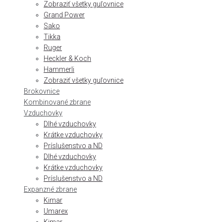
Zobraziť všetky guľovnice
Grand Power
Sako
Tikka
Ruger
Heckler & Koch
Hammerli
Zobraziť všetky guľovnice
Brokovnice
Kombinované zbrane
Vzduchovky
Dlhé vzduchovky
Krátke vzduchovky
Príslušenstvo a ND
Dlhé vzduchovky
Krátke vzduchovky
Príslušenstvo a ND
Expanzné zbrane
Kimar
Umarex