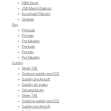
H&N Sport
JSB Match Diabolo
Kovohutě Příbram
Umarex
Šipy
Pre kuše
Pre luky
Pre fúkačky
Pre kuše
Pre luky
Pre fúkačky
Guličky
Strely T4E
Oceľové guličky pre CO2
Guličky pre Airsoft
Guličky do praku
Olovené broky
Strely T4E
Oceľové guličky pre CO2
Guličky pre Airsoft