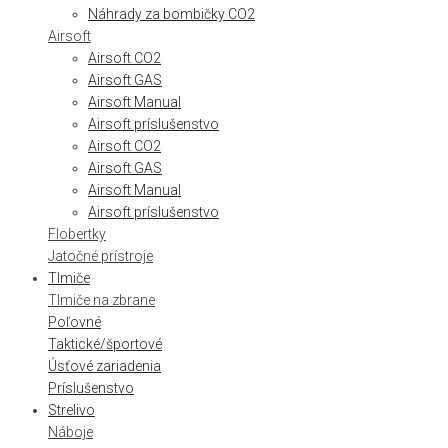
Náhrady za bombičky CO2
Airsoft
Airsoft CO2
Airsoft GAS
Airsoft Manual
Airsoft príslušenstvo
Airsoft CO2
Airsoft GAS
Airsoft Manual
Airsoft príslušenstvo
Flobertky
Jatočné prístroje
Tlmiče
Tlmiče na zbrane
Poľovné
Taktické/športové
Úsťové zariadenia
Príslušenstvo
Strelivo
Náboje