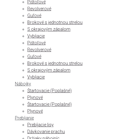
Pištoľové
Revolverové
Guľové
Brokové s jednotnou strelou
S okrajovým zápalom
Vybíjacie
Pištoľové
Revolverové
Guľové
Brokové s jednotnou strelou
S okrajovým zápalom
Vybíjacie
Nábojky
Štartovacie (Poplašné)
Plynové
Štartovacie (Poplašné)
Plynové
Prebíjanie
Prebíjacie lisy
Dávkovanie prachu
Držiaky nábojníc