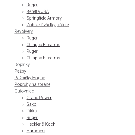
Ruger
Beretta USA
Springfield Armory
Zobraziť všetky pištole
Revolvery
Ruger
Chiappa Firearms
Ruger
Chiappa Firearms
Doplnky
Pažby
Pažbičky Hogue
Popruhy na zbrane
Guľovnice
Grand Power
Sako
Tikka
Ruger
Heckler & Koch
Hammerli