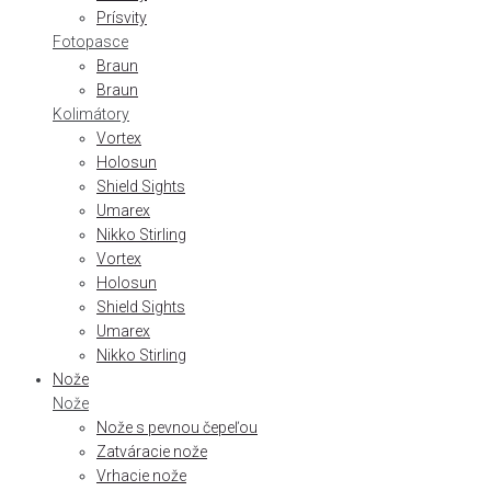
Prísvity
Fotopasce
Braun
Braun
Kolimátory
Vortex
Holosun
Shield Sights
Umarex
Nikko Stirling
Vortex
Holosun
Shield Sights
Umarex
Nikko Stirling
Nože
Nože
Nože s pevnou čepeľou
Zatváracie nože
Vrhacie nože