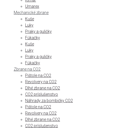
Kimar
Umarex
Mechanické zbrane
Kuše
Luky
Praky a guličky
Fúkačky
Kuše
Luky
Praky a guličky
Fúkačky
Zbrane na CO2
Pištole na CO2
Revolvery na CO2
Dlhé zbrane na CO2
CO2 príslušenstvo
Náhrady za bombičky CO2
Pištole na CO2
Revolvery na CO2
Dlhé zbrane na CO2
CO2 príslušenstvo