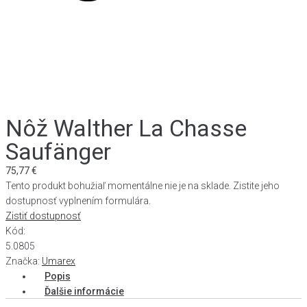
Nôž Walther La Chasse
Saufänger
75,77
€
Tento produkt bohužiaľ momentálne nie je na sklade. Zistite jeho
dostupnosť vyplnením formulára.
Zistiť dostupnosť
Kód:
5.0805
Značka:
Umarex
Popis
Ďalšie informácie