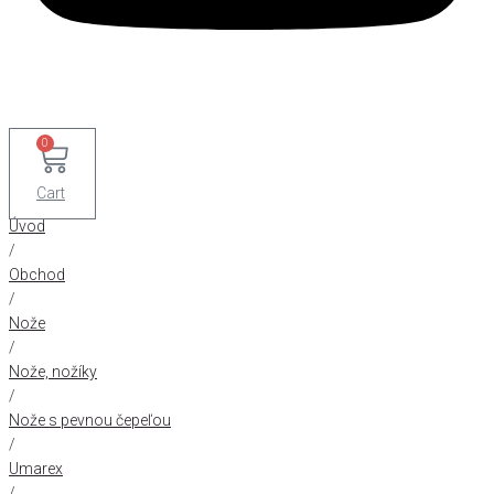
0
Cart
Úvod
/
Obchod
/
Nože
/
Nože, nožíky
/
Nože s pevnou čepeľou
/
Umarex
/