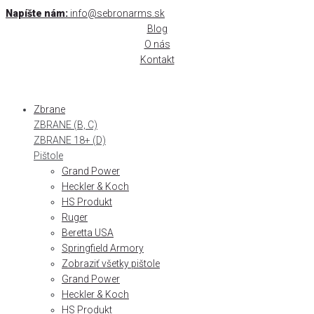
Skip
Napíšte nám:
info@sebronarms.sk
to
Blog
content
O nás
Kontakt
Zbrane
ZBRANE (B, C)
ZBRANE 18+ (D)
Pištole
Grand Power
Heckler & Koch
HS Produkt
Ruger
Beretta USA
Springfield Armory
Zobraziť všetky pištole
Grand Power
Heckler & Koch
HS Produkt