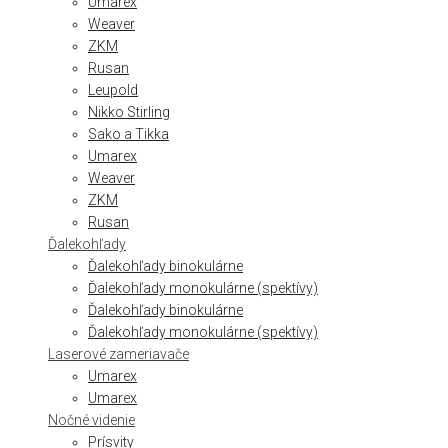
Umarex
Weaver
ZKM
Rusan
Leupold
Nikko Stirling
Sako a Tikka
Umarex
Weaver
ZKM
Rusan
Ďalekohľady
Ďalekohľady binokulárne
Ďalekohľady monokulárne (spektívy)
Ďalekohľady binokulárne
Ďalekohľady monokulárne (spektívy)
Laserové zameriavače
Umarex
Umarex
Nočné videnie
Prísvity