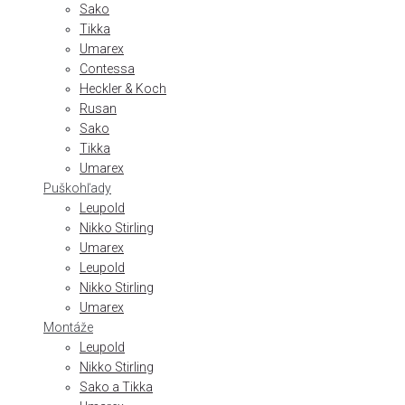
Sako
Tikka
Umarex
Contessa
Heckler & Koch
Rusan
Sako
Tikka
Umarex
Puškohľady
Leupold
Nikko Stirling
Umarex
Leupold
Nikko Stirling
Umarex
Montáže
Leupold
Nikko Stirling
Sako a Tikka