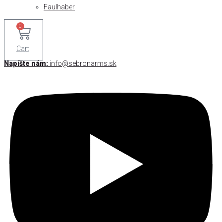
Faulhaber
0
Cart
Napíšte nám:
info@sebronarms.sk