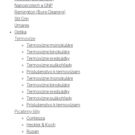
Nanoprotech a GNP
Remington (Bore Cleaning)
Stil Crin
Umarex
Optika
Termovízie
Termovízne monokuláre
Termovízne binokuláre
Termovízne predsádky
Termovízne puškohľady
Príslušenstvo k termovíziam
Termovízne monokuláre
Termovízne binokuláre
Termovízne predsádky
Termovízne puškohľady
Príslušenstvo k termovíziam
Picatinny lišty
Contessa
Heckler & Koch
Rusan