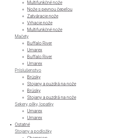
Multifunkčné nože
Nože s pevnou čepeľou
Zatváracie nože
Vrhacie nože
Multifunkčné nože
Mačety
Buffalo River
Umarex
Buffalo River
Umarex
Príslušenstvo
Brúsky
Stojany a puzdrá na nože
Brúsky
Stojany a puzdrá na nože
Sekery, pílky, lopatky
Umarex
Umarex
Ostatné
Stojany a podložky