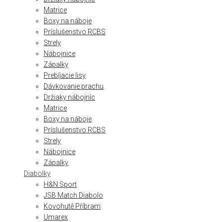
Matrice
Boxy na náboje
Príslušenstvo RCBS
Strely
Nábojnice
Zápalky
Prebíjacie lisy
Dávkovanie prachu
Držiaky nábojníc
Matrice
Boxy na náboje
Príslušenstvo RCBS
Strely
Nábojnice
Zápalky
Diabolky
H&N Sport
JSB Match Diabolo
Kovohutě Příbram
Umarex