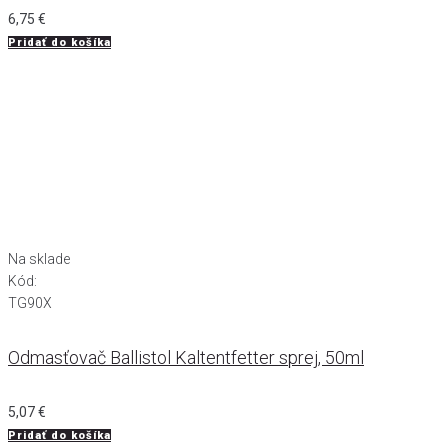
6,75
€
Pridať do košíka
Na sklade
Kód:
TG90X
Odmasťovač Ballistol Kaltentfetter sprej, 50ml
5,07
€
Pridať do košíka