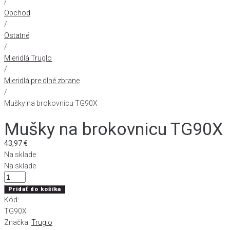
/
Obchod
/
Ostatné
/
Mieridlá Truglo
/
Mieridlá pre dlhé zbrane
/
Mušky na brokovnicu TG90X
Mušky na brokovnicu TG90X
43,97
€
Na sklade
Na sklade
množstvo
Mušky
Pridať do košíka
na
Kód:
brokovnicu
TG90X
TG90X
Značka:
Truglo