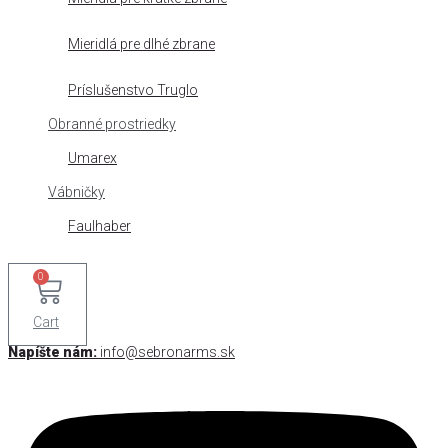
Mieridlá pre dlhé zbrane
Príslušenstvo Truglo
Obranné prostriedky
Umarex
Vábničky
Faulhaber
0
Cart
Napíšte nám:
info@sebronarms.sk