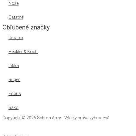
Nože
Ostatné
Obľúbené značky
Umarex
Heckler & Koch
Tikka
Ruger
Fobus
Sako
Copyright © 2026 Sebron Arms. Všetky práva vyhradené