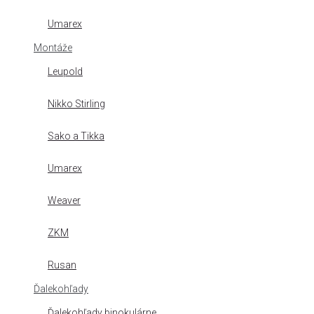
Umarex
Montáže
Leupold
Nikko Stirling
Sako a Tikka
Umarex
Weaver
ZKM
Rusan
Ďalekohľady
Ďalekohľady binokulárne