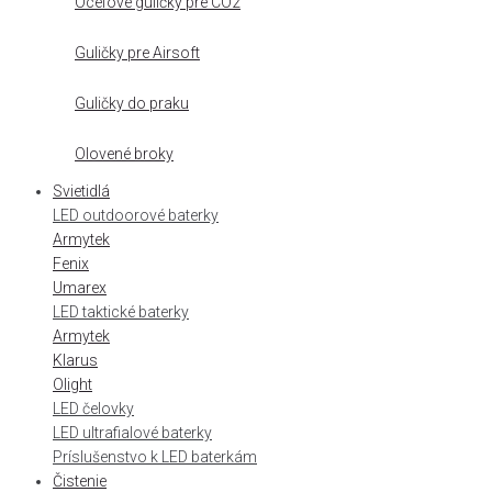
Oceľové guličky pre CO2
Guličky pre Airsoft
Guličky do praku
Olovené broky
Svietidlá
LED outdoorové baterky
Armytek
Fenix
Umarex
LED taktické baterky
Armytek
Klarus
Olight
LED čelovky
LED ultrafialové baterky
Príslušenstvo k LED baterkám
Čistenie