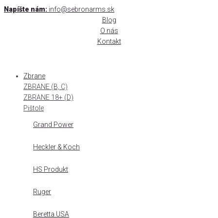
Skip
Napíšte nám:
info@sebronarms.sk
to
Blog
content
O nás
Kontakt
Zbrane
ZBRANE (B, C)
ZBRANE 18+ (D)
Pištole
Grand Power
Heckler & Koch
HS Produkt
Ruger
Beretta USA