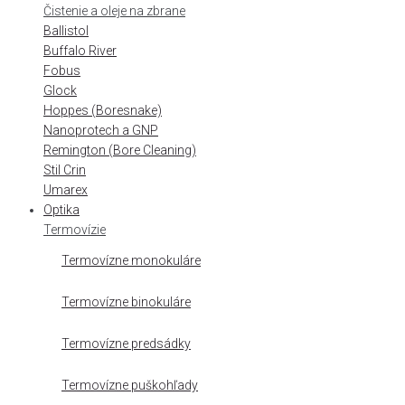
Čistenie a oleje na zbrane
Ballistol
Buffalo River
Fobus
Glock
Hoppes (Boresnake)
Nanoprotech a GNP
Remington (Bore Cleaning)
Stil Crin
Umarex
Optika
Termovízie
Termovízne monokuláre
Termovízne binokuláre
Termovízne predsádky
Termovízne puškohľady