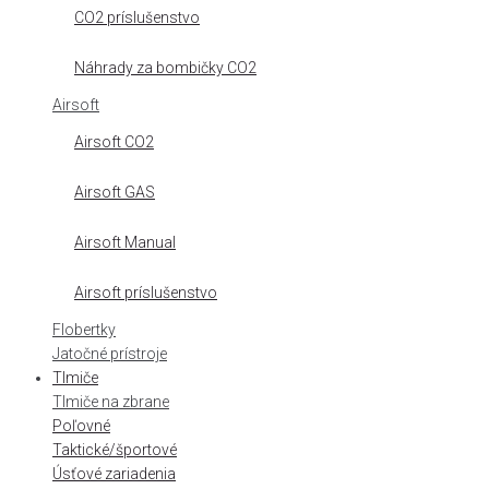
CO2 príslušenstvo
Náhrady za bombičky CO2
Airsoft
Airsoft CO2
Airsoft GAS
Airsoft Manual
Airsoft príslušenstvo
Flobertky
Jatočné prístroje
Tlmiče
Tlmiče na zbrane
Poľovné
Taktické/športové
Úsťové zariadenia