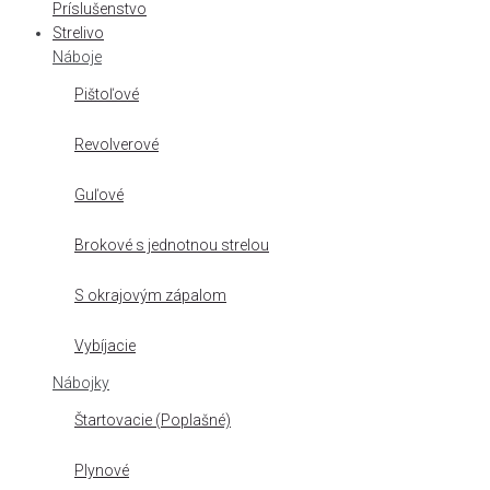
Príslušenstvo
Strelivo
Náboje
Pištoľové
Revolverové
Guľové
Brokové s jednotnou strelou
S okrajovým zápalom
Vybíjacie
Nábojky
Štartovacie (Poplašné)
Plynové