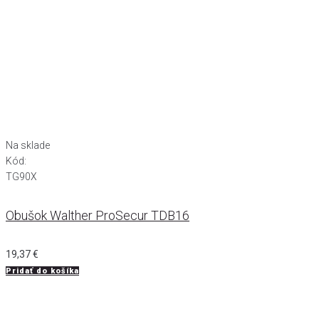
Na sklade
Kód:
TG90X
Obušok Walther ProSecur TDB16
19,37
€
Pridať do košíka