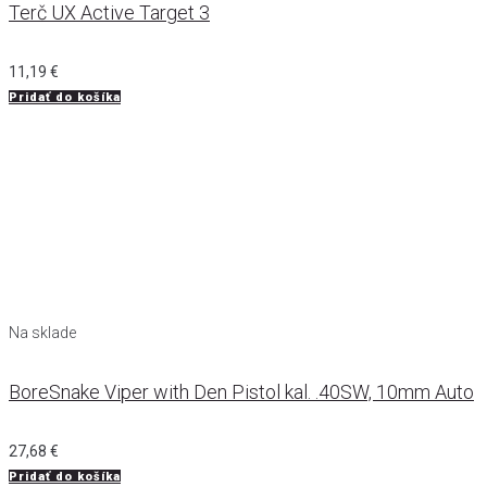
Terč UX Active Target 3
11,19
€
Pridať do košíka
Na sklade
BoreSnake Viper with Den Pistol kal. .40SW, 10mm Auto
27,68
€
Pridať do košíka