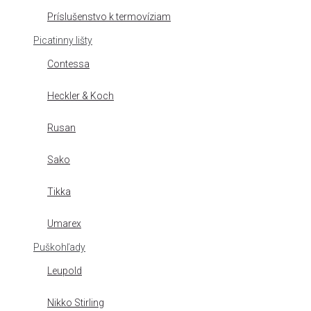
Príslušenstvo k termovíziam
Picatinny lišty
Contessa
Heckler & Koch
Rusan
Sako
Tikka
Umarex
Puškohľady
Leupold
Nikko Stirling