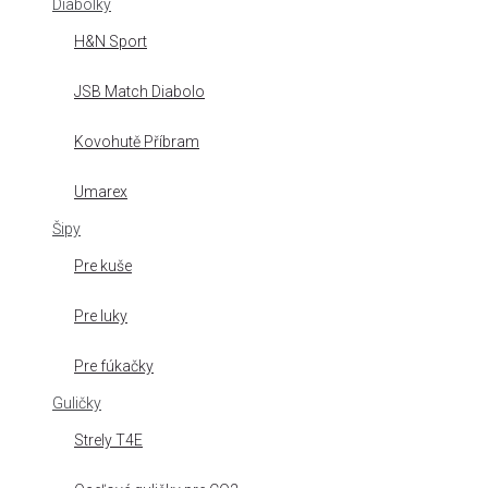
Diabolky
H&N Sport
JSB Match Diabolo
Kovohutě Příbram
Umarex
Šipy
Pre kuše
Pre luky
Pre fúkačky
Guličky
Strely T4E