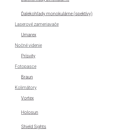
Ďalekohľady monokulárne (spektívy)
Laserové zameriavače
Umarex
Nočné videnie
Prísvity
Fotopasce
Braun
Kolimátory
Vortex
Holosun
Shield Sights