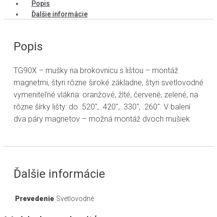
Popis
Ďalšie informácie
Popis
TG90X – mušky na brokovnicu s lištou – montáž
magnetmi, štyri rôzne široké základne, štyri svetlovodné
vymeniteľné vlákna: oranžové, žlté, červené, zelené, na
rôzne šírky lišty: do .520", .420", .330", .260". V balení
dva páry magnetov – možná montáž dvoch mušiek
Ďalšie informácie
Prevedenie
Svetlovodné