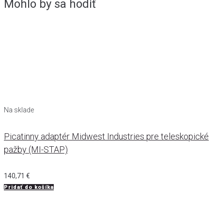
Mohlo by sa hodiť
Na sklade
Picatinny adaptér Midwest Industries pre teleskopické
pažby (MI-STAP)
140,71
€
Pridať do košíka