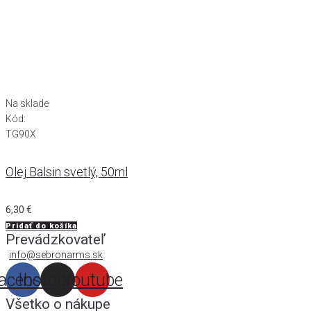
Na sklade
Kód:
TG90X
Olej Balsin svetlý, 50ml
6,30
€
Pridať do košíka
Prevádzkovateľ
info@sebronarms.sk
acebook
Instagram
Youtube
Všetko o nákupe