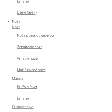
Umarex
Nikko Stirling
Nože
Nože
Nože s pevnou čepeľou
Zatváracie nože
Vrhacie nože
Multifunkčné nože
Mačety
Buffalo River
Umarex
Príslušenstvo