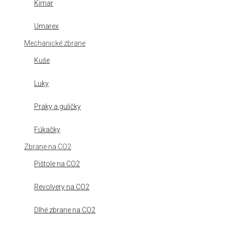
Kimar
Umarex
Mechanické zbrane
Kuše
Luky
Praky a guličky
Fúkačky
Zbrane na CO2
Pištole na CO2
Revolvery na CO2
Dlhé zbrane na CO2