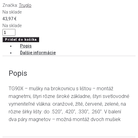
Značka:
Truglo
Na sklade
43,97
€
Na sklade
množstvo
Mušky
Pridať do košíka
na
Popis
brokovnicu
Ďalšie informácie
TG90X
Popis
TG90X – mušky na brokovnicu s lištou – montáž
magnetmi, štyri rôzne široké základne, štyri svetlovodné
vymeniteľné vlákna: oranžové, žlté, červené, zelené, na
rôzne šírky lišty: do .520", .420", .330", .260". V balení
dva páry magnetov – možná montáž dvoch mušiek