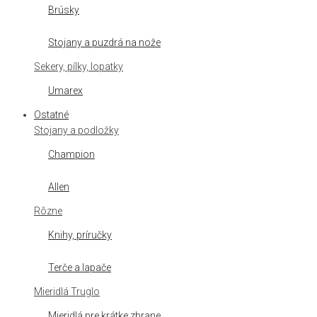
Brúsky
Stojany a puzdrá na nože
Sekery, pílky, lopatky
Umarex
Ostatné
Stojany a podložky
Champion
Allen
Rôzne
Knihy, príručky
Terče a lapače
Mieridlá Truglo
Mieridlá pre krátke zbrane