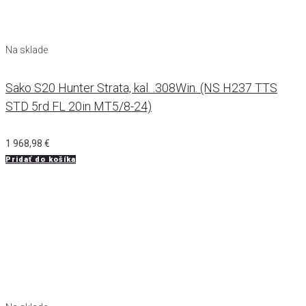
Na sklade
Sako S20 Hunter Strata, kal. .308Win. (NS H237 TTS
STD 5rd FL 20in MT5/8-24)
1 968,98
€
Pridať do košíka