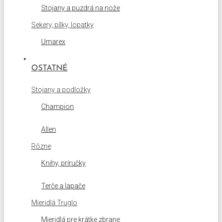
Stojany a puzdrá na nože
Sekery, pílky, lopatky
Umarex
OSTATNÉ
Stojany a podložky
Champion
Allen
Rôzne
Knihy, príručky
Terče a lapače
Mieridlá Truglo
Mieridlá pre krátke zbrane