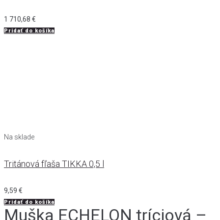
1 710,68
€
Pridať do košíka
Na sklade
Tritánová fľaša TIKKA 0,5 l
9,59
€
Pridať do košíka
Muška ECHELON tríciová –