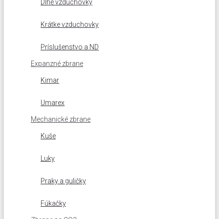
Dlhé vzduchovky
Krátke vzduchovky
Príslušenstvo a ND
Expanzné zbrane
Kimar
Umarex
Mechanické zbrane
Kuše
Luky
Praky a guličky
Fúkačky