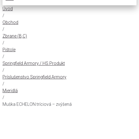
Úvod
/
Obchod
/
Zbrane (B,C)
/
Pištole
/
Springfield Armory / HS Produkt
/
Príslušenstvo Springfield Armory
/
Mieridlá
/
Muška ECHELON tríciová – zvýšená