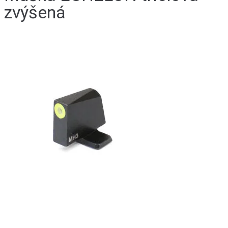
zvýšená