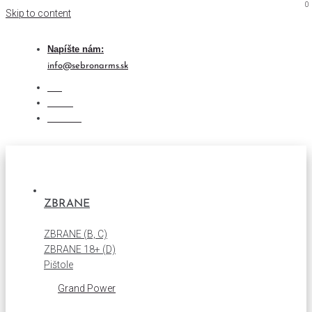
0
0
Skip to content
Napíšte nám:
info@sebronarms.sk
Blog
O nás
Kontakt
ZBRANE
ZBRANE (B, C)
ZBRANE 18+ (D)
Pištole
Grand Power