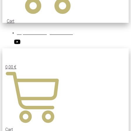
Cart
Napíšte nám:
info@sebronarms.sk
0,00
€
Cart