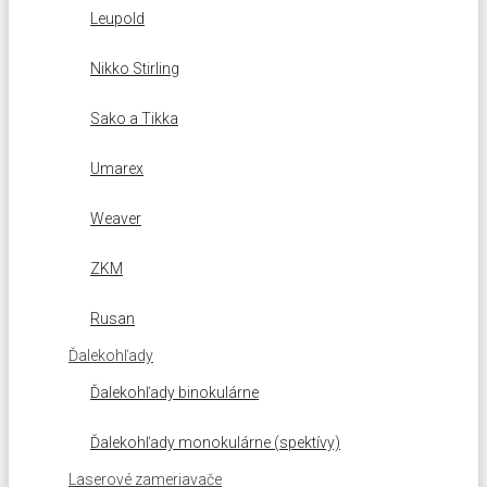
Leupold
Nikko Stirling
Sako a Tikka
Umarex
Weaver
ZKM
Rusan
Ďalekohľady
Ďalekohľady binokulárne
Ďalekohľady monokulárne (spektívy)
Laserové zameriavače