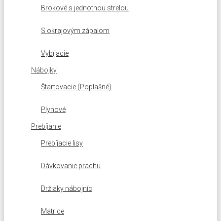
Brokové s jednotnou strelou
S okrajovým zápalom
Vybíjacie
Nábojky
Štartovacie (Poplašné)
Plynové
Prebíjanie
Prebíjacie lisy
Dávkovanie prachu
Držiaky nábojníc
Matrice