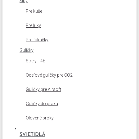
Šipy
Pre kuše
Pre luky
Pre fúkačky
Guličky
Strely T4E
Oceľové guličky pre CO2
Guličky pre Airsoft
Guličky do praku
Olovené broky
SVIETIDLÁ