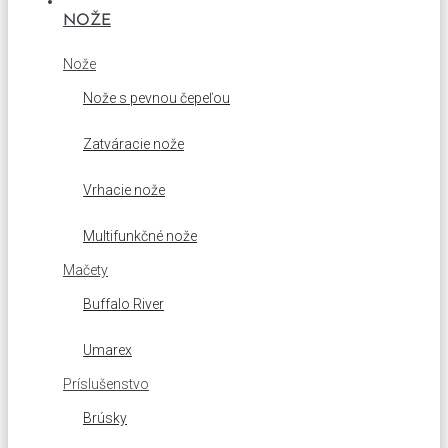
NOŽE
Nože
Nože s pevnou čepeľou
Zatváracie nože
Vrhacie nože
Multifunkčné nože
Mačety
Buffalo River
Umarex
Príslušenstvo
Brúsky