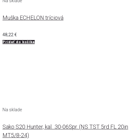
Na sklade
Muška ECHELON tríciová
48,22
€
Pridať do košíka
Na sklade
Sako S20 Hunter, kal. .30-06Spr. (NS TST 5rd FL 20in
MT5/8-24)