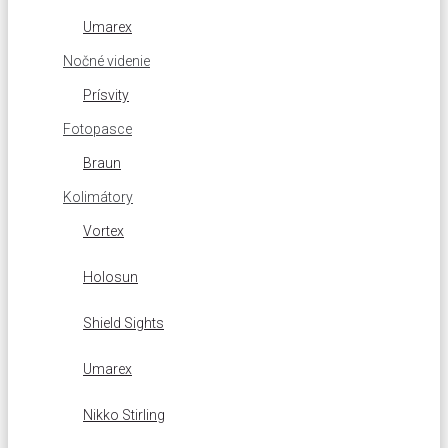
Umarex
Nočné videnie
Prísvity
Fotopasce
Braun
Kolimátory
Vortex
Holosun
Shield Sights
Umarex
Nikko Stirling