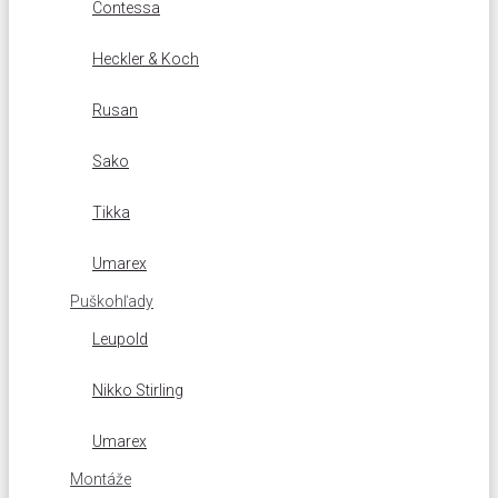
Contessa
Heckler & Koch
Rusan
Sako
Tikka
Umarex
Puškohľady
Leupold
Nikko Stirling
Umarex
Montáže