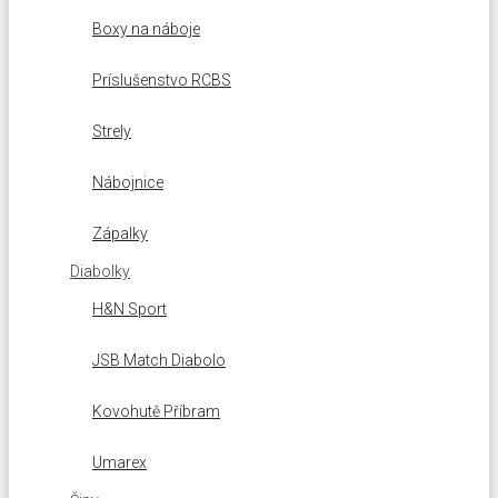
Boxy na náboje
Príslušenstvo RCBS
Strely
Nábojnice
Zápalky
Diabolky
H&N Sport
JSB Match Diabolo
Kovohutě Příbram
Umarex