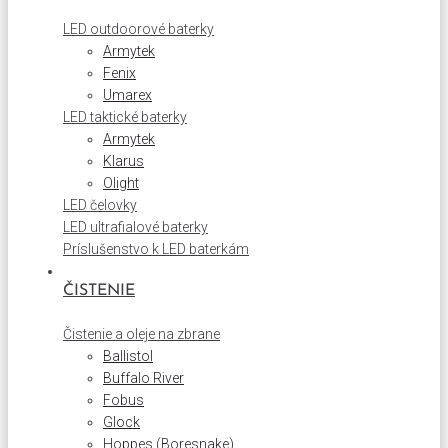
LED outdoorové baterky
Armytek
Fenix
Umarex
LED taktické baterky
Armytek
Klarus
Olight
LED čelovky
LED ultrafialové baterky
Príslušenstvo k LED baterkám
ČISTENIE
Čistenie a oleje na zbrane
Ballistol
Buffalo River
Fobus
Glock
Hoppes (Boresnake)