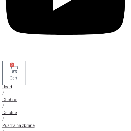
0
Cart
Úvod
/
Obchod
/
Ostatné
/
Puzdrá na zbrane