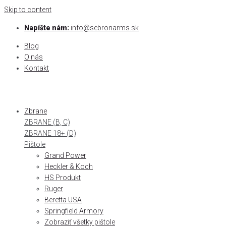
Skip to content
Napíšte nám:
info@sebronarms.sk
Blog
O nás
Kontakt
Zbrane
ZBRANE (B, C)
ZBRANE 18+ (D)
Pištole
Grand Power
Heckler & Koch
HS Produkt
Ruger
Beretta USA
Springfield Armory
Zobraziť všetky pištole