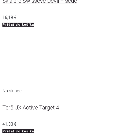
Sklá pre Swisseye Devil – šedé
16,19
€
Pridať do košíka
Na sklade
Terč UX Active Target 4
41,33
€
Pridať do košíka