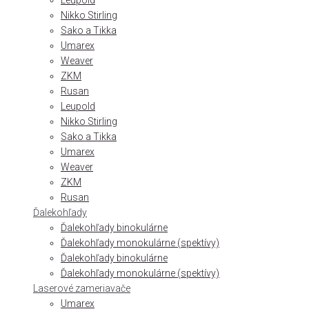
Leupold
Nikko Stirling
Sako a Tikka
Umarex
Weaver
ZKM
Rusan
Leupold
Nikko Stirling
Sako a Tikka
Umarex
Weaver
ZKM
Rusan
Ďalekohľady
Ďalekohľady binokulárne
Ďalekohľady monokulárne (spektívy)
Ďalekohľady binokulárne
Ďalekohľady monokulárne (spektívy)
Laserové zameriavače
Umarex