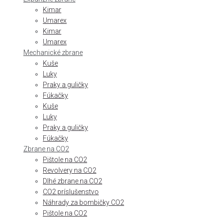
Kimar
Umarex
Kimar
Umarex
Mechanické zbrane
Kuše
Luky
Praky a guličky
Fúkačky
Kuše
Luky
Praky a guličky
Fúkačky
Zbrane na CO2
Pištole na CO2
Revolvery na CO2
Dlhé zbrane na CO2
CO2 príslušenstvo
Náhrady za bombičky CO2
Pištole na CO2