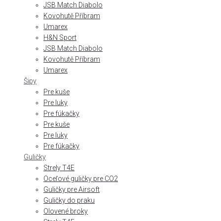
JSB Match Diabolo
Kovohutě Příbram
Umarex
H&N Sport
JSB Match Diabolo
Kovohutě Příbram
Umarex
Šipy
Pre kuše
Pre luky
Pre fúkačky
Pre kuše
Pre luky
Pre fúkačky
Guličky
Strely T4E
Oceľové guličky pre CO2
Guličky pre Airsoft
Guličky do praku
Olovené broky