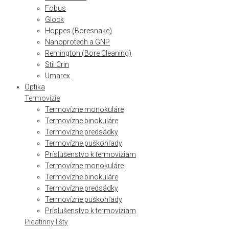
Fobus
Glock
Hoppes (Boresnake)
Nanoprotech a GNP
Remington (Bore Cleaning)
Stil Crin
Umarex
Optika
Termovízie
Termovízne monokuláre
Termovízne binokuláre
Termovízne predsádky
Termovízne puškohľady
Príslušenstvo k termovíziam
Termovízne monokuláre
Termovízne binokuláre
Termovízne predsádky
Termovízne puškohľady
Príslušenstvo k termovíziam
Picatinny lišty