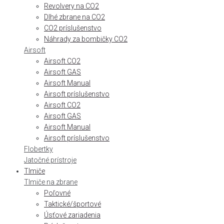
Revolvery na CO2
Dlhé zbrane na CO2
CO2 príslušenstvo
Náhrady za bombičky CO2
Airsoft
Airsoft CO2
Airsoft GAS
Airsoft Manual
Airsoft príslušenstvo
Airsoft CO2
Airsoft GAS
Airsoft Manual
Airsoft príslušenstvo
Flobertky
Jatočné prístroje
Tlmiče
Tlmiče na zbrane
Poľovné
Taktické/športové
Úsťové zariadenia