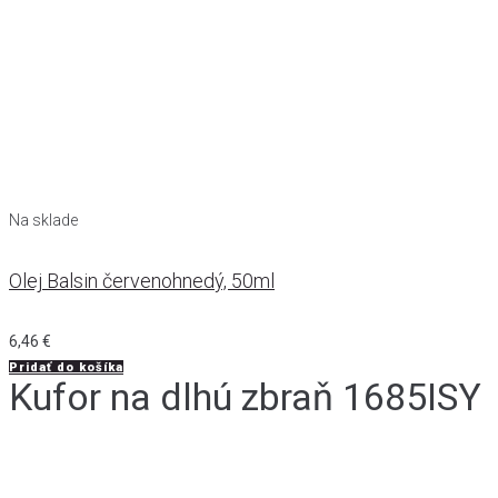
Na sklade
Olej Balsin červenohnedý, 50ml
6,46
€
Pridať do košíka
Kufor na dlhú zbraň 1685ISY