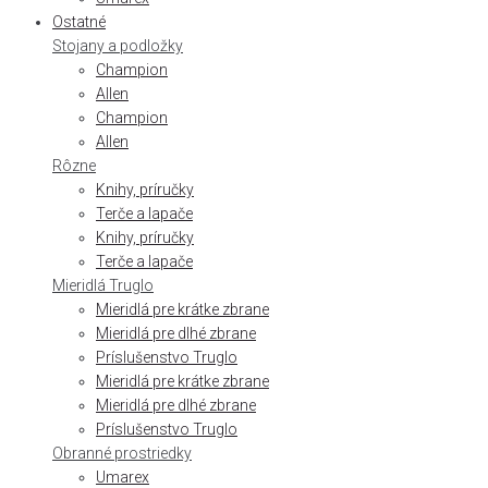
Ostatné
Stojany a podložky
Champion
Allen
Champion
Allen
Rôzne
Knihy, príručky
Terče a lapače
Knihy, príručky
Terče a lapače
Mieridlá Truglo
Mieridlá pre krátke zbrane
Mieridlá pre dlhé zbrane
Príslušenstvo Truglo
Mieridlá pre krátke zbrane
Mieridlá pre dlhé zbrane
Príslušenstvo Truglo
Obranné prostriedky
Umarex