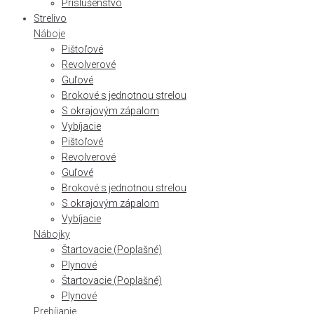
Príslušenstvo
Strelivo
Náboje
Pištoľové
Revolverové
Guľové
Brokové s jednotnou strelou
S okrajovým zápalom
Vybíjacie
Pištoľové
Revolverové
Guľové
Brokové s jednotnou strelou
S okrajovým zápalom
Vybíjacie
Nábojky
Štartovacie (Poplašné)
Plynové
Štartovacie (Poplašné)
Plynové
Prebíjanie