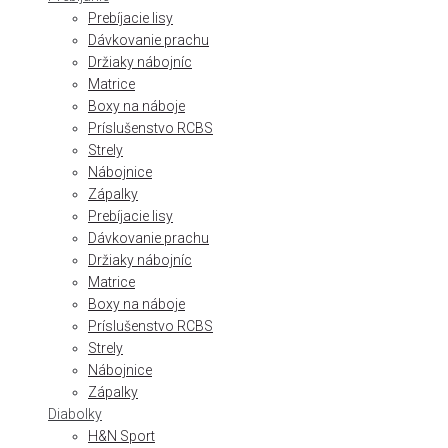
Prebíjacie lisy
Dávkovanie prachu
Držiaky nábojníc
Matrice
Boxy na náboje
Príslušenstvo RCBS
Strely
Nábojnice
Zápalky
Prebíjacie lisy
Dávkovanie prachu
Držiaky nábojníc
Matrice
Boxy na náboje
Príslušenstvo RCBS
Strely
Nábojnice
Zápalky
Diabolky
H&N Sport