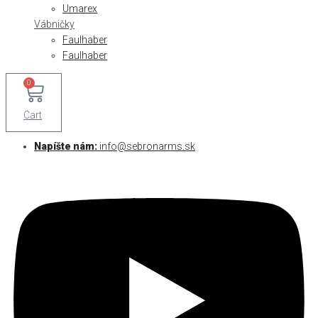
Umarex
Vábničky
Faulhaber
Faulhaber
0
Cart
Napíšte nám:
info@sebronarms.sk