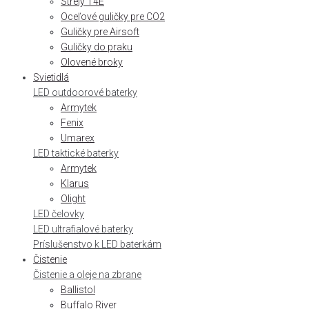
Strely T4E
Oceľové guličky pre CO2
Guličky pre Airsoft
Guličky do praku
Olovené broky
Svietidlá
LED outdoorové baterky
Armytek
Fenix
Umarex
LED taktické baterky
Armytek
Klarus
Olight
LED čelovky
LED ultrafialové baterky
Príslušenstvo k LED baterkám
Čistenie
Čistenie a oleje na zbrane
Ballistol
Buffalo River