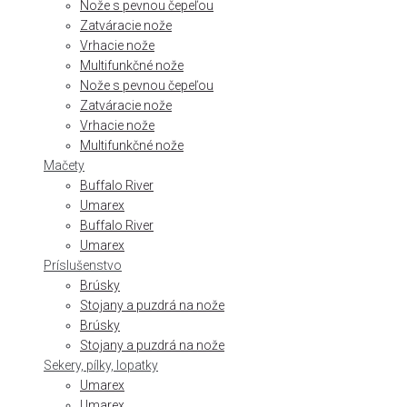
Nože s pevnou čepeľou
Zatváracie nože
Vrhacie nože
Multifunkčné nože
Nože s pevnou čepeľou
Zatváracie nože
Vrhacie nože
Multifunkčné nože
Mačety
Buffalo River
Umarex
Buffalo River
Umarex
Príslušenstvo
Brúsky
Stojany a puzdrá na nože
Brúsky
Stojany a puzdrá na nože
Sekery, pílky, lopatky
Umarex
Umarex