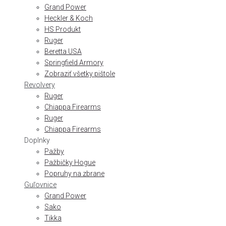
Grand Power
Heckler & Koch
HS Produkt
Ruger
Beretta USA
Springfield Armory
Zobraziť všetky pištole
Revolvery
Ruger
Chiappa Firearms
Ruger
Chiappa Firearms
Doplnky
Pažby
Pažbičky Hogue
Popruhy na zbrane
Guľovnice
Grand Power
Sako
Tikka