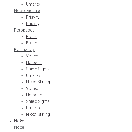
Umarex
Nočné videnie
Prísvity
Prísvity
Fotopasce
Braun
Braun
Kolimátory
Vortex
Holosun
Shield Sights
Umarex
Nikko Stirling
Vortex
Holosun
Shield Sights
Umarex
Nikko Stirling
Nože
Nože