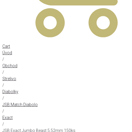
Cart
Úvod
/
Obchod
/
Strelivo
/
Diabolky
/
JSB Match Diabolo
/
Exact
/
JSB Exact Jumbo Beast 5,52mm 150ks