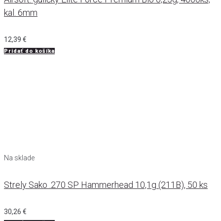
kal. 6mm
12,39
€
Pridať do košíka
Na sklade
Strely Sako .270 SP Hammerhead 10,1g (211B), 50 ks
30,26
€