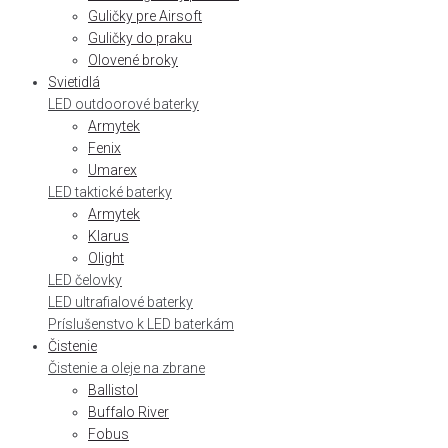
Guličky pre Airsoft
Guličky do praku
Olovené broky
Svietidlá
LED outdoorové baterky
Armytek
Fenix
Umarex
LED taktické baterky
Armytek
Klarus
Olight
LED čelovky
LED ultrafialové baterky
Príslušenstvo k LED baterkám
Čistenie
Čistenie a oleje na zbrane
Ballistol
Buffalo River
Fobus