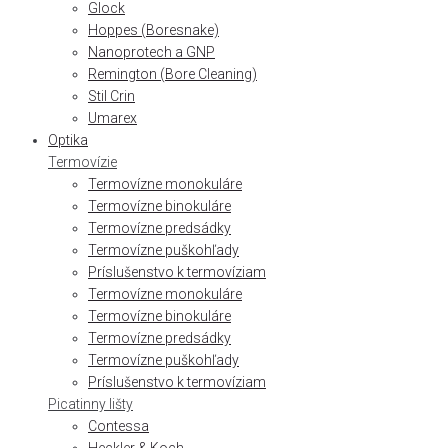
Glock
Hoppes (Boresnake)
Nanoprotech a GNP
Remington (Bore Cleaning)
Stil Crin
Umarex
Optika
Termovízie
Termovízne monokuláre
Termovízne binokuláre
Termovízne predsádky
Termovízne puškohľady
Príslušenstvo k termovíziam
Termovízne monokuláre
Termovízne binokuláre
Termovízne predsádky
Termovízne puškohľady
Príslušenstvo k termovíziam
Picatinny lišty
Contessa