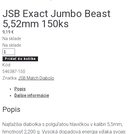
JSB Exact Jumbo Beast
5,52mm 150ks
9,19
€
Na sklade
Na sklade
množstvo
JSB
Pridať do košíka
Exact
Kód:
Jumbo
546387-150
Beast
Značka:
JSB Match Diabolo
5,52mm
Popis
150ks
Ďalšie informácie
Popis
Najťažšia diabolka s polguľatou hlavičkou v kalibri 5,5mm,
hmotnosť 2,200 g. Vysoká dopadová energia vďaka svojej