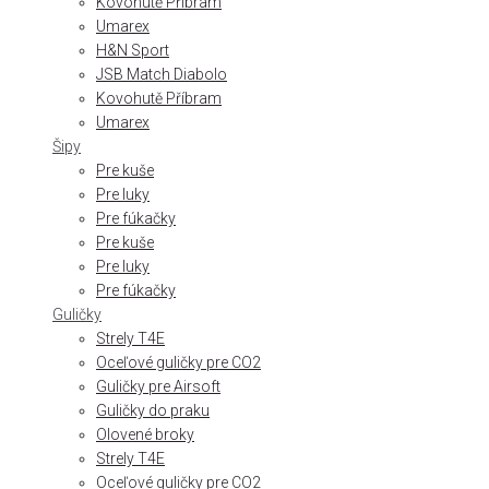
Kovohutě Příbram
Umarex
H&N Sport
JSB Match Diabolo
Kovohutě Příbram
Umarex
Šipy
Pre kuše
Pre luky
Pre fúkačky
Pre kuše
Pre luky
Pre fúkačky
Guličky
Strely T4E
Oceľové guličky pre CO2
Guličky pre Airsoft
Guličky do praku
Olovené broky
Strely T4E
Oceľové guličky pre CO2