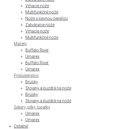
Vrhacie nože
Multifunkčné nože
Nože s pevnou čepeľou
Zatváracie nože
Vrhacie nože
Multifunkčné nože
Mačety
Buffalo River
Umarex
Buffalo River
Umarex
Príslušenstvo
Brúsky
Stojany a puzdrá na nože
Brúsky
Stojany a puzdrá na nože
Sekery, pílky, lopatky
Umarex
Umarex
Ostatné