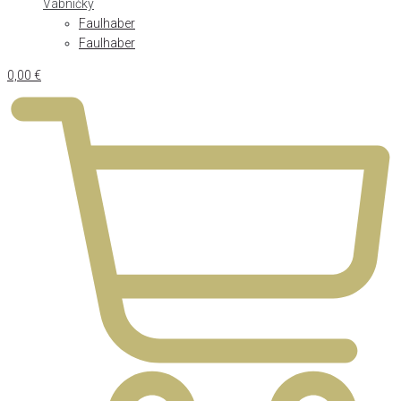
Vábničky
Faulhaber
Faulhaber
0,00
€