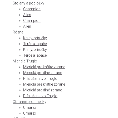
Stojany a podložky
Champion
Allen
Champion
Allen
Rôzne
Knihy, príručky
Terče a lapače
Knihy, príručky
Terče a lapače
Mieridlá Truglo
Mieridlá pre krátke zbrane
Mieridlá pre dlhé zbrane
Príslušenstvo Truglo
Mieridlá pre krátke zbrane
Mieridlá pre dlhé zbrane
Príslušenstvo Truglo
Obranné prostriedky
Umarex
Umarex