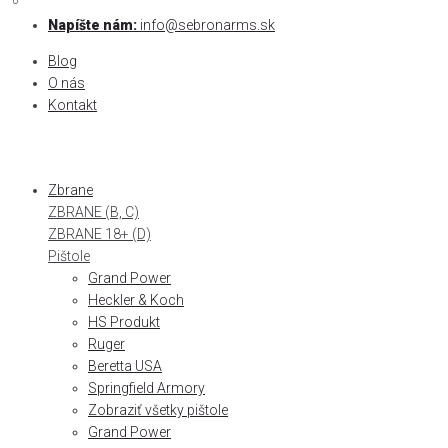
0
0
Skip
Napíšte nám:
info@sebronarms.sk
to
Blog
content
O nás
Kontakt
Zbrane
ZBRANE (B, C)
ZBRANE 18+ (D)
Pištole
Grand Power
Heckler & Koch
HS Produkt
Ruger
Beretta USA
Springfield Armory
Zobraziť všetky pištole
Grand Power