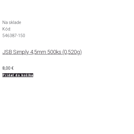
Na sklade
Kód:
546387-150
JSB Simply 4,5mm 500ks (0,520g)
8,00
€
Pridať do košíka