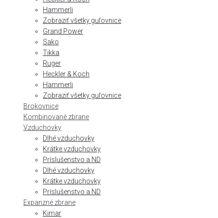
Hammerli
Zobraziť všetky guľovnice
Grand Power
Sako
Tikka
Ruger
Heckler & Koch
Hammerli
Zobraziť všetky guľovnice
Brokovnice
Kombinované zbrane
Vzduchovky
Dlhé vzduchovky
Krátke vzduchovky
Príslušenstvo a ND
Dlhé vzduchovky
Krátke vzduchovky
Príslušenstvo a ND
Expanzné zbrane
Kimar