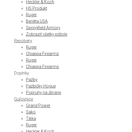
Heckler & Koch
HS Produkt
Ruger
Beretta USA
Springfield Armory
Zobraziť všetky pištole
Revolvery
Ruger
Chiappa Firearms
Ruger
Chiappa Firearms
Doplnky
Pažby
Pažbičky Hogue
Popruhy na zbrane
Guľovnice
Grand Power
Sako
Tikka
Ruger
Heckler & Koch