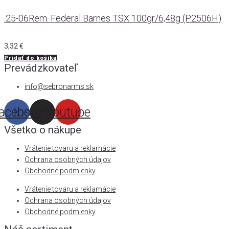
.25-06Rem. Federal Barnes TSX 100gr/6,48g (P2506H)
3,32
€
Pridať do košíka
Prevádzkovateľ
info@sebronarms.sk
acebook
Instagram
Youtube
Všetko o nákupe
Vrátenie tovaru a reklamácie
Ochrana osobných údajov
Obchodné podmienky
Vrátenie tovaru a reklamácie
Ochrana osobných údajov
Obchodné podmienky