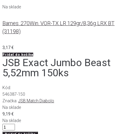
Na sklade
Barnes .270Win. VOR-TX LR 129gr/8,36g LRX BT
(31198)
3,17
€
Pridať do košíka
JSB Exact Jumbo Beast
5,52mm 150ks
Kód:
546387-150
Značka:
JSB Match Diabolo
Na sklade
9,19
€
Na sklade
množstvo
JSB