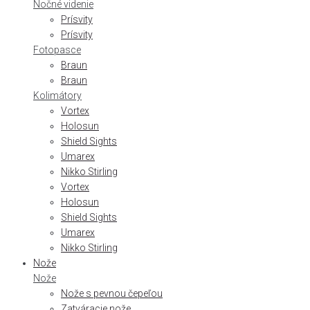
Nočné videnie
Prísvity
Prísvity
Fotopasce
Braun
Braun
Kolimátory
Vortex
Holosun
Shield Sights
Umarex
Nikko Stirling
Vortex
Holosun
Shield Sights
Umarex
Nikko Stirling
Nože
Nože
Nože s pevnou čepeľou
Zatváracie nože