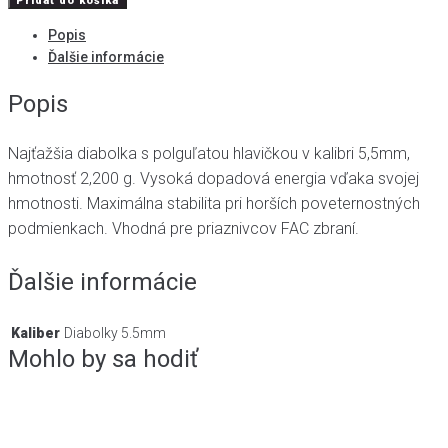
Pridať do košíka
Exact
Popis
Jumbo
Ďalšie informácie
Beast
5,52mm
Popis
150ks
Najťažšia diabolka s polguľatou hlavičkou v kalibri 5,5mm,
hmotnosť 2,200 g. Vysoká dopadová energia vďaka svojej
hmotnosti. Maximálna stabilita pri horších poveternostných
podmienkach. Vhodná pre priaznivcov FAC zbraní.
Ďalšie informácie
Kaliber
Diabolky 5.5mm
Mohlo by sa hodiť