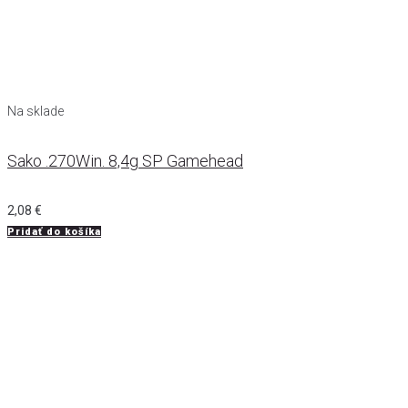
Na sklade
Sako .270Win. 8,4g SP Gamehead
2,08
€
Pridať do košíka