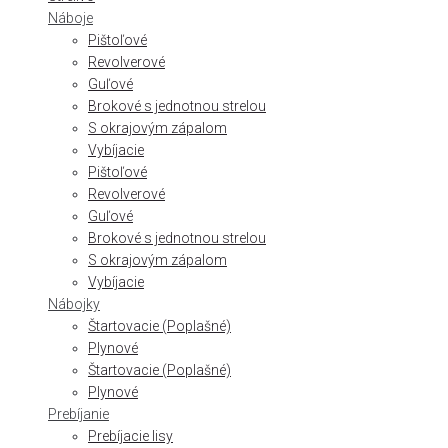
Náboje
Pištoľové
Revolverové
Guľové
Brokové s jednotnou strelou
S okrajovým zápalom
Vybíjacie
Pištoľové
Revolverové
Guľové
Brokové s jednotnou strelou
S okrajovým zápalom
Vybíjacie
Nábojky
Štartovacie (Poplašné)
Plynové
Štartovacie (Poplašné)
Plynové
Prebíjanie
Prebíjacie lisy