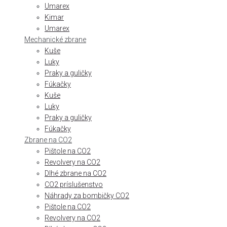
Umarex
Kimar
Umarex
Mechanické zbrane
Kuše
Luky
Praky a guličky
Fúkačky
Kuše
Luky
Praky a guličky
Fúkačky
Zbrane na CO2
Pištole na CO2
Revolvery na CO2
Dlhé zbrane na CO2
CO2 príslušenstvo
Náhrady za bombičky CO2
Pištole na CO2
Revolvery na CO2