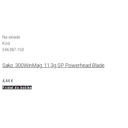
Na sklade
Kód:
546387-150
Sako .300WinMag. 11,3g SP Powerhead Blade
4,44
€
Pridať do košíka