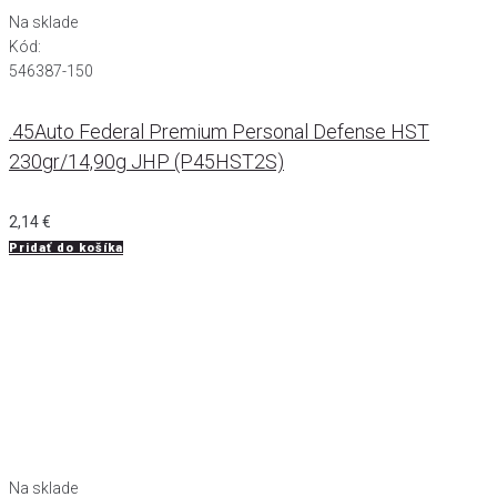
Na sklade
Kód:
546387-150
.45Auto Federal Premium Personal Defense HST
230gr/14,90g JHP (P45HST2S)
2,14
€
Pridať do košíka
Na sklade