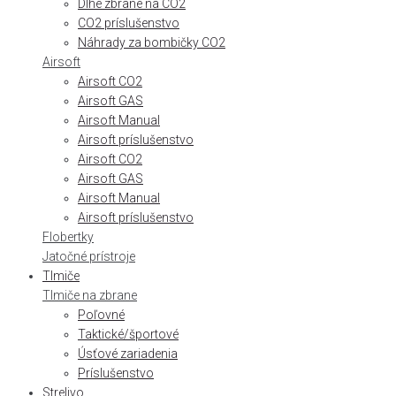
Dlhé zbrane na CO2
CO2 príslušenstvo
Náhrady za bombičky CO2
Airsoft
Airsoft CO2
Airsoft GAS
Airsoft Manual
Airsoft príslušenstvo
Airsoft CO2
Airsoft GAS
Airsoft Manual
Airsoft príslušenstvo
Flobertky
Jatočné prístroje
Tlmiče
Tlmiče na zbrane
Poľovné
Taktické/športové
Úsťové zariadenia
Príslušenstvo
Strelivo