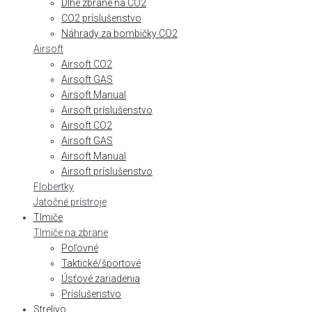
Dlhé zbrane na CO2
CO2 príslušenstvo
Náhrady za bombičky CO2
Airsoft
Airsoft CO2
Airsoft GAS
Airsoft Manual
Airsoft príslušenstvo
Airsoft CO2
Airsoft GAS
Airsoft Manual
Airsoft príslušenstvo
Flobertky
Jatočné prístroje
Tlmiče
Tlmiče na zbrane
Poľovné
Taktické/športové
Úsťové zariadenia
Príslušenstvo
Strelivo