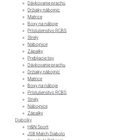
Dávkovanie prachu
Držiaky nábojníc
Matrice
Boxy na náboje
Príslušenstvo RCBS
Strely
Nábojnice
Zápalky
Prebíjacie lisy
Dávkovanie prachu
Držiaky nábojníc
Matrice
Boxy na náboje
Príslušenstvo RCBS
Strely
Nábojnice
Zápalky
Diabolky
H&N Sport
JSB Match Diabolo