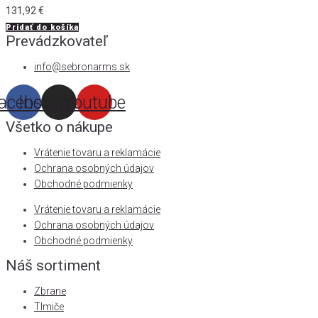
131,92
€
Pridať do košíka
Prevádzkovateľ
info@sebronarms.sk
acebook
Instagram
Youtube
Všetko o nákupe
Vrátenie tovaru a reklamácie
Ochrana osobných údajov
Obchodné podmienky
Vrátenie tovaru a reklamácie
Ochrana osobných údajov
Obchodné podmienky
Náš sortiment
Zbrane
Tlmiče