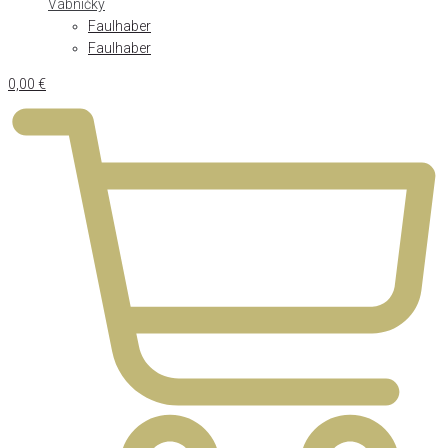
Vábničky
Faulhaber
Faulhaber
0,00
€