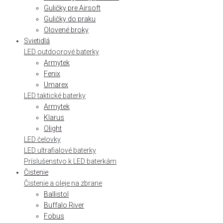
Guličky pre Airsoft
Guličky do praku
Olovené broky
Svietidlá
LED outdoorové baterky
Armytek
Fenix
Umarex
LED taktické baterky
Armytek
Klarus
Olight
LED čelovky
LED ultrafialové baterky
Príslušenstvo k LED baterkám
Čistenie
Čistenie a oleje na zbrane
Ballistol
Buffalo River
Fobus