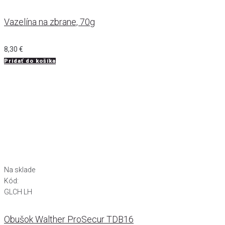
Vazelína na zbrane, 70g
8,30
€
Pridať do košíka
Na sklade
Kód:
GLCH LH
Obušok Walther ProSecur TDB16