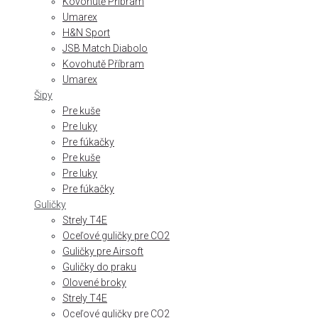
Kovohutě Příbram
Umarex
H&N Sport
JSB Match Diabolo
Kovohutě Příbram
Umarex
Šipy
Pre kuše
Pre luky
Pre fúkačky
Pre kuše
Pre luky
Pre fúkačky
Guličky
Strely T4E
Oceľové guličky pre CO2
Guličky pre Airsoft
Guličky do praku
Olovené broky
Strely T4E
Oceľové guličky pre CO2