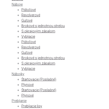
Náboje
Pištoľové
Revolverové
Guľové
Brokové s jednotnou strelou
S okrajovým zápalom
Vybíjacie
Pištoľové
Revolverové
Guľové
Brokové s jednotnou strelou
S okrajovým zápalom
Vybíjacie
Nábojky
Štartovacie (Poplašné)
Plynové
Štartovacie (Poplašné)
Plynové
Prebíjanie
Prebíjacie lisy