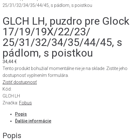
25/31/32/34/35/44/45, s pádlom, s poistkou
GLCH LH, puzdro pre Glock
17/19/19X/22/23/
25/31/32/34/35/44/45, s
pádlom, s poistkou
34,44
€
Tento produkt bohužiaľ momentálne nie je na sklade. Zistite jeho
dostupnosť vyplnením formulára.
Zistiť dostupnosť
Kód:
GLCH LH
Značka:
Fobus
Popis
Ďalšie informácie
Popis