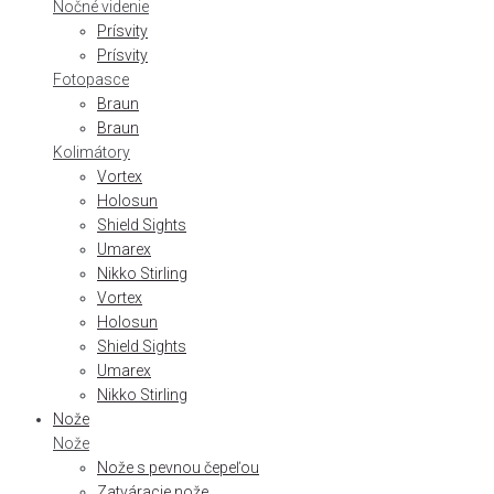
Nočné videnie
Prísvity
Prísvity
Fotopasce
Braun
Braun
Kolimátory
Vortex
Holosun
Shield Sights
Umarex
Nikko Stirling
Vortex
Holosun
Shield Sights
Umarex
Nikko Stirling
Nože
Nože
Nože s pevnou čepeľou
Zatváracie nože