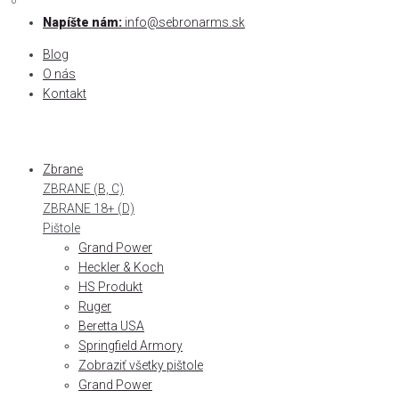
0
0
Skip
Napíšte nám:
info@sebronarms.sk
to
Blog
content
O nás
Kontakt
Zbrane
ZBRANE (B, C)
ZBRANE 18+ (D)
Pištole
Grand Power
Heckler & Koch
HS Produkt
Ruger
Beretta USA
Springfield Armory
Zobraziť všetky pištole
Grand Power