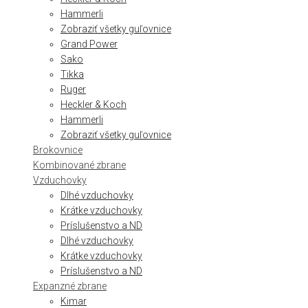
Hammerli
Zobraziť všetky guľovnice
Grand Power
Sako
Tikka
Ruger
Heckler & Koch
Hammerli
Zobraziť všetky guľovnice
Brokovnice
Kombinované zbrane
Vzduchovky
Dlhé vzduchovky
Krátke vzduchovky
Príslušenstvo a ND
Dlhé vzduchovky
Krátke vzduchovky
Príslušenstvo a ND
Expanzné zbrane
Kimar