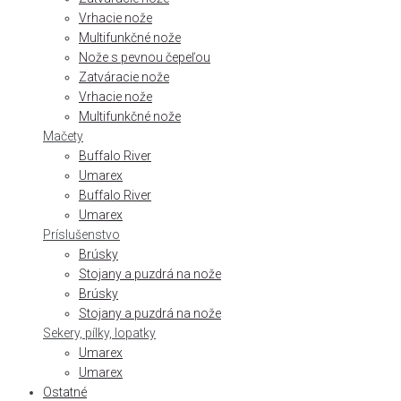
Vrhacie nože
Multifunkčné nože
Nože s pevnou čepeľou
Zatváracie nože
Vrhacie nože
Multifunkčné nože
Mačety
Buffalo River
Umarex
Buffalo River
Umarex
Príslušenstvo
Brúsky
Stojany a puzdrá na nože
Brúsky
Stojany a puzdrá na nože
Sekery, pílky, lopatky
Umarex
Umarex
Ostatné