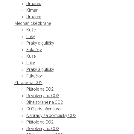
Umarex
Kimar
Umarex
Mechanické zbrane
Kuše
Luky
Praky a guličky
Fúkačky
Kuše
Luky
Praky a guličky
Fúkačky
Zbrane na CO2
Pištole na CO2
Revolvery na CO2
Dlhé zbrane na CO2
CO2 príslušenstvo
Náhrady za bombičky CO2
Pištole na CO2
Revolvery na CO2