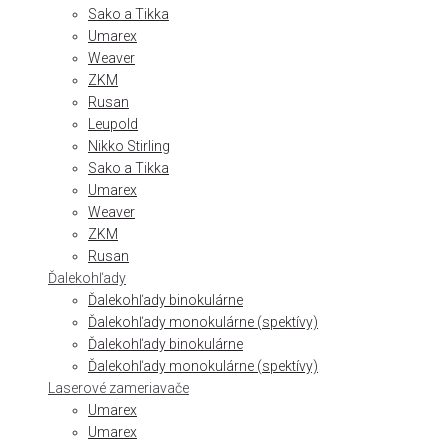
Sako a Tikka
Umarex
Weaver
ZKM
Rusan
Leupold
Nikko Stirling
Sako a Tikka
Umarex
Weaver
ZKM
Rusan
Ďalekohľady
Ďalekohľady binokulárne
Ďalekohľady monokulárne (spektívy)
Ďalekohľady binokulárne
Ďalekohľady monokulárne (spektívy)
Laserové zameriavače
Umarex
Umarex