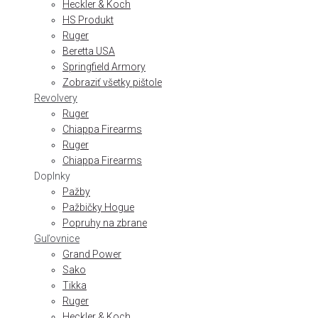
Heckler & Koch
HS Produkt
Ruger
Beretta USA
Springfield Armory
Zobraziť všetky pištole
Revolvery
Ruger
Chiappa Firearms
Ruger
Chiappa Firearms
Doplnky
Pažby
Pažbičky Hogue
Popruhy na zbrane
Guľovnice
Grand Power
Sako
Tikka
Ruger
Heckler & Koch