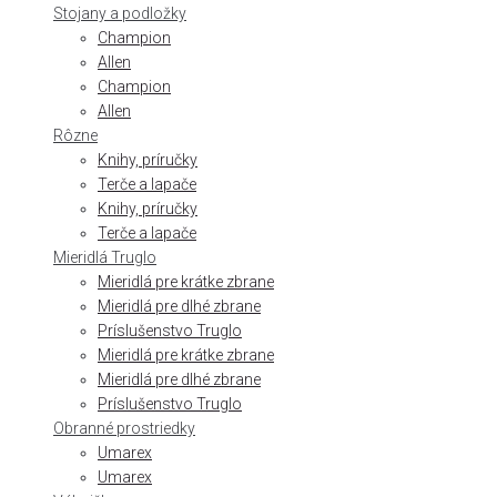
Stojany a podložky
Champion
Allen
Champion
Allen
Rôzne
Knihy, príručky
Terče a lapače
Knihy, príručky
Terče a lapače
Mieridlá Truglo
Mieridlá pre krátke zbrane
Mieridlá pre dlhé zbrane
Príslušenstvo Truglo
Mieridlá pre krátke zbrane
Mieridlá pre dlhé zbrane
Príslušenstvo Truglo
Obranné prostriedky
Umarex
Umarex