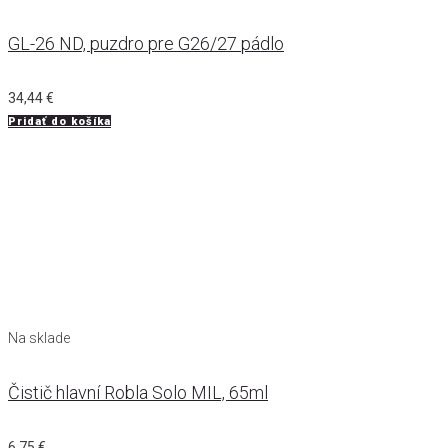
GL-26 ND, puzdro pre G26/27 pádlo
34,44
€
Pridať do košíka
Na sklade
Čistič hlavní Robla Solo MIL, 65ml
6,75
€