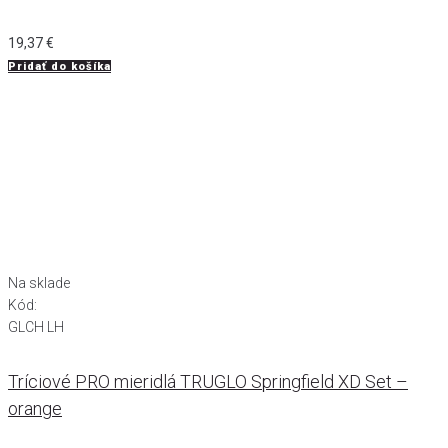
19,37
€
Pridať do košíka
Na sklade
Kód:
GLCH LH
Tríciové PRO mieridlá TRUGLO Springfield XD Set –
orange