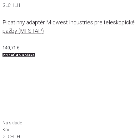
GLCH LH
Picatinny adaptér Midwest Industries pre teleskopické
pažby (MI-STAP)
140,71
€
Pridať do košíka
Na sklade
Kód:
GLCH LH