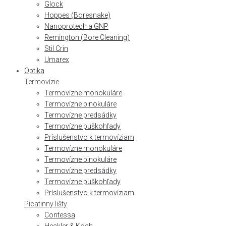
Glock
Hoppes (Boresnake)
Nanoprotech a GNP
Remington (Bore Cleaning)
Stil Crin
Umarex
Optika
Termovízie
Termovízne monokuláre
Termovízne binokuláre
Termovízne predsádky
Termovízne puškohľady
Príslušenstvo k termovíziam
Termovízne monokuláre
Termovízne binokuláre
Termovízne predsádky
Termovízne puškohľady
Príslušenstvo k termovíziam
Picatinny lišty
Contessa